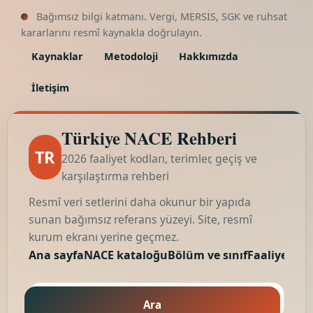
Bağımsız bilgi katmanı. Vergi, MERSİS, SGK ve ruhsat
kararlarını resmî kaynakla doğrulayın.
Kaynaklar
Metodoloji
Hakkımızda
İletişim
Türkiye NACE Rehberi
TR
2026 faaliyet kodları, terimler, geçiş ve
karşılaştırma rehberi
Resmî veri setlerini daha okunur bir yapıda
sunan bağımsız referans yüzeyi. Site, resmî
kurum ekranı yerine geçmez.
Ana sayfa
NACE kataloğu
Bölüm ve sınıf
Faaliyet kod
Ara