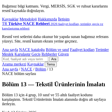
Bağımsız bilgi katmanı. Vergi, MERSİS, SGK ve ruhsat kararlarını
resmî kaynakla doğrulayın.
Kaynaklar
Metodoloji
Hakkımızda
İletişim
TR
Türkiye NACE Rehberi
2026 faaliyet kodları, terimler, geçiş ve
karşılaştırma rehberi
Resmî veri setlerini daha okunur bir yapıda sunan bağımsız referans
yüzeyi. Site, resmî kurum ekranı yerine geçmez.
Ana sayfa
NACE kataloğu
Bölüm ve sınıf
Faaliyet kodları
Terimler
Meslek
Karşılaştır
Geçiş
Rehberler
Güven
Ara
Arama merkezi
Kaynaklar
Tema
Ana sayfa
/
NACE
/
Bölüm
/
13
NACE bölüm sayfası
Bölüm 13 — Tekstil Ürünlerinin İmalatı
Bölüm 13 için 4 grup, 10 sınıf ve 55 altılı faaliyet kodunu
karşılaştırın. Tekstil Ürünlerinin İmalatı alanında doğru alt sayfaya
ilerleyin.