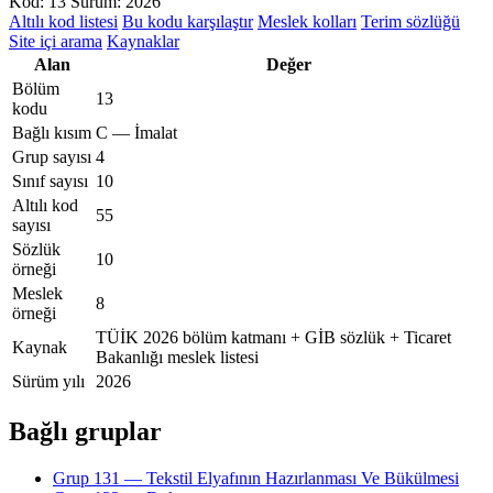
Kod: 13
Sürüm: 2026
Altılı kod listesi
Bu kodu karşılaştır
Meslek kolları
Terim sözlüğü
Site içi arama
Kaynaklar
Alan
Değer
Bölüm
13
kodu
Bağlı kısım
C — İmalat
Grup sayısı
4
Sınıf sayısı
10
Altılı kod
55
sayısı
Sözlük
10
örneği
Meslek
8
örneği
TÜİK 2026 bölüm katmanı + GİB sözlük + Ticaret
Kaynak
Bakanlığı meslek listesi
Sürüm yılı
2026
Bağlı gruplar
Grup 131 — Tekstil Elyafının Hazırlanması Ve Bükülmesi