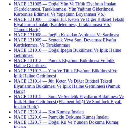
NACE 131005 — Doğal Yün Ve Tiftik Elyafının İmalatı
(Kardelenmesi, Taraklanması, Yün Yağının Giderilmesi,
Karbonize Edilmesi Ve Yapağının Boyanması Vb.)
NACE 131006 — Doğal Jüt, Keten Ve Diğer Bitkisel Tekstil
Elyaflarının İmalatı (Kardelenmesi, Taraklanması Vb.)
(Pamuk Hariç)
NACE 131008 — İpeğin Kozadan Ayrılması Ve Sarılması
NACE 131009 — Sentetik Veya Suni Devamsız Elyafın
Kardelenmesi Ve Taraklanması
NACE 131010 — Doğal İpeğin Bükülmesi Ve İplik Haline
Getirilmesi
NACE 131012 — Pamuk Elyafının Bükülmesi Ve İplik
Haline Getirilmesi
NACE 131013 — Yün Ve Tiftik Elyafının Bükülmesi Ve
İplik Haline Getirilmesi
NACE 131014 — Jüt, Keten Ve Diğer Bitkisel Tekstil
Elyaflarının Bükülmesi Ve İplik Haline Getirilmesi (Pamuk
Hariç)
NACE 131015 — Suni Ve Sentetik Elyafların Bükülmesi Ve
İplik Haline Getirilmesi (Filament İpliği Ve Suni İpek Elyafı
İmalatı Hariç)
NACE 132014 — Kot Kumaşı İmalatı
NACE 132016 — Pamuklu Dokuma Kumaş İmalatı
NACE 132017 — Doğal Kıl Ve Yünden Dokuma Kumaş
İmalatı