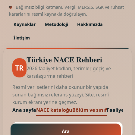
Bağımsız bilgi katmanı. Vergi, MERSİS, SGK ve ruhsat
kararlarını resmî kaynakla doğrulayın.
Kaynaklar
Metodoloji
Hakkımızda
İletişim
Türkiye NACE Rehberi
TR
2026 faaliyet kodları, terimler, geçiş ve
karşılaştırma rehberi
Resmî veri setlerini daha okunur bir yapıda
sunan bağımsız referans yüzeyi. Site, resmî
kurum ekranı yerine geçmez.
Ana sayfa
NACE kataloğu
Bölüm ve sınıf
Faaliyet kod
Ara