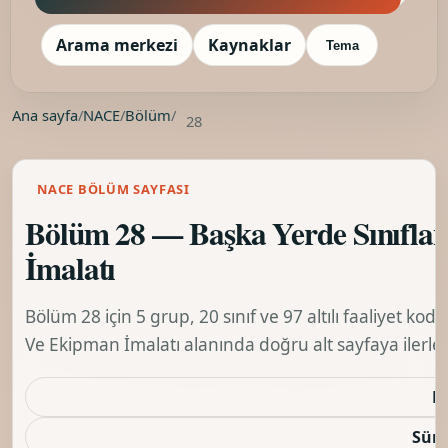
Arama merkezi
Kaynaklar
Tema
Ana sayfa
/
NACE
/
Bölüm
/
28
NACE BÖLÜM SAYFASI
Bölüm 28 — Başka Yerde Sınıfla
İmalatı
Bölüm 28 için 5 grup, 20 sınıf ve 97 altılı faaliyet ko
Ve Ekipman İmalatı alanında doğru alt sayfaya ilerley
K
Sürü