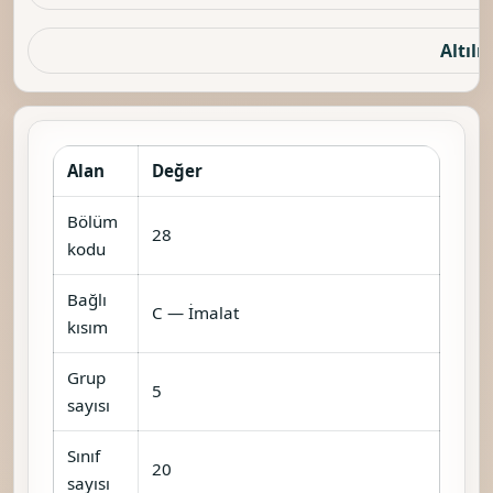
Altılı 
Alan
Değer
Bölüm
28
kodu
Bağlı
C — İmalat
kısım
Grup
5
sayısı
Sınıf
20
sayısı