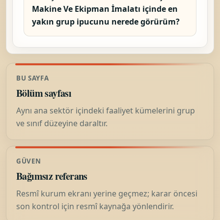
Makine Ve Ekipman İmalatı içinde en
yakın grup ipucunu nerede görürüm?
BU SAYFA
Bölüm sayfası
Aynı ana sektör içindeki faaliyet kümelerini grup
ve sınıf düzeyine daraltır.
GÜVEN
Bağımsız referans
Resmî kurum ekranı yerine geçmez; karar öncesi
son kontrol için resmî kaynağa yönlendirir.