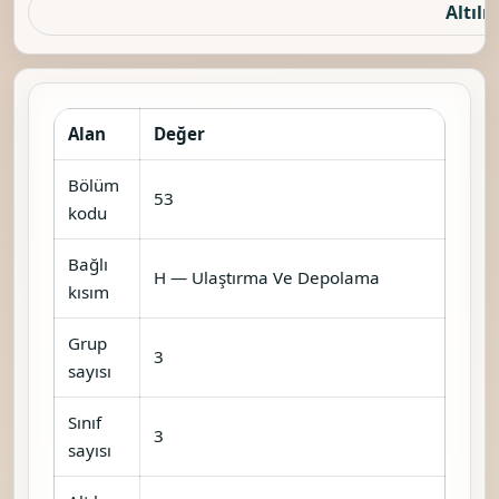
Altılı 
Alan
Değer
Bölüm
53
kodu
Bağlı
H — Ulaştırma Ve Depolama
kısım
Grup
3
sayısı
Sınıf
3
sayısı