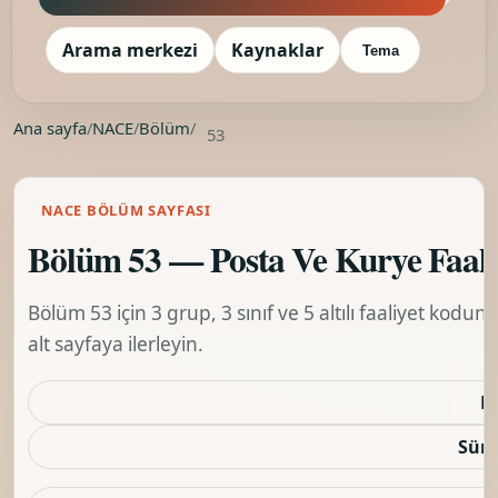
Arama merkezi
Kaynaklar
Tema
Ana sayfa
/
NACE
/
Bölüm
/
53
NACE BÖLÜM SAYFASI
Bölüm 53 — Posta Ve Kurye Faaliy
Bölüm 53 için 3 grup, 3 sınıf ve 5 altılı faaliyet kodu
alt sayfaya ilerleyin.
K
Sürü