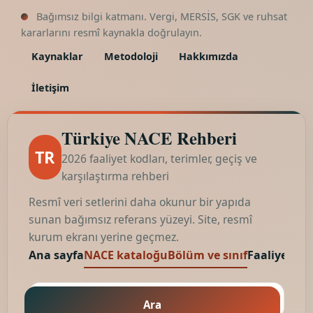
Bağımsız bilgi katmanı. Vergi, MERSİS, SGK ve ruhsat
kararlarını resmî kaynakla doğrulayın.
Kaynaklar
Metodoloji
Hakkımızda
İletişim
Türkiye NACE Rehberi
TR
2026 faaliyet kodları, terimler, geçiş ve
karşılaştırma rehberi
Resmî veri setlerini daha okunur bir yapıda
sunan bağımsız referans yüzeyi. Site, resmî
kurum ekranı yerine geçmez.
Ana sayfa
NACE kataloğu
Bölüm ve sınıf
Faaliyet kod
Ara