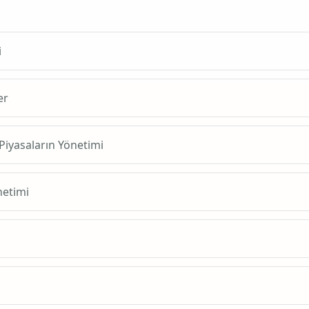
i
er
 Piyasaların Yönetimi
netimi