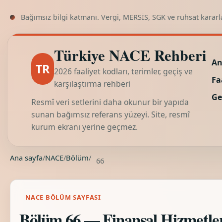
Bağımsız bilgi katmanı. Vergi, MERSİS, SGK ve ruhsat kararl
Türkiye NACE Rehberi
An
TR
2026 faaliyet kodları, terimler, geçiş ve
Fa
karşılaştırma rehberi
Ge
Resmî veri setlerini daha okunur bir yapıda
sunan bağımsız referans yüzeyi. Site, resmî
kurum ekranı yerine geçmez.
Ana sayfa
/
NACE
/
Bölüm
/
66
NACE BÖLÜM SAYFASI
Bölüm 66 — Finansal Hizmetler İ