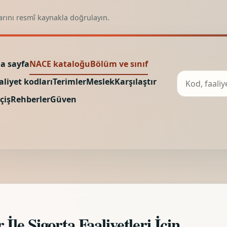
arını resmî kaynakla doğrulayın.
a sayfa
NACE kataloğu
Bölüm ve sınıf
aliyet kodları
Terimler
Meslek
Karşılaştır
çiş
Rehberler
Güven
le Sigorta Faaliyetleri İçin