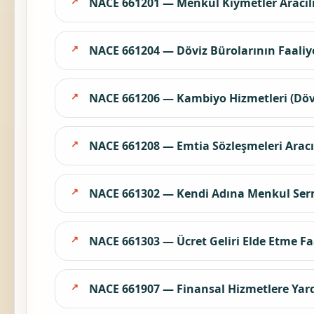
NACE 661201 — Menkul Kıymetler Aracılık 
NACE 661204 — Döviz Bürolarının Faaliye
NACE 661206 — Kambiyo Hizmetleri (Döviz
NACE 661208 — Emtia Sözleşmeleri Aracıl
NACE 661302 — Kendi Adına Menkul Sermaye
NACE 661303 — Ücret Geliri Elde Etme Faa
NACE 661907 — Finansal Hizmetlere Yardım