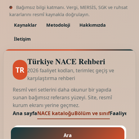
Bağımsız bilgi katmanı. Vergi, MERSİS, SGK ve ruhsat
kararlarını resmî kaynakla doğrulayın.
Kaynaklar
Metodoloji
Hakkımızda
İletişim
Türkiye NACE Rehberi
TR
2026 faaliyet kodları, terimler, geçiş ve
karşılaştırma rehberi
Resmî veri setlerini daha okunur bir yapıda
sunan bağımsız referans yüzeyi. Site, resmî
kurum ekranı yerine geçmez.
Ana sayfa
NACE kataloğu
Bölüm ve sınıf
Faaliyet kod
Ara