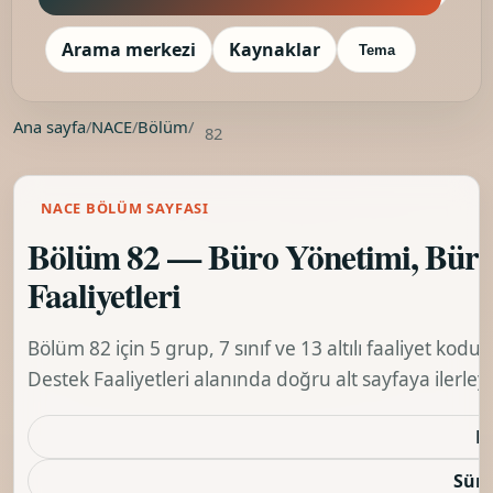
Arama merkezi
Kaynaklar
Tema
Ana sayfa
/
NACE
/
Bölüm
/
82
NACE BÖLÜM SAYFASI
Bölüm 82 — Büro Yönetimi, Büro 
Faaliyetleri
Bölüm 82 için 5 grup, 7 sınıf ve 13 altılı faaliyet kod
Destek Faaliyetleri alanında doğru alt sayfaya ilerleyi
K
Sürü