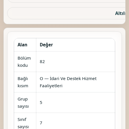
Altılı 
Alan
Değer
Bölüm
82
kodu
Bağlı
O — İdari Ve Destek Hizmet
kısım
Faaliyetleri
Grup
5
sayısı
Sınıf
7
sayısı