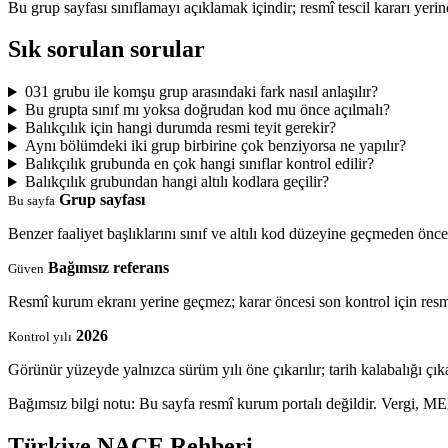
Bu grup sayfası sınıflamayı açıklamak içindir; resmî tescil kararı yeri
Sık sorulan sorular
031 grubu ile komşu grup arasındaki fark nasıl anlaşılır?
Bu grupta sınıf mı yoksa doğrudan kod mu önce açılmalı?
Balıkçılık için hangi durumda resmi teyit gerekir?
Aynı bölümdeki iki grup birbirine çok benziyorsa ne yapılır?
Balıkçılık grubunda en çok hangi sınıflar kontrol edilir?
Balıkçılık grubundan hangi altılı kodlara geçilir?
Grup sayfası
Bu sayfa
Benzer faaliyet başlıklarını sınıf ve altılı kod düzeyine geçmeden önce k
Bağımsız referans
Güven
Resmî kurum ekranı yerine geçmez; karar öncesi son kontrol için resm
2026
Kontrol yılı
Görünür yüzeyde yalnızca sürüm yılı öne çıkarılır; tarih kalabalığı çık
Bağımsız bilgi notu: Bu sayfa resmî kurum portalı değildir. Vergi, M
Türkiye NACE Rehberi