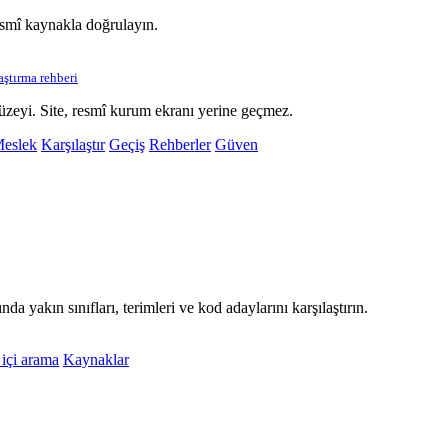
esmî kaynakla doğrulayın.
laştırma rehberi
üzeyi. Site, resmî kurum ekranı yerine geçmez.
eslek
Karşılaştır
Geçiş
Rehberler
Güven
da yakın sınıfları, terimleri ve kod adaylarını karşılaştırın.
 içi arama
Kaynaklar