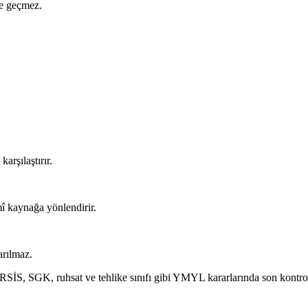
ne geçmez.
arşılaştırır.
î kaynağa yönlendirir.
arılmaz.
ERSİS, SGK, ruhsat ve tehlike sınıfı gibi YMYL kararlarında son kontr