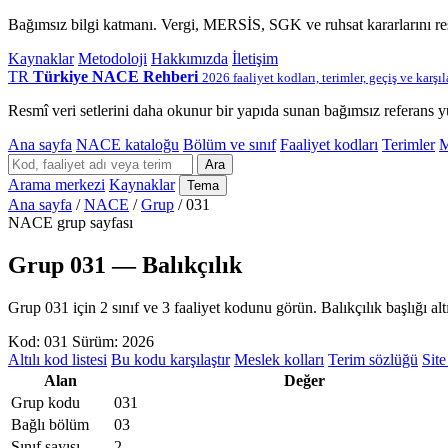
Bağımsız bilgi katmanı. Vergi, MERSİS, SGK ve ruhsat kararlarını r
Kaynaklar
Metodoloji
Hakkımızda
İletişim
TR
Türkiye NACE Rehberi
2026 faaliyet kodları, terimler, geçiş ve karşı
Resmî veri setlerini daha okunur bir yapıda sunan bağımsız referans y
Ana sayfa
NACE kataloğu
Bölüm ve sınıf
Faaliyet kodları
Terimler
M
Ara
Arama merkezi
Kaynaklar
Tema
Ana sayfa
/
NACE
/
Grup
/
031
NACE grup sayfası
Grup 031 — Balıkçılık
Grup 031 için 2 sınıf ve 3 faaliyet kodunu görün. Balıkçılık başlığı altın
Kod: 031
Sürüm: 2026
Altılı kod listesi
Bu kodu karşılaştır
Meslek kolları
Terim sözlüğü
Site
Alan
Değer
Grup kodu
031
Bağlı bölüm
03
Sınıf sayısı
2