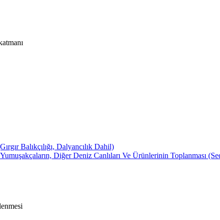
katmanı
rgır Balıkçılığı, Dalyancılık Dahil)
muşakçaların, Diğer Deniz Canlıları Ve Ürünlerinin Toplanması (Sed
lenmesi