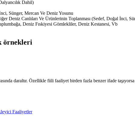
Dalyancılık Dahil)
 İnci, Sünger, Mercan Ve Deniz Yosunu
iğer Deniz Canlıları Ve Ürünlerinin Toplanması (Sedef, Doğal İnci, S
plumbağa, Deniz Fıskiyesi Gömlekliler, Deniz Kestanesi, Vb
k örnekleri
nda daraltır. Özellikle fiili faaliyet birden fazla benzer ifade taşıyorsa 
leyici Faaliyetler