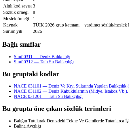
Altılı kod sayısı
3
Sözlük örneği
8
Meslek örneği
1
Kaynak
TÜİK 2026 grup katmanı + yardımcı sözlük/meslek 
Sürüm yılı
2026
Bağlı sınıflar
Sınıf 0311 — Deniz Balıkçılığı
Sınıf 0312 — Tatlı Su Balıkçılığı
Bu gruptaki kodlar
NACE 031101 — Deniz Ve Kıyı Sularında Yapılan Balıkçılık (Gı
NACE 031102 — Deniz Kabuklularının (Midye, Istakoz Vb.), Yu
NACE 031201 — Tatlı Su Balıkçılığı
Bu grupta öne çıkan sözlük terimleri
Balığın Tutularak Denizdeki Tekne Ve Gemilerde Tutanlarca İş
Balina Avcılığı