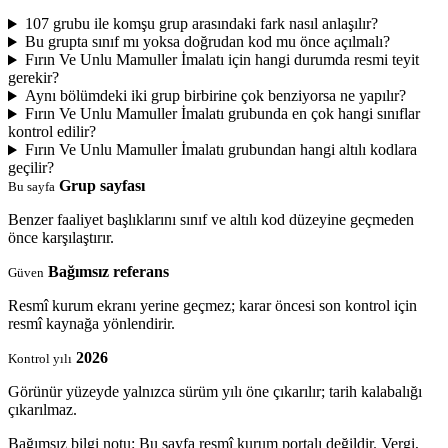
107 grubu ile komşu grup arasındaki fark nasıl anlaşılır?
Bu grupta sınıf mı yoksa doğrudan kod mu önce açılmalı?
Fırın Ve Unlu Mamuller İmalatı için hangi durumda resmi teyit
gerekir?
Aynı bölümdeki iki grup birbirine çok benziyorsa ne yapılır?
Fırın Ve Unlu Mamuller İmalatı grubunda en çok hangi sınıflar
kontrol edilir?
Fırın Ve Unlu Mamuller İmalatı grubundan hangi altılı kodlara
geçilir?
Grup sayfası
Bu sayfa
Benzer faaliyet başlıklarını sınıf ve altılı kod düzeyine geçmeden
önce karşılaştırır.
Bağımsız referans
Güven
Resmî kurum ekranı yerine geçmez; karar öncesi son kontrol için
resmî kaynağa yönlendirir.
2026
Kontrol yılı
Görünür yüzeyde yalnızca sürüm yılı öne çıkarılır; tarih kalabalığı
çıkarılmaz.
Bağımsız bilgi notu: Bu sayfa resmî kurum portalı değildir. Vergi,