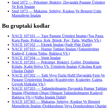
Sınıf 1072 — Peksimet, Bisküvi, Dayanıklı Pastane Ürünleri
Ve Kek İmalatı
Sınıf 1073 — Makarna, Şehriye, Kuskus Ve Benzeri Unlu
Mamullerin İmalatı
Bu gruptaki kodlar
NACE 107101 — Taze Pastane Ürünleri İmalatı (Yaş Pasta,
Kuru Pasta, Poğaça, Kek, Börek, Pay, Turta, Waffles Vb.)
NACE 107102 — Ekmek İmalatı (Sade Pide Dahil)
NACE 107103 — Hamur Tatlıları İmalatı (Tatlandırılmış
Kadayıf, Lokma Tatlısı, Baklava Vb.)
NACE 107104 — Simit İmalatı
NACE 107201 — Peksimet, Bisküvi, Gofret, Dondurma
Külahı, Kağıt Helva Vb. Ürünlerin İmalatı (Çikolata Kaplı
Olanlar Dahil)
NACE 107202 — Tatlı Veya Tuzlu Hafif Dayanıklı Fırın Ve
Pastane Ürünlerinin İmalatı (Kurabiyeler, Krakerler, Galeta,
Gevrek Halkalar Vb.)
NACE 107203 — Tatlandırılmamış Dayanıklı Hamur Tatlıları
İmalatı (Pişirilmiş Olsun Olmasın Tatlandırılmamış Kadayıf,
Baklava Vb.) (Yufka İmalatı Dahil)
NACE 107303 — Makarna, Şehriye, Kuskus Ve Benzeri
Mamullerin İmalatı (Doldurulmuş Veya Dondurulmuş Olanlar