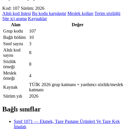
Kod: 107
Sürüm: 2026
Altılı kod listesi
Bu kodu karşılaştır
Meslek kolları
Terim sözlüğü
Site içi arama
Kaynaklar
Alan
Değer
Grup kodu
107
Bağlı bölüm
10
Sınıf sayısı
3
Altılı kod
8
sayısı
Sözlük
8
örneği
Meslek
4
örneği
TÜİK 2026 grup katmanı + yardımcı sözlük/meslek
Kaynak
katmanı
Sürüm yılı
2026
Bağlı sınıflar
Sınıf 1071 — Ekmek, Taze Pastane Ürünleri Ve Taze Kek
İmalatı