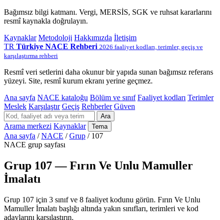
Bağımsız bilgi katmanı. Vergi, MERSİS, SGK ve ruhsat kararlarını
resmî kaynakla doğrulayın.
Kaynaklar
Metodoloji
Hakkımızda
İletişim
TR
Türkiye NACE Rehberi
2026 faaliyet kodları, terimler, geçiş ve
karşılaştırma rehberi
Resmî veri setlerini daha okunur bir yapıda sunan bağımsız referans
yüzeyi. Site, resmî kurum ekranı yerine geçmez.
Ana sayfa
NACE kataloğu
Bölüm ve sınıf
Faaliyet kodları
Terimler
Meslek
Karşılaştır
Geçiş
Rehberler
Güven
Ara
Arama merkezi
Kaynaklar
Tema
Ana sayfa
/
NACE
/
Grup
/
107
NACE grup sayfası
Grup 107 — Fırın Ve Unlu Mamuller
İmalatı
Grup 107 için 3 sınıf ve 8 faaliyet kodunu görün. Fırın Ve Unlu
Mamuller İmalatı başlığı altında yakın sınıfları, terimleri ve kod
adaylarını karşılaştırın.