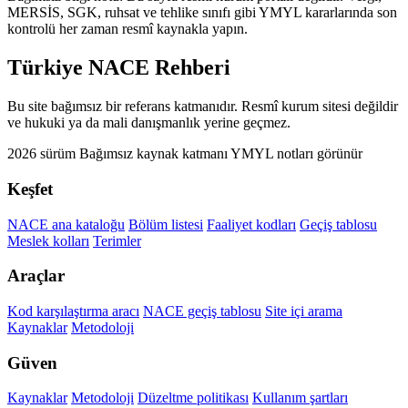
MERSİS, SGK, ruhsat ve tehlike sınıfı gibi YMYL kararlarında son
kontrolü her zaman resmî kaynakla yapın.
Türkiye NACE Rehberi
Bu site bağımsız bir referans katmanıdır. Resmî kurum sitesi değildir
ve hukuki ya da mali danışmanlık yerine geçmez.
2026 sürüm
Bağımsız kaynak katmanı
YMYL notları görünür
Keşfet
NACE ana kataloğu
Bölüm listesi
Faaliyet kodları
Geçiş tablosu
Meslek kolları
Terimler
Araçlar
Kod karşılaştırma aracı
NACE geçiş tablosu
Site içi arama
Kaynaklar
Metodoloji
Güven
Kaynaklar
Metodoloji
Düzeltme politikası
Kullanım şartları