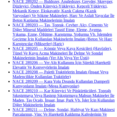
NACE 289202 — Buldozer, Angledozer, Greyder, Skreyper,
Düzleyici, Önden Küreyici-Yükleyici, Kepçeli Yükleyici,
Mekanik Kepçe, Ekskavatör, Kazık Çakma (Kazık
Varyosları) Ve Sökme Makineleri, Harç Ve Asfalt Yayıcılar İle
Beton Kaplama Makinelerinin İmalatı
NACE 289203 — Taş, Toprak, Cevher, Alçı, Çimento Ve
Diğer Mineral Maddeleri Tasnif Etme, Eleme, Ayırma,
Yıkama, Ezme, Öğütme, Karıştırma, Yoğurma Vb. İşlemden
Geçirme İçin Kullanılan Makinelerin İmalatı (Beton Ve Harç
Karıştırıcılar (Mikserler) Hariç)
NACE 289205 — Kömür Veya Kaya Kesicileri (Havözler),
Tünel Ve Kuyu Açma Makineleri İle Delme Ve Sondaj
Makinelerinin İmalatı (Yer Altı Veya Yer Üstü)
NACE 289206 — Yer Altı Kullanımı İçin Sürekli Hareketli
Elevatör Ve Konveyörlerin İmalatı
NACE 289208 — Paletli Traktörlerin İmalatı (İnşaat Veya
Madencilikte Kullanılan Traktörler)
NACE 289209 — Kara Yolu Dışında Kullanılan Damperli
Kamyonların İmalatı (Mega Kamyonlar)
NACE 289210 — Kar Küreyici Ve Püskürtücüleri, Toprağı
Sıkıştırmaya Veya Bastırıp Sıkıştırmaya Mahsus Makineler İle
Maden, Taş Ocağı, İnşaat, İmar, Park Vb. İşler İçin Kullanılan
Diğer Makinelerin İmalatı
NACE 289211 — Delme, Sondaj, Hafriyat Ve Kazı Makinesi
Parçalarının, Vinç Ve Hareketli Kaldırma Kafeslerinin Ve