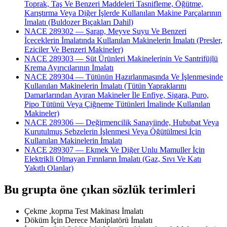
Toprak, Taş Ve Benzeri Maddeleri Tasnifleme, Öğütme,
Karıştırma Veya Diğer İşlerde Kullanılan Makine Parçalarının
İmalatı (Buldozer Bıçakları Dahil)
NACE 289302 — Şarap, Meyve Suyu Ve Benzeri
İçeceklerin İmalatında Kullanılan Makinelerin İmalatı (Presler,
Eziciler Ve Benzeri Makineler)
NACE 289303 — Süt Ürünleri Makinelerinin Ve Santrifüjlü
Krema Ayırıcılarının İmalatı
NACE 289304 — Tütünün Hazırlanmasında Ve İşlenmesinde
Kullanılan Makinelerin İmalatı (Tütün Yapraklarını
Damarlarından Ayıran Makineler İle Enfiye, Sigara, Puro,
Pipo Tütünü Veya Çiğneme Tütünleri İmalinde Kullanılan
Makineler)
NACE 289306 — Değirmencilik Sanayiinde, Hububat Veya
Kurutulmuş Sebzelerin İşlenmesi Veya Öğütülmesi İçin
Kullanılan Makinelerin İmalatı
NACE 289307 — Ekmek Ve Diğer Unlu Mamuller İçin
Elektrikli Olmayan Fırınların İmalatı (Gaz, Sıvı Ve Katı
Yakıtlı Olanlar)
Bu grupta öne çıkan sözlük terimleri
Çekme ,kopma Test Makinası İmalatı
Döküm İçin Derece Maniplatörü İmalatı