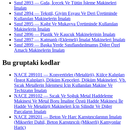
Sınıf 2893 — Gıda, İçecek Ve Tütün İşleme Makineleri
İmalatı
Sınıf 2894 — Tekstil, Giyim Eşyası Ve Deri Üretiminde
Kullanılan Makinelerin İmalatı
Sınıf 2895 — Kağıt Ve Mukavva Üretiminde Kullanılan
Makinelerin İmalatı
Sınıf 2896 — Plastik Ve Kauçuk Makinelerinin İmalatı
Sınıf 2897 — Katmanlı (Eklemeli) İmalat Makineleri İmalatı
Sınıf 2899 — Başka Yerde Sınıflandırılmamış Diğer Özel
Amaçlı Makinelerin İmalatı
Bu gruptaki kodlar
NACE 289101 — Konvertörler (Metalürji), Külçe Kalıpları
(İngot Kalıpları), Döküm Kepçeleri, Döküm Makineleri, Vb.
Sıcak Metallerin İşlenmesi İçin Kullanılan Makine Ve
Teçhizatın İmalatı
NACE 289102 — Sıcak Ve Soğuk Metal Haddeleme
Makinesi Ve Metal Boru İmaline Özgü Hadde Makinesi İle
Hadde Ve Metalürji Makineleri İçin Silindir Ve Diğer
Parçaların İmalatı
NACE 289201 — Beton Ve Harç Karıştırıcılarının İmalatı
(Mikserler Dahil, Beton Karıştırıcılı (Mikserli) Kamyonlar
Hariç)