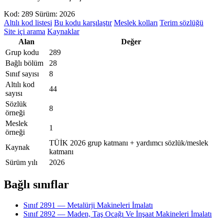
Kod: 289
Sürüm: 2026
Altılı kod listesi
Bu kodu karşılaştır
Meslek kolları
Terim sözlüğü
Site içi arama
Kaynaklar
Alan
Değer
Grup kodu
289
Bağlı bölüm
28
Sınıf sayısı
8
Altılı kod
44
sayısı
Sözlük
8
örneği
Meslek
1
örneği
TÜİK 2026 grup katmanı + yardımcı sözlük/meslek
Kaynak
katmanı
Sürüm yılı
2026
Bağlı sınıflar
Sınıf 2891 — Metalürji Makineleri İmalatı
Sınıf 2892 — Maden, Taş Ocağı Ve İnşaat Makineleri İmalatı