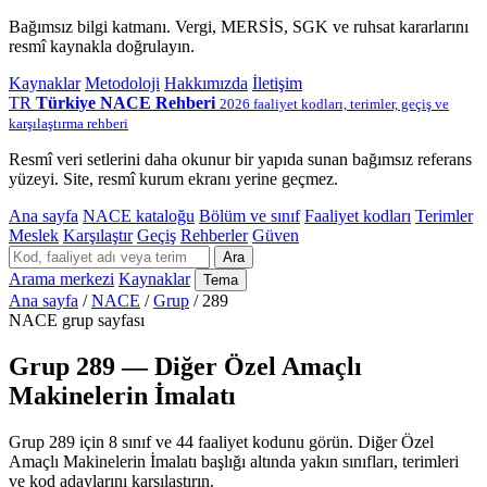
Bağımsız bilgi katmanı. Vergi, MERSİS, SGK ve ruhsat kararlarını
resmî kaynakla doğrulayın.
Kaynaklar
Metodoloji
Hakkımızda
İletişim
TR
Türkiye NACE Rehberi
2026 faaliyet kodları, terimler, geçiş ve
karşılaştırma rehberi
Resmî veri setlerini daha okunur bir yapıda sunan bağımsız referans
yüzeyi. Site, resmî kurum ekranı yerine geçmez.
Ana sayfa
NACE kataloğu
Bölüm ve sınıf
Faaliyet kodları
Terimler
Meslek
Karşılaştır
Geçiş
Rehberler
Güven
Ara
Arama merkezi
Kaynaklar
Tema
Ana sayfa
/
NACE
/
Grup
/
289
NACE grup sayfası
Grup 289 — Diğer Özel Amaçlı
Makinelerin İmalatı
Grup 289 için 8 sınıf ve 44 faaliyet kodunu görün. Diğer Özel
Amaçlı Makinelerin İmalatı başlığı altında yakın sınıfları, terimleri
ve kod adaylarını karşılaştırın.