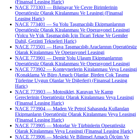
(Finansal Leasing Hariç)
NACE 773303 — Bilgisayar Ve Çevre Birimlerinin
Operatörsüz Olarak Kiralanması Ve Leasingi (Finansal
Leasing Hariç)
NACE 773401 — Su Yolu Taşımacılığı Ekipmanlarının
Operatörsüz Olarak Kiralanması Ve Operasyonel Leasingi
(Yolcu Ve Yük Taşımacılığı İçin Ticari Tekne Ve Gemiler
Dahil, Gezinti Tekneleri Hariç)
NACE 773501 — Hava Taşımacılığı Araçlarının Operatörsüz
Olarak Kiralanması Ve Operasyonel Leasingi
NACE 773901 — Demir Yolu Ulaşım Ekipmanlarının
Operatörsüz Olarak Kiralanması Ve Operasyonel Leasingi
NACE 773902 — Konteynerlerin Kiralanması Veya Leasingi
(Konaklama Ve Büro Amaçlı Olanlar, Birden Çok Taşıma
Türlerine Uygun Olanlar Ve Diğerleri) (Finansal Leasing
Hariç)
NACE 773903 — Motosiklet, Karavan Ve Kamp
Gereçlerinin Operatörsüz Olarak Kiralanması Veya Leasingi
(Finansal Leasing Hariç)
NACE 773904 — Maden Ve Petrol Sahasında Kullanılan
Ekipmanların Operatörsüz Olarak Kiralanması Veya Leasingi
(Finansal Leasing Hariç)
NACE 773905 — Motorlar Ve Türbinlerin Operatörsüz
Olarak Kiralanması Veya Leasingi (Finansal Leasing Hariç)
NACE 773906 — Mesleki Ve Bilimsel Amaçlı Ölçüm Ve