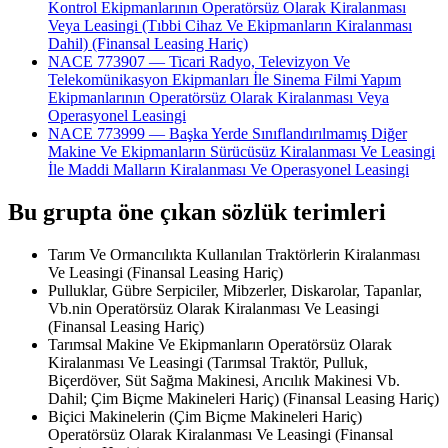
Kontrol Ekipmanlarının Operatörsüz Olarak Kiralanması
Veya Leasingi (Tıbbi Cihaz Ve Ekipmanların Kiralanması
Dahil) (Finansal Leasing Hariç)
NACE 773907 — Ticari Radyo, Televizyon Ve
Telekomünikasyon Ekipmanları İle Sinema Filmi Yapım
Ekipmanlarının Operatörsüz Olarak Kiralanması Veya
Operasyonel Leasingi
NACE 773999 — Başka Yerde Sınıflandırılmamış Diğer
Makine Ve Ekipmanların Sürücüsüz Kiralanması Ve Leasingi
İle Maddi Malların Kiralanması Ve Operasyonel Leasingi
Bu grupta öne çıkan sözlük terimleri
Tarım Ve Ormancılıkta Kullanılan Traktörlerin Kiralanması
Ve Leasingi (Finansal Leasing Hariç)
Pulluklar, Gübre Serpiciler, Mibzerler, Diskarolar, Tapanlar,
Vb.nin Operatörsüz Olarak Kiralanması Ve Leasingi
(Finansal Leasing Hariç)
Tarımsal Makine Ve Ekipmanların Operatörsüz Olarak
Kiralanması Ve Leasingi (Tarımsal Traktör, Pulluk,
Biçerdöver, Süt Sağma Makinesi, Arıcılık Makinesi Vb.
Dahil; Çim Biçme Makineleri Hariç) (Finansal Leasing Hariç)
Biçici Makinelerin (Çim Biçme Makineleri Hariç)
Operatörsüz Olarak Kiralanması Ve Leasingi (Finansal