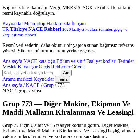
Bağımsız bilgi katmanı. Vergi, MERSİS, SGK ve ruhsat kararlarını
resmî kaynakla doğrulayın.
Kaynaklar
Metodoloji
Hakkımızda
İletişim
TR
Türkiye NACE Rehberi
2026 faaliyet kodları, terimler, geçiş ve
karşılaştırma rehberi
Resmî veri setlerini daha okunur bir yapıda sunan bağımsız referans
yüzeyi. Site, resmî kurum ekranı yerine geçmez.
Ana sayfa
NACE kataloğu
Bölüm ve sınıf
Faaliyet kodları
Terimler
Meslek
Karşılaştır
Geçiş
Rehberler
Güven
Ara
Arama merkezi
Kaynaklar
Tema
Ana sayfa
/
NACE
/
Grup
/
773
NACE grup sayfası
Grup 773 — Diğer Makine, Ekipman Ve
Maddi Malların Kiralanması Ve Leasingi
Grup 773 için 6 sınıf ve 15 faaliyet kodunu görün. Diğer Makine,
Ekipman Ve Maddi Malların Kiralanması Ve Leasingi başlığı altında
yakın sınıfları, terimleri ve kod adaylarını karşılaştırın.