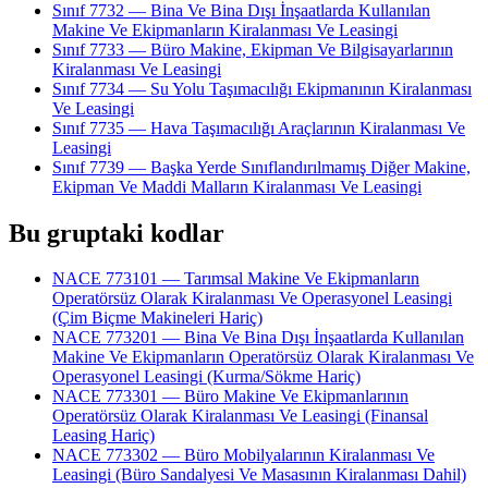
Sınıf 7732 — Bina Ve Bina Dışı İnşaatlarda Kullanılan
Makine Ve Ekipmanların Kiralanması Ve Leasingi
Sınıf 7733 — Büro Makine, Ekipman Ve Bilgisayarlarının
Kiralanması Ve Leasingi
Sınıf 7734 — Su Yolu Taşımacılığı Ekipmanının Kiralanması
Ve Leasingi
Sınıf 7735 — Hava Taşımacılığı Araçlarının Kiralanması Ve
Leasingi
Sınıf 7739 — Başka Yerde Sınıflandırılmamış Diğer Makine,
Ekipman Ve Maddi Malların Kiralanması Ve Leasingi
Bu gruptaki kodlar
NACE 773101 — Tarımsal Makine Ve Ekipmanların
Operatörsüz Olarak Kiralanması Ve Operasyonel Leasingi
(Çim Biçme Makineleri Hariç)
NACE 773201 — Bina Ve Bina Dışı İnşaatlarda Kullanılan
Makine Ve Ekipmanların Operatörsüz Olarak Kiralanması Ve
Operasyonel Leasingi (Kurma/Sökme Hariç)
NACE 773301 — Büro Makine Ve Ekipmanlarının
Operatörsüz Olarak Kiralanması Ve Leasingi (Finansal
Leasing Hariç)
NACE 773302 — Büro Mobilyalarının Kiralanması Ve
Leasingi (Büro Sandalyesi Ve Masasının Kiralanması Dahil)