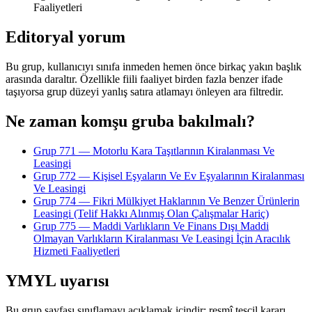
Faaliyetleri
Editoryal yorum
Bu grup, kullanıcıyı sınıfa inmeden hemen önce birkaç yakın başlık
arasında daraltır. Özellikle fiili faaliyet birden fazla benzer ifade
taşıyorsa grup düzeyi yanlış satıra atlamayı önleyen ara filtredir.
Ne zaman komşu gruba bakılmalı?
Grup 771 — Motorlu Kara Taşıtlarının Kiralanması Ve
Leasingi
Grup 772 — Kişisel Eşyaların Ve Ev Eşyalarının Kiralanması
Ve Leasingi
Grup 774 — Fikri Mülkiyet Haklarının Ve Benzer Ürünlerin
Leasingi (Telif Hakkı Alınmış Olan Çalışmalar Hariç)
Grup 775 — Maddi Varlıkların Ve Finans Dışı Maddi
Olmayan Varlıkların Kiralanması Ve Leasingi İçin Aracılık
Hizmeti Faaliyetleri
YMYL uyarısı
Bu grup sayfası sınıflamayı açıklamak içindir; resmî tescil kararı