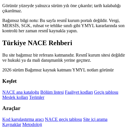
Görünür yüzeyde yalnızca sürüm yılı öne çıkarılır; tarih kalabalığı
çıkarılmaz.
Bağımsız bilgi notu: Bu sayfa resmî kurum portalı değildir. Vergi,
MERSİS, SGK, ruhsat ve tehlike sınıfı gibi YMYL kararlarında son
kontrolü her zaman resmî kaynakla yapın.
Türkiye NACE Rehberi
Bu site bağımsız bir referans katmanıdır. Resmî kurum sitesi değildir
ve hukuki ya da mali danışmanlık yerine geçmez.
2026 sürüm
Bağımsız kaynak katmanı
YMYL notları görünür
Keşfet
NACE ana kataloğu
Bölüm listesi
Faaliyet kodları
Geçiş tablosu
Meslek kolları
Terimler
Araçlar
Kod karşılaştırma aracı
NACE geçiş tablosu
Site içi arama
Kaynaklar
Metodoloji