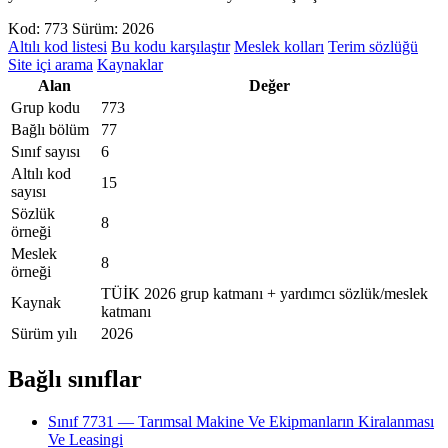
Kod: 773
Sürüm: 2026
Altılı kod listesi
Bu kodu karşılaştır
Meslek kolları
Terim sözlüğü
Site içi arama
Kaynaklar
Alan
Değer
Grup kodu
773
Bağlı bölüm
77
Sınıf sayısı
6
Altılı kod
15
sayısı
Sözlük
8
örneği
Meslek
8
örneği
TÜİK 2026 grup katmanı + yardımcı sözlük/meslek
Kaynak
katmanı
Sürüm yılı
2026
Bağlı sınıflar
Sınıf 7731 — Tarımsal Makine Ve Ekipmanların Kiralanması
Ve Leasingi