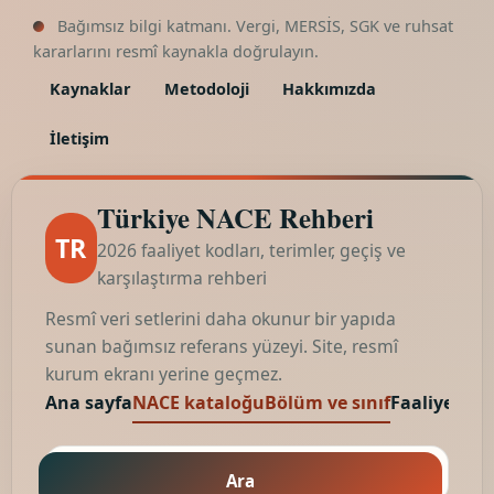
Bağımsız bilgi katmanı. Vergi, MERSİS, SGK ve ruhsat
kararlarını resmî kaynakla doğrulayın.
Kaynaklar
Metodoloji
Hakkımızda
İletişim
Türkiye NACE Rehberi
TR
2026 faaliyet kodları, terimler, geçiş ve
karşılaştırma rehberi
Resmî veri setlerini daha okunur bir yapıda
sunan bağımsız referans yüzeyi. Site, resmî
kurum ekranı yerine geçmez.
Ana sayfa
NACE kataloğu
Bölüm ve sınıf
Faaliyet kod
Ara