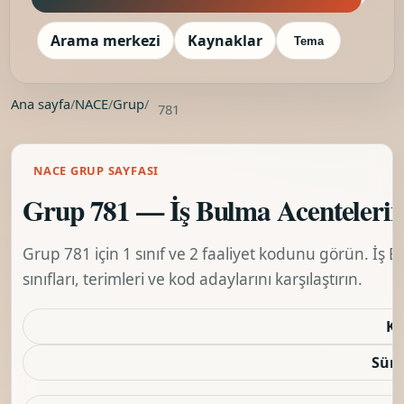
Arama merkezi
Kaynaklar
Tema
Ana sayfa
/
NACE
/
Grup
/
781
NACE GRUP SAYFASI
Grup 781 — İş Bulma Acentelerini
Grup 781 için 1 sınıf ve 2 faaliyet kodunu görün. İş B
sınıfları, terimleri ve kod adaylarını karşılaştırın.
Ko
Sürü