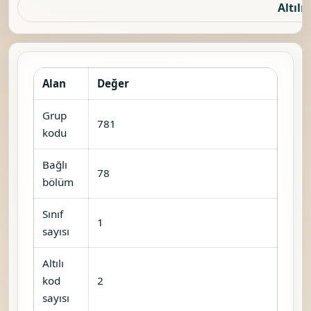
Altılı 
Alan
Değer
Grup
781
kodu
Bağlı
78
bölüm
Sınıf
1
sayısı
Altılı
kod
2
sayısı