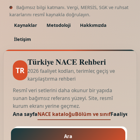
Bağımsız bilgi katmanı. Vergi, MERSİS, SGK ve ruhsat
kararlarını resmî kaynakla doğrulayın.
Kaynaklar
Metodoloji
Hakkımızda
İletişim
Türkiye NACE Rehberi
TR
2026 faaliyet kodları, terimler, geçiş ve
karşılaştırma rehberi
Resmî veri setlerini daha okunur bir yapıda
sunan bağımsız referans yüzeyi. Site, resmî
kurum ekranı yerine geçmez.
Ana sayfa
NACE kataloğu
Bölüm ve sınıf
Faaliyet kod
Ara