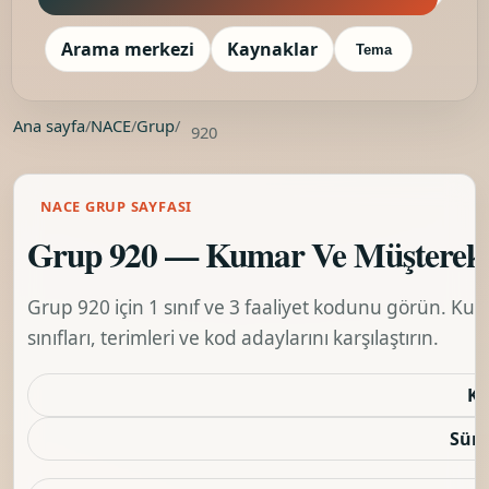
Arama merkezi
Kaynaklar
Tema
Ana sayfa
/
NACE
/
Grup
/
920
NACE GRUP SAYFASI
Grup 920 — Kumar Ve Müşterek Ba
Grup 920 için 1 sınıf ve 3 faaliyet kodunu görün. Kum
sınıfları, terimleri ve kod adaylarını karşılaştırın.
Ko
Sürü