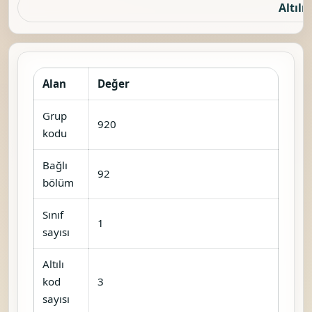
Altılı 
Alan
Değer
Grup
920
kodu
Bağlı
92
bölüm
Sınıf
1
sayısı
Altılı
kod
3
sayısı