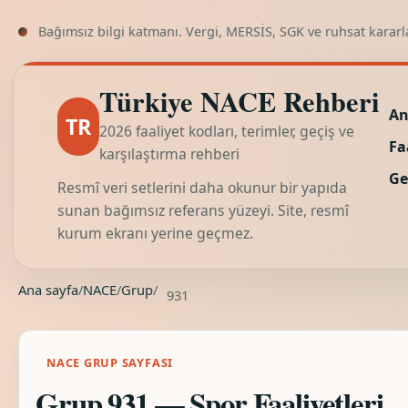
Bağımsız bilgi katmanı. Vergi, MERSİS, SGK ve ruhsat kararl
Türkiye NACE Rehberi
An
TR
2026 faaliyet kodları, terimler, geçiş ve
Fa
karşılaştırma rehberi
Ge
Resmî veri setlerini daha okunur bir yapıda
sunan bağımsız referans yüzeyi. Site, resmî
kurum ekranı yerine geçmez.
Ana sayfa
/
NACE
/
Grup
/
931
NACE GRUP SAYFASI
Grup 931 — Spor Faaliyetleri