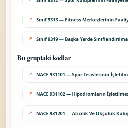
Sınıf 9312 — Spor Kulüplerinin Faaliyetle
Sınıf 9313 — Fitness Merkezlerinin Faaliy
Sınıf 9319 — Başka Yerde Sınıflandırılma
Bu gruptaki kodlar
NACE 931101 — Spor Tesislerinin İşletilm
NACE 931102 — Hipodromların İşletilme
NACE 931201 — Atıcılık Ve Okçuluk Kulüp