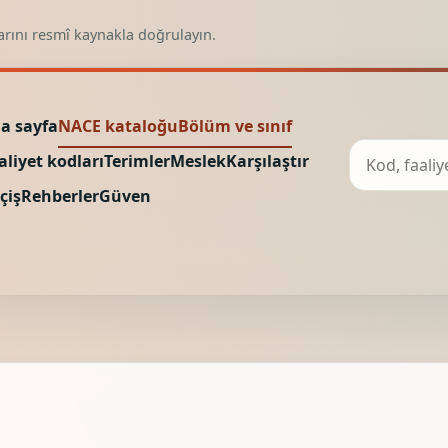
arını resmî kaynakla doğrulayın.
a sayfa
NACE kataloğu
Bölüm ve sınıf
aliyet kodları
Terimler
Meslek
Karşılaştır
çiş
Rehberler
Güven