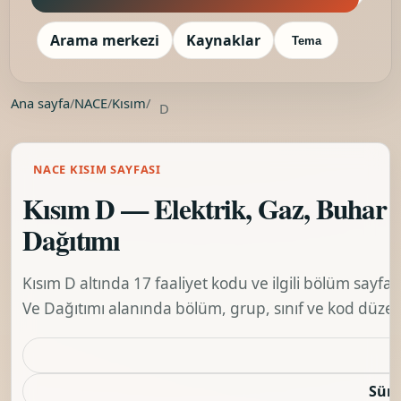
Arama merkezi
Kaynaklar
Tema
Ana sayfa
/
NACE
/
Kısım
/
D
NACE KISIM SAYFASI
Kısım D — Elektrik, Gaz, Buhar 
Dağıtımı
Kısım D altında 17 faaliyet kodu ve ilgili bölüm sayfal
Ve Dağıtımı alanında bölüm, grup, sınıf ve kod düzeyi
K
Sürü