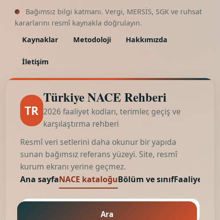
Bağımsız bilgi katmanı. Vergi, MERSİS, SGK ve ruhsat
kararlarını resmî kaynakla doğrulayın.
Kaynaklar
Metodoloji
Hakkımızda
İletişim
Türkiye NACE Rehberi
TR
2026 faaliyet kodları, terimler, geçiş ve
karşılaştırma rehberi
Resmî veri setlerini daha okunur bir yapıda
sunan bağımsız referans yüzeyi. Site, resmî
kurum ekranı yerine geçmez.
Ana sayfa
NACE kataloğu
Bölüm ve sınıf
Faaliyet kod
Ara