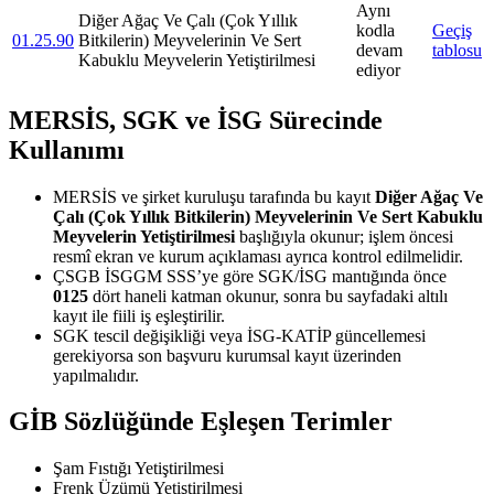
Aynı
Diğer Ağaç Ve Çalı (Çok Yıllık
kodla
Geçiş
01.25.90
Bitkilerin) Meyvelerinin Ve Sert
devam
tablosu
Kabuklu Meyvelerin Yetiştirilmesi
ediyor
MERSİS, SGK ve İSG Sürecinde
Kullanımı
MERSİS ve şirket kuruluşu tarafında bu kayıt
Diğer Ağaç Ve
Çalı (Çok Yıllık Bitkilerin) Meyvelerinin Ve Sert Kabuklu
Meyvelerin Yetiştirilmesi
başlığıyla okunur; işlem öncesi
resmî ekran ve kurum açıklaması ayrıca kontrol edilmelidir.
ÇSGB İSGGM SSS’ye göre SGK/İSG mantığında önce
0125
dört haneli katman okunur, sonra bu sayfadaki altılı
kayıt ile fiili iş eşleştirilir.
SGK tescil değişikliği veya İSG-KATİP güncellemesi
gerekiyorsa son başvuru kurumsal kayıt üzerinden
yapılmalıdır.
GİB Sözlüğünde Eşleşen Terimler
Şam Fıstığı Yetiştirilmesi
Frenk Üzümü Yetiştirilmesi