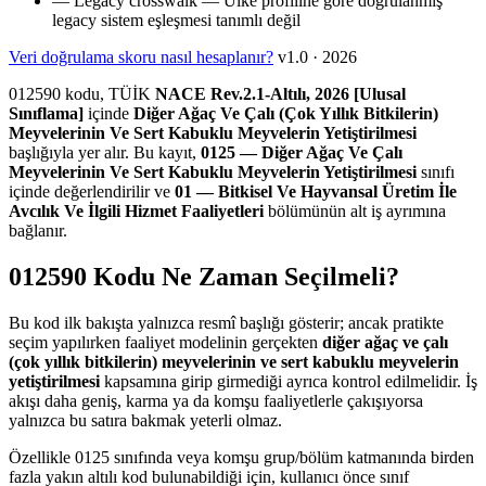
—
Legacy crosswalk
— Ülke profiline göre doğrulanmış
legacy sistem eşleşmesi tanımlı değil
Veri doğrulama skoru nasıl hesaplanır?
v1.0 · 2026
012590 kodu, TÜİK
NACE Rev.2.1-Altılı, 2026 [Ulusal
Sınıflama]
içinde
Diğer Ağaç Ve Çalı (Çok Yıllık Bitkilerin)
Meyvelerinin Ve Sert Kabuklu Meyvelerin Yetiştirilmesi
başlığıyla yer alır. Bu kayıt,
0125 — Diğer Ağaç Ve Çalı
Meyvelerinin Ve Sert Kabuklu Meyvelerin Yetiştirilmesi
sınıfı
içinde değerlendirilir ve
01 — Bitkisel Ve Hayvansal Üretim İle
Avcılık Ve İlgili Hizmet Faaliyetleri
bölümünün alt iş ayrımına
bağlanır.
012590 Kodu Ne Zaman Seçilmeli?
Bu kod ilk bakışta yalnızca resmî başlığı gösterir; ancak pratikte
seçim yapılırken faaliyet modelinin gerçekten
diğer ağaç ve çalı
(çok yıllık bitkilerin) meyvelerinin ve sert kabuklu meyvelerin
yetiştirilmesi
kapsamına girip girmediği ayrıca kontrol edilmelidir. İş
akışı daha geniş, karma ya da komşu faaliyetlerle çakışıyorsa
yalnızca bu satıra bakmak yeterli olmaz.
Özellikle 0125 sınıfında veya komşu grup/bölüm katmanında birden
fazla yakın altılı kod bulunabildiği için, kullanıcı önce sınıf