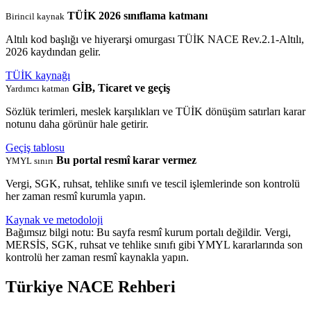
TÜİK 2026 sınıflama katmanı
Birincil kaynak
Altılı kod başlığı ve hiyerarşi omurgası TÜİK NACE Rev.2.1-Altılı,
2026 kaydından gelir.
TÜİK kaynağı
GİB, Ticaret ve geçiş
Yardımcı katman
Sözlük terimleri, meslek karşılıkları ve TÜİK dönüşüm satırları karar
notunu daha görünür hale getirir.
Geçiş tablosu
Bu portal resmî karar vermez
YMYL sınırı
Vergi, SGK, ruhsat, tehlike sınıfı ve tescil işlemlerinde son kontrolü
her zaman resmî kurumla yapın.
Kaynak ve metodoloji
Bağımsız bilgi notu: Bu sayfa resmî kurum portalı değildir. Vergi,
MERSİS, SGK, ruhsat ve tehlike sınıfı gibi YMYL kararlarında son
kontrolü her zaman resmî kaynakla yapın.
Türkiye NACE Rehberi