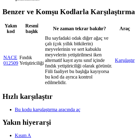
Benzer ve Komşu Kodlarla Karşılaştırma
Yakın
Resmî
Ne zaman tekrar bakılır?
Araç
kod
başlık
Bu sayfadaki odak diğer ağaç ve
çalı (çok yıllık bitkilerin)
meyvelerinin ve sert kabuklu
meyvelerin yetiştirilmesi iken
NACE
Fındık
alternatif kayıt aynı sınıf içinde
Karşılaştır
012509
Yetiştiriciliği
fındık yetiştiriciliği olarak görünür.
Fiili faaliyet bu başlığa kayıyorsa
bu kod da ayrıca kontrol
edilmelidir.
Hızlı karşılaştır
Bu kodu karşılaştırma aracında aç
Yakın hiyerarşi
Kısım A