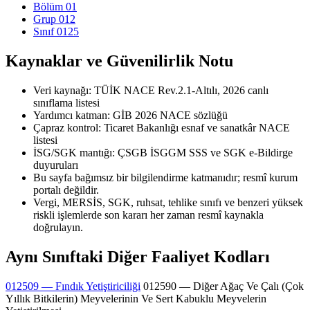
Bölüm 01
Grup 012
Sınıf 0125
Kaynaklar ve Güvenilirlik Notu
Veri kaynağı: TÜİK NACE Rev.2.1-Altılı, 2026 canlı
sınıflama listesi
Yardımcı katman: GİB 2026 NACE sözlüğü
Çapraz kontrol: Ticaret Bakanlığı esnaf ve sanatkâr NACE
listesi
İSG/SGK mantığı: ÇSGB İSGGM SSS ve SGK e-Bildirge
duyuruları
Bu sayfa bağımsız bir bilgilendirme katmanıdır; resmî kurum
portalı değildir.
Vergi, MERSİS, SGK, ruhsat, tehlike sınıfı ve benzeri yüksek
riskli işlemlerde son kararı her zaman resmî kaynakla
doğrulayın.
Aynı Sınıftaki Diğer Faaliyet Kodları
012509 — Fındık Yetiştiriciliği
012590 — Diğer Ağaç Ve Çalı (Çok
Yıllık Bitkilerin) Meyvelerinin Ve Sert Kabuklu Meyvelerin