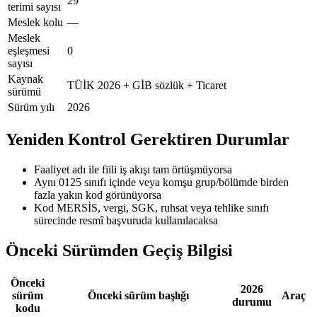
29
terimi sayısı
Meslek kolu
—
Meslek
eşleşmesi
0
sayısı
Kaynak
TÜİK 2026 + GİB sözlük + Ticaret
sürümü
Sürüm yılı
2026
Yeniden Kontrol Gerektiren Durumlar
Faaliyet adı ile fiili iş akışı tam örtüşmüyorsa
Aynı 0125 sınıfı içinde veya komşu grup/bölümde birden
fazla yakın kod görünüyorsa
Kod MERSİS, vergi, SGK, ruhsat veya tehlike sınıfı
sürecinde resmî başvuruda kullanılacaksa
Önceki Sürümden Geçiş Bilgisi
Önceki
2026
sürüm
Önceki sürüm başlığı
Araç
durumu
kodu