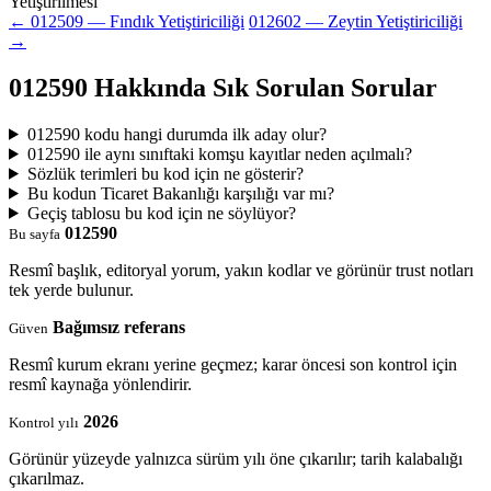
Yetiştirilmesi
← 012509 — Fındık Yetiştiriciliği
012602 — Zeytin Yetiştiriciliği
→
012590 Hakkında Sık Sorulan Sorular
012590 kodu hangi durumda ilk aday olur?
012590 ile aynı sınıftaki komşu kayıtlar neden açılmalı?
Sözlük terimleri bu kod için ne gösterir?
Bu kodun Ticaret Bakanlığı karşılığı var mı?
Geçiş tablosu bu kod için ne söylüyor?
012590
Bu sayfa
Resmî başlık, editoryal yorum, yakın kodlar ve görünür trust notları
tek yerde bulunur.
Bağımsız referans
Güven
Resmî kurum ekranı yerine geçmez; karar öncesi son kontrol için
resmî kaynağa yönlendirir.
2026
Kontrol yılı
Görünür yüzeyde yalnızca sürüm yılı öne çıkarılır; tarih kalabalığı
çıkarılmaz.