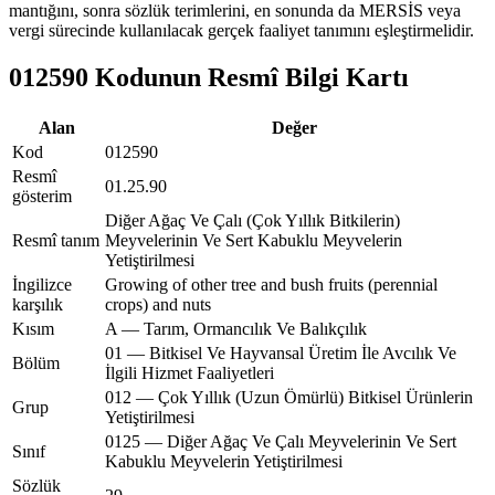
mantığını, sonra sözlük terimlerini, en sonunda da MERSİS veya
vergi sürecinde kullanılacak gerçek faaliyet tanımını eşleştirmelidir.
012590 Kodunun Resmî Bilgi Kartı
Alan
Değer
Kod
012590
Resmî
01.25.90
gösterim
Diğer Ağaç Ve Çalı (Çok Yıllık Bitkilerin)
Resmî tanım
Meyvelerinin Ve Sert Kabuklu Meyvelerin
Yetiştirilmesi
İngilizce
Growing of other tree and bush fruits (perennial
karşılık
crops) and nuts
Kısım
A — Tarım, Ormancılık Ve Balıkçılık
01 — Bitkisel Ve Hayvansal Üretim İle Avcılık Ve
Bölüm
İlgili Hizmet Faaliyetleri
012 — Çok Yıllık (Uzun Ömürlü) Bitkisel Ürünlerin
Grup
Yetiştirilmesi
0125 — Diğer Ağaç Ve Çalı Meyvelerinin Ve Sert
Sınıf
Kabuklu Meyvelerin Yetiştirilmesi
Sözlük