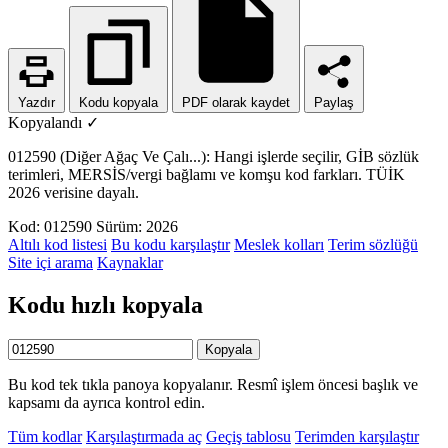
Yazdır
Kodu kopyala
PDF olarak kaydet
Paylaş
Kopyalandı ✓
012590 (Diğer Ağaç Ve Çalı...): Hangi işlerde seçilir, GİB sözlük
terimleri, MERSİS/vergi bağlamı ve komşu kod farkları. TÜİK
2026 verisine dayalı.
Kod: 012590
Sürüm: 2026
Altılı kod listesi
Bu kodu karşılaştır
Meslek kolları
Terim sözlüğü
Site içi arama
Kaynaklar
Kodu hızlı kopyala
Kopyala
Bu kod tek tıkla panoya kopyalanır. Resmî işlem öncesi başlık ve
kapsamı da ayrıca kontrol edin.
Tüm kodlar
Karşılaştırmada aç
Geçiş tablosu
Terimden karşılaştır