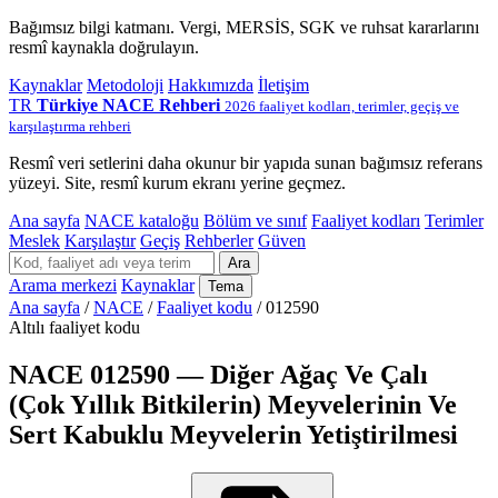
Bağımsız bilgi katmanı. Vergi, MERSİS, SGK ve ruhsat kararlarını
resmî kaynakla doğrulayın.
Kaynaklar
Metodoloji
Hakkımızda
İletişim
TR
Türkiye NACE Rehberi
2026 faaliyet kodları, terimler, geçiş ve
karşılaştırma rehberi
Resmî veri setlerini daha okunur bir yapıda sunan bağımsız referans
yüzeyi. Site, resmî kurum ekranı yerine geçmez.
Ana sayfa
NACE kataloğu
Bölüm ve sınıf
Faaliyet kodları
Terimler
Meslek
Karşılaştır
Geçiş
Rehberler
Güven
Ara
Arama merkezi
Kaynaklar
Tema
Ana sayfa
/
NACE
/
Faaliyet kodu
/
012590
Altılı faaliyet kodu
NACE 012590 — Diğer Ağaç Ve Çalı
(Çok Yıllık Bitkilerin) Meyvelerinin Ve
Sert Kabuklu Meyvelerin Yetiştirilmesi