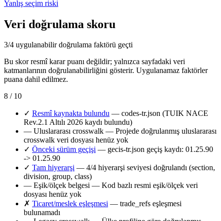
Yanlış seçim riski
Veri doğrulama skoru
3/4 uygulanabilir doğrulama faktörü geçti
Bu skor resmî karar puanı değildir; yalnızca sayfadaki veri
katmanlarının doğrulanabilirliğini gösterir. Uygulanamaz faktörler
puana dahil edilmez.
8 / 10
✓
Resmî kaynakta bulundu
— codes-tr.json (TUIK NACE
Rev.2.1 Altılı 2026 kaydı bulundu)
—
Uluslararası crosswalk
— Projede doğrulanmış uluslararası
crosswalk veri dosyası henüz yok
✓
Önceki sürüm geçişi
— gecis-tr.json geçiş kaydı: 01.25.90
-> 01.25.90
✓
Tam hiyerarşi
— 4/4 hiyerarşi seviyesi doğrulandı (section,
division, group, class)
—
Eşik/ölçek belgesi
— Kod bazlı resmi eşik/ölçek veri
dosyası henüz yok
✗
Ticaret/meslek eşleşmesi
— trade_refs eşleşmesi
bulunamadı