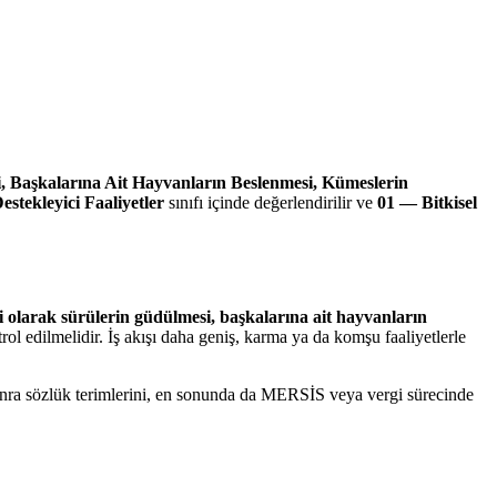
, Başkalarına Ait Hayvanların Beslenmesi, Kümeslerin
stekleyici Faaliyetler
sınıfı içinde değerlendirilir ve
01 — Bitkisel
i olarak sürülerin güdülmesi, başkalarına ait hayvanların
ol edilmelidir. İş akışı daha geniş, karma ya da komşu faaliyetlerle
 sonra sözlük terimlerini, en sonunda da MERSİS veya vergi sürecinde