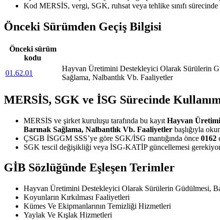
Kod MERSİS, vergi, SGK, ruhsat veya tehlike sınıfı sürecinde 
Önceki Sürümden Geçiş Bilgisi
Önceki sürüm
kodu
Hayvan Üretimini Destekleyici Olarak Sürülerin 
01.62.01
Sağlama, Nalbantlık Vb. Faaliyetler
MERSİS, SGK ve İSG Sürecinde Kullanım
MERSİS ve şirket kuruluşu tarafında bu kayıt
Hayvan Üretimin
Barınak Sağlama, Nalbantlık Vb. Faaliyetler
başlığıyla okun
ÇSGB İSGGM SSS’ye göre SGK/İSG mantığında önce
0162
d
SGK tescil değişikliği veya İSG-KATİP güncellemesi gerekiyors
GİB Sözlüğünde Eşleşen Terimler
Hayvan Üretimini Destekleyici Olarak Sürülerin Güdülmesi, B
Koyunların Kırkılması Faaliyetleri
Kümes Ve Ekipmanlarının Temizliği Hizmetleri
Yaylak Ve Kışlak Hizmetleri