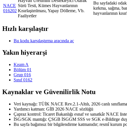
Hayvan Üretimini Destekleyici Olarak
Bu sayfadaki odak 
NACE
Sürü Testi, Kümes Hayvanlarının
kırkma, sağma, barı
016202
Kısırlaştırılması, Yapay Dölleme, Vb.
hayvanlarının kısır
Faaliyetler
Hızlı karşılaştır
Bu kodu karşılaştırma aracında aç
Yakın hiyerarşi
Kısım A
Bölüm 01
Grup 016
Sınıf 0162
Kaynaklar ve Güvenilirlik Notu
Veri kaynağı: TÜİK NACE Rev.2.1-Altılı, 2026 canlı sınıflama 
Yardımcı katman: GİB 2026 NACE sözlüğü
Çapraz kontrol: Ticaret Bakanlığı esnaf ve sanatkâr NACE liste
İSG/SGK mantığı: ÇSGB İSGGM SSS ve SGK e-Bildirge duyu
Bu sayfa bağımsız bir bilgilendirme katmanıdır; resmî kurum port