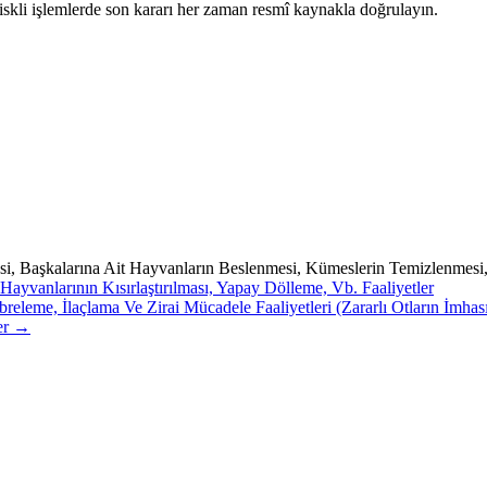
iskli işlemlerde son kararı her zaman resmî kaynakla doğrulayın.
, Başkalarına Ait Hayvanların Beslenmesi, Kümeslerin Temizlenmesi,
yvanlarının Kısırlaştırılması, Yapay Dölleme, Vb. Faaliyetler
leme, İlaçlama Ve Zirai Mücadele Faaliyetleri (Zararlı Otların İmhas
ler →