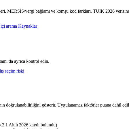
mleri, MERSİS/vergi bağlamı ve komşu kod farkları. TÜİK 2026 verisine
 içi arama
Kaynaklar
amı da ayrıca kontrol edin.
ış seçim riski
nın doğrulanabilirliğini gösterir. Uygulanamaz faktörler puana dahil edi
.1 Altılı 2026 kaydı bulundu)