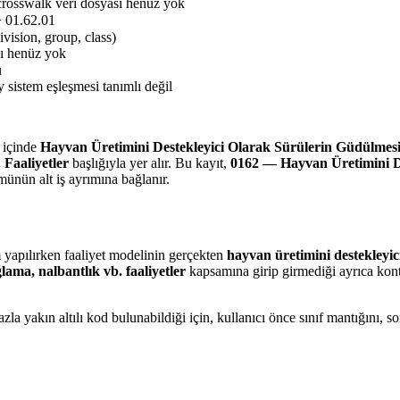
crosswalk veri dosyası henüz yok
> 01.62.01
ivision, group, class)
sı henüz yok
u
 sistem eşleşmesi tanımlı değil
içinde
Hayvan Üretimini Destekleyici Olarak Sürülerin Güdülmesi
Faaliyetler
başlığıyla yer alır. Bu kayıt,
0162 — Hayvan Üretimini De
ünün alt iş ayrımına bağlanır.
m yapılırken faaliyet modelinin gerçekten
hayvan üretimini destekleyic
ama, nalbantlık vb. faaliyetler
kapsamına girip girmediği ayrıca kontr
a yakın altılı kod bulunabildiği için, kullanıcı önce sınıf mantığını,