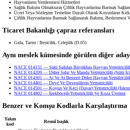
Hayvanların Yemlenmesi Hizmetleri
Sağlık Bakımı Olmaksızın Çiftlik Hayvanlarına Barınak Sağlanm
Ücret Veya Sözleşme Temeline Dayalı Olarak Koyunların Kırkı
Çiftlik Hayvanlarına Barınak Sağlanarak Bakımı, Beslenmesi Ve 
Ticaret Bakanlığı çapraz referansları
Gıda, Tarım / Besicilik, Celeplik (D.05)
Aynı meslek kümesinde görülen diğer aday
NACE 014131 — Sütü Sağılan Büyükbaş Hayvan Yetiştiriciliği (
NACE 014209 — Diğer Sığır Ve Manda Yetiştiriciliği (Sütü İçin 
NACE 014301 — At Ve At Benzeri Diğer Hayvan Yetiştiriciliğ
NACE 014401 — Deve Ve Devegillerin Yetiştiriciliği
NACE 014501 — Koyun Ve Keçi (Davar) Yetiştiriciliği (İşlenme
NACE 014802 — İpekböceği Yetiştiriciliği Ve Koza Üretimi
Benzer ve Komşu Kodlarla Karşılaştırma
Yakın
Resmî başlık
kod