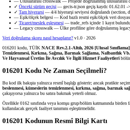
—
Uluslararası crosswalk
— Projede doğrulanmış uluslararası 
✓
Önceki sürüm geçişi
— gecis-tr.json geçiş kaydı: 01.62.01 -
✓
Tam hiyerarşi
— 4/4 hiyerarşi seviyesi doğrulandı (section, d
—
Eşik/ölçek belgesi
— Kod bazlı resmi eşik/ölçek veri dosya
✓
Ticaret/meslek eşleşmesi
— trade_refs içinde 1 kayıt bulund
—
Legacy crosswalk
— Ülke profiline göre doğrulanmış legacy
Veri doğrulama skoru nasıl hesaplanır?
v1.0 · 2026
016201 kodu, TÜİK
NACE Rev.2.1-Altılı, 2026 [Ulusal Sınıflama]
Temizlenmesi, Kırkma, Sağma, Barınak Sağlama, Nalbantlık Vb. 
Ve Hayvansal Üretim İle Avcılık Ve İlgili Hizmet Faaliyetleri
bölüm
016201 Kodu Ne Zaman Seçilmeli?
Bu kod ilk bakışta yalnızca resmî başlığı gösterir; ancak pratikte seçi
beslenmesi, kümeslerin temizlenmesi, kırkma, sağma, barınak sağl
çakışıyorsa yalnızca bu satıra bakmak yeterli olmaz.
Özellikle 0162 sınıfında veya komşu grup/bölüm katmanında birden fazl
kullanılacak gerçek faaliyet tanımını eşleştirmelidir.
016201 Kodunun Resmî Bilgi Kartı