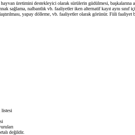
hayvan üretimini destekleyici olarak sürülerin güdülmesi, başkalarına 
nak sağlama, nalbantlık vb. faaliyetler iken alternatif kayıt aynı sınıf i
laştırılması, yapay dölleme, vb. faaliyetler olarak görünür. Fiili faaliyet
listesi
si
ruları
alı değildir.