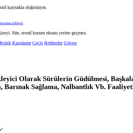
esmî kaynakla doğrulayın.
laştırma rehberi
üzeyi. Site, resmî kurum ekranı yerine geçmez.
eslek
Karşılaştır
Geçiş
Rehberler
Güven
yici Olarak Sürülerin Güdülmesi, Başkala
 Barınak Sağlama, Nalbantlık Vb. Faaliyet
 ✓