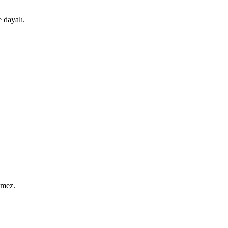
 dayalı.
lmez.