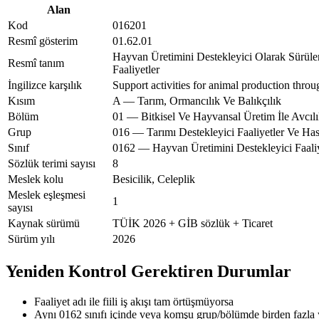
Alan
Kod
016201
Resmî gösterim
01.62.01
Hayvan Üretimini Destekleyici Olarak Sürüle
Resmî tanım
Faaliyetler
İngilizce karşılık
Support activities for animal production throug
Kısım
A — Tarım, Ormancılık Ve Balıkçılık
Bölüm
01 — Bitkisel Ve Hayvansal Üretim İle Avcılık
Grup
016 — Tarımı Destekleyici Faaliyetler Ve Hasat
Sınıf
0162 — Hayvan Üretimini Destekleyici Faaliy
Sözlük terimi sayısı
8
Meslek kolu
Besicilik, Celeplik
Meslek eşleşmesi
1
sayısı
Kaynak sürümü
TÜİK 2026 + GİB sözlük + Ticaret
Sürüm yılı
2026
Yeniden Kontrol Gerektiren Durumlar
Faaliyet adı ile fiili iş akışı tam örtüşmüyorsa
Aynı 0162 sınıfı içinde veya komşu grup/bölümde birden fazla