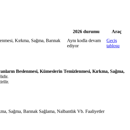
2026 durumu
Araç
lenmesi, Kırkma, Sağma, Barınak
Aynı kodla devam
Geçiş
ediyor
tablosu
vanların Beslenmesi, Kümeslerin Temizlenmesi, Kırkma, Sağma,
idir.
rilir.
ma, Sağma, Barınak Sağlama, Nalbantlık Vb. Faaliyetler