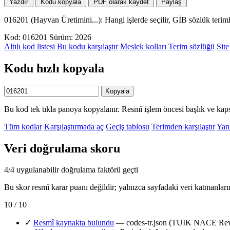
Yazdır
Kodu kopyala
PDF olarak kaydet
Paylaş
016201 (Hayvan Üretimini...): Hangi işlerde seçilir, GİB sözlük teri
Kod: 016201
Sürüm: 2026
Altılı kod listesi
Bu kodu karşılaştır
Meslek kolları
Terim sözlüğü
Site
Kodu hızlı kopyala
Kopyala
Bu kod tek tıkla panoya kopyalanır. Resmî işlem öncesi başlık ve kaps
Tüm kodlar
Karşılaştırmada aç
Geçiş tablosu
Terimden karşılaştır
Yanl
Veri doğrulama skoru
4/4 uygulanabilir doğrulama faktörü geçti
Bu skor resmî karar puanı değildir; yalnızca sayfadaki veri katmanları
10 / 10
✓
Resmî kaynakta bulundu
— codes-tr.json (TUIK NACE Rev.2