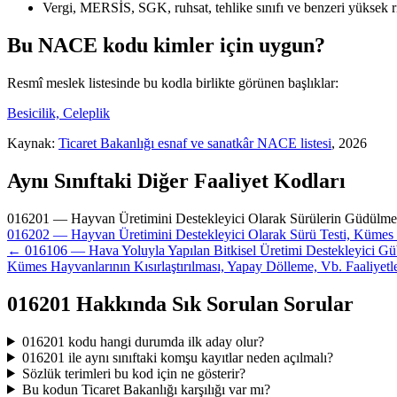
Vergi, MERSİS, SGK, ruhsat, tehlike sınıfı ve benzeri yüksek r
Bu NACE kodu kimler için uygun?
Resmî meslek listesinde bu kodla birlikte görünen başlıklar:
Besicilik, Celeplik
Kaynak:
Ticaret Bakanlığı esnaf ve sanatkâr NACE listesi
, 2026
Aynı Sınıftaki Diğer Faaliyet Kodları
016201 — Hayvan Üretimini Destekleyici Olarak Sürülerin Güdülmesi
016202 — Hayvan Üretimini Destekleyici Olarak Sürü Testi, Kümes Ha
← 016106 — Hava Yoluyla Yapılan Bitkisel Üretimi Destekleyici Gübre
Kümes Hayvanlarının Kısırlaştırılması, Yapay Dölleme, Vb. Faaliyet
016201 Hakkında Sık Sorulan Sorular
016201 kodu hangi durumda ilk aday olur?
016201 ile aynı sınıftaki komşu kayıtlar neden açılmalı?
Sözlük terimleri bu kod için ne gösterir?
Bu kodun Ticaret Bakanlığı karşılığı var mı?