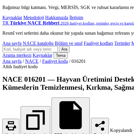
Bağımsız bilgi katmanı. Vergi, MERSİS, SGK ve ruhsat kararlarını r
Kaynaklar
Metodoloji
Hakkımızda
İletişim
TR
Türkiye NACE Rehberi
2026 faaliyet kodları, terimler, geçiş ve karşı
Resmî veri setlerini daha okunur bir yapıda sunan bağımsız referans y
Ana sayfa
NACE kataloğu
Bölüm ve sınıf
Faaliyet kodları
Terimler
M
Ara
Arama merkezi
Kaynaklar
Tema
Ana sayfa
/
NACE
/
Faaliyet kodu
/
016201
Altılı faaliyet kodu
NACE 016201 — Hayvan Üretimini Destekle
Kümeslerin Temizlenmesi, Kırkma, Sağma,
Kopyalandı