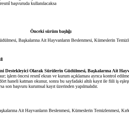
resmî başvuruda kullanılacaksa
Önceki sürüm başlığı
Güdülmesi, Başkalarına Ait Hayvanların Beslenmesi, Kümeslerin Temiz
ı
i Destekleyici Olarak Sürülerin Güdülmesi, Başkalarına Ait Hay
ur; işlem öncesi resmî ekran ve kurum açıklaması ayrıca kontrol edilmel
ört haneli katman okunur, sonra bu sayfadaki altılı kayıt ile fiili iş eşleşti
a son başvuru kurumsal kayıt üzerinden yapılmalıdır.
aşkalarına Ait Hayvanların Beslenmesi, Kümeslerin Temizlenmesi, Kırk