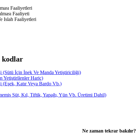
ası Faaliyetleri
lması Faaliyeti
Islah Faaliyetleri
 kodlar
Sütü İçin İnek Ve Manda Yetiştiriciliği)
Yetiştirilenler Hariç)
i (Eşek, Katır Veya Bardo Vb.)
miş Süt, Kıl, Tiftik, Yapağı, Yün Vb. Üretimi Dahil)
Ne zaman tekrar bakılır?