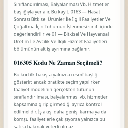
Yeniden Kontrol Gerektiren Durumlar
Faaliyet adı ile fiili iş akışı tam
örtüşmüyorsa
Aynı 0163 sınıfı içinde veya komşu
grup/bölümde birden fazla yakın
kod görünüyorsa
Kod MERSİS, vergi, SGK, ruhsat
veya tehlike sınıfı sürecinde resmî
başvuruda kullanılacaksa
Önceki Sürümden Geçiş Bilgisi