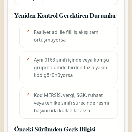
Aynı meslek kümesinde görülen diğer
aday kodlar
NACE 462199 — Başka Yerde
Sınıflandırılmamış Diğer
Tarımsal Ham Maddelerin Toptan
Ticareti
NACE 011321 — Mantar Ve Yer
Mantarları (Domalan)
Yetiştirilmesi
NACE 013003 — Dikim İçin Sebze
Fidesi, Meyve Fidanı Vb.
Yetiştirilmesi