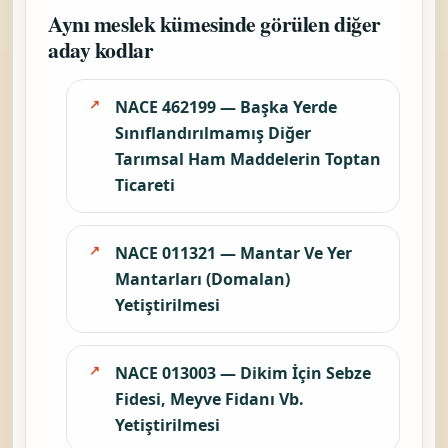
balyalanması
vb. hizmetler
iken alternatif
kayıt aynı sınıf
Sert Kabuklu
içinde sert
Ürünlerin
kabuklu
Kabuklarının
ürünlerin
NACE
Kırılması Ve
kabuklarının
Karşıl
016302
Temizlenmesi
kırılması ve
İle İlgili
temizlenmesi ile
Faaliyetler
ilgili faaliyetler
olarak görünür.
Fiili faaliyet bu
başlığa
kayıyorsa bu
kod da ayrıca
kontrol
edilmelidir.