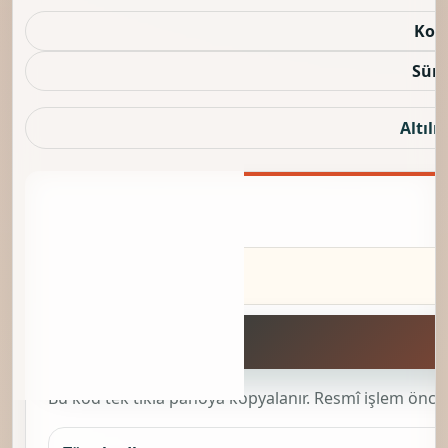
Sınıflandırılması, Balyalanması Vb. Hizmetler
başlığıyla yer alır. Bu kayıt,
0163 — Hasat
Sonrası Bitkisel Ürünler İle İlgili Faaliyetler Ve
Çoğaltma İçin Tohumun İşlenmesi
sınıfı içinde
değerlendirilir ve
01 — Bitkisel Ve Hayvansal
Üretim İle Avcılık Ve İlgili Hizmet Faaliyetleri
bölümünün alt iş ayrımına bağlanır.
016305 Kodu Ne Zaman Seçilmeli?
Bu kod ilk bakışta yalnızca resmî başlığı
gösterir; ancak pratikte seçim yapılırken
faaliyet modelinin gerçekten
tütünün
sınıflandırılması, balyalanması vb. hizmetler
kapsamına girip girmediği ayrıca kontrol
edilmelidir. İş akışı daha geniş, karma ya da
komşu faaliyetlerle çakışıyorsa yalnızca bu
satıra bakmak yeterli olmaz.