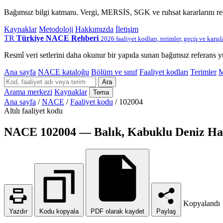
Bağımsız bilgi katmanı. Vergi, MERSİS, SGK ve ruhsat kararlarını r
Kaynaklar
Metodoloji
Hakkımızda
İletişim
TR
Türkiye NACE Rehberi
2026 faaliyet kodları, terimler, geçiş ve karşı
Resmî veri setlerini daha okunur bir yapıda sunan bağımsız referans y
Ana sayfa
NACE kataloğu
Bölüm ve sınıf
Faaliyet kodları
Terimler
M
Ara
Arama merkezi
Kaynaklar
Tema
Ana sayfa
/
NACE
/
Faaliyet kodu
/
102004
Altılı faaliyet kodu
NACE 102004 — Balık, Kabuklu Deniz Hay
Kopyalandı
Yazdır
Kodu kopyala
PDF olarak kaydet
Paylaş