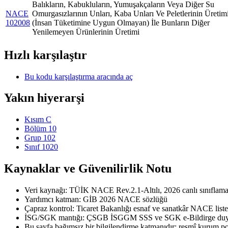
Balıkların, Kabukluların, Yumuşakçaların Veya Diğer Su
NACE
Omurgasızlarının Unları, Kaba Unları Ve Peletlerinin Üretim
102008
(İnsan Tüketimine Uygun Olmayan) İle Bunların Diğer
Yenilemeyen Ürünlerinin Üretimi
Hızlı karşılaştır
Bu kodu karşılaştırma aracında aç
Yakın hiyerarşi
Kısım C
Bölüm 10
Grup 102
Sınıf 1020
Kaynaklar ve Güvenilirlik Notu
Veri kaynağı: TÜİK NACE Rev.2.1-Altılı, 2026 canlı sınıflama 
Yardımcı katman: GİB 2026 NACE sözlüğü
Çapraz kontrol: Ticaret Bakanlığı esnaf ve sanatkâr NACE liste
İSG/SGK mantığı: ÇSGB İSGGM SSS ve SGK e-Bildirge duyu
Bu sayfa bağımsız bir bilgilendirme katmanıdır; resmî kurum port