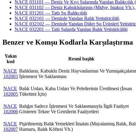
NACE 031101 — Deniz Ve Kıyı Sularında Yapılan Balıkçılık (Gı
NACE 031102 — Deniz Kabuklularının (Midye, Istakoz Vb.), Yu
NACE 031201 — Tatlı Su Balıkçılığı
NACE 032101 — Denizde Yapılan Balık Yetiştiriciliği
NACE 032102 — Denizde Yapılan Diğer Su Ürünleri Yetiştirici
NACE 032201 — Tatlı Sularda Yapılan Balık Yetiştiriciliği
Benzer ve Komşu Kodlarla Karşılaştırma
Yakın
Resmî başlık
kod
NACE
Balıkların, Kabuklu Deniz Hayvanlarının Ve Yumuşakçaları
102003
İşlenmesi Ve Saklanması
NACE
Balık Unları, Kaba Unları Ve Peletlerinin Üretilmesi (İnsan
102005
Tüketimi İçin)
NACE
Balığın Sadece İşlenmesi Ve Saklanmasıyla İlgili Faaliyet
102006
Gösteren Tekne Ve Gemilerin Faaliyetleri
NACE
Pişirilmemiş Balık Yemekleri İmalatı (Mayalanmış Balık, Bal
102007
Hamuru, Balık Köftesi Vb.)