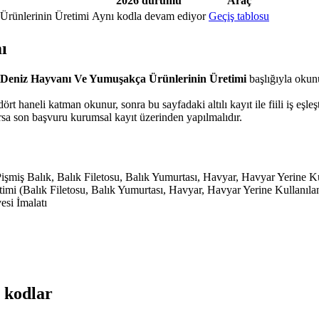
2026 durumu
Araç
Ürünlerinin Üretimi
Aynı kodla devam ediyor
Geçiş tablosu
ı
 Deniz Hayvanı Ve Yumuşakça Ürünlerinin Üretimi
başlığıyla okun
ört haneli katman okunur, sonra bu sayfadaki altılı kayıt ile fiili iş eşleşti
a son başvuru kurumsal kayıt üzerinden yapılmalıdır.
şmiş Balık, Balık Filetosu, Balık Yumurtası, Havyar, Havyar Yerine Ku
i (Balık Filetosu, Balık Yumurtası, Havyar, Havyar Yerine Kullanıla
esi İmalatı
 kodlar