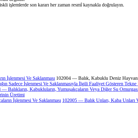
iskli işlemlerde son kararı her zaman resmî kaynakla doğrulayın.
ın İşlenmesi Ve Saklanması
102004 — Balık, Kabuklu Deniz Hayvanı
ın Sadece İşlenmesi Ve Saklanmasıyla İlgili Faaliyet Gösteren Tekne 
 — Balıkların, Kabukluların, Yumuşakçaların Veya Diğer Su Omurgasızl
inin Üretimi
ların İşlenmesi Ve Saklanması
102005 — Balık Unları, Kaba Unları Ve