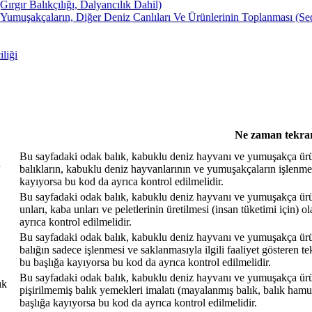
rgır Balıkçılığı, Dalyancılık Dahil)
muşakçaların, Diğer Deniz Canlıları Ve Ürünlerinin Toplanması (Sed
liği
Ne zaman tekrar
Bu sayfadaki odak balık, kabuklu deniz hayvanı ve yumuşakça ürünle
n
balıkların, kabuklu deniz hayvanlarının ve yumuşakçaların işlenmesi
kayıyorsa bu kod da ayrıca kontrol edilmelidir.
Bu sayfadaki odak balık, kabuklu deniz hayvanı ve yumuşakça ürünler
unları, kaba unları ve peletlerinin üretilmesi (insan tüketimi için) o
ayrıca kontrol edilmelidir.
Bu sayfadaki odak balık, kabuklu deniz hayvanı ve yumuşakça ürünle
balığın sadece işlenmesi ve saklanmasıyla ilgili faaliyet gösteren tek
bu başlığa kayıyorsa bu kod da ayrıca kontrol edilmelidir.
Bu sayfadaki odak balık, kabuklu deniz hayvanı ve yumuşakça ürünle
ık
pişirilmemiş balık yemekleri imalatı (mayalanmış balık, balık hamuru
başlığa kayıyorsa bu kod da ayrıca kontrol edilmelidir.