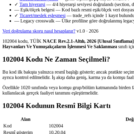
✓
Tam hiyerarşi
— 4/4 hiyerarşi seviyesi doğrulandı (section, d
—
Eşik/ölçek belgesi
— Kod bazlı resmi eşik/ölçek veri dosya
✓
Ticaret/meslek eşleşmesi
— trade_refs içinde 1 kayıt bulund
—
Legacy crosswalk
— Ülke profiline göre doğrulanmış legacy
Veri doğrulama skoru nasıl hesaplanır?
v1.0 · 2026
102004 kodu, TÜİK
NACE Rev.2.1-Altılı, 2026 [Ulusal Sınıflama]
Hayvanları Ve Yumuşakçaların İşlenmesi Ve Saklanması
sınıfı iç
102004 Kodu Ne Zaman Seçilmeli?
Bu kod ilk bakışta yalnızca resmî başlığı gösterir; ancak pratikte seçi
ayrıca kontrol edilmelidir. İş akışı daha geniş, karma ya da komşu faal
Özellikle 1020 sınıfında veya komşu grup/bölüm katmanında birden fazl
kullanılacak gerçek faaliyet tanımını eşleştirmelidir.
102004 Kodunun Resmî Bilgi Kartı
Alan
Değ
Kod
102004
Resmî gösterim
10.20.04