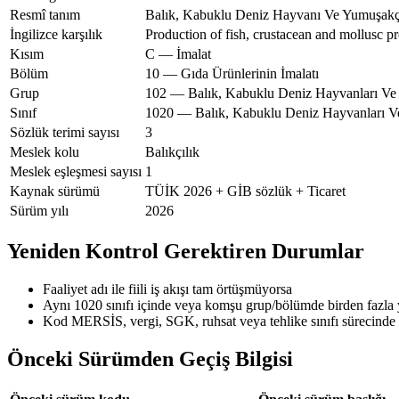
Resmî tanım
Balık, Kabuklu Deniz Hayvanı Ve Yumuşakça
İngilizce karşılık
Production of fish, crustacean and mollusc p
Kısım
C — İmalat
Bölüm
10 — Gıda Ürünlerinin İmalatı
Grup
102 — Balık, Kabuklu Deniz Hayvanları Ve 
Sınıf
1020 — Balık, Kabuklu Deniz Hayvanları Ve
Sözlük terimi sayısı
3
Meslek kolu
Balıkçılık
Meslek eşleşmesi sayısı
1
Kaynak sürümü
TÜİK 2026 + GİB sözlük + Ticaret
Sürüm yılı
2026
Yeniden Kontrol Gerektiren Durumlar
Faaliyet adı ile fiili iş akışı tam örtüşmüyorsa
Aynı 1020 sınıfı içinde veya komşu grup/bölümde birden fazla
Kod MERSİS, vergi, SGK, ruhsat veya tehlike sınıfı sürecinde 
Önceki Sürümden Geçiş Bilgisi