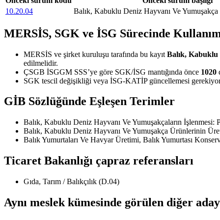
Önceki sürüm kodu
Önceki sürüm başlığı
10.20.04
Balık, Kabuklu Deniz Hayvanı Ve Yumuşakça 
MERSİS, SGK ve İSG Sürecinde Kullanım
MERSİS ve şirket kuruluşu tarafında bu kayıt
Balık, Kabuklu
edilmelidir.
ÇSGB İSGGM SSS’ye göre SGK/İSG mantığında önce
1020
d
SGK tescil değişikliği veya İSG-KATİP güncellemesi gerekiyors
GİB Sözlüğünde Eşleşen Terimler
Balık, Kabuklu Deniz Hayvanı Ve Yumuşakçaların İşlenmesi: Pi
Balık, Kabuklu Deniz Hayvanı Ve Yumuşakça Ürünlerinin Üretim
Balık Yumurtaları Ve Havyar Üretimi, Balık Yumurtası Konserv
Ticaret Bakanlığı çapraz referansları
Gıda, Tarım / Balıkçılık (D.04)
Aynı meslek kümesinde görülen diğer aday