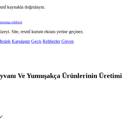
esmî kaynakla doğrulayın.
laştırma rehberi
üzeyi. Site, resmî kurum ekranı yerine geçmez.
eslek
Karşılaştır
Geçiş
Rehberler
Güven
vanı Ve Yumuşakça Ürünlerinin Üretimi
 ✓