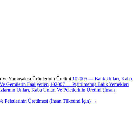
 Ve Yumuşakça Ürünlerinin Üretimi
102005 — Balık Unları, Kaba
Ve Gemilerin Faaliyetleri
102007 — Pişirilmemiş Balık Yemekleri
arının Unları, Kaba Unları Ve Peletlerinin Üretimi (İnsan
 Peletlerinin Üretilmesi (İnsan Tüketimi İçin) →