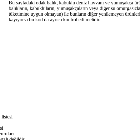
Bu sayfadaki odak balık, kabuklu deniz hayvanı ve yumuşakça ürünle
i
balıkların, kabukluların, yumuşakçaların veya diğer su omurgasızları
tüketimine uygun olmayan) ile bunların diğer yenilemeyen ürünlerini
kayıyorsa bu kod da ayrıca kontrol edilmelidir.
listesi
si
ruları
alı değildir.