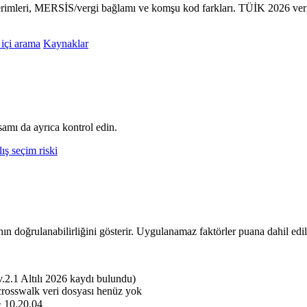
terimleri, MERSİS/vergi bağlamı ve komşu kod farkları. TÜİK 2026 veri
 içi arama
Kaynaklar
amı da ayrıca kontrol edin.
ış seçim riski
nın doğrulanabilirliğini gösterir. Uygulanamaz faktörler puana dahil edi
.1 Altılı 2026 kaydı bulundu)
crosswalk veri dosyası henüz yok
> 10.20.04