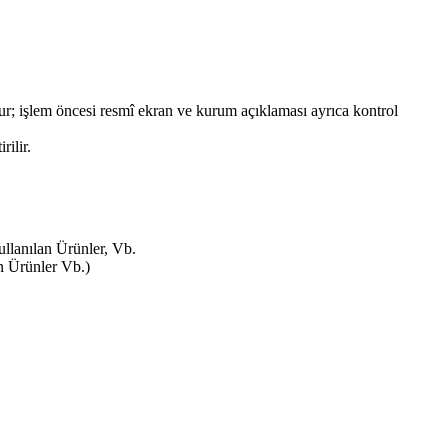
ur; işlem öncesi resmî ekran ve kurum açıklaması ayrıca kontrol
rilir.
llanılan Ürünler, Vb.
n Ürünler Vb.)