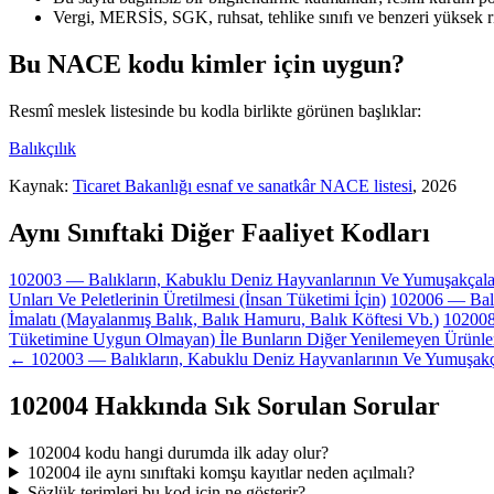
Vergi, MERSİS, SGK, ruhsat, tehlike sınıfı ve benzeri yüksek r
Bu NACE kodu kimler için uygun?
Resmî meslek listesinde bu kodla birlikte görünen başlıklar:
Balıkçılık
Kaynak:
Ticaret Bakanlığı esnaf ve sanatkâr NACE listesi
, 2026
Aynı Sınıftaki Diğer Faaliyet Kodları
102003 — Balıkların, Kabuklu Deniz Hayvanlarının Ve Yumuşakçalar
Unları Ve Peletlerinin Üretilmesi (İnsan Tüketimi İçin)
102006 — Balığ
İmalatı (Mayalanmış Balık, Balık Hamuru, Balık Köftesi Vb.)
102008
Tüketimine Uygun Olmayan) İle Bunların Diğer Yenilemeyen Ürünler
← 102003 — Balıkların, Kabuklu Deniz Hayvanlarının Ve Yumuşakça
102004 Hakkında Sık Sorulan Sorular
102004 kodu hangi durumda ilk aday olur?
102004 ile aynı sınıftaki komşu kayıtlar neden açılmalı?
Sözlük terimleri bu kod için ne gösterir?