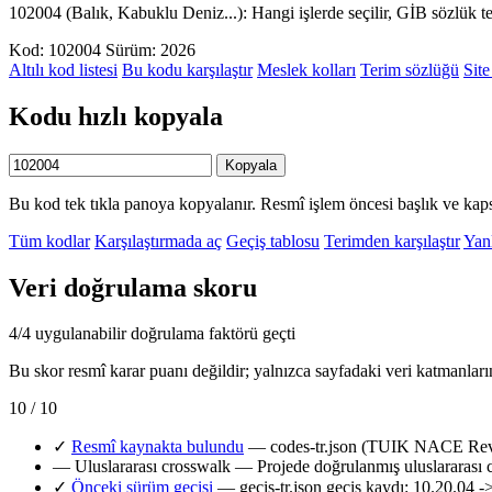
102004 (Balık, Kabuklu Deniz...): Hangi işlerde seçilir, GİB sözlük 
Kod: 102004
Sürüm: 2026
Altılı kod listesi
Bu kodu karşılaştır
Meslek kolları
Terim sözlüğü
Site
Kodu hızlı kopyala
Kopyala
Bu kod tek tıkla panoya kopyalanır. Resmî işlem öncesi başlık ve kaps
Tüm kodlar
Karşılaştırmada aç
Geçiş tablosu
Terimden karşılaştır
Yanl
Veri doğrulama skoru
4/4 uygulanabilir doğrulama faktörü geçti
Bu skor resmî karar puanı değildir; yalnızca sayfadaki veri katmanları
10 / 10
✓
Resmî kaynakta bulundu
— codes-tr.json (TUIK NACE Rev.2
—
Uluslararası crosswalk
— Projede doğrulanmış uluslararası 
✓
Önceki sürüm geçişi
— gecis-tr.json geçiş kaydı: 10.20.04 -