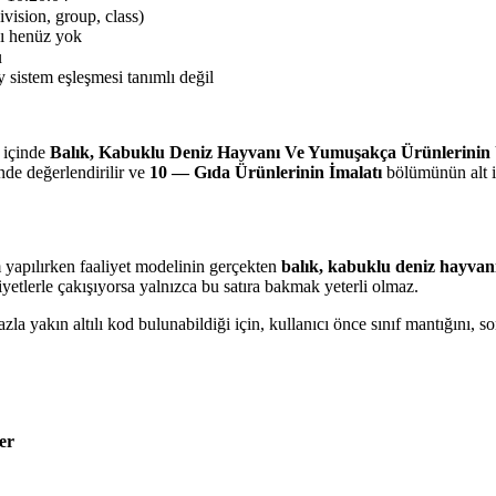
ivision, group, class)
sı henüz yok
u
 sistem eşleşmesi tanımlı değil
içinde
Balık, Kabuklu Deniz Hayvanı Ve Yumuşakça Ürünlerinin 
inde değerlendirilir ve
10 — Gıda Ürünlerinin İmalatı
bölümünün alt i
m yapılırken faaliyet modelinin gerçekten
balık, kabuklu deniz hayvan
iyetlerle çakışıyorsa yalnızca bu satıra bakmak yeterli olmaz.
a yakın altılı kod bulunabildiği için, kullanıcı önce sınıf mantığını,
er