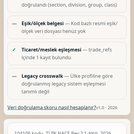
doğrulandı (section, division, group, class)
—
Eşik/ölçek belgesi
— Kod bazlı resmi eşik/
ölçek veri dosyası henüz yok
✓
Ticaret/meslek eşleşmesi
— trade_refs
içinde 1 kayıt bulundu
—
Legacy crosswalk
— Ülke profiline göre
doğrulanmış legacy sistem eşleşmesi
tanımlı değil
Veri doğrulama skoru nasıl hesaplanır?
v1.0 · 2026
104106 kodu, TÜİK
NACE Rev.2.1-Altılı, 2026