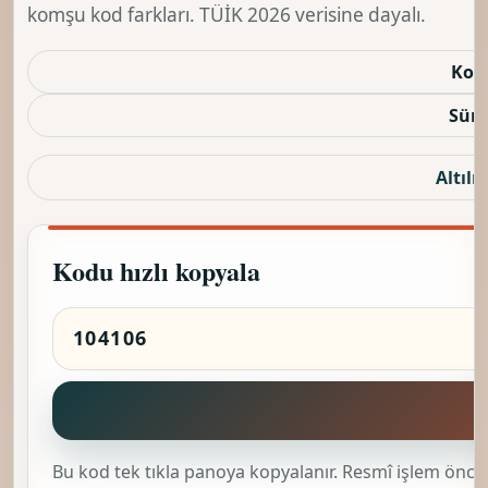
komşu kod farkları. TÜİK 2026 verisine dayalı.
Kod
Sürü
Altılı 
Kodu hızlı kopyala
K
Bu kod tek tıkla panoya kopyalanır. Resmî işlem önces