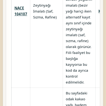
Zeytinyağı
imalatı (bezir
NACE
İmalatı (Saf,
yağı hariç) iken
Karş
104107
Sızma, Rafine)
alternatif kayıt
aynı sınıf içinde
zeytinyağı
imalatı (saf,
sızma, rafine)
olarak görünür.
Fiili faaliyet bu
başlığa
kayıyorsa bu
kod da ayrıca
kontrol
edilmelidir.
Bu sayfadaki
odak kakao
yağı, badem