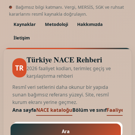
Bağımsız bilgi katmanı. Vergi, MERSİS, SGK ve ruhsat
kararlarını resmî kaynakla doğrulayın.
Kaynaklar
Metodoloji
Hakkımızda
İletişim
Türkiye NACE Rehberi
TR
2026 faaliyet kodları, terimler, geçiş ve
karşılaştırma rehberi
Resmî veri setlerini daha okunur bir yapıda
sunan bağımsız referans yüzeyi. Site, resmî
kurum ekranı yerine geçmez.
Ana sayfa
NACE kataloğu
Bölüm ve sınıf
Faaliyet kod
Ara