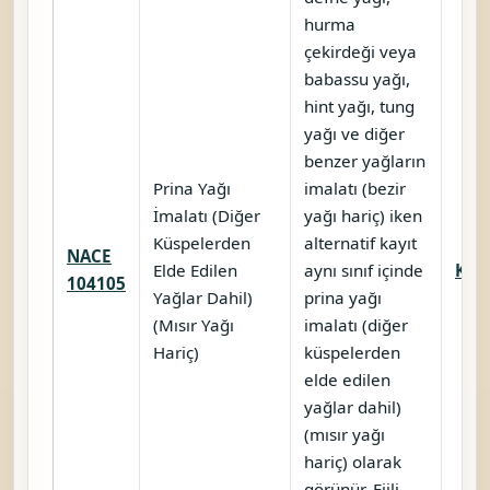
hurma
çekirdeği veya
babassu yağı,
hint yağı, tung
yağı ve diğer
benzer yağların
Prina Yağı
imalatı (bezir
İmalatı (Diğer
yağı hariç) iken
Küspelerden
alternatif kayıt
NACE
Elde Edilen
aynı sınıf içinde
Karş
104105
Yağlar Dahil)
prina yağı
(Mısır Yağı
imalatı (diğer
Hariç)
küspelerden
elde edilen
yağlar dahil)
(mısır yağı
hariç) olarak
görünür. Fiili