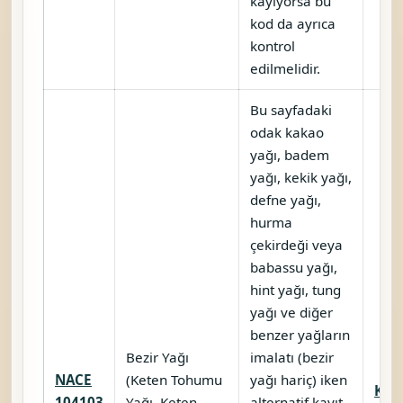
kayıyorsa bu
kod da ayrıca
kontrol
edilmelidir.
Bu sayfadaki
odak kakao
yağı, badem
yağı, kekik yağı,
defne yağı,
hurma
çekirdeği veya
babassu yağı,
hint yağı, tung
yağı ve diğer
benzer yağların
Bezir Yağı
imalatı (bezir
NACE
(Keten Tohumu
yağı hariç) iken
Karş
104103
Yağı, Keten
alternatif kayıt