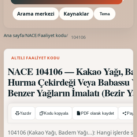
Arama merkezi
Kaynaklar
Tema
Ana sayfa
/
NACE
/
Faaliyet kodu
/
104106
ALTILI FAALIYET KODU
NACE 104106 — Kakao Yağı, Bade
Hurma Çekirdeği Veya Babassu Ya
Benzer Yağların İmalatı (Bezir Ya
Kopyalandı ✓
Yazdır
Kodu kopyala
PDF olarak kaydet
Payl
104106 (Kakao Yağı, Badem Yağı...): Hangi işlerde seç