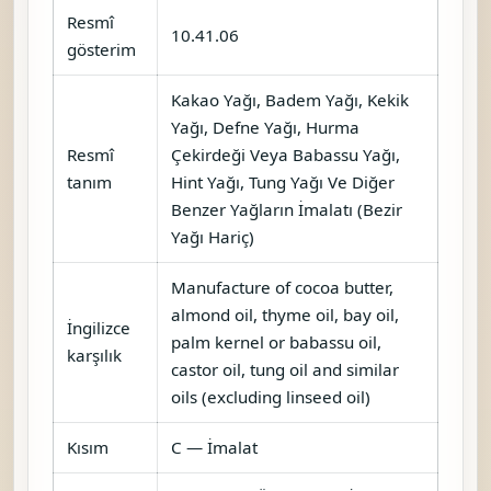
Resmî
10.41.06
gösterim
Kakao Yağı, Badem Yağı, Kekik
Yağı, Defne Yağı, Hurma
Resmî
Çekirdeği Veya Babassu Yağı,
tanım
Hint Yağı, Tung Yağı Ve Diğer
Benzer Yağların İmalatı (Bezir
Yağı Hariç)
Manufacture of cocoa butter,
almond oil, thyme oil, bay oil,
İngilizce
palm kernel or babassu oil,
karşılık
castor oil, tung oil and similar
oils (excluding linseed oil)
Kısım
C — İmalat