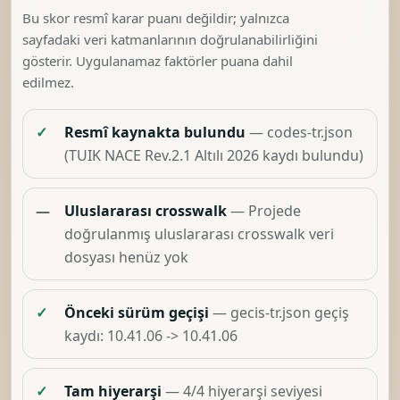
Bu skor resmî karar puanı değildir; yalnızca
sayfadaki veri katmanlarının doğrulanabilirliğini
gösterir. Uygulanamaz faktörler puana dahil
edilmez.
✓
Resmî kaynakta bulundu
— codes-tr.json
(TUIK NACE Rev.2.1 Altılı 2026 kaydı bulundu)
—
Uluslararası crosswalk
— Projede
doğrulanmış uluslararası crosswalk veri
dosyası henüz yok
✓
Önceki sürüm geçişi
— gecis-tr.json geçiş
kaydı: 10.41.06 -> 10.41.06
✓
Tam hiyerarşi
— 4/4 hiyerarşi seviyesi