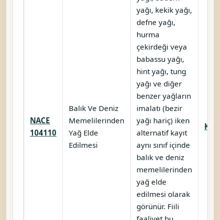
yağı, kekik yağı,
defne yağı,
hurma
çekirdeği veya
babassu yağı,
hint yağı, tung
yağı ve diğer
benzer yağların
Balık Ve Deniz
imalatı (bezir
NACE
Memelilerinden
yağı hariç) iken
Karş
104110
Yağ Elde
alternatif kayıt
Edilmesi
aynı sınıf içinde
balık ve deniz
memelilerinden
yağ elde
edilmesi olarak
görünür. Fiili
faaliyet bu