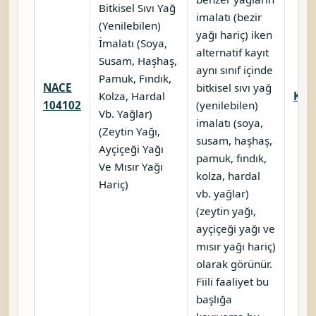
Bitkisel Sıvı Yağ
imalatı (bezir
(Yenilebilen)
yağı hariç) iken
İmalatı (Soya,
alternatif kayıt
Susam, Haşhaş,
aynı sınıf içinde
Pamuk, Fındık,
NACE
bitkisel sıvı yağ
Kolza, Hardal
Karş
104102
(yenilebilen)
Vb. Yağlar)
imalatı (soya,
(Zeytin Yağı,
susam, haşhaş,
Ayçiçeği Yağı
pamuk, fındık,
Ve Mısır Yağı
kolza, hardal
Hariç)
vb. yağlar)
(zeytin yağı,
ayçiçeği yağı ve
mısır yağı hariç)
olarak görünür.
Fiili faaliyet bu
başlığa