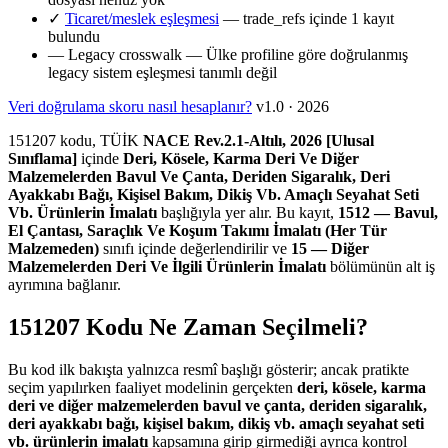
✓
Ticaret/meslek eşleşmesi
— trade_refs içinde 1 kayıt
bulundu
—
Legacy crosswalk
— Ülke profiline göre doğrulanmış
legacy sistem eşleşmesi tanımlı değil
Veri doğrulama skoru nasıl hesaplanır?
v1.0 · 2026
151207 kodu, TÜİK
NACE Rev.2.1-Altılı, 2026 [Ulusal
Sınıflama]
içinde
Deri, Kösele, Karma Deri Ve Diğer
Malzemelerden Bavul Ve Çanta, Deriden Sigaralık, Deri
Ayakkabı Bağı, Kişisel Bakım, Dikiş Vb. Amaçlı Seyahat Seti
Vb. Ürünlerin İmalatı
başlığıyla yer alır. Bu kayıt,
1512 — Bavul,
El Çantası, Saraçlık Ve Koşum Takımı İmalatı (Her Tür
Malzemeden)
sınıfı içinde değerlendirilir ve
15 — Diğer
Malzemelerden Deri Ve İlgili Ürünlerin İmalatı
bölümünün alt iş
ayrımına bağlanır.
151207 Kodu Ne Zaman Seçilmeli?
Bu kod ilk bakışta yalnızca resmî başlığı gösterir; ancak pratikte
seçim yapılırken faaliyet modelinin gerçekten
deri, kösele, karma
deri ve diğer malzemelerden bavul ve çanta, deriden sigaralık,
deri ayakkabı bağı, kişisel bakım, dikiş vb. amaçlı seyahat seti
vb. ürünlerin imalatı
kapsamına girip girmediği ayrıca kontrol