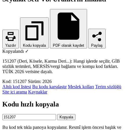
Yazdır
Kodu kopyala
PDF olarak kaydet
Paylaş
Kopyalandı ✓
151207 (Deri, Kösele, Karma Deri...): Hangi işlerde seçilir, GİB
sözlük terimleri, MERSİS/vergi bağlamı ve komşu kod farkları.
TÜİK 2026 verisine dayalı.
Kod: 151207
Sürüm: 2026
Altılı kod listesi
Bu kodu karşılaştır
Meslek kolları
Terim sözlüğü
Site içi arama
Kaynaklar
Kodu hızlı kopyala
Kopyala
Bu kod tek tıkla panoya kopyalanır. Resmî işlem öncesi başlık ve