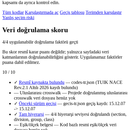
kapsamı da ayrıca kontrol edin.
Tüm kodlar
Karşılaştırmada aç
Geçiş tablosu
Terimden karşılaştır
Yanlış seçim riski
Veri doğrulama skoru
4/4 uygulanabilir doğrulama faktörü geçti
Bu skor resmî karar puanı değildir; yalnızca sayfadaki veri
katmanlarının doğrulanabilirliğini gösterir. Uygulanamaz faktörler
puana dahil edilmez.
10 / 10
✓
Resmî kaynakta bulundu
— codes-tr.json (TUIK NACE
Rev.2.1 Altılı 2026 kaydı bulundu)
—
Uluslararası crosswalk
— Projede doğrulanmış uluslararası
crosswalk veri dosyası henüz yok
✓
Önceki sürüm geçişi
— gecis-tr.json geçiş kaydı: 15.12.07
-> 15.12.07
✓
Tam hiyerarşi
— 4/4 hiyerarşi seviyesi doğrulandı (section,
division, group, class)
—
Eşik/ölçek belgesi
— Kod bazlı resmi eşik/ölçek veri
dosyası henüz yok