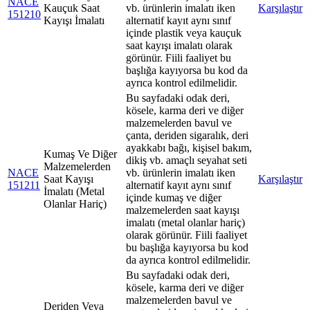
NACE
Kauçuk Saat
vb. ürünlerin imalatı iken
Karşılaştır
151210
Kayışı İmalatı
alternatif kayıt aynı sınıf
içinde plastik veya kauçuk
saat kayışı imalatı olarak
görünür. Fiili faaliyet bu
başlığa kayıyorsa bu kod da
ayrıca kontrol edilmelidir.
Bu sayfadaki odak deri,
kösele, karma deri ve diğer
malzemelerden bavul ve
çanta, deriden sigaralık, deri
ayakkabı bağı, kişisel bakım,
Kumaş Ve Diğer
dikiş vb. amaçlı seyahat seti
Malzemelerden
NACE
vb. ürünlerin imalatı iken
Saat Kayışı
Karşılaştır
151211
alternatif kayıt aynı sınıf
İmalatı (Metal
içinde kumaş ve diğer
Olanlar Hariç)
malzemelerden saat kayışı
imalatı (metal olanlar hariç)
olarak görünür. Fiili faaliyet
bu başlığa kayıyorsa bu kod
da ayrıca kontrol edilmelidir.
Bu sayfadaki odak deri,
kösele, karma deri ve diğer
malzemelerden bavul ve
Deriden Veya