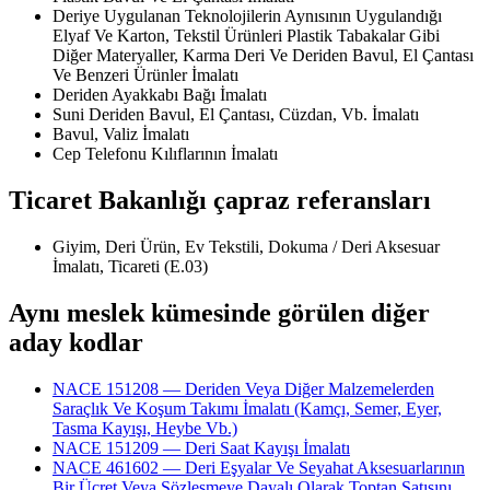
Deriye Uygulanan Teknolojilerin Aynısının Uygulandığı
Elyaf Ve Karton, Tekstil Ürünleri Plastik Tabakalar Gibi
Diğer Materyaller, Karma Deri Ve Deriden Bavul, El Çantası
Ve Benzeri Ürünler İmalatı
Deriden Ayakkabı Bağı İmalatı
Suni Deriden Bavul, El Çantası, Cüzdan, Vb. İmalatı
Bavul, Valiz İmalatı
Cep Telefonu Kılıflarının İmalatı
Ticaret Bakanlığı çapraz referansları
Giyim, Deri Ürün, Ev Tekstili, Dokuma / Deri Aksesuar
İmalatı, Ticareti (E.03)
Aynı meslek kümesinde görülen diğer
aday kodlar
NACE 151208 — Deriden Veya Diğer Malzemelerden
Saraçlık Ve Koşum Takımı İmalatı (Kamçı, Semer, Eyer,
Tasma Kayışı, Heybe Vb.)
NACE 151209 — Deri Saat Kayışı İmalatı
NACE 461602 — Deri Eşyalar Ve Seyahat Aksesuarlarının
Bir Ücret Veya Sözleşmeye Dayalı Olarak Toptan Satışını