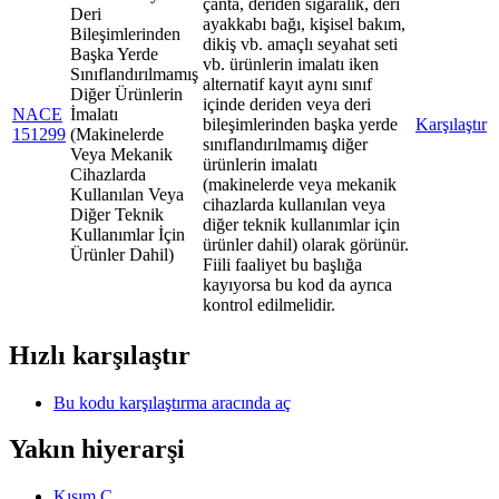
çanta, deriden sigaralık, deri
Deri
ayakkabı bağı, kişisel bakım,
Bileşimlerinden
dikiş vb. amaçlı seyahat seti
Başka Yerde
vb. ürünlerin imalatı iken
Sınıflandırılmamış
alternatif kayıt aynı sınıf
Diğer Ürünlerin
içinde deriden veya deri
NACE
İmalatı
bileşimlerinden başka yerde
Karşılaştır
151299
(Makinelerde
sınıflandırılmamış diğer
Veya Mekanik
ürünlerin imalatı
Cihazlarda
(makinelerde veya mekanik
Kullanılan Veya
cihazlarda kullanılan veya
Diğer Teknik
diğer teknik kullanımlar için
Kullanımlar İçin
ürünler dahil) olarak görünür.
Ürünler Dahil)
Fiili faaliyet bu başlığa
kayıyorsa bu kod da ayrıca
kontrol edilmelidir.
Hızlı karşılaştır
Bu kodu karşılaştırma aracında aç
Yakın hiyerarşi
Kısım C