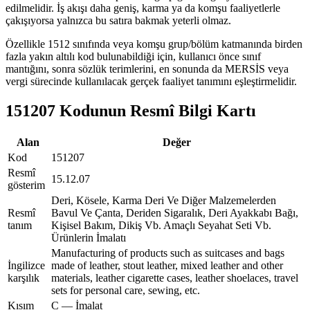
edilmelidir. İş akışı daha geniş, karma ya da komşu faaliyetlerle
çakışıyorsa yalnızca bu satıra bakmak yeterli olmaz.
Özellikle 1512 sınıfında veya komşu grup/bölüm katmanında birden
fazla yakın altılı kod bulunabildiği için, kullanıcı önce sınıf
mantığını, sonra sözlük terimlerini, en sonunda da MERSİS veya
vergi sürecinde kullanılacak gerçek faaliyet tanımını eşleştirmelidir.
151207 Kodunun Resmî Bilgi Kartı
Alan
Değer
Kod
151207
Resmî
15.12.07
gösterim
Deri, Kösele, Karma Deri Ve Diğer Malzemelerden
Resmî
Bavul Ve Çanta, Deriden Sigaralık, Deri Ayakkabı Bağı,
tanım
Kişisel Bakım, Dikiş Vb. Amaçlı Seyahat Seti Vb.
Ürünlerin İmalatı
Manufacturing of products such as suitcases and bags
İngilizce
made of leather, stout leather, mixed leather and other
karşılık
materials, leather cigarette cases, leather shoelaces, travel
sets for personal care, sewing, etc.
Kısım
C — İmalat