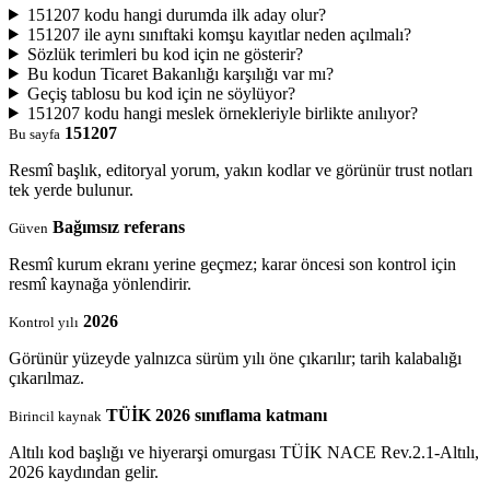
151207 kodu hangi durumda ilk aday olur?
151207 ile aynı sınıftaki komşu kayıtlar neden açılmalı?
Sözlük terimleri bu kod için ne gösterir?
Bu kodun Ticaret Bakanlığı karşılığı var mı?
Geçiş tablosu bu kod için ne söylüyor?
151207 kodu hangi meslek örnekleriyle birlikte anılıyor?
151207
Bu sayfa
Resmî başlık, editoryal yorum, yakın kodlar ve görünür trust notları
tek yerde bulunur.
Bağımsız referans
Güven
Resmî kurum ekranı yerine geçmez; karar öncesi son kontrol için
resmî kaynağa yönlendirir.
2026
Kontrol yılı
Görünür yüzeyde yalnızca sürüm yılı öne çıkarılır; tarih kalabalığı
çıkarılmaz.
TÜİK 2026 sınıflama katmanı
Birincil kaynak
Altılı kod başlığı ve hiyerarşi omurgası TÜİK NACE Rev.2.1-Altılı,
2026 kaydından gelir.