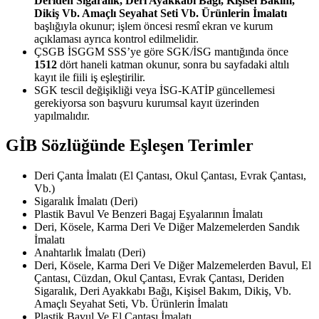
Deriden Sigaralık, Deri Ayakkabı Bağı, Kişisel Bakım,
Dikiş Vb. Amaçlı Seyahat Seti Vb. Ürünlerin İmalatı
başlığıyla okunur; işlem öncesi resmî ekran ve kurum
açıklaması ayrıca kontrol edilmelidir.
ÇSGB İSGGM SSS’ye göre SGK/İSG mantığında önce
1512
dört haneli katman okunur, sonra bu sayfadaki altılı
kayıt ile fiili iş eşleştirilir.
SGK tescil değişikliği veya İSG-KATİP güncellemesi
gerekiyorsa son başvuru kurumsal kayıt üzerinden
yapılmalıdır.
GİB Sözlüğünde Eşleşen Terimler
Deri Çanta İmalatı (El Çantası, Okul Çantası, Evrak Çantası,
Vb.)
Sigaralık İmalatı (Deri)
Plastik Bavul Ve Benzeri Bagaj Eşyalarının İmalatı
Deri, Kösele, Karma Deri Ve Diğer Malzemelerden Sandık
İmalatı
Anahtarlık İmalatı (Deri)
Deri, Kösele, Karma Deri Ve Diğer Malzemelerden Bavul, El
Çantası, Cüzdan, Okul Çantası, Evrak Çantası, Deriden
Sigaralık, Deri Ayakkabı Bağı, Kişisel Bakım, Dikiş, Vb.
Amaçlı Seyahat Seti, Vb. Ürünlerin İmalatı
Plastik Bavul Ve El Çantası İmalatı