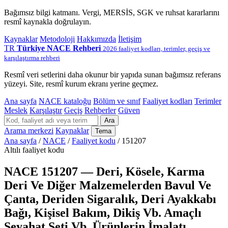
Bağımsız bilgi katmanı. Vergi, MERSİS, SGK ve ruhsat kararlarını
resmî kaynakla doğrulayın.
Kaynaklar
Metodoloji
Hakkımızda
İletişim
TR
Türkiye NACE Rehberi
2026 faaliyet kodları, terimler, geçiş ve
karşılaştırma rehberi
Resmî veri setlerini daha okunur bir yapıda sunan bağımsız referans
yüzeyi. Site, resmî kurum ekranı yerine geçmez.
Ana sayfa
NACE kataloğu
Bölüm ve sınıf
Faaliyet kodları
Terimler
Meslek
Karşılaştır
Geçiş
Rehberler
Güven
Ara
Arama merkezi
Kaynaklar
Tema
Ana sayfa
/
NACE
/
Faaliyet kodu
/
151207
Altılı faaliyet kodu
NACE 151207 — Deri, Kösele, Karma
Deri Ve Diğer Malzemelerden Bavul Ve
Çanta, Deriden Sigaralık, Deri Ayakkabı
Bağı, Kişisel Bakım, Dikiş Vb. Amaçlı
Seyahat Seti Vb. Ürünlerin İmalatı