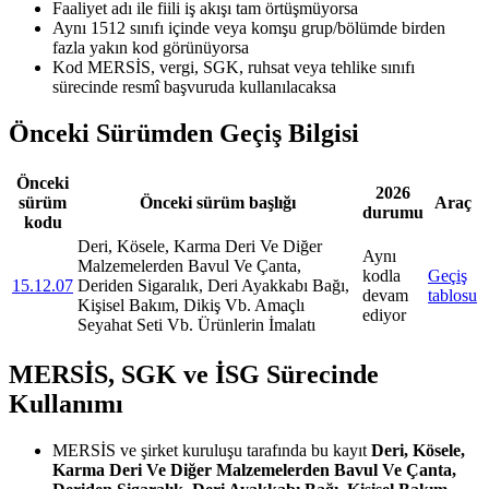
Faaliyet adı ile fiili iş akışı tam örtüşmüyorsa
Aynı 1512 sınıfı içinde veya komşu grup/bölümde birden
fazla yakın kod görünüyorsa
Kod MERSİS, vergi, SGK, ruhsat veya tehlike sınıfı
sürecinde resmî başvuruda kullanılacaksa
Önceki Sürümden Geçiş Bilgisi
Önceki
2026
sürüm
Önceki sürüm başlığı
Araç
durumu
kodu
Deri, Kösele, Karma Deri Ve Diğer
Aynı
Malzemelerden Bavul Ve Çanta,
kodla
Geçiş
15.12.07
Deriden Sigaralık, Deri Ayakkabı Bağı,
devam
tablosu
Kişisel Bakım, Dikiş Vb. Amaçlı
ediyor
Seyahat Seti Vb. Ürünlerin İmalatı
MERSİS, SGK ve İSG Sürecinde
Kullanımı
MERSİS ve şirket kuruluşu tarafında bu kayıt
Deri, Kösele,
Karma Deri Ve Diğer Malzemelerden Bavul Ve Çanta,