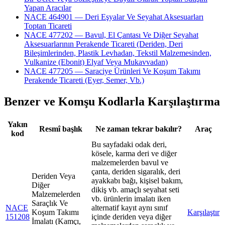
Yapan Aracılar
NACE 464901 — Deri Eşyalar Ve Seyahat Aksesuarları
Toptan Ticareti
NACE 477202 — Bavul, El Çantası Ve Diğer Seyahat
Aksesuarlarının Perakende Ticareti (Deriden, Deri
Bileşimlerinden, Plastik Levhadan, Tekstil Malzemesinden,
Vulkanize (Ebonit) Elyaf Veya Mukavvadan)
NACE 477205 — Saraciye Ürünleri Ve Koşum Takımı
Perakende Ticareti (Eyer, Semer, Vb.)
Benzer ve Komşu Kodlarla Karşılaştırma
Yakın
Resmî başlık
Ne zaman tekrar bakılır?
Araç
kod
Bu sayfadaki odak deri,
kösele, karma deri ve diğer
malzemelerden bavul ve
çanta, deriden sigaralık, deri
Deriden Veya
ayakkabı bağı, kişisel bakım,
Diğer
dikiş vb. amaçlı seyahat seti
Malzemelerden
vb. ürünlerin imalatı iken
Saraçlık Ve
NACE
alternatif kayıt aynı sınıf
Koşum Takımı
Karşılaştır
151208
içinde deriden veya diğer
İmalatı (Kamçı,