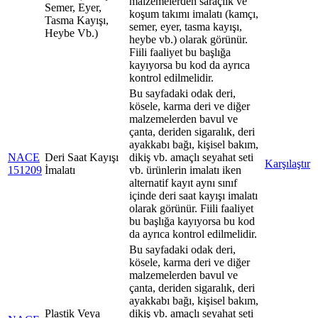
malzemelerden saraçlık ve
Semer, Eyer,
koşum takımı imalatı (kamçı,
Tasma Kayışı,
semer, eyer, tasma kayışı,
Heybe Vb.)
heybe vb.) olarak görünür.
Fiili faaliyet bu başlığa
kayıyorsa bu kod da ayrıca
kontrol edilmelidir.
Bu sayfadaki odak deri,
kösele, karma deri ve diğer
malzemelerden bavul ve
çanta, deriden sigaralık, deri
ayakkabı bağı, kişisel bakım,
NACE
Deri Saat Kayışı
dikiş vb. amaçlı seyahat seti
Karşılaştır
151209
İmalatı
vb. ürünlerin imalatı iken
alternatif kayıt aynı sınıf
içinde deri saat kayışı imalatı
olarak görünür. Fiili faaliyet
bu başlığa kayıyorsa bu kod
da ayrıca kontrol edilmelidir.
Bu sayfadaki odak deri,
kösele, karma deri ve diğer
malzemelerden bavul ve
çanta, deriden sigaralık, deri
ayakkabı bağı, kişisel bakım,
Plastik Veya
dikiş vb. amaçlı seyahat seti