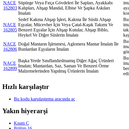
NACE
Süpürge Veya Fırça Gövdeleri İle Sapları, Ayakkabı
ima
162803
Kalıpları, Ahşap Mandal, Elbise Ve Şapka Askıları
aya
İmalatı
kon
Sedef Kakma Ahşap İşleri, Kakma İle Süslü Ahşap
Bu 
NACE
Eşyalar, Mücevher İçin Veya Çatal-Kaşık Takımı Ve
ima
162805
Benzeri Eşyalar İçin Ahşap Kutular, Ahşap Biblo,
tak
Heykel Ve Diğer Süslerin İmalatı
kay
Bu 
NACE
Doğal Mantarın İşlenmesi, Aglomera Mantar İmalatı İle
ima
162806
Bunlardan Eşyaların İmalatı
gör
Bu 
Başka Yerde Sınıflandırılmamış Diğer Ağaç Ürünleri
NACE
ima
İmalatı; Mantardan, Saz, Saman Ve Benzeri Örme
162899
ben
Malzemelerinden Yapılmış Ürünlerin İmalatı
edi
Hızlı karşılaştır
Bu kodu karşılaştırma aracında aç
Yakın hiyerarşi
Kısım C
Bölüm 16