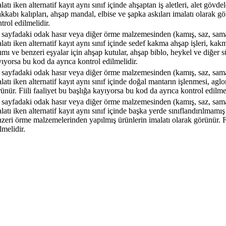
latı iken alternatif kayıt aynı sınıf içinde ahşaptan iş aletleri, alet gövdel
kkabı kalıpları, ahşap mandal, elbise ve şapka askıları imalatı olarak gö
trol edilmelidir.
sayfadaki odak hasır veya diğer örme malzemesinden (kamış, saz, saman v
latı iken alternatif kayıt aynı sınıf içinde sedef kakma ahşap işleri, ka
ımı ve benzeri eşyalar için ahşap kutular, ahşap biblo, heykel ve diğer sü
ıyorsa bu kod da ayrıca kontrol edilmelidir.
sayfadaki odak hasır veya diğer örme malzemesinden (kamış, saz, saman v
latı iken alternatif kayıt aynı sınıf içinde doğal mantarın işlenmesi, agl
ünür. Fiili faaliyet bu başlığa kayıyorsa bu kod da ayrıca kontrol edilmel
sayfadaki odak hasır veya diğer örme malzemesinden (kamış, saz, saman v
latı iken alternatif kayıt aynı sınıf içinde başka yerde sınıflandırılmam
zeri örme malzemelerinden yapılmış ürünlerin imalatı olarak görünür. Fi
lmelidir.