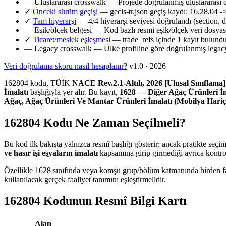
—
Uluslararası crosswalk
— Projede doğrulanmış uluslararası 
✓
Önceki sürüm geçişi
— gecis-tr.json geçiş kaydı: 16.28.04 -
✓
Tam hiyerarşi
— 4/4 hiyerarşi seviyesi doğrulandı (section, d
—
Eşik/ölçek belgesi
— Kod bazlı resmi eşik/ölçek veri dosya
✓
Ticaret/meslek eşleşmesi
— trade_refs içinde 1 kayıt bulund
—
Legacy crosswalk
— Ülke profiline göre doğrulanmış legacy
Veri doğrulama skoru nasıl hesaplanır?
v1.0 · 2026
162804 kodu, TÜİK
NACE Rev.2.1-Altılı, 2026 [Ulusal Sınıflama]
İmalatı
başlığıyla yer alır. Bu kayıt,
1628 — Diğer Ağaç Ürünleri İ
Ağaç, Ağaç Ürünleri Ve Mantar Ürünleri İmalatı (Mobilya Hariç
162804 Kodu Ne Zaman Seçilmeli?
Bu kod ilk bakışta yalnızca resmî başlığı gösterir; ancak pratikte seçi
ve hasır işi eşyaların imalatı
kapsamına girip girmediği ayrıca kontrol
Özellikle 1628 sınıfında veya komşu grup/bölüm katmanında birden fazl
kullanılacak gerçek faaliyet tanımını eşleştirmelidir.
162804 Kodunun Resmî Bilgi Kartı
Alan