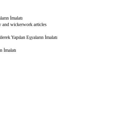
arın İmalatı
ry and wickerwork articles
erek Yapılan Eşyaların İmalatı
n İmalatı