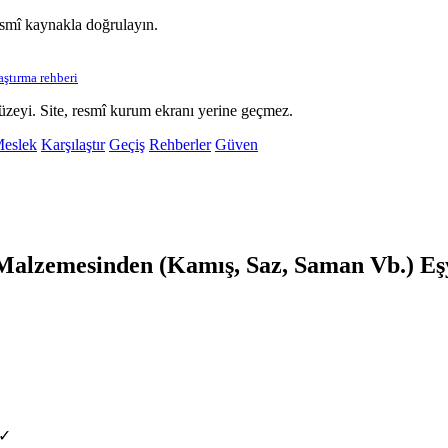
esmî kaynakla doğrulayın.
laştırma rehberi
üzeyi. Site, resmî kurum ekranı yerine geçmez.
eslek
Karşılaştır
Geçiş
Rehberler
Güven
zemesinden (Kamış, Saz, Saman Vb.) Eşyal
 ✓