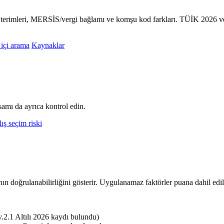
k terimleri, MERSİS/vergi bağlamı ve komşu kod farkları. TÜİK 2026 ve
 içi arama
Kaynaklar
amı da ayrıca kontrol edin.
ış seçim riski
nın doğrulanabilirliğini gösterir. Uygulanamaz faktörler puana dahil edi
.1 Altılı 2026 kaydı bulundu)