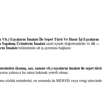
b.) Eşyaların İmalatı İle Sepet Türü Ve Hasır İşi Eşyaların
Yapılmış Ürünlerin İmalatı
sınıfı içinde değerlendirilir ve
16 —
rın İmalatı
bölümünün alt iş ayrımına bağlanır.
esinden (kamış, saz, saman vb.) eşyaların imalatı ile sepet türü
ıyorsa yalnızca bu satıra bakmak yeterli olmaz.
 sonra sözlük terimlerini, en sonunda da MERSİS veya vergi sürecinde