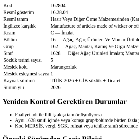
Kod
162804
Resmî gösterim
16.28.04
Resmî tanım
Hasır Veya Diğer Örme Malzemesinden (Kamış,
İngilizce karşılık
Manufacture of articles made of wicker or oth
Kısım
C — İmalat
Bölüm
16 — Ağaç, Ağaç Ürünleri Ve Mantar Ürünler
Grup
162 — Ağaç, Mantar, Kamış Ve Örgü Malze
Sınıf
1628 — Diğer Ağaç Ürünleri İmalatı; Manta
Sözlük terimi sayısı
5
Meslek kolu
Marangozluk
Meslek eşleşmesi sayısı
1
Kaynak sürümü
TÜİK 2026 + GİB sözlük + Ticaret
Sürüm yılı
2026
Yeniden Kontrol Gerektiren Durumlar
Faaliyet adı ile fiili iş akışı tam örtüşmüyorsa
Aynı 1628 sınıfı içinde veya komşu grup/bölümde birden fazla
Kod MERSİS, vergi, SGK, ruhsat veya tehlike sınıfı sürecinde 
Önceki Sürümden Geçiş Bilgisi