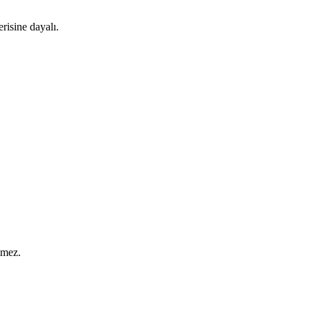
risine dayalı.
lmez.