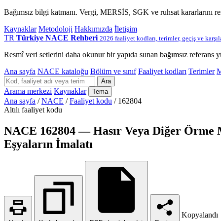
Bağımsız bilgi katmanı. Vergi, MERSİS, SGK ve ruhsat kararlarını r
Kaynaklar
Metodoloji
Hakkımızda
İletişim
TR
Türkiye NACE Rehberi
2026 faaliyet kodları, terimler, geçiş ve karşı
Resmî veri setlerini daha okunur bir yapıda sunan bağımsız referans y
Ana sayfa
NACE kataloğu
Bölüm ve sınıf
Faaliyet kodları
Terimler
M
Ara
Arama merkezi
Kaynaklar
Tema
Ana sayfa
/
NACE
/
Faaliyet kodu
/
162804
Altılı faaliyet kodu
NACE 162804 — Hasır Veya Diğer Örme Mal
Eşyaların İmalatı
Kopyalandı