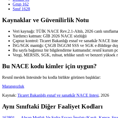
Grup 162
Sınıf 1628
Kaynaklar ve Güvenilirlik Notu
Veri kaynağı: TÜİK NACE Rev.2.1-Altılı, 2026 canlı sınıflama 
Yardımcı katman: GİB 2026 NACE sözlüğü
Çapraz kontrol: Ticaret Bakanlığı esnaf ve sanatkâr NACE liste
İSG/SGK mantığı: ÇSGB İSGGM SSS ve SGK e-Bildirge duyu
Bu sayfa bağımsız bir bilgilendirme katmanıdır; resmî kurum port
Vergi, MERSİS, SGK, ruhsat, tehlike sınıfı ve benzeri yüksek r
Bu NACE kodu kimler için uygun?
Resmî meslek listesinde bu kodla birlikte görünen başlıklar:
Marangozluk
Kaynak:
Ticaret Bakanlığı esnaf ve sanatkâr NACE listesi
, 2026
Aynı Sınıftaki Diğer Faaliyet Kodları
162801 — Ahşap Mutfak Ve Sofra Eşyası İmalatı (Kaşık, Kepçe, Spat