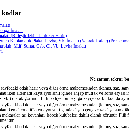
 kodlar
alatı
nga İmalatı
 (Birleştirilebilir Parkeler Hariç)
 Kaplamalık Plaka, Levha, Vb. İmalatı (Yaprak Halde) (Preslenme
rplak, Mdf, Sunta, Osb, Clt Vb. Levha İmalatı
tı
Ne zaman tekrar ba
sayfadaki odak hasır veya diğer örme malzemesinden (kamış, saz, saman v
latı iken alternatif kayıt aynı sınıf içinde ahşap mutfak ve sofra eşyası 
si vb.) olarak görünür. Fiili faaliyet bu başlığa kayıyorsa bu kod da ayrı
sayfadaki odak hasır veya diğer örme malzemesinden (kamış, saz, saman v
latı iken alternatif kayıt aynı sınıf içinde ahşap çerçeve ve ahşaptan diğe
n makaralar, arı kovanları, köpek kulübeleri dahil) olarak görünür. Fiili
lmelidir.
sayfadaki odak hasır veya diğer örme malzemesinden (kamış, saz, saman v