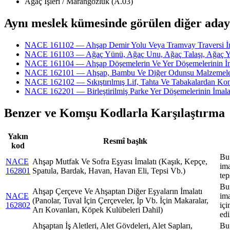
Ağaç İşleri / Marangozluk (A.03)
Aynı meslek kümesinde görülen diğer aday
NACE 161102 — Ahşap Demir Yolu Veya Tramvay Traversi İm
NACE 161103 — Ağaç Yünü, Ağaç Unu, Ağaç Talaşı, Ağaç Yo
NACE 161104 — Ahşap Döşemelerin Ve Yer Döşemelerinin İmalatı
NACE 162101 — Ahşap, Bambu Ve Diğer Odunsu Malzemelerden
NACE 162102 — Sıkıştırılmış Lif, Tahta Ve Tabakalardan Kont
NACE 162201 — Birleştirilmiş Parke Yer Döşemelerinin İmala
Benzer ve Komşu Kodlarla Karşılaştırma
Yakın
Resmî başlık
kod
Bu 
NACE
Ahşap Mutfak Ve Sofra Eşyası İmalatı (Kaşık, Kepçe,
ima
162801
Spatula, Bardak, Havan, Havan Eli, Tepsi Vb.)
tep
Bu 
Ahşap Çerçeve Ve Ahşaptan Diğer Eşyaların İmalatı
NACE
ima
(Panolar, Tuval İçin Çerçeveler, İp Vb. İçin Makaralar,
162802
içi
Arı Kovanları, Köpek Kulübeleri Dahil)
edi
Ahşaptan İş Aletleri, Alet Gövdeleri, Alet Sapları,
Bu 