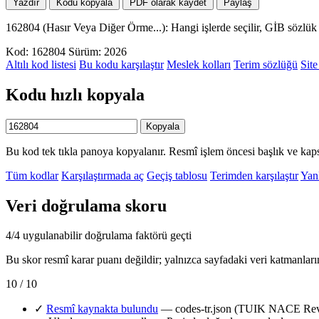
Yazdır
Kodu kopyala
PDF olarak kaydet
Paylaş
162804 (Hasır Veya Diğer Örme...): Hangi işlerde seçilir, GİB sözlü
Kod: 162804
Sürüm: 2026
Altılı kod listesi
Bu kodu karşılaştır
Meslek kolları
Terim sözlüğü
Site
Kodu hızlı kopyala
Kopyala
Bu kod tek tıkla panoya kopyalanır. Resmî işlem öncesi başlık ve kaps
Tüm kodlar
Karşılaştırmada aç
Geçiş tablosu
Terimden karşılaştır
Yanl
Veri doğrulama skoru
4/4 uygulanabilir doğrulama faktörü geçti
Bu skor resmî karar puanı değildir; yalnızca sayfadaki veri katmanları
10 / 10
✓
Resmî kaynakta bulundu
— codes-tr.json (TUIK NACE Rev.2