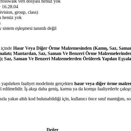
crosswalk veri dosyası henüz yok
> 16.28.04
ivision, group, class)
sı henüz yok
u
 sistem eşleşmesi tanımlı değil
içinde
Hasır Veya Diğer Örme Malzemesinden (Kamış, Saz, Saman V
malatı; Mantardan, Saz, Saman Ve Benzeri Örme Malzemelerinden 
); Saz, Saman Ve Benzeri Malzemelerden Örülerek Yapılan Eşyala
m yapılırken faaliyet modelinin gerçekten
hasır veya diğer örme malzem
 edilmelidir. İş akışı daha geniş, karma ya da komşu faaliyetlerle çakış
a yakın altılı kod bulunabildiği için, kullanıcı önce sınıf mantığını,
Değer