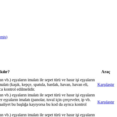
miş)
kılır?
Araç
b.) eşyaların imalatı ile sepet türü ve hasır işi eşyaların
imalatı (kaşık, kepçe, spatula, bardak, havan, havan eli,
Karşılaştır
ca kontrol edilmelidir.
b.) eşyaların imalatı ile sepet türü ve hasır işi eşyaların
r eşyaların imalatı (panolar, tuval için çerçeveler, ip vb.
Karşılaştır
 faaliyet bu başlığa kayıyorsa bu kod da ayrıca kontrol
b.) eşyaların imalatı ile sepet türü ve hasır işi eşyaların