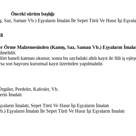
Önceki sürüm başlığı
az, Saman Vb.) Eşyaların İmalatı İle Sepet Türü Ve Hasır İşi Eşyalar
ı
r Örme Malzemesinden (Kamış, Saz, Saman Vb.) Eşyaların İmalatı 
lmelidir.
ört haneli katman okunur, sonra bu sayfadaki altılı kayıt ile fiili iş eşleşti
a son başvuru kurumsal kayıt üzerinden yapılmalıdır.
rgüler, Perdeler, Kafesler, Vb.
rin İmalatı
arın İmalatı; Sepet Türü Ve Hasır İşi Eşyaların İmalatı
Eşyaların İmalatı İle Sepet Türü Ve Hasır İşi Eşyaların İmalatı