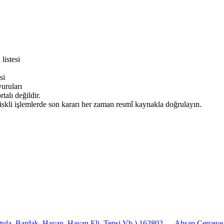
listesi
si
ruları
alı değildir.
iskli işlemlerde son kararı her zaman resmî kaynakla doğrulayın.
ula, Bardak, Havan, Havan Eli, Tepsi Vb.)
162802 — Ahşap Çerçeve Ve