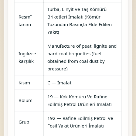
Turba, Linyit Ve Taş Kömürü
Resmî
Briketleri İmalatı (Kömür
tanım
Tozundan Basınçla Elde Edilen
Yakıt)
Manufacture of peat, lignite and
İngilizce
hard coal briquettes (fuel
karşılık
obtained from coal dust by
pressure)
Kısım
C — İmalat
19 — Kok Kömürü Ve Rafine
Bölüm
Edilmiş Petrol Ürünleri İmalatı
192 — Rafine Edilmiş Petrol Ve
Grup
Fosil Yakıt Ürünleri İmalatı