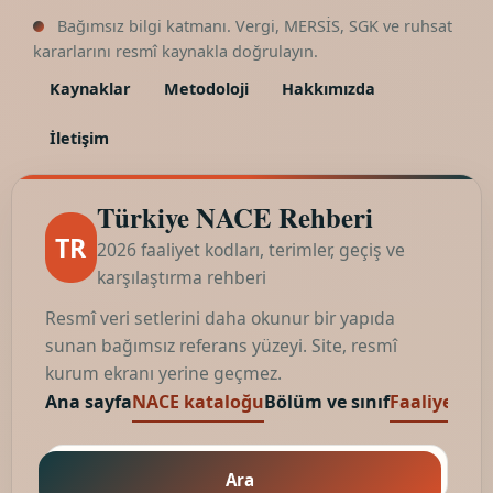
Bağımsız bilgi katmanı. Vergi, MERSİS, SGK ve ruhsat
kararlarını resmî kaynakla doğrulayın.
Kaynaklar
Metodoloji
Hakkımızda
İletişim
Türkiye NACE Rehberi
TR
2026 faaliyet kodları, terimler, geçiş ve
karşılaştırma rehberi
Resmî veri setlerini daha okunur bir yapıda
sunan bağımsız referans yüzeyi. Site, resmî
kurum ekranı yerine geçmez.
Ana sayfa
NACE kataloğu
Bölüm ve sınıf
Faaliyet kod
Ara