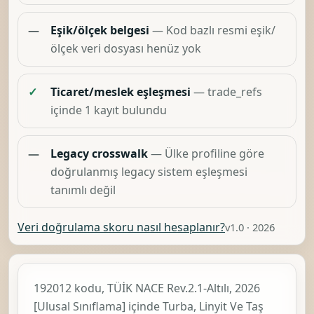
—
Eşik/ölçek belgesi
— Kod bazlı resmi eşik/
ölçek veri dosyası henüz yok
✓
Ticaret/meslek eşleşmesi
— trade_refs
içinde 1 kayıt bulundu
—
Legacy crosswalk
— Ülke profiline göre
doğrulanmış legacy sistem eşleşmesi
tanımlı değil
Veri doğrulama skoru nasıl hesaplanır?
v1.0 · 2026
192012 kodu, TÜİK
NACE Rev.2.1-Altılı, 2026
[Ulusal Sınıflama]
içinde
Turba, Linyit Ve Taş