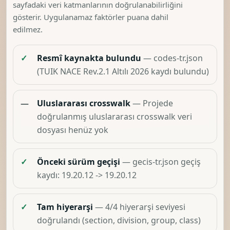
sayfadaki veri katmanlarının doğrulanabilirliğini
gösterir. Uygulanamaz faktörler puana dahil
edilmez.
✓
Resmî kaynakta bulundu
— codes-tr.json
(TUIK NACE Rev.2.1 Altılı 2026 kaydı bulundu)
—
Uluslararası crosswalk
— Projede
doğrulanmış uluslararası crosswalk veri
dosyası henüz yok
✓
Önceki sürüm geçişi
— gecis-tr.json geçiş
kaydı: 19.20.12 -> 19.20.12
✓
Tam hiyerarşi
— 4/4 hiyerarşi seviyesi
doğrulandı (section, division, group, class)