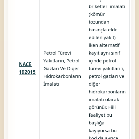
briketleri imalatı
(kömür
tozundan
basınçla elde
edilen yakıt)
iken alternatif
Petrol Türevi
kayıt aynı sınıf
Yakıtların, Petrol
içinde petrol
NACE
Gazları Ve Diğer
türevi yakıtların,
Ka
192015
Hidrokarbonların
petrol gazları ve
İmalatı
diğer
hidrokarbonların
imalatı olarak
görünür. Fiili
faaliyet bu
başlığa
kayıyorsa bu
kod da ayrıca