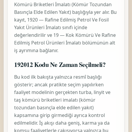
Kömürü Briketleri İmalatı (Kömür Tozundan
Basınçla Elde Edilen Yakıt)
başlığıyla yer alır. Bu
kayıt,
1920 — Rafine Edilmiş Petrol Ve Fosil
Yakıt Ürünleri İmalatı
sınıfı içinde
değerlendirilir ve
19 — Kok Kömürü Ve Rafine
Edilmiş Petrol Ürünleri İmalatı
bölümünün alt
iş ayrımına bağlanır.
192012 Kodu Ne Zaman Seçilmeli?
Bu kod ilk bakışta yalnızca resmî başlığı
gösterir; ancak pratikte seçim yapılırken
faaliyet modelinin gerçekten
turba, linyit ve
taş kömürü briketleri imalatı (kömür
tozundan basınçla elde edilen yakıt)
kapsamına girip girmediği ayrıca kontrol
edilmelidir. İş akışı daha geniş, karma ya da
komşu faaliyetlerle çakışıyorsa yalnızca bu