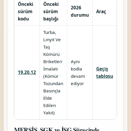
Önceki
Önceki
2026
sürüm
sürüm
Araç
durumu
kodu
başlığı
Turba,
Linyit Ve
Taş
Kömürü
Briketleri
Aynı
İmalatı
kodla
Geçiş
19.20.12
(Kömür
devam
tablosu
Tozundan
ediyor
Basınçla
Elde
Edilen
Yakıt)
MERSİS, SGK ve İSG Sürecinde