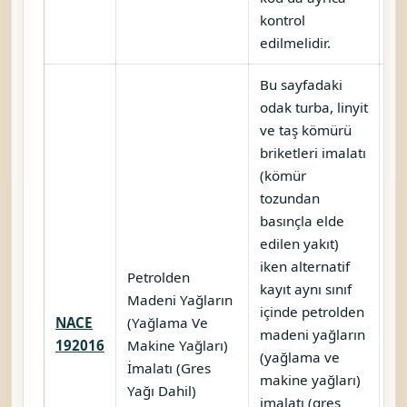
kontrol
edilmelidir.
Bu sayfadaki
odak turba, linyit
ve taş kömürü
briketleri imalatı
(kömür
tozundan
basınçla elde
edilen yakıt)
iken alternatif
Petrolden
kayıt aynı sınıf
Madeni Yağların
içinde petrolden
NACE
(Yağlama Ve
madeni yağların
Ka
192016
Makine Yağları)
(yağlama ve
İmalatı (Gres
makine yağları)
Yağı Dahil)
imalatı (gres