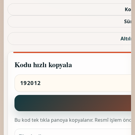
Kod
Sürü
Altılı 
Kodu hızlı kopyala
K
Bu kod tek tıkla panoya kopyalanır. Resmî işlem önces