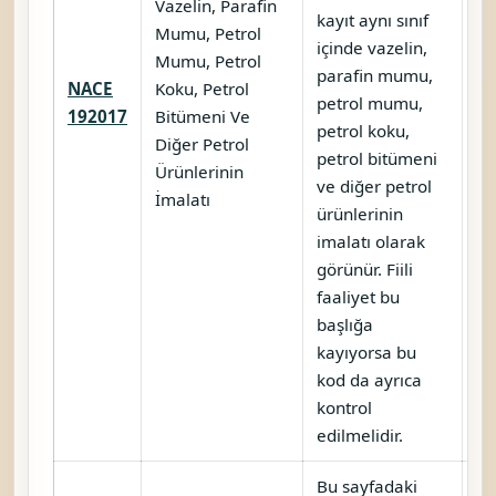
Vazelin, Parafin
kayıt aynı sınıf
Mumu, Petrol
içinde vazelin,
Mumu, Petrol
parafin mumu,
NACE
Koku, Petrol
petrol mumu,
Ka
192017
Bitümeni Ve
petrol koku,
Diğer Petrol
petrol bitümeni
Ürünlerinin
ve diğer petrol
İmalatı
ürünlerinin
imalatı olarak
görünür. Fiili
faaliyet bu
başlığa
kayıyorsa bu
kod da ayrıca
kontrol
edilmelidir.
Bu sayfadaki