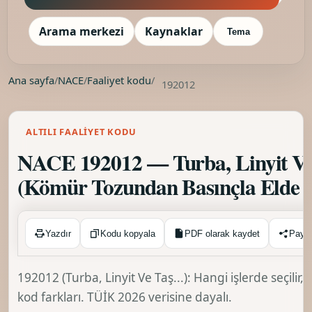
Arama merkezi
Kaynaklar
Tema
Ana sayfa
/
NACE
/
Faaliyet kodu
/
192012
ALTILI FAALIYET KODU
NACE 192012 — Turba, Linyit Ve 
(Kömür Tozundan Basınçla Elde E
Kopyalandı ✓
Yazdır
Kodu kopyala
PDF olarak kaydet
Payl
192012 (Turba, Linyit Ve Taş...): Hangi işlerde seçili
kod farkları. TÜİK 2026 verisine dayalı.