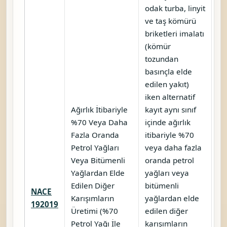
odak turba, linyit
ve taş kömürü
briketleri imalatı
(kömür
tozundan
basınçla elde
edilen yakıt)
iken alternatif
Ağırlık İtibariyle
kayıt aynı sınıf
%70 Veya Daha
içinde ağırlık
Fazla Oranda
itibariyle %70
Petrol Yağları
veya daha fazla
Veya Bitümenli
oranda petrol
Yağlardan Elde
yağları veya
Edilen Diğer
bitümenli
NACE
Karışımların
yağlardan elde
Ka
192019
Üretimi (%70
edilen diğer
Petrol Yağı İle
karışımların