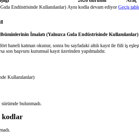
şlığı
2026 durumu
Araç
 Gıda Endüstrisinde Kullanılanlar)
Aynı kodla devam ediyor
Geçiş tabl
ı
Albüminlerinin İmalatı (Yalnızca Gıda Endüstrisinde Kullanılanlar)
ört haneli katman okunur, sonra bu sayfadaki altılı kayıt ile fiili iş eşleşti
a son başvuru kurumsal kayıt üzerinden yapılmalıdır.
nde Kullanılanlar)
ilk sürümde bulunmadı.
 kodlar
amadı.