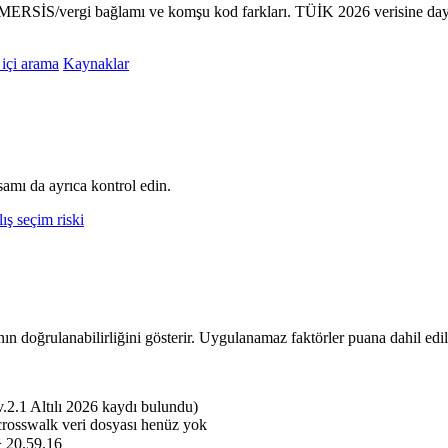
ri, MERSİS/vergi bağlamı ve komşu kod farkları. TÜİK 2026 verisine day
 içi arama
Kaynaklar
amı da ayrıca kontrol edin.
ış seçim riski
nın doğrulanabilirliğini gösterir. Uygulanamaz faktörler puana dahil edi
.1 Altılı 2026 kaydı bulundu)
crosswalk veri dosyası henüz yok
> 20.59.16