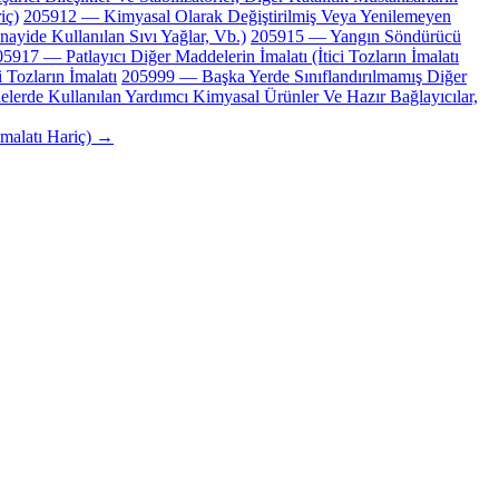
iç)
205912 — Kimyasal Olarak Değiştirilmiş Veya Yenilemeyen
nayide Kullanılan Sıvı Yağlar, Vb.)
205915 — Yangın Söndürücü
5917 — Patlayıcı Diğer Maddelerin İmalatı (İtici Tozların İmalatı
 Tozların İmalatı
205999 — Başka Yerde Sınıflandırılmamış Diğer
anelerde Kullanılan Yardımcı Kimyasal Ürünler Ve Hazır Bağlayıcılar,
İmalatı Hariç) →