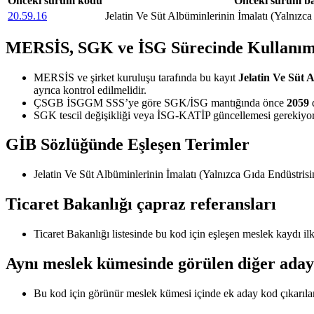
Önceki sürüm kodu
Önceki sürüm ba
20.59.16
Jelatin Ve Süt Albüminlerinin İmalatı (Yalnızca
MERSİS, SGK ve İSG Sürecinde Kullanım
MERSİS ve şirket kuruluşu tarafında bu kayıt
Jelatin Ve Süt 
ayrıca kontrol edilmelidir.
ÇSGB İSGGM SSS’ye göre SGK/İSG mantığında önce
2059
d
SGK tescil değişikliği veya İSG-KATİP güncellemesi gerekiyors
GİB Sözlüğünde Eşleşen Terimler
Jelatin Ve Süt Albüminlerinin İmalatı (Yalnızca Gıda Endüstrisi
Ticaret Bakanlığı çapraz referansları
Ticaret Bakanlığı listesinde bu kod için eşleşen meslek kaydı 
Aynı meslek kümesinde görülen diğer aday
Bu kod için görünür meslek kümesi içinde ek aday kod çıkarıl