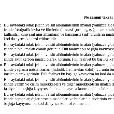
Ne zaman tekrar 
z
Bu sayfadaki odak jelatin ve süt albüminlerinin imalatı (yalnızca gıda 
içinde fotoğrafik levha ve filmlerin (hassaslaştırılmış, ışığa maruz ka
kullanılan kimyasal müstahzarların ve karışımsız (saf) ürünlerin imala
kod da ayrıca kontrol edilmelidir.
Bu sayfadaki odak jelatin ve süt albüminlerinin imalatı (yalnızca gıda 
içinde tutkal imalatı olarak görünür. Fiili faaliyet bu başlığa kayıyors
Bu sayfadaki odak jelatin ve süt albüminlerinin imalatı (yalnızca gıda 
içinde aktif karbon imalatı olarak görünür. Fiili faaliyet bu başlığa k
tu
Bu sayfadaki odak jelatin ve süt albüminlerinin imalatı (yalnızca gıda 
içinde yağlama müstahzarları (hidrolik fren sıvıları dahil), vuruntu ön
imalatı olarak görünür. Fiili faaliyet bu başlığa kayıyorsa bu kod da a
Bu sayfadaki odak jelatin ve süt albüminlerinin imalatı (yalnızca gıda 
içinde yazım ve çizim mürekkepleri ve diğer mürekkeplerin imalatı (m
faaliyet bu başlığa kayıyorsa bu kod da ayrıca kontrol edilmelidir.
Bu sayfadaki odak jelatin ve süt albüminlerinin imalatı (yalnızca gıda 
içinde peptonlar, diğer protein maddeleri ve bunların türevlerinin ve de
başlığa kayıyorsa bu kod da ayrıca kontrol edilmelidir.