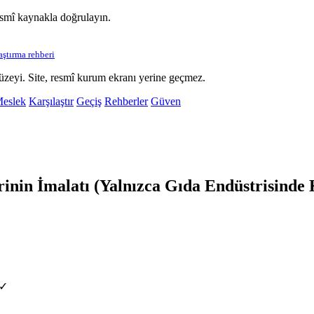
esmî kaynakla doğrulayın.
laştırma rehberi
üzeyi. Site, resmî kurum ekranı yerine geçmez.
eslek
Karşılaştır
Geçiş
Rehberler
Güven
nin İmalatı (Yalnızca Gıda Endüstrisinde 
 ✓