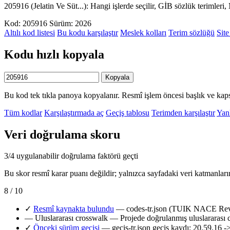
205916 (Jelatin Ve Süt...): Hangi işlerde seçilir, GİB sözlük terimle
Kod: 205916
Sürüm: 2026
Altılı kod listesi
Bu kodu karşılaştır
Meslek kolları
Terim sözlüğü
Site
Kodu hızlı kopyala
Kopyala
Bu kod tek tıkla panoya kopyalanır. Resmî işlem öncesi başlık ve kaps
Tüm kodlar
Karşılaştırmada aç
Geçiş tablosu
Terimden karşılaştır
Yanl
Veri doğrulama skoru
3/4 uygulanabilir doğrulama faktörü geçti
Bu skor resmî karar puanı değildir; yalnızca sayfadaki veri katmanları
8 / 10
✓
Resmî kaynakta bulundu
— codes-tr.json (TUIK NACE Rev.2
—
Uluslararası crosswalk
— Projede doğrulanmış uluslararası 
✓
Önceki sürüm geçişi
— gecis-tr.json geçiş kaydı: 20.59.16 -