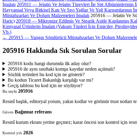
İmalatı
205911 — Jelatin Ve Jelatin Türevleri İle Süt Albüminlerinin İ
Hayvansal Veya Bitkisel Katı Ve Sıvı Yağlar Ve Yağ Karışımlarının İma
Müstahzarları Ve Dolum Malzemeleri İmalatı
205916 — Jelatin Ve Süt
Hariç)
205918 — Mikronize Edilmiş Ve Stearik Asitle Kaplanmış Kals
Kimyasal Ürünlerin İmalatı (Vakum Tüpleri İçin Emiciler, Pirolinyitl
Vb.)
← 205915 — Yangın Söndürücü Müstahzarları Ve Dolum Malzemeler
205916 Hakkında Sık Sorulan Sorular
205916 kodu hangi durumda ilk aday olur?
205916 ile aynı sınıftaki komşu kayıtlar neden açılmalı?
Sözlük terimleri bu kod için ne gösterir?
Bu kodun Ticaret Bakanlığı karşılığı var mı?
Geçiş tablosu bu kod için ne söylüyor?
205916
Bu sayfa
Resmî başlık, editoryal yorum, yakın kodlar ve görünür trust notları t
Bağımsız referans
Güven
Resmî kurum ekranı yerine geçmez; karar öncesi son kontrol için resm
2026
Kontrol yılı