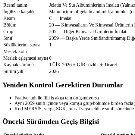
Resmî tanım
Jelatin Ve Süt Albüminlerinin İmalatı (Yalnız
İngilizce karşılık
Manufacture of gelatin and milk albumins (on
Kısım
C — İmalat
Bölüm
20 — Kimyasalların Ve Kimyasal Ürünlerin İ
Grup
205 — Diğer Kimyasal Ürünlerin İmalatı
Sınıf
2059 — Başka Yerde Sınıflandırılmamış Diğe
Sözlük terimi sayısı
1
Meslek kolu
—
Meslek eşleşmesi sayısı
0
Kaynak sürümü
TÜİK 2026 + GİB sözlük + Ticaret
Sürüm yılı
2026
Yeniden Kontrol Gerektiren Durumlar
Faaliyet adı ile fiili iş akışı tam örtüşmüyorsa
Aynı 2059 sınıfı içinde veya komşu grup/bölümde birden fazla
Kod MERSİS, vergi, SGK, ruhsat veya tehlike sınıfı sürecinde 
Önceki Sürümden Geçiş Bilgisi