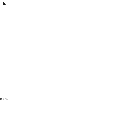
alı.
lmez.