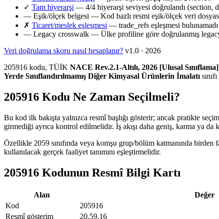
✓
Tam hiyerarşi
— 4/4 hiyerarşi seviyesi doğrulandı (section, d
—
Eşik/ölçek belgesi
— Kod bazlı resmi eşik/ölçek veri dosya
✗
Ticaret/meslek eşleşmesi
— trade_refs eşleşmesi bulunamadı
—
Legacy crosswalk
— Ülke profiline göre doğrulanmış legacy
Veri doğrulama skoru nasıl hesaplanır?
v1.0 · 2026
205916 kodu, TÜİK
NACE Rev.2.1-Altılı, 2026 [Ulusal Sınıflama]
Yerde Sınıflandırılmamış Diğer Kimyasal Ürünlerin İmalatı
sınıfı
205916 Kodu Ne Zaman Seçilmeli?
Bu kod ilk bakışta yalnızca resmî başlığı gösterir; ancak pratikte seçi
girmediği ayrıca kontrol edilmelidir. İş akışı daha geniş, karma ya da 
Özellikle 2059 sınıfında veya komşu grup/bölüm katmanında birden fazl
kullanılacak gerçek faaliyet tanımını eşleştirmelidir.
205916 Kodunun Resmî Bilgi Kartı
Alan
Değer
Kod
205916
Resmî gösterim
20.59.16