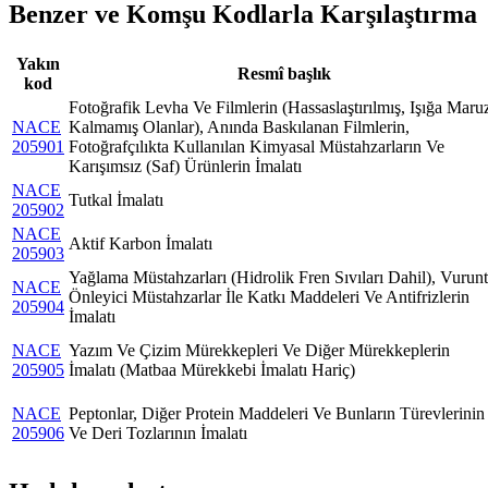
Benzer ve Komşu Kodlarla Karşılaştırma
Yakın
Resmî başlık
kod
Fotoğrafik Levha Ve Filmlerin (Hassaslaştırılmış, Işığa Maru
NACE
Kalmamış Olanlar), Anında Baskılanan Filmlerin,
205901
Fotoğrafçılıkta Kullanılan Kimyasal Müstahzarların Ve
Karışımsız (Saf) Ürünlerin İmalatı
NACE
Tutkal İmalatı
205902
NACE
Aktif Karbon İmalatı
205903
Yağlama Müstahzarları (Hidrolik Fren Sıvıları Dahil), Vurun
NACE
Önleyici Müstahzarlar İle Katkı Maddeleri Ve Antifrizlerin
205904
İmalatı
NACE
Yazım Ve Çizim Mürekkepleri Ve Diğer Mürekkeplerin
205905
İmalatı (Matbaa Mürekkebi İmalatı Hariç)
NACE
Peptonlar, Diğer Protein Maddeleri Ve Bunların Türevlerinin
205906
Ve Deri Tozlarının İmalatı