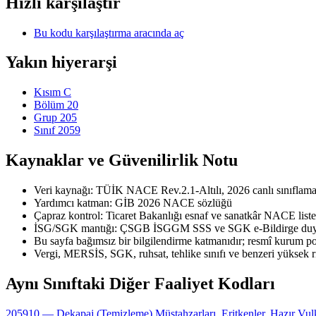
Hızlı karşılaştır
Bu kodu karşılaştırma aracında aç
Yakın hiyerarşi
Kısım C
Bölüm 20
Grup 205
Sınıf 2059
Kaynaklar ve Güvenilirlik Notu
Veri kaynağı: TÜİK NACE Rev.2.1-Altılı, 2026 canlı sınıflama 
Yardımcı katman: GİB 2026 NACE sözlüğü
Çapraz kontrol: Ticaret Bakanlığı esnaf ve sanatkâr NACE liste
İSG/SGK mantığı: ÇSGB İSGGM SSS ve SGK e-Bildirge duyu
Bu sayfa bağımsız bir bilgilendirme katmanıdır; resmî kurum port
Vergi, MERSİS, SGK, ruhsat, tehlike sınıfı ve benzeri yüksek r
Aynı Sınıftaki Diğer Faaliyet Kodları
205910 — Dekapaj (Temizleme) Müstahzarları, Eritkenler, Hazır Vulkani