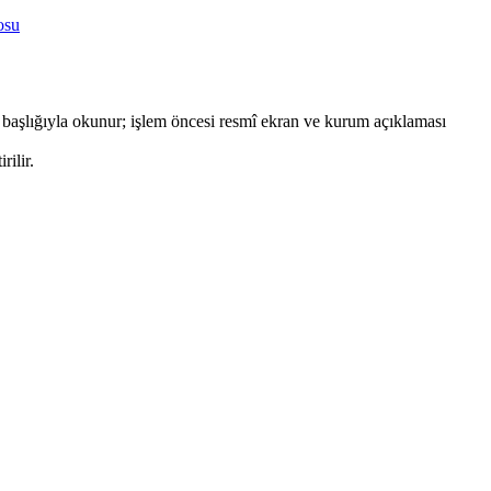
osu
başlığıyla okunur; işlem öncesi resmî ekran ve kurum açıklaması
rilir.