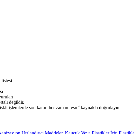
listesi
si
ruları
alı değildir.
iskli işlemlerde son kararı her zaman resmî kaynakla doğrulayın.
zasyon Hızlandırıcı Maddeler, Kauçuk Veya Plastikler İçin Plastikleştir