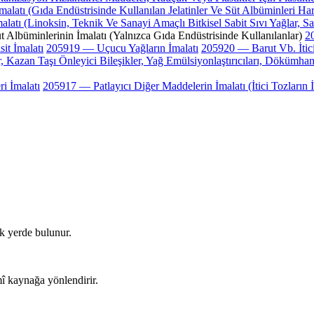
malatı (Gıda Endüstrisinde Kullanılan Jelatinler Ve Süt Albüminleri Har
latı (Linoksin, Teknik Ve Sanayi Amaçlı Bitkisel Sabit Sıvı Yağlar, Sa
 Albüminlerinin İmalatı (Yalnızca Gıda Endüstrisinde Kullanılanlar)
20
it İmalatı
205919 — Uçucu Yağların İmalatı
205920 — Barut Vb. İtici
er, Kazan Taşı Önleyici Bileşikler, Yağ Emülsiyonlaştırıcıları, Dökümh
i İmalatı
205917 — Patlayıcı Diğer Maddelerin İmalatı (İtici Tozların 
ek yerde bulunur.
î kaynağa yönlendirir.