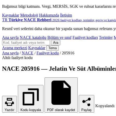
Bağımsız bilgi katmanı. Vergi, MERSİS, SGK ve ruhsat kararlarını r
Kaynaklar
Metodoloji
Hakkımızda
İletişim
TR
Türkiye NACE Rehberi
2026 faaliyet kodları, terimler, geçiş ve karşı
Resmî veri setlerini daha okunur bir yapıda sunan bağımsız referans y
Ana sayfa
NACE kataloğu
Bölüm ve sınıf
Faaliyet kodları
Terimler
M
Ara
Arama merkezi
Kaynaklar
Tema
Ana sayfa
/
NACE
/
Faaliyet kodu
/
205916
Altılı faaliyet kodu
NACE 205916 — Jelatin Ve Süt Albüminleri
Kopyalandı
Yazdır
Kodu kopyala
PDF olarak kaydet
Paylaş