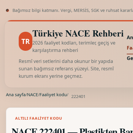
Bağımsız bilgi katmanı. Vergi, MERSİS, SGK ve ruhsat kararl
Türkiye NACE Rehberi
An
TR
2026 faaliyet kodları, terimler, geçiş ve
Fa
karşılaştırma rehberi
Ge
Resmî veri setlerini daha okunur bir yapıda
sunan bağımsız referans yüzeyi. Site, resmî
kurum ekranı yerine geçmez.
Ana sayfa
/
NACE
/
Faaliyet kodu
/
222401
ALTILI FAALIYET KODU
NACE 222401 — Plastikten Bany