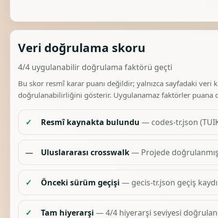
Veri doğrulama skoru
4/4 uygulanabilir doğrulama faktörü geçti
Bu skor resmî karar puanı değildir; yalnızca sayfadaki veri 
doğrulanabilirliğini gösterir. Uygulanamaz faktörler puana 
✓
Resmî kaynakta bulundu
— codes-tr.json (TUIK
—
Uluslararası crosswalk
— Projede doğrulanmış 
✓
Önceki sürüm geçişi
— gecis-tr.json geçiş kaydı
✓
Tam hiyerarşi
— 4/4 hiyerarşi seviyesi doğruland