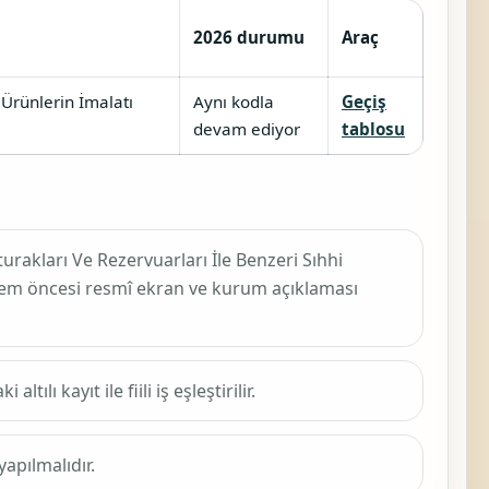
2026 durumu
Araç
 Ürünlerin İmalatı
Aynı kodla
Geçiş
devam ediyor
tablosu
turakları Ve Rezervuarları İle Benzeri Sıhhi
şlem öncesi resmî ekran ve kurum açıklaması
lı kayıt ile fiili iş eşleştirilir.
apılmalıdır.