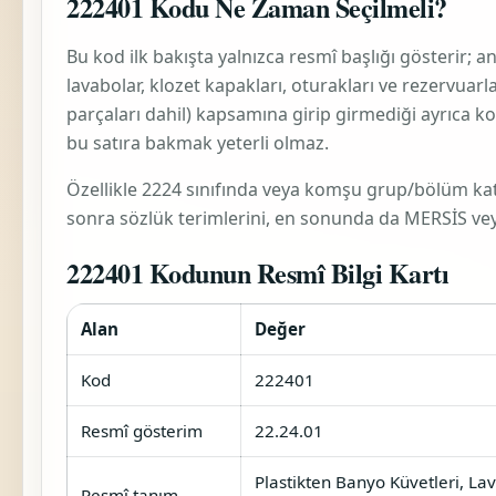
222401 Kodu Ne Zaman Seçilmeli?
Bu kod ilk bakışta yalnızca resmî başlığı gösterir; 
lavabolar, klozet kapakları, oturakları ve rezervuarlar
parçaları dahil)
kapsamına girip girmediği ayrıca kont
bu satıra bakmak yeterli olmaz.
Özellikle 2224 sınıfında veya komşu grup/bölüm katma
sonra sözlük terimlerini, en sonunda da MERSİS veya 
222401 Kodunun Resmî Bilgi Kartı
Alan
Değer
Kod
222401
Resmî gösterim
22.24.01
Plastikten Banyo Küvetleri, Lava
Resmî tanım