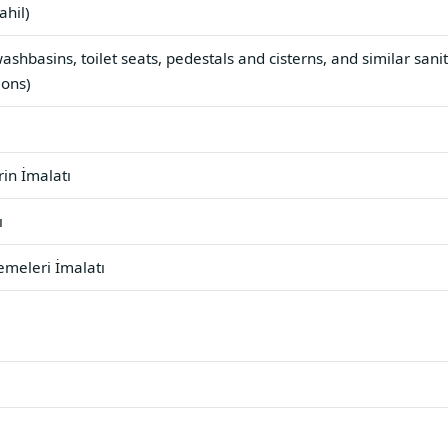
ahil)
ashbasins, toilet seats, pedestals and cisterns, and similar sani
ions)
in İmalatı
ı
emeleri İmalatı