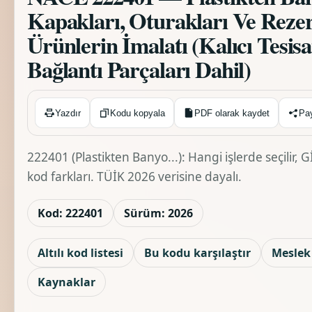
Kapakları, Oturakları Ve Rezerv
Ürünlerin İmalatı (Kalıcı Tesis
Bağlantı Parçaları Dahil)
Kopyalandı ✓
Yazdır
Kodu kopyala
PDF olarak kaydet
Pa
222401 (Plastikten Banyo...): Hangi işlerde seçilir,
kod farkları. TÜİK 2026 verisine dayalı.
Kod: 222401
Sürüm: 2026
Altılı kod listesi
Bu kodu karşılaştır
Meslek 
Kaynaklar