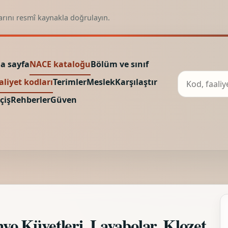
arını resmî kaynakla doğrulayın.
a sayfa
NACE kataloğu
Bölüm ve sınıf
aliyet kodları
Terimler
Meslek
Karşılaştır
çiş
Rehberler
Güven
o Küvetleri, Lavabolar, Klozet