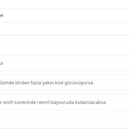
et
sa
bölümde birden fazla yakın kod görünüyorsa
e sınıfı sürecinde resmî başvuruda kullanılacaksa