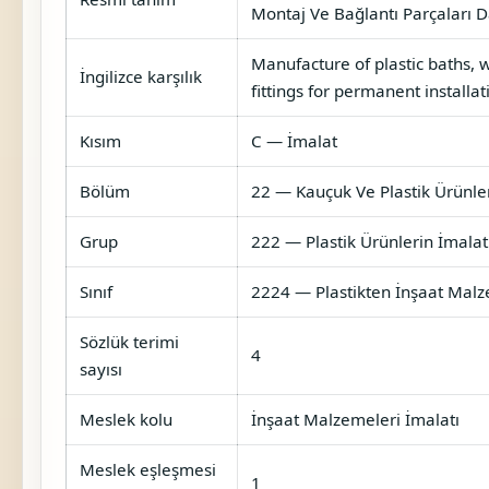
Montaj Ve Bağlantı Parçaları D
Manufacture of plastic baths, w
İngilizce karşılık
fittings for permanent installat
Kısım
C — İmalat
Bölüm
22 — Kauçuk Ve Plastik Ürünler
Grup
222 — Plastik Ürünlerin İmalat
Sınıf
2224 — Plastikten İnşaat Malz
Sözlük terimi
4
sayısı
Meslek kolu
İnşaat Malzemeleri İmalatı
Meslek eşleşmesi
1