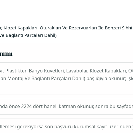
, Klozet Kapakları, Oturakları Ve Rezervuarları İle Benzeri Sıhhi
 Ve Bağlantı Parçaları Dahil)
nımı
yıt
Plastikten Banyo Küvetleri, Lavabolar, Klozet Kapakları, O
nılan Montaj Ve Bağlantı Parçaları Dahil)
başlığıyla okunur; i
ında önce
2224
dört haneli katman okunur, sonra bu sayfadaki altı
ellemesi gerekiyorsa son başvuru kurumsal kayıt üzerinden y