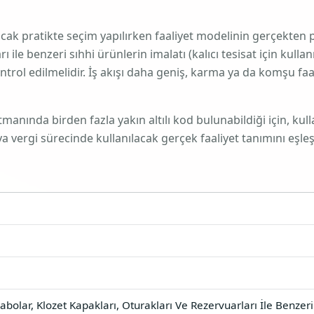
ancak pratikte seçim yapılırken faaliyet modelinin gerçekten
ı ile benzeri sıhhi ürünlerin imalatı (kalıcı tesisat için kull
rol edilmelidir. İş akışı daha geniş, karma ya da komşu faal
nında birden fazla yakın altılı kod bulunabildiği için, kulla
vergi sürecinde kullanılacak gerçek faaliyet tanımını eşleşt
bolar, Klozet Kapakları, Oturakları Ve Rezervuarları İle Benzeri S