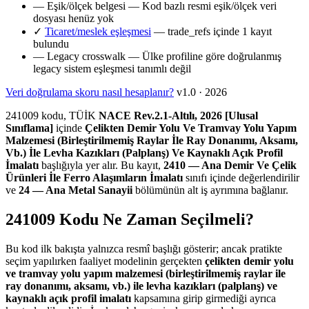
—
Eşik/ölçek belgesi
— Kod bazlı resmi eşik/ölçek veri
dosyası henüz yok
✓
Ticaret/meslek eşleşmesi
— trade_refs içinde 1 kayıt
bulundu
—
Legacy crosswalk
— Ülke profiline göre doğrulanmış
legacy sistem eşleşmesi tanımlı değil
Veri doğrulama skoru nasıl hesaplanır?
v1.0 · 2026
241009 kodu, TÜİK
NACE Rev.2.1-Altılı, 2026 [Ulusal
Sınıflama]
içinde
Çelikten Demir Yolu Ve Tramvay Yolu Yapım
Malzemesi (Birleştirilmemiş Raylar İle Ray Donanımı, Aksamı,
Vb.) İle Levha Kazıkları (Palplanş) Ve Kaynaklı Açık Profil
İmalatı
başlığıyla yer alır. Bu kayıt,
2410 — Ana Demir Ve Çelik
Ürünleri İle Ferro Alaşımların İmalatı
sınıfı içinde değerlendirilir
ve
24 — Ana Metal Sanayii
bölümünün alt iş ayrımına bağlanır.
241009 Kodu Ne Zaman Seçilmeli?
Bu kod ilk bakışta yalnızca resmî başlığı gösterir; ancak pratikte
seçim yapılırken faaliyet modelinin gerçekten
çelikten demir yolu
ve tramvay yolu yapım malzemesi (birleştirilmemiş raylar ile
ray donanımı, aksamı, vb.) ile levha kazıkları (palplanş) ve
kaynaklı açık profil imalatı
kapsamına girip girmediği ayrıca