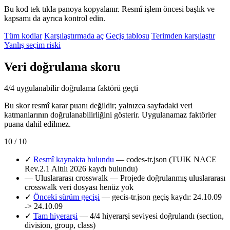
Bu kod tek tıkla panoya kopyalanır. Resmî işlem öncesi başlık ve
kapsamı da ayrıca kontrol edin.
Tüm kodlar
Karşılaştırmada aç
Geçiş tablosu
Terimden karşılaştır
Yanlış seçim riski
Veri doğrulama skoru
4/4 uygulanabilir doğrulama faktörü geçti
Bu skor resmî karar puanı değildir; yalnızca sayfadaki veri
katmanlarının doğrulanabilirliğini gösterir. Uygulanamaz faktörler
puana dahil edilmez.
10 / 10
✓
Resmî kaynakta bulundu
— codes-tr.json (TUIK NACE
Rev.2.1 Altılı 2026 kaydı bulundu)
—
Uluslararası crosswalk
— Projede doğrulanmış uluslararası
crosswalk veri dosyası henüz yok
✓
Önceki sürüm geçişi
— gecis-tr.json geçiş kaydı: 24.10.09
-> 24.10.09
✓
Tam hiyerarşi
— 4/4 hiyerarşi seviyesi doğrulandı (section,
division, group, class)