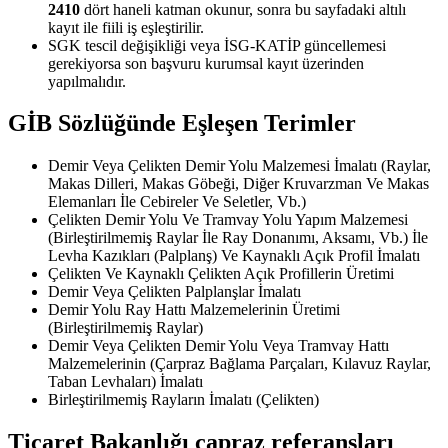
2410
dört haneli katman okunur, sonra bu sayfadaki altılı
kayıt ile fiili iş eşleştirilir.
SGK tescil değişikliği veya İSG-KATİP güncellemesi
gerekiyorsa son başvuru kurumsal kayıt üzerinden
yapılmalıdır.
GİB Sözlüğünde Eşleşen Terimler
Demir Veya Çelikten Demir Yolu Malzemesi İmalatı (Raylar,
Makas Dilleri, Makas Göbeği, Diğer Kruvarzman Ve Makas
Elemanları İle Cebireler Ve Seletler, Vb.)
Çelikten Demir Yolu Ve Tramvay Yolu Yapım Malzemesi
(Birleştirilmemiş Raylar İle Ray Donanımı, Aksamı, Vb.) İle
Levha Kazıkları (Palplanş) Ve Kaynaklı Açık Profil İmalatı
Çelikten Ve Kaynaklı Çelikten Açık Profillerin Üretimi
Demir Veya Çelikten Palplanşlar İmalatı
Demir Yolu Ray Hattı Malzemelerinin Üretimi
(Birleştirilmemiş Raylar)
Demir Veya Çelikten Demir Yolu Veya Tramvay Hattı
Malzemelerinin (Çarpraz Bağlama Parçaları, Kılavuz Raylar,
Taban Levhaları) İmalatı
Birleştirilmemiş Rayların İmalatı (Çelikten)
Ticaret Bakanlığı çapraz referansları