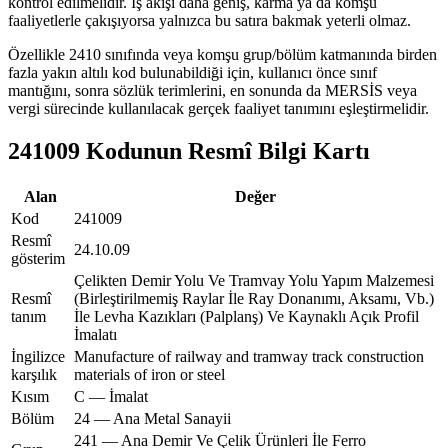
kontrol edilmelidir. İş akışı daha geniş, karma ya da komşu
faaliyetlerle çakışıyorsa yalnızca bu satıra bakmak yeterli olmaz.
Özellikle 2410 sınıfında veya komşu grup/bölüm katmanında birden
fazla yakın altılı kod bulunabildiği için, kullanıcı önce sınıf
mantığını, sonra sözlük terimlerini, en sonunda da MERSİS veya
vergi sürecinde kullanılacak gerçek faaliyet tanımını eşleştirmelidir.
241009 Kodunun Resmî Bilgi Kartı
Alan
Değer
Kod
241009
Resmî
24.10.09
gösterim
Çelikten Demir Yolu Ve Tramvay Yolu Yapım Malzemesi
Resmî
(Birleştirilmemiş Raylar İle Ray Donanımı, Aksamı, Vb.)
tanım
İle Levha Kazıkları (Palplanş) Ve Kaynaklı Açık Profil
İmalatı
İngilizce
Manufacture of railway and tramway track construction
karşılık
materials of iron or steel
Kısım
C — İmalat
Bölüm
24 — Ana Metal Sanayii
241 — Ana Demir Ve Çelik Ürünleri İle Ferro