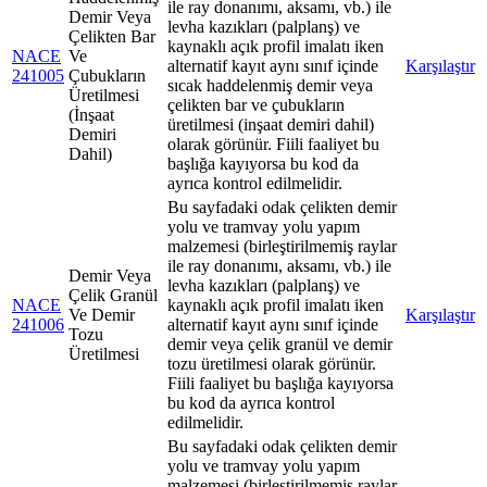
ile ray donanımı, aksamı, vb.) ile
Demir Veya
levha kazıkları (palplanş) ve
Çelikten Bar
kaynaklı açık profil imalatı iken
NACE
Ve
alternatif kayıt aynı sınıf içinde
Karşılaştır
241005
Çubukların
sıcak haddelenmiş demir veya
Üretilmesi
çelikten bar ve çubukların
(İnşaat
üretilmesi (inşaat demiri dahil)
Demiri
olarak görünür. Fiili faaliyet bu
Dahil)
başlığa kayıyorsa bu kod da
ayrıca kontrol edilmelidir.
Bu sayfadaki odak çelikten demir
yolu ve tramvay yolu yapım
malzemesi (birleştirilmemiş raylar
ile ray donanımı, aksamı, vb.) ile
Demir Veya
levha kazıkları (palplanş) ve
Çelik Granül
NACE
kaynaklı açık profil imalatı iken
Ve Demir
Karşılaştır
241006
alternatif kayıt aynı sınıf içinde
Tozu
demir veya çelik granül ve demir
Üretilmesi
tozu üretilmesi olarak görünür.
Fiili faaliyet bu başlığa kayıyorsa
bu kod da ayrıca kontrol
edilmelidir.
Bu sayfadaki odak çelikten demir
yolu ve tramvay yolu yapım
malzemesi (birleştirilmemiş raylar