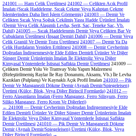
241001 — Ham Çelik Üretilmesi
241002 — Çelikten Açık Profil
İmalatı (Sıcak Haddeleme, Sıcak Çekme Veya Kalıptan Çekme
İşlemlerinden Daha İleri İşlem Görmemiş)
241003 — Demir Ve
Çelikten Sıcak Veya Soğuk Çekilmiş Yassı Hadde Ürünleri İmalatı
(Demir Veya Çelik Alaşımlı Levha, Şerit, Sac, Teneke Sac, Vb.
Dahil)
241005 — Sıcak Haddelenmiş Demir Veya Çelikten Bar Ve
Çubukların Üretilmesi (İnşaat Demiri Dahil)
241006 — Demir Veya
Çelik Granül Ve Demir Tozu Üretilmesi
241007 — Demir Ya Da
Çelik Hurdaların Yeniden Eritilmesi
241008 — Demir Cevherinin
Doğrudan İndirgenmesiyle Elde Edilen Demirli Ürünler Ve Diğer
Sünger Demir Ürünlerinin İmalatı İle Elektroliz Veya Diğer
Kimyasal Yöntemlerle İstisnai Saflıkta Demir Üretilmesi
241009 —
Çelikten Demir Yolu Ve Tramvay Yolu Yapım Malzemesi
(Birleştirilmemiş Raylar İle Ray Donanımı, Aksamı, Vb.) İle Levha
Kazıkları (Palplanş) Ve Kaynaklı Açık Profil İmalatı
241010 — Pik
Demir Ve Manganezli Dökme Demir (Aynalı Demir/Spiegeleisen)
Üretimi (Külçe, Blok, Veya Diğer Birincil Formlarda)
241012 —
Ferro Alaşımların İmalatı (Ferro Manganez, Ferro Silisyum, Ferro
Siliko Manganez, Ferro Krom Ve Diğerleri)
← 241008 — Demir Cevherinin Doğrudan İndirgenmesiyle Elde
Edilen Demirli Ürünler Ve Diğer Sünger Demir Ürünlerinin İmalatı
İle Elektroliz Veya Diğer Kimyasal Yöntemlerle İstisnai Saflıkta
Demir Üretilmesi
241010 — Pik Demir Ve Manganezli Dökme
Demir (Aynalı Demir/Spiegeleisen) Üretimi (Külçe, Blok, Veya
Diğer Birincil Formlarda) →