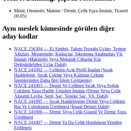
Metal, Otomotiv, Makine / Demir, Çelik Eşya İmalatı, Ticareti
(H.05)
Aynı meslek kümesinde görülen diğer
aday kodlar
NACE 256304 — El Aletleri, Takım Tezgahı Uçları, Testere
Ağızları, Mengeneler, Kıskaçlar, Sıkıştırma Anahtarları Vb.
İmalatı (Makineler Veya Mekanik Cihazlar İçin
Değiştirilebilen Uçlar Dahil)
NACE 241002 — Çelikten Açık Profil İmalatı (Sıcak
Haddeleme, Sıcak Çekme Veya Kalıptan Çekme
İşlemlerinden Daha İleri İşlem Görmemiş)
NACE 241003 — Demir Ve Çelikten Sıcak Veya Soğuk
Çekilmiş Yassı Hadde Ürünleri İmalatı (Demir Veya Çelik
Alaşımlı Levha, Şerit, Sac, Teneke Sac, Vb. Dahil)
NACE 241005 — Sıcak Haddelenmiş Demir Veya Çelikten
Bar Ve Çubukların Üretilmesi (İnşaat Demiri Dahil)
NACE 241006 — Demir Veya Çelik Granül Ve Demir Tozu
Üretilmesi
NACE 241007 — Demir Ya Da Çelik Hurdaların Yeniden
Eritilmesi