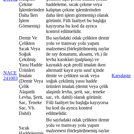
Çekme
haddeleme, sıcak çekme veya
İşlemlerinden
kalıptan çekme işlemlerinden
Daha İleri
daha ileri işlem görmemiş) olarak
İşlem
görünür. Fiili faaliyet bu başlığa
Görmemiş)
kayıyorsa bu kod da ayrıca
kontrol edilmelidir.
Demir Ve
Bu sayfadaki odak çelikten demir
Çelikten
yolu ve tramvay yolu yapım
Sıcak Veya
malzemesi (birleştirilmemiş raylar
Soğuk
ile ray donanımı, aksamı, vb.) ile
Çekilmiş
levha kazıkları (palplanş) ve
Yassı Hadde
kaynaklı açık profil imalatı iken
Ürünleri
alternatif kayıt aynı sınıf içinde
NACE
İmalatı
demir ve çelikten sıcak veya
Karşılaştır
241003
(Demir Veya
soğuk çekilmiş yassı hadde
Çelik
ürünleri imalatı (demir veya çelik
Alaşımlı
alaşımlı levha, şerit, sac, teneke
Levha, Şerit,
sac, vb. dahil) olarak görünür.
Sac, Teneke
Fiili faaliyet bu başlığa kayıyorsa
Sac, Vb.
bu kod da ayrıca kontrol
Dahil)
edilmelidir.
Bu sayfadaki odak çelikten demir
yolu ve tramvay yolu yapım
Sıcak
malzemesi (birleştirilmemiş raylar
Haddelenmiş