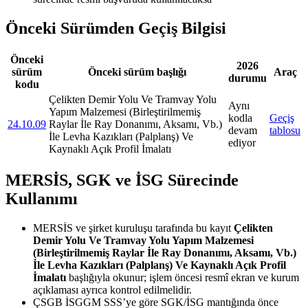
Önceki Sürümden Geçiş Bilgisi
Önceki
2026
sürüm
Önceki sürüm başlığı
Araç
durumu
kodu
Çelikten Demir Yolu Ve Tramvay Yolu
Aynı
Yapım Malzemesi (Birleştirilmemiş
kodla
Geçiş
24.10.09
Raylar İle Ray Donanımı, Aksamı, Vb.)
devam
tablosu
İle Levha Kazıkları (Palplanş) Ve
ediyor
Kaynaklı Açık Profil İmalatı
MERSİS, SGK ve İSG Sürecinde
Kullanımı
MERSİS ve şirket kuruluşu tarafında bu kayıt
Çelikten
Demir Yolu Ve Tramvay Yolu Yapım Malzemesi
(Birleştirilmemiş Raylar İle Ray Donanımı, Aksamı, Vb.)
İle Levha Kazıkları (Palplanş) Ve Kaynaklı Açık Profil
İmalatı
başlığıyla okunur; işlem öncesi resmî ekran ve kurum
açıklaması ayrıca kontrol edilmelidir.
ÇSGB İSGGM SSS’ye göre SGK/İSG mantığında önce