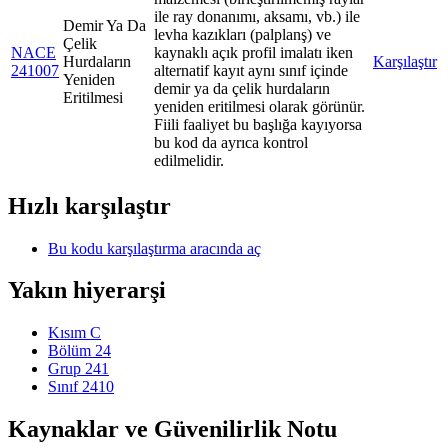
ile ray donanımı, aksamı, vb.) ile
Demir Ya Da
levha kazıkları (palplanş) ve
Çelik
NACE
kaynaklı açık profil imalatı iken
Hurdaların
Karşılaştır
241007
alternatif kayıt aynı sınıf içinde
Yeniden
demir ya da çelik hurdaların
Eritilmesi
yeniden eritilmesi olarak görünür.
Fiili faaliyet bu başlığa kayıyorsa
bu kod da ayrıca kontrol
edilmelidir.
Hızlı karşılaştır
Bu kodu karşılaştırma aracında aç
Yakın hiyerarşi
Kısım C
Bölüm 24
Grup 241
Sınıf 2410
Kaynaklar ve Güvenilirlik Notu