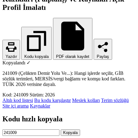
Profil İmalatı
Yazdır
Kodu kopyala
PDF olarak kaydet
Paylaş
Kopyalandı ✓
241009 (Çelikten Demir Yolu Ve...): Hangi işlerde seçilir, GİB
sözlük terimleri, MERSİS/vergi bağlamı ve komşu kod farkları.
TÜİK 2026 verisine dayalı.
Kod: 241009
Sürüm: 2026
Altılı kod listesi
Bu kodu karşılaştır
Meslek kolları
Terim sözlüğü
Site içi arama
Kaynaklar
Kodu hızlı kopyala
Kopyala