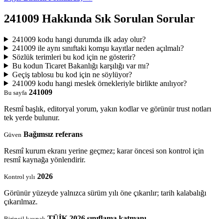
241009 Hakkında Sık Sorulan Sorular
241009 kodu hangi durumda ilk aday olur?
241009 ile aynı sınıftaki komşu kayıtlar neden açılmalı?
Sözlük terimleri bu kod için ne gösterir?
Bu kodun Ticaret Bakanlığı karşılığı var mı?
Geçiş tablosu bu kod için ne söylüyor?
241009 kodu hangi meslek örnekleriyle birlikte anılıyor?
241009
Bu sayfa
Resmî başlık, editoryal yorum, yakın kodlar ve görünür trust notları
tek yerde bulunur.
Bağımsız referans
Güven
Resmî kurum ekranı yerine geçmez; karar öncesi son kontrol için
resmî kaynağa yönlendirir.
2026
Kontrol yılı
Görünür yüzeyde yalnızca sürüm yılı öne çıkarılır; tarih kalabalığı
çıkarılmaz.
TÜİK 2026 sınıflama katmanı
Birincil kaynak