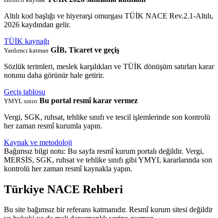
Altılı kod başlığı ve hiyerarşi omurgası TÜİK NACE Rev.2.1-Altılı,
2026 kaydından gelir.
TÜİK kaynağı
GİB, Ticaret ve geçiş
Yardımcı katman
Sözlük terimleri, meslek karşılıkları ve TÜİK dönüşüm satırları karar
notunu daha görünür hale getirir.
Geçiş tablosu
Bu portal resmî karar vermez
YMYL sınırı
Vergi, SGK, ruhsat, tehlike sınıfı ve tescil işlemlerinde son kontrolü
her zaman resmî kurumla yapın.
Kaynak ve metodoloji
Bağımsız bilgi notu: Bu sayfa resmî kurum portalı değildir. Vergi,
MERSİS, SGK, ruhsat ve tehlike sınıfı gibi YMYL kararlarında son
kontrolü her zaman resmî kaynakla yapın.
Türkiye NACE Rehberi
Bu site bağımsız bir referans katmanıdır. Resmî kurum sitesi değildir