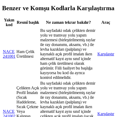
Benzer ve Komşu Kodlarla Karşılaştırma
Yakın
Resmî başlık
Ne zaman tekrar bakılır?
Araç
kod
Bu sayfadaki odak çelikten demir
yolu ve tramvay yolu yapım
malzemesi (birleştirilmemiş raylar
ile ray donanımı, aksamı, vb.) ile
levha kazıkları (palplanş) ve
NACE
Ham Çelik
kaynaklı açık profil imalatı iken
Karşılaştır
241001
Üretilmesi
alternatif kayıt aynı sınıf içinde
ham çelik üretilmesi olarak
görünür. Fiili faaliyet bu başlığa
kayıyorsa bu kod da ayrıca
kontrol edilmelidir.
Bu sayfadaki odak çelikten demir
Çelikten Açık
yolu ve tramvay yolu yapım
Profil İmalatı
malzemesi (birleştirilmemiş raylar
(Sıcak
ile ray donanımı, aksamı, vb.) ile
Haddeleme,
levha kazıkları (palplanş) ve
Sıcak Çekme
kaynaklı açık profil imalatı iken
NACE
Veya
alternatif kayıt aynı sınıf içinde
Karşılaştır
241002
Kalıptan
çelikten açık profil imalatı (sıcak