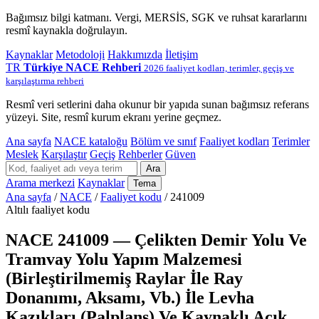
Bağımsız bilgi katmanı. Vergi, MERSİS, SGK ve ruhsat kararlarını
resmî kaynakla doğrulayın.
Kaynaklar
Metodoloji
Hakkımızda
İletişim
TR
Türkiye NACE Rehberi
2026 faaliyet kodları, terimler, geçiş ve
karşılaştırma rehberi
Resmî veri setlerini daha okunur bir yapıda sunan bağımsız referans
yüzeyi. Site, resmî kurum ekranı yerine geçmez.
Ana sayfa
NACE kataloğu
Bölüm ve sınıf
Faaliyet kodları
Terimler
Meslek
Karşılaştır
Geçiş
Rehberler
Güven
Ara
Arama merkezi
Kaynaklar
Tema
Ana sayfa
/
NACE
/
Faaliyet kodu
/
241009
Altılı faaliyet kodu
NACE 241009 — Çelikten Demir Yolu Ve
Tramvay Yolu Yapım Malzemesi
(Birleştirilmemiş Raylar İle Ray
Donanımı, Aksamı, Vb.) İle Levha
Kazıkları (Palplanş) Ve Kaynaklı Açık