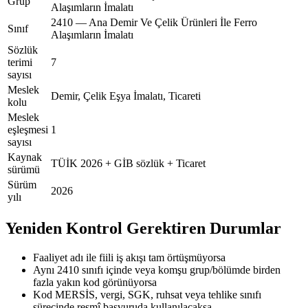
Grup
Alaşımların İmalatı
2410 — Ana Demir Ve Çelik Ürünleri İle Ferro
Sınıf
Alaşımların İmalatı
Sözlük
terimi
7
sayısı
Meslek
Demir, Çelik Eşya İmalatı, Ticareti
kolu
Meslek
eşleşmesi
1
sayısı
Kaynak
TÜİK 2026 + GİB sözlük + Ticaret
sürümü
Sürüm
2026
yılı
Yeniden Kontrol Gerektiren Durumlar
Faaliyet adı ile fiili iş akışı tam örtüşmüyorsa
Aynı 2410 sınıfı içinde veya komşu grup/bölümde birden
fazla yakın kod görünüyorsa
Kod MERSİS, vergi, SGK, ruhsat veya tehlike sınıfı
sürecinde resmî başvuruda kullanılacaksa