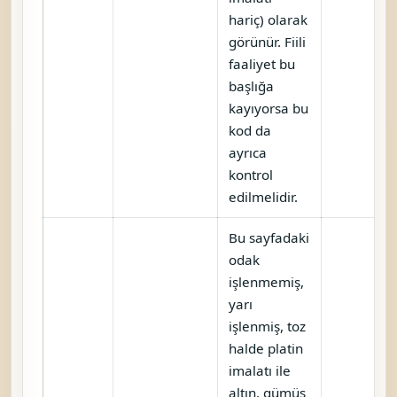
hariç) olarak
görünür. Fiili
faaliyet bu
başlığa
kayıyorsa bu
kod da
ayrıca
kontrol
edilmelidir.
Bu sayfadaki
odak
işlenmemiş,
yarı
işlenmiş, toz
halde platin
imalatı ile
altın, gümüş