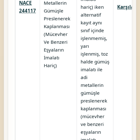
NACE
Metallerin
hariç) iken
Karşılaştı
244117
Gümüşle
alternatif
Preslenerek
kayıt aynı
Kaplanması
sınıf içinde
(Mücevher
işlenmemiş,
Ve Benzeri
yarı
Eşyaların
işlenmiş, toz
İmalatı
halde gümüş
Hariç)
imalatı ile
adi
metallerin
gümüşle
preslenerek
kaplanması
(mücevher
ve benzeri
eşyaların
imalatı