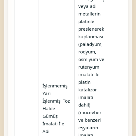
veya adi
metallerin
platinle
preslenerek
kaplanması
(paladyum,
rodyum,
osmiyum ve
rutenyum
imalatı ile
platin
İşlenmemiş,
katalizör
Yarı
imalatı
İşlenmiş, Toz
dahil)
Halde
(mücevher
Gümüş
ve benzeri
İmalatı İle
eşyaların
Adi
imalatı