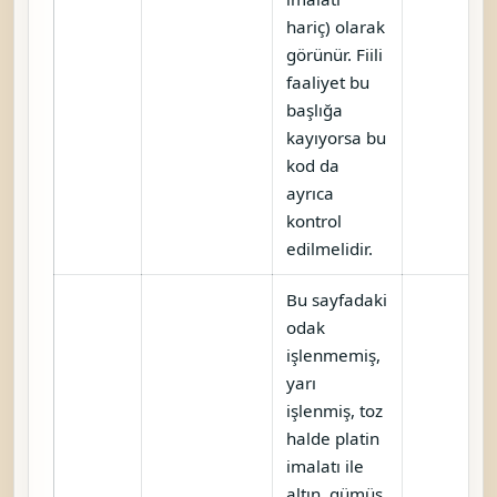
hariç) olarak
görünür. Fiili
faaliyet bu
başlığa
kayıyorsa bu
kod da
ayrıca
kontrol
edilmelidir.
Bu sayfadaki
odak
işlenmemiş,
yarı
işlenmiş, toz
halde platin
imalatı ile
altın, gümüş