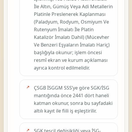
İle Altın, Gümüş Veya Adi Metallerin
Platinle Preslenerek Kaplanması
(Paladyum, Rodyum, Osmiyum Ve
Rutenyum İmalatı İle Platin
Katalizör İmalatı Dahil) (Mücevher
Ve Benzeri Eşyaların İmalatı Hariç)
başlığıyla okunur; işlem öncesi
resmî ekran ve kurum açıklaması
ayrıca kontrol edilmelidir.
ÇSGB İSGGM SSS’ye göre SGK/İSG
mantığında önce
2441
dört haneli
katman okunur, sonra bu sayfadaki
altılı kayıt ile fiili iş eşleştirilir.
SGK tescil değişikliği veya İSG-