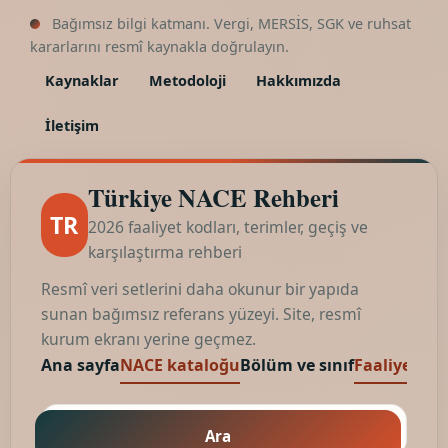
Bağımsız bilgi katmanı. Vergi, MERSİS, SGK ve ruhsat
kararlarını resmî kaynakla doğrulayın.
Kaynaklar
Metodoloji
Hakkımızda
İletişim
Türkiye NACE Rehberi
TR
2026 faaliyet kodları, terimler, geçiş ve
karşılaştırma rehberi
Resmî veri setlerini daha okunur bir yapıda
sunan bağımsız referans yüzeyi. Site, resmî
kurum ekranı yerine geçmez.
Ana sayfa
NACE kataloğu
Bölüm ve sınıf
Faaliyet kod
Ara