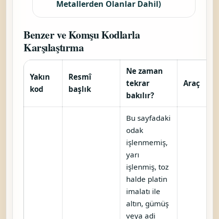
Metallerden Olanlar Dahil)
Benzer ve Komşu Kodlarla
Karşılaştırma
Ne zaman
Yakın
Resmî
tekrar
Araç
kod
başlık
bakılır?
Bu sayfadaki
odak
işlenmemiş,
yarı
işlenmiş, toz
halde platin
imalatı ile
altın, gümüş
veya adi