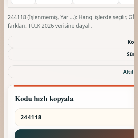
244118 (İşlenmemiş, Yarı...): Hangi işlerde seçilir, 
farkları. TÜİK 2026 verisine dayalı.
Kod
Sürü
Altılı 
Kodu hızlı kopyala
K