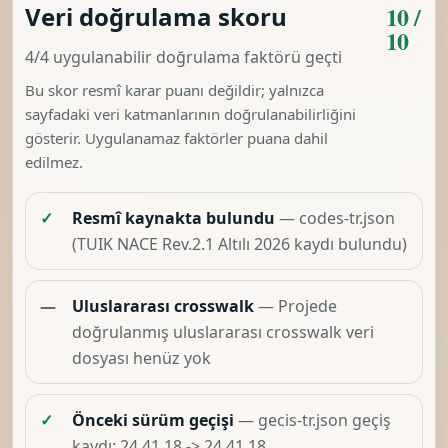
10 /
Veri doğrulama skoru
10
4/4 uygulanabilir doğrulama faktörü geçti
Bu skor resmî karar puanı değildir; yalnızca
sayfadaki veri katmanlarının doğrulanabilirliğini
gösterir. Uygulanamaz faktörler puana dahil
edilmez.
✓
Resmî kaynakta bulundu
— codes-tr.json
(TUIK NACE Rev.2.1 Altılı 2026 kaydı bulundu)
—
Uluslararası crosswalk
— Projede
doğrulanmış uluslararası crosswalk veri
dosyası henüz yok
✓
Önceki sürüm geçişi
— gecis-tr.json geçiş
kaydı: 24.41.18 -> 24.41.18