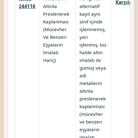
Karşılaştı
244116
Altınla
alternatif
Preslenerek
kayıt aynı
Kaplanması
sınıf içinde
(Mücevher
işlenmemiş,
Ve Benzeri
yarı
Eşyaların
işlenmiş, toz
İmalatı
halde altın
Hariç)
imalatı ile
gümüş veya
adi
metallerin
altınla
preslenerek
kaplanması
(mücevher
ve benzeri
eşyaların
imalatı