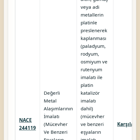
veya adi
metallerin
platinle
preslenerek
kaplanması
(paladyum,
rodyum,
osmiyum ve
rutenyum
imalatı ile
platin
Değerli
katalizör
Metal
imalatı
Alaşımlarının
dahil)
İmalatı
(mücevher
NACE
(Mücevher
ve benzeri
Karşılaştı
244119
Ve Benzeri
eşyaların
Eşyaların
imalatı