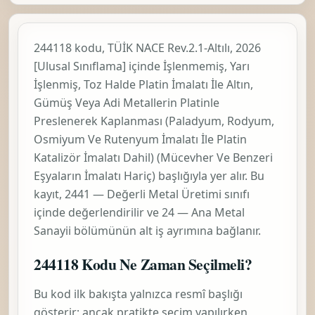
244118 kodu, TÜİK
NACE Rev.2.1-Altılı, 2026
[Ulusal Sınıflama]
içinde
İşlenmemiş, Yarı
İşlenmiş, Toz Halde Platin İmalatı İle Altın,
Gümüş Veya Adi Metallerin Platinle
Preslenerek Kaplanması (Paladyum, Rodyum,
Osmiyum Ve Rutenyum İmalatı İle Platin
Katalizör İmalatı Dahil) (Mücevher Ve Benzeri
Eşyaların İmalatı Hariç)
başlığıyla yer alır. Bu
kayıt,
2441 — Değerli Metal Üretimi
sınıfı
içinde değerlendirilir ve
24 — Ana Metal
Sanayii
bölümünün alt iş ayrımına bağlanır.
244118 Kodu Ne Zaman Seçilmeli?
Bu kod ilk bakışta yalnızca resmî başlığı
gösterir; ancak pratikte seçim yapılırken