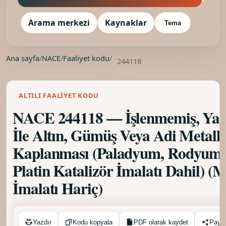
Arama merkezi
Kaynaklar
Tema
Ana sayfa
/
NACE
/
Faaliyet kodu
/
244118
ALTILI FAALIYET KODU
NACE 244118 — İşlenmemiş, Yarı İ
İle Altın, Gümüş Veya Adi Metalle
Kaplanması (Paladyum, Rodyum,
Platin Katalizör İmalatı Dahil) (
İmalatı Hariç)
Kopyalandı ✓
Yazdır
Kodu kopyala
PDF olarak kaydet
Payl