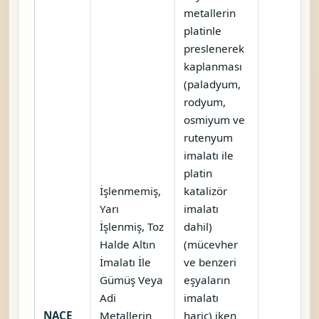
metallerin
platinle
preslenerek
kaplanması
(paladyum,
rodyum,
osmiyum ve
rutenyum
imalatı ile
platin
İşlenmemiş,
katalizör
Yarı
imalatı
İşlenmiş, Toz
dahil)
Halde Altın
(mücevher
İmalatı İle
ve benzeri
Gümüş Veya
eşyaların
Adi
imalatı
NACE
Metallerin
hariç) iken