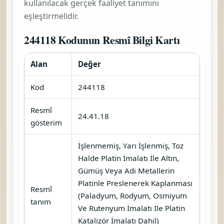
kullanılacak gerçek faaliyet tanımını
eşleştirmelidir.
244118 Kodunun Resmî Bilgi Kartı
Alan
Değer
Kod
244118
Resmî
24.41.18
gösterim
İşlenmemiş, Yarı İşlenmiş, Toz
Halde Platin İmalatı İle Altın,
Gümüş Veya Adi Metallerin
Platinle Preslenerek Kaplanması
Resmî
(Paladyum, Rodyum, Osmiyum
tanım
Ve Rutenyum İmalatı İle Platin
Katalizör İmalatı Dahil)