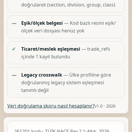
doğrulandı (section, division, group, class)
—
Eşik/ölçek belgesi
— Kod bazlı resmi eşik/
ölçek veri dosyası henüz yok
✓
Ticaret/meslek eşleşmesi
— trade_refs
içinde 1 kayıt bulundu
—
Legacy crosswalk
— Ülke profiline göre
doğrulanmış legacy sistem eşleşmesi
tanımlı değil
Veri doğrulama skoru nasıl hesaplanır?
v1.0 · 2026
261201 kodu, TÜİK
NACE Rev.2.1-Altılı, 2026