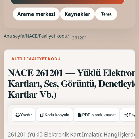
Arama merkezi
Kaynaklar
Tema
Ana sayfa
/
NACE
/
Faaliyet kodu
/
261201
ALTILI FAALIYET KODU
NACE 261201 — Yüklü Elektronik 
Kartları, Ses, Görüntü, Denetleyi
Kartlar Vb.)
Kopyalandı ✓
Yazdır
Kodu kopyala
PDF olarak kaydet
Payl
261201 (Yüklü Elektronik Kart İmalatı): Hangi işlerde 