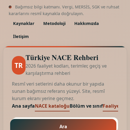
Bağımsız bilgi katmanı. Vergi, MERSİS, SGK ve ruhsat
kararlarını resmî kaynakla doğrulayın.
Kaynaklar
Metodoloji
Hakkımızda
İletişim
Türkiye NACE Rehberi
TR
2026 faaliyet kodları, terimler, geçiş ve
karşılaştırma rehberi
Resmî veri setlerini daha okunur bir yapıda
sunan bağımsız referans yüzeyi. Site, resmî
kurum ekranı yerine geçmez.
Ana sayfa
NACE kataloğu
Bölüm ve sınıf
Faaliyet kod
Ara