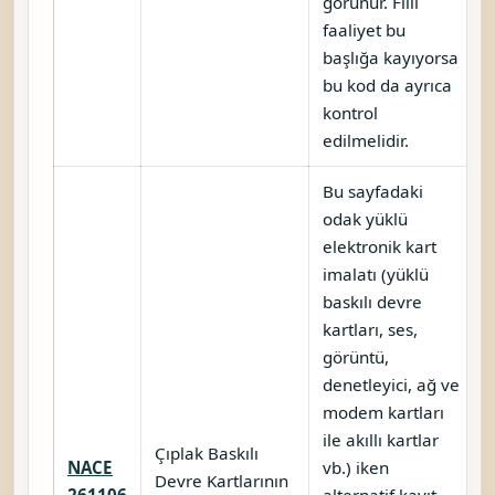
görünür. Fiili
faaliyet bu
başlığa kayıyorsa
bu kod da ayrıca
kontrol
edilmelidir.
Bu sayfadaki
odak yüklü
elektronik kart
imalatı (yüklü
baskılı devre
kartları, ses,
görüntü,
denetleyici, ağ ve
modem kartları
ile akıllı kartlar
Çıplak Baskılı
NACE
vb.) iken
Devre Kartlarının
261106
alternatif kayıt