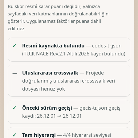
Bu skor resmî karar puanı değildir; yalnızca
sayfadaki veri katmanlarının doğrulanabilirliğini
gösterir. Uygulanamaz faktörler puana dahil
edilmez.
✓
Resmî kaynakta bulundu
— codes-tr.json
(TUIK NACE Rev.2.1 Altılı 2026 kaydı bulundu)
—
Uluslararası crosswalk
— Projede
doğrulanmış uluslararası crosswalk veri
dosyası henüz yok
✓
Önceki sürüm geçişi
— gecis-tr.json geçiş
kaydı: 26.12.01 -> 26.12.01
✓
Tam hiyerarşi
— 4/4 hiyerarşi seviyesi