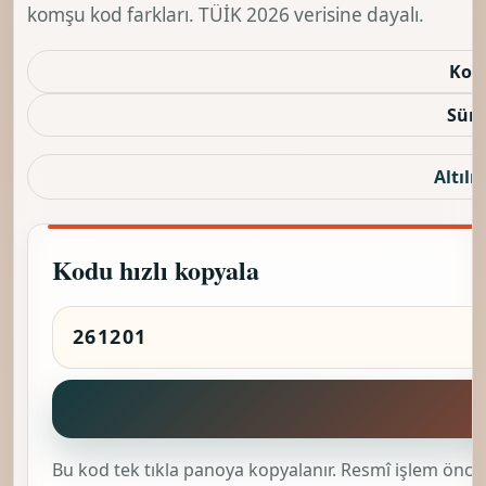
komşu kod farkları. TÜİK 2026 verisine dayalı.
Kod
Sürü
Altılı 
Kodu hızlı kopyala
K
Bu kod tek tıkla panoya kopyalanır. Resmî işlem önces