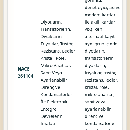
denetleyici, ağ ve
modem kartları
Diyotların,
ile akıllı kartlar
Transistörlerin,
vb.) iken
Diyakların,
alternatif kayıt
Triyaklar, Tristör,
aynı grup içinde
Rezistans, Ledler,
diyotların,
Kristal, Röle,
transistörlerin,
Mikro Anahtar,
diyakların,
NACE
Sabit Veya
triyaklar, tristör,
261104
Ayarlanabilir
rezistans, ledler,
Direnç Ve
kristal, röle,
Kondansatörler
mikro anahtar,
İle Elektronik
sabit veya
Entegre
ayarlanabilir
Devrelerin
direnç ve
İmalatı
kondansatörler