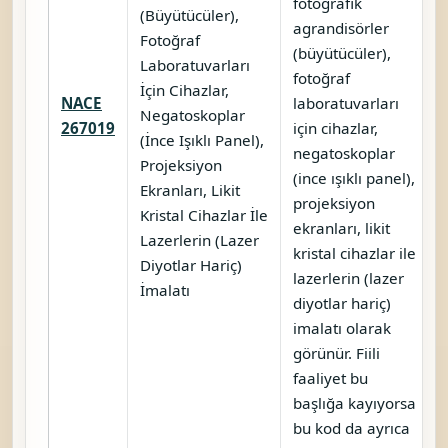
fotografik
(Büyütücüler),
agrandisörler
Fotoğraf
(büyütücüler),
Laboratuvarları
fotoğraf
İçin Cihazlar,
NACE
laboratuvarları
Negatoskoplar
267019
için cihazlar,
(İnce Işıklı Panel),
negatoskoplar
Projeksiyon
(ince ışıklı panel),
Ekranları, Likit
projeksiyon
Kristal Cihazlar İle
ekranları, likit
Lazerlerin (Lazer
kristal cihazlar ile
Diyotlar Hariç)
lazerlerin (lazer
İmalatı
diyotlar hariç)
imalatı olarak
görünür. Fiili
faaliyet bu
başlığa kayıyorsa
bu kod da ayrıca