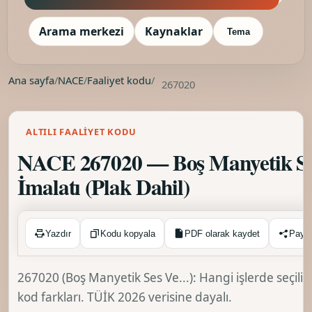
Arama merkezi
Kaynaklar
Tema
Ana sayfa
/
NACE
/
Faaliyet kodu
/
267020
ALTILI FAALIYET KODU
NACE 267020 — Boş Manyetik Ses
İmalatı (Plak Dahil)
Kopyalandı ✓
Yazdır
Kodu kopyala
PDF olarak kaydet
Payl
267020 (Boş Manyetik Ses Ve...): Hangi işlerde seçili
kod farkları. TÜİK 2026 verisine dayalı.