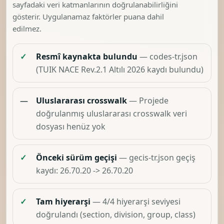
sayfadaki veri katmanlarının doğrulanabilirliğini
gösterir. Uygulanamaz faktörler puana dahil
edilmez.
✓
Resmî kaynakta bulundu
— codes-tr.json
(TUIK NACE Rev.2.1 Altılı 2026 kaydı bulundu)
—
Uluslararası crosswalk
— Projede
doğrulanmış uluslararası crosswalk veri
dosyası henüz yok
✓
Önceki sürüm geçişi
— gecis-tr.json geçiş
kaydı: 26.70.20 -> 26.70.20
✓
Tam hiyerarşi
— 4/4 hiyerarşi seviyesi
doğrulandı (section, division, group, class)