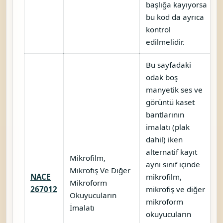
başlığa kayıyorsa
bu kod da ayrıca
kontrol
edilmelidir.
Bu sayfadaki
odak boş
manyetik ses ve
görüntü kaset
bantlarının
imalatı (plak
dahil) iken
alternatif kayıt
Mikrofilm,
aynı sınıf içinde
Mikrofiş Ve Diğer
NACE
mikrofilm,
Mikroform
267012
mikrofiş ve diğer
Okuyucuların
mikroform
İmalatı
okuyucuların