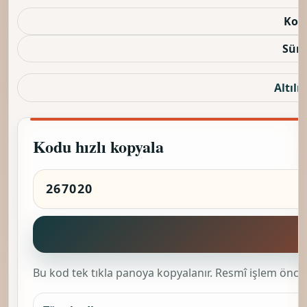
Kod
Sürü
Altılı 
Kodu hızlı kopyala
K
Bu kod tek tıkla panoya kopyalanır. Resmî işlem önces