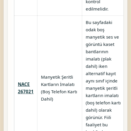
kontrol
edilmelidir.
Bu sayfadaki
odak boş
manyetik ses ve
görüntü kaset
bantlarının
imalatı (plak
dahil) iken
alternatif kayıt
Manyetik Şeritli
aynı sınıf içinde
NACE
Kartların İmalatı
manyetik şeritli
267021
(Boş Telefon Kartı
kartların imalatı
Dahil)
(boş telefon kartı
dahil) olarak
görünür. Fiili
faaliyet bu