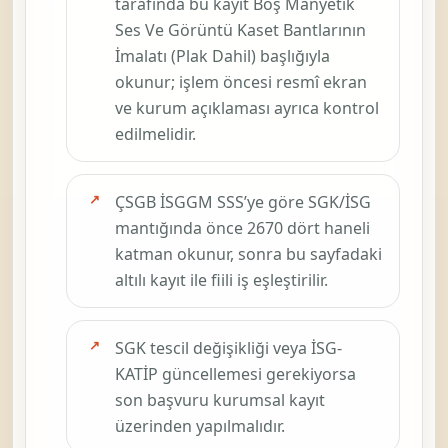
tarafında bu kayıt
Boş Manyetik
Ses Ve Görüntü Kaset Bantlarının
İmalatı (Plak Dahil)
başlığıyla
okunur; işlem öncesi resmî ekran
ve kurum açıklaması ayrıca kontrol
edilmelidir.
ÇSGB İSGGM SSS’ye göre SGK/İSG
mantığında önce
2670
dört haneli
katman okunur, sonra bu sayfadaki
altılı kayıt ile fiili iş eşleştirilir.
SGK tescil değişikliği veya İSG-
KATİP güncellemesi gerekiyorsa
son başvuru kurumsal kayıt
üzerinden yapılmalıdır.