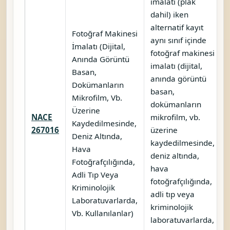
imalatı (plak
dahil) iken
alternatif kayıt
Fotoğraf Makinesi
aynı sınıf içinde
İmalatı (Dijital,
fotoğraf makinesi
Anında Görüntü
imalatı (dijital,
Basan,
anında görüntü
Dokümanların
basan,
Mikrofilm, Vb.
dokümanların
Üzerine
NACE
mikrofilm, vb.
Kaydedilmesinde,
267016
üzerine
Deniz Altında,
kaydedilmesinde,
Hava
deniz altında,
Fotoğrafçılığında,
hava
Adli Tıp Veya
fotoğrafçılığında,
Kriminolojik
adli tıp veya
Laboratuvarlarda,
kriminolojik
Vb. Kullanılanlar)
laboratuvarlarda,