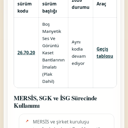
sürüm
sürüm
Araç
durumu
kodu
başlığı
Boş
Manyetik
Ses Ve
Aynı
Görüntü
kodla
Geçiş
26.70.20
Kaset
devam
tablosu
Bantlarının
ediyor
İmalatı
(Plak
Dahil)
MERSİS, SGK ve İSG Sürecinde
Kullanımı
MERSİS ve şirket kuruluşu