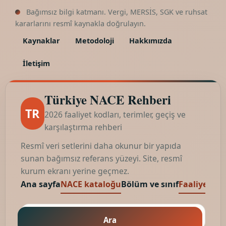
Bağımsız bilgi katmanı. Vergi, MERSİS, SGK ve ruhsat
kararlarını resmî kaynakla doğrulayın.
Kaynaklar
Metodoloji
Hakkımızda
İletişim
Türkiye NACE Rehberi
TR
2026 faaliyet kodları, terimler, geçiş ve
karşılaştırma rehberi
Resmî veri setlerini daha okunur bir yapıda
sunan bağımsız referans yüzeyi. Site, resmî
kurum ekranı yerine geçmez.
Ana sayfa
NACE kataloğu
Bölüm ve sınıf
Faaliyet kod
Ara