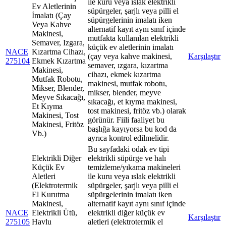
ile kuru veya ıslak elektrikli
Ev Aletlerinin
süpürgeler, şarjlı veya pilli el
İmalatı (Çay
süpürgelerinin imalatı iken
Veya Kahve
alternatif kayıt aynı sınıf içinde
Makinesi,
mutfakta kullanılan elektrikli
Semaver, Izgara,
küçük ev aletlerinin imalatı
NACE
Kızartma Cihazı,
(çay veya kahve makinesi,
Karşılaştır
275104
Ekmek Kızartma
semaver, ızgara, kızartma
Makinesi,
cihazı, ekmek kızartma
Mutfak Robotu,
makinesi, mutfak robotu,
Mikser, Blender,
mikser, blender, meyve
Meyve Sıkacağı,
sıkacağı, et kıyma makinesi,
Et Kıyma
tost makinesi, fritöz vb.) olarak
Makinesi, Tost
görünür. Fiili faaliyet bu
Makinesi, Fritöz
başlığa kayıyorsa bu kod da
Vb.)
ayrıca kontrol edilmelidir.
Bu sayfadaki odak ev tipi
Elektrikli Diğer
elektrikli süpürge ve halı
Küçük Ev
temizleme/yıkama makineleri
Aletleri
ile kuru veya ıslak elektrikli
(Elektrotermik
süpürgeler, şarjlı veya pilli el
El Kurutma
süpürgelerinin imalatı iken
Makinesi,
alternatif kayıt aynı sınıf içinde
NACE
Elektrikli Ütü,
elektrikli diğer küçük ev
Karşılaştır
275105
Havlu
aletleri (elektrotermik el