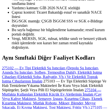
sınıflama listesi
Yardımcı katman: GİB 2026 NACE sözlüğü
Çapraz kontrol: Ticaret Bakanlığı esnaf ve sanatkâr NACE
listesi
İSG/SGK mantığı: ÇSGB İSGGM SSS ve SGK e-Bildirge
duyuruları
Bu sayfa bağımsız bir bilgilendirme katmanıdır; resmî kurum
portalı değildir.
Vergi, MERSİS, SGK, ruhsat, tehlike sınıfı ve benzeri yüksek
riskli işlemlerde son kararı her zaman resmî kaynakla
doğrulayın.
Aynı Sınıftaki Diğer Faaliyet Kodları
275102 — Ev Tipi Elektrikli Su Isıtıcıları (Depolu Su Isıtıcıları,
Anında Su Isıtıcıları, Şofben, Termosifon Dahil), Elektrikli Isıtma
Cihazları (Elektrikli Soba, Radyatör, Vb.) Ve Elektrikli Toprak
Isıtma Cihazlarının İmalatı
275103 — Ev Tipi Elektrikli Süpürge Ve
Halı Temizleme/Yıkama Makineleri İle Kuru Veya Islak Elektrikli
Süpürgeler, Şarjlı Veya Pilli El Süpürgelerinin İmalatı
275104 —
Mutfakta Kullanılan Elektrikli Küçük Ev Aletlerinin İmalatı (Çay
Veya Kahve Makinesi, Semaver, Izgara, Kızartma Cihazı, Ekmek
Kızartma Makinesi, Mutfak Robotu, Mikser, Blender, Meyve
Sıkacağı, Et Kıyma Makinesi, Tost Makinesi, Fritöz Vb.)
275105 —