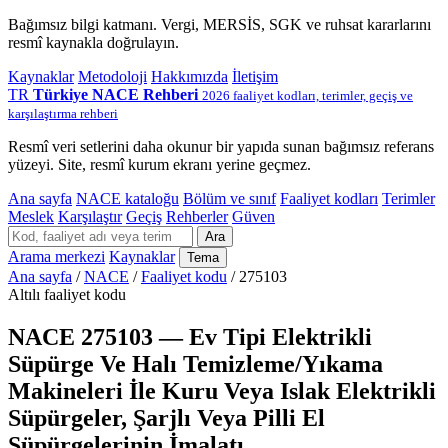
Bağımsız bilgi katmanı. Vergi, MERSİS, SGK ve ruhsat kararlarını
resmî kaynakla doğrulayın.
Kaynaklar
Metodoloji
Hakkımızda
İletişim
TR
Türkiye NACE Rehberi
2026 faaliyet kodları, terimler, geçiş ve
karşılaştırma rehberi
Resmî veri setlerini daha okunur bir yapıda sunan bağımsız referans
yüzeyi. Site, resmî kurum ekranı yerine geçmez.
Ana sayfa
NACE kataloğu
Bölüm ve sınıf
Faaliyet kodları
Terimler
Meslek
Karşılaştır
Geçiş
Rehberler
Güven
Ara
Arama merkezi
Kaynaklar
Tema
Ana sayfa
/
NACE
/
Faaliyet kodu
/
275103
Altılı faaliyet kodu
NACE 275103 — Ev Tipi Elektrikli
Süpürge Ve Halı Temizleme/Yıkama
Makineleri İle Kuru Veya Islak Elektrikli
Süpürgeler, Şarjlı Veya Pilli El
Süpürgelerinin İmalatı