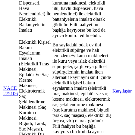
Dispenseri,
kurutma makinesi, elektrikli
Hava
ütü, havlu dispenseri, hava
Nemlendirici) İle
nemlendirici) ile elektrikli
Elektrikli
battaniyelerin imalatı olarak
Battaniyelerin
görünür. Fiili faaliyet bu
İmalatı
başlığa kayıyorsa bu kod da
ayrıca kontrol edilmelidir.
Elektrikli Kişisel
Bu sayfadaki odak ev tipi
Bakım
elektrikli süpürge ve halı
Eşyalarının
temizleme/yıkama makineleri
İmalatı
ile kuru veya ıslak elektrikli
(Elektrikli Tıraş
süpürgeler, şarjlı veya pilli el
Makinesi,
süpürgelerinin imalatı iken
Epilatör Ve Saç
alternatif kayıt aynı sınıf içinde
Kesme
elektrikli kişisel bakım
Makinesi,
NACE
eşyalarının imalatı (elektrikli
Elektrotermik
Karşılaştır
275106
tıraş makinesi, epilatör ve saç
Saç
kesme makinesi, elektrotermik
Şekillendirme
saç şekillendirme makinesi
Makinesi (Saç
(saç kurutma makinesi, bigudi,
Kurutma
tarak, saç maşası), elektrikli diş
Makinesi,
fırçası, vb.) olarak görünür.
Bigudi, Tarak,
Fiili faaliyet bu başlığa
Saç Maşası),
kayıyorsa bu kod da ayrıca
Elektrikli Diş