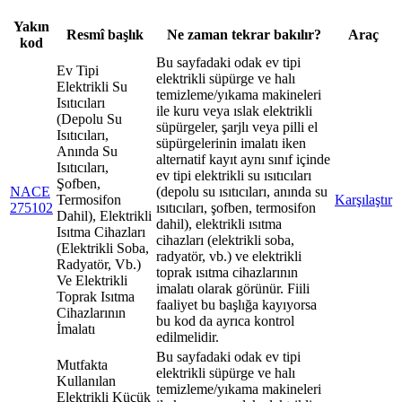
Yakın
Resmî başlık
Ne zaman tekrar bakılır?
Araç
kod
Bu sayfadaki odak ev tipi
Ev Tipi
elektrikli süpürge ve halı
Elektrikli Su
temizleme/yıkama makineleri
Isıtıcıları
ile kuru veya ıslak elektrikli
(Depolu Su
süpürgeler, şarjlı veya pilli el
Isıtıcıları,
süpürgelerinin imalatı iken
Anında Su
alternatif kayıt aynı sınıf içinde
Isıtıcıları,
ev tipi elektrikli su ısıtıcıları
Şofben,
NACE
(depolu su ısıtıcıları, anında su
Termosifon
Karşılaştır
275102
ısıtıcıları, şofben, termosifon
Dahil), Elektrikli
dahil), elektrikli ısıtma
Isıtma Cihazları
cihazları (elektrikli soba,
(Elektrikli Soba,
radyatör, vb.) ve elektrikli
Radyatör, Vb.)
toprak ısıtma cihazlarının
Ve Elektrikli
imalatı olarak görünür. Fiili
Toprak Isıtma
faaliyet bu başlığa kayıyorsa
Cihazlarının
bu kod da ayrıca kontrol
İmalatı
edilmelidir.
Bu sayfadaki odak ev tipi
Mutfakta
elektrikli süpürge ve halı
Kullanılan
temizleme/yıkama makineleri
Elektrikli Küçük