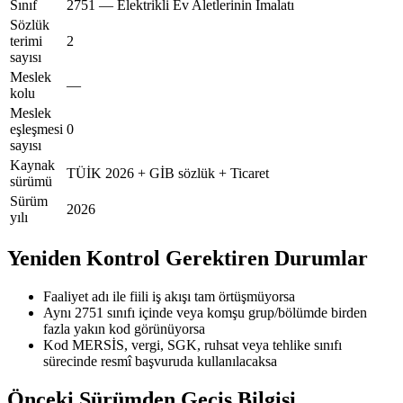
Sınıf
2751 — Elektrikli Ev Aletlerinin İmalatı
Sözlük
terimi
2
sayısı
Meslek
—
kolu
Meslek
eşleşmesi
0
sayısı
Kaynak
TÜİK 2026 + GİB sözlük + Ticaret
sürümü
Sürüm
2026
yılı
Yeniden Kontrol Gerektiren Durumlar
Faaliyet adı ile fiili iş akışı tam örtüşmüyorsa
Aynı 2751 sınıfı içinde veya komşu grup/bölümde birden
fazla yakın kod görünüyorsa
Kod MERSİS, vergi, SGK, ruhsat veya tehlike sınıfı
sürecinde resmî başvuruda kullanılacaksa
Önceki Sürümden Geçiş Bilgisi