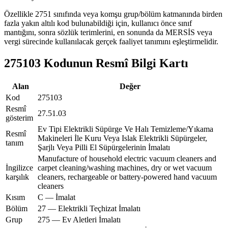
Özellikle 2751 sınıfında veya komşu grup/bölüm katmanında birden
fazla yakın altılı kod bulunabildiği için, kullanıcı önce sınıf
mantığını, sonra sözlük terimlerini, en sonunda da MERSİS veya
vergi sürecinde kullanılacak gerçek faaliyet tanımını eşleştirmelidir.
275103 Kodunun Resmî Bilgi Kartı
Alan
Değer
Kod
275103
Resmî
27.51.03
gösterim
Ev Tipi Elektrikli Süpürge Ve Halı Temizleme/Yıkama
Resmî
Makineleri İle Kuru Veya Islak Elektrikli Süpürgeler,
tanım
Şarjlı Veya Pilli El Süpürgelerinin İmalatı
Manufacture of household electric vacuum cleaners and
İngilizce
carpet cleaning/washing machines, dry or wet vacuum
karşılık
cleaners, rechargeable or battery-powered hand vacuum
cleaners
Kısım
C — İmalat
Bölüm
27 — Elektrikli Teçhizat İmalatı
Grup
275 — Ev Aletleri İmalatı