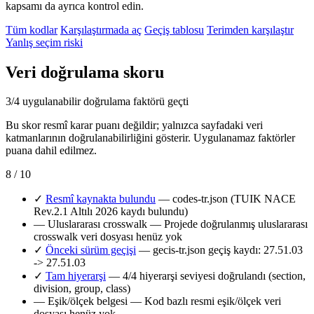
kapsamı da ayrıca kontrol edin.
Tüm kodlar
Karşılaştırmada aç
Geçiş tablosu
Terimden karşılaştır
Yanlış seçim riski
Veri doğrulama skoru
3/4 uygulanabilir doğrulama faktörü geçti
Bu skor resmî karar puanı değildir; yalnızca sayfadaki veri
katmanlarının doğrulanabilirliğini gösterir. Uygulanamaz faktörler
puana dahil edilmez.
8 / 10
✓
Resmî kaynakta bulundu
— codes-tr.json (TUIK NACE
Rev.2.1 Altılı 2026 kaydı bulundu)
—
Uluslararası crosswalk
— Projede doğrulanmış uluslararası
crosswalk veri dosyası henüz yok
✓
Önceki sürüm geçişi
— gecis-tr.json geçiş kaydı: 27.51.03
-> 27.51.03
✓
Tam hiyerarşi
— 4/4 hiyerarşi seviyesi doğrulandı (section,
division, group, class)
—
Eşik/ölçek belgesi
— Kod bazlı resmi eşik/ölçek veri
dosyası henüz yok