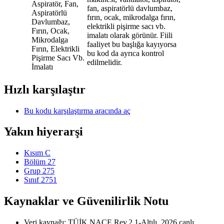
Aspiratör, Fan,
fan, aspiratörlü davlumbaz,
Aspiratörlü
fırın, ocak, mikrodalga fırın,
Davlumbaz,
elektrikli pişirme sacı vb.
Fırın, Ocak,
imalatı olarak görünür. Fiili
Mikrodalga
faaliyet bu başlığa kayıyorsa
Fırın, Elektrikli
bu kod da ayrıca kontrol
Pişirme Sacı Vb.
edilmelidir.
İmalatı
Hızlı karşılaştır
Bu kodu karşılaştırma aracında aç
Yakın hiyerarşi
Kısım C
Bölüm 27
Grup 275
Sınıf 2751
Kaynaklar ve Güvenilirlik Notu
Veri kaynağı: TÜİK NACE Rev.2.1-Altılı, 2026 canlı