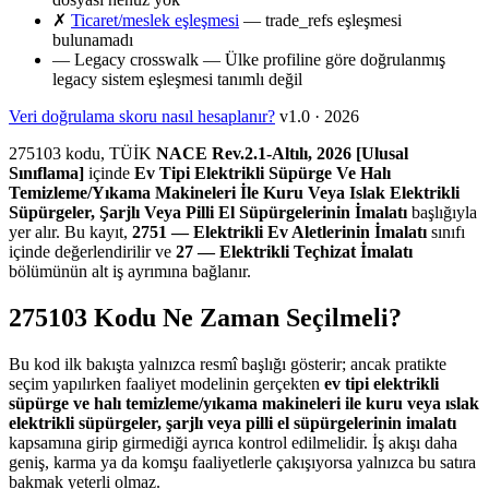
✗
Ticaret/meslek eşleşmesi
— trade_refs eşleşmesi
bulunamadı
—
Legacy crosswalk
— Ülke profiline göre doğrulanmış
legacy sistem eşleşmesi tanımlı değil
Veri doğrulama skoru nasıl hesaplanır?
v1.0 · 2026
275103 kodu, TÜİK
NACE Rev.2.1-Altılı, 2026 [Ulusal
Sınıflama]
içinde
Ev Tipi Elektrikli Süpürge Ve Halı
Temizleme/Yıkama Makineleri İle Kuru Veya Islak Elektrikli
Süpürgeler, Şarjlı Veya Pilli El Süpürgelerinin İmalatı
başlığıyla
yer alır. Bu kayıt,
2751 — Elektrikli Ev Aletlerinin İmalatı
sınıfı
içinde değerlendirilir ve
27 — Elektrikli Teçhizat İmalatı
bölümünün alt iş ayrımına bağlanır.
275103 Kodu Ne Zaman Seçilmeli?
Bu kod ilk bakışta yalnızca resmî başlığı gösterir; ancak pratikte
seçim yapılırken faaliyet modelinin gerçekten
ev tipi elektrikli
süpürge ve halı temizleme/yıkama makineleri ile kuru veya ıslak
elektrikli süpürgeler, şarjlı veya pilli el süpürgelerinin imalatı
kapsamına girip girmediği ayrıca kontrol edilmelidir. İş akışı daha
geniş, karma ya da komşu faaliyetlerle çakışıyorsa yalnızca bu satıra
bakmak yeterli olmaz.