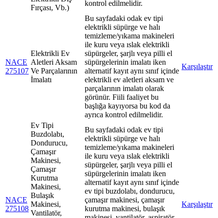
kontrol edilmelidir.
Fırçası, Vb.)
Bu sayfadaki odak ev tipi
elektrikli süpürge ve halı
temizleme/yıkama makineleri
ile kuru veya ıslak elektrikli
Elektrikli Ev
süpürgeler, şarjlı veya pilli el
NACE
Aletleri Aksam
süpürgelerinin imalatı iken
Karşılaştır
275107
Ve Parçalarının
alternatif kayıt aynı sınıf içinde
İmalatı
elektrikli ev aletleri aksam ve
parçalarının imalatı olarak
görünür. Fiili faaliyet bu
başlığa kayıyorsa bu kod da
ayrıca kontrol edilmelidir.
Ev Tipi
Bu sayfadaki odak ev tipi
Buzdolabı,
elektrikli süpürge ve halı
Dondurucu,
temizleme/yıkama makineleri
Çamaşır
ile kuru veya ıslak elektrikli
Makinesi,
süpürgeler, şarjlı veya pilli el
Çamaşır
süpürgelerinin imalatı iken
Kurutma
alternatif kayıt aynı sınıf içinde
Makinesi,
ev tipi buzdolabı, dondurucu,
Bulaşık
NACE
çamaşır makinesi, çamaşır
Makinesi,
Karşılaştır
275108
kurutma makinesi, bulaşık
Vantilatör,
makinesi, vantilatör, aspiratör,