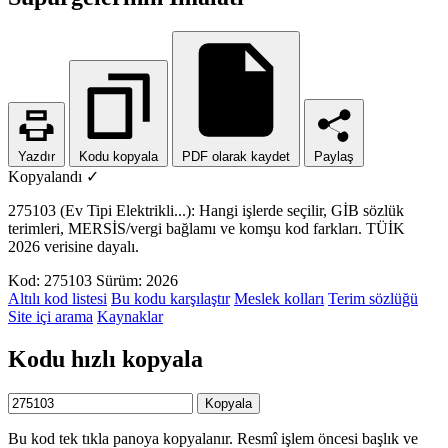
Yazdır
Kodu kopyala
PDF olarak kaydet
Paylaş
Kopyalandı ✓
275103 (Ev Tipi Elektrikli...): Hangi işlerde seçilir, GİB sözlük
terimleri, MERSİS/vergi bağlamı ve komşu kod farkları. TÜİK
2026 verisine dayalı.
Kod: 275103
Sürüm: 2026
Altılı kod listesi
Bu kodu karşılaştır
Meslek kolları
Terim sözlüğü
Site içi arama
Kaynaklar
Kodu hızlı kopyala
Kopyala
Bu kod tek tıkla panoya kopyalanır. Resmî işlem öncesi başlık ve