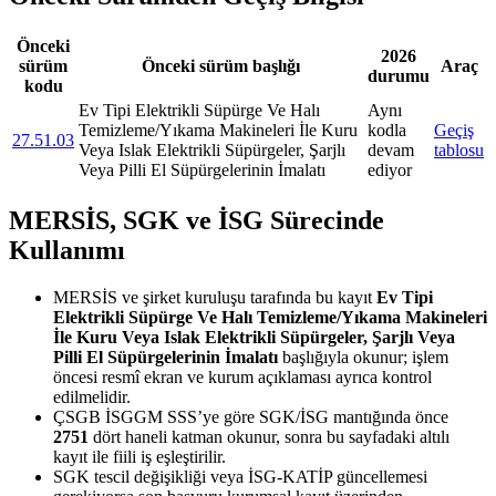
Önceki
2026
sürüm
Önceki sürüm başlığı
Araç
durumu
kodu
Ev Tipi Elektrikli Süpürge Ve Halı
Aynı
Temizleme/Yıkama Makineleri İle Kuru
kodla
Geçiş
27.51.03
Veya Islak Elektrikli Süpürgeler, Şarjlı
devam
tablosu
Veya Pilli El Süpürgelerinin İmalatı
ediyor
MERSİS, SGK ve İSG Sürecinde
Kullanımı
MERSİS ve şirket kuruluşu tarafında bu kayıt
Ev Tipi
Elektrikli Süpürge Ve Halı Temizleme/Yıkama Makineleri
İle Kuru Veya Islak Elektrikli Süpürgeler, Şarjlı Veya
Pilli El Süpürgelerinin İmalatı
başlığıyla okunur; işlem
öncesi resmî ekran ve kurum açıklaması ayrıca kontrol
edilmelidir.
ÇSGB İSGGM SSS’ye göre SGK/İSG mantığında önce
2751
dört haneli katman okunur, sonra bu sayfadaki altılı
kayıt ile fiili iş eşleştirilir.
SGK tescil değişikliği veya İSG-KATİP güncellemesi