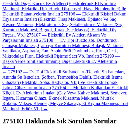
Elektrikli Diğer Küçük Ev Aletleri (Elektrotermik El Kurutma
Makinesi, Elektrikli Ütü, Havlu Dispenseri, Hava Nemlendirici) İle
Elektrikli Battaniyelerin İmalatı
275106 — Elektrikli Kişisel Bakım
Eşyalarının İmalatı (Elektrikli Tıraş Makinesi, Epilatör Ve Saç
Kesme Makinesi, Elektrotermik Saç Şekillendirme Makinesi (Saç
Kurutma Makinesi, Bigudi, Tarak, Saç Maşası), Elektrikli Diş
Fırçası, Vb.)
275107 — Elektrikli Ev Aletleri Aksam Ve
Parçalarının İmalatı
275108 — Ev Tipi Buzdolabı, Dondurucu,
Çamaşır Makinesi, Çamaşır Kurutma Makinesi, Bulaşık Makinesi,
Vantilatör, Aspiratör, Fan, Aspiratörlü Davlumbaz, Fırın, Ocak,
Mikrodalga Fırın, Elektrikli Pişirme Sacı Vb. İmalatı
275199 —
Başka Yerde Sınıflandırılmamış Diğer Elektrikli Ev Aletlerinin
İmalatı
← 275102 — Ev Tipi Elektrikli Su Isıtıcıları (Depolu Su Isıtıcıları,
Anında Su Isıtıcıları, Şofben, Termosifon Dahil), Elektrikli Isıtma
Cihazları (Elektrikli Soba, Radyatör, Vb.) Ve Elektrikli Toprak
Isıtma Cihazlarının İmalatı
275104 — Mutfakta Kullanılan Elektrikli
Küçük Ev Aletlerinin İmalatı (Çay Veya Kahve Makinesi, Semaver,
Izgara, Kızartma Cihazı, Ekmek Kızartma Makinesi, Mutfak
Robotu, Mikser, Blender, Meyve Sıkacağı, Et Kıyma Makinesi, Tost
Makinesi, Fritöz Vb.) →
275103 Hakkında Sık Sorulan Sorular