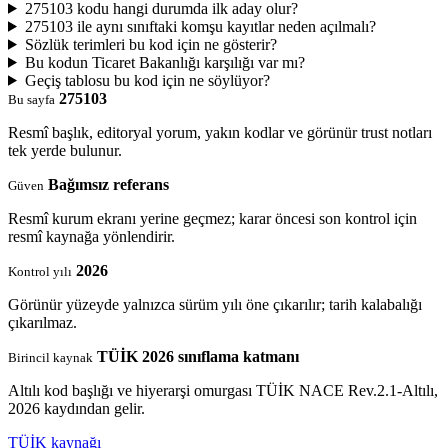
275103 kodu hangi durumda ilk aday olur?
275103 ile aynı sınıftaki komşu kayıtlar neden açılmalı?
Sözlük terimleri bu kod için ne gösterir?
Bu kodun Ticaret Bakanlığı karşılığı var mı?
Geçiş tablosu bu kod için ne söylüyor?
275103
Bu sayfa
Resmî başlık, editoryal yorum, yakın kodlar ve görünür trust notları
tek yerde bulunur.
Bağımsız referans
Güven
Resmî kurum ekranı yerine geçmez; karar öncesi son kontrol için
resmî kaynağa yönlendirir.
2026
Kontrol yılı
Görünür yüzeyde yalnızca sürüm yılı öne çıkarılır; tarih kalabalığı
çıkarılmaz.
TÜİK 2026 sınıflama katmanı
Birincil kaynak
Altılı kod başlığı ve hiyerarşi omurgası TÜİK NACE Rev.2.1-Altılı,
2026 kaydından gelir.
TÜİK kaynağı