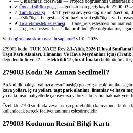
—
Uluslararası crosswalk
— Projede doğrulanmış uluslararası 
✓
Önceki sürüm geçişi
— gecis-tr.json geçiş kaydı: 27.90.03 -
✓
Tam hiyerarşi
— 4/4 hiyerarşi seviyesi doğrulandı (section, d
—
Eşik/ölçek belgesi
— Kod bazlı resmi eşik/ölçek veri dosya
✗
Ticaret/meslek eşleşmesi
— trade_refs eşleşmesi bulunamadı
—
Legacy crosswalk
— Ülke profiline göre doğrulanmış legacy
Veri doğrulama skoru nasıl hesaplanır?
v1.0 · 2026
279003 kodu, TÜİK
NACE Rev.2.1-Altılı, 2026 [Ulusal Sınıflama]
Taşıt Park Alanları, Limanlar Ve Hava Meydanları İçin) (Trafik 
değerlendirilir ve
27 — Elektrikli Teçhizat İmalatı
bölümünün alt iş 
279003 Kodu Ne Zaman Seçilmeli?
Bu kod ilk bakışta yalnızca resmî başlığı gösterir; ancak pratikte seçi
kara yolları, iç su yolları, taşıt park alanları, limanlar ve hava me
ya da komşu faaliyetlerle çakışıyorsa yalnızca bu satıra bakmak yeterl
Özellikle 2790 sınıfında veya komşu grup/bölüm katmanında birden fazl
kullanılacak gerçek faaliyet tanımını eşleştirmelidir.
279003 Kodunun Resmî Bilgi Kartı