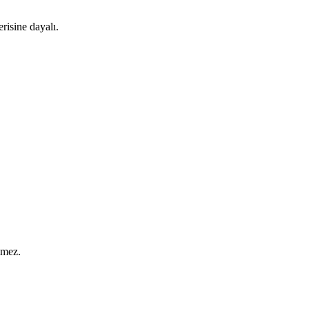
risine dayalı.
lmez.