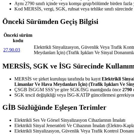
Aynı 2790 sınıfı içinde veya komşu grup/bölümde birden fazla
Kod MERSİS, vergi, SGK, ruhsat veya tehlike sınıfı sürecinde 
Önceki Sürümden Geçiş Bilgisi
Önceki sürüm
kodu
Elektrikli Sinyalizasyon, Güvenlik Veya Trafik Kontro
27.90.03
Meydanları İçin) (Trafik Işıkları Ve Sinyal Donanımla
MERSİS, SGK ve İSG Sürecinde Kullanım
MERSİS ve şirket kuruluşu tarafında bu kayıt
Elektrikli Sinya
Limanlar Ve Hava Meydanları İçin) (Trafik Işıkları Ve Sin
ÇSGB İSGGM SSS’ye göre SGK/İSG mantığında önce
2790
d
SGK tescil değişikliği veya İSG-KATİP güncellemesi gerekiyors
GİB Sözlüğünde Eşleşen Terimler
Elektrikli Ses Ve Görsel Sinyalizasyon Cihazlarının İmalatı
Elektrikli Sinyal Jeneratörü Ve Cihazının İmalatı (Elektro-Kapl
Elektrikli Sinyalizasyon, Güvenlik Veya Trafik Kontrol Donanım