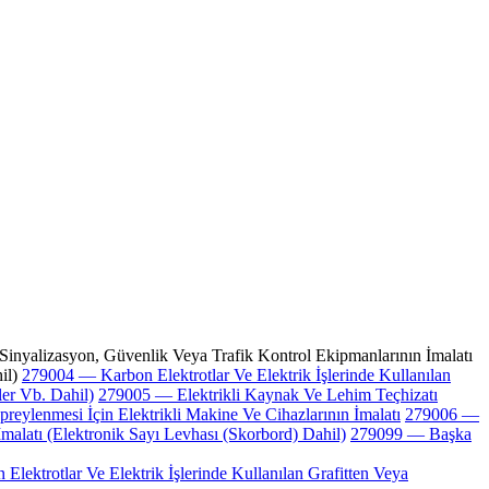
Sinyalizasyon, Güvenlik Veya Trafik Kontrol Ekipmanlarının İmalatı
il)
279004 — Karbon Elektrotlar Ve Elektrik İşlerinde Kullanılan
ler Vb. Dahil)
279005 — Elektrikli Kaynak Ve Lehim Teçhizatı
eylenmesi İçin Elektrikli Makine Ve Cihazlarının İmalatı
279006 —
 İmalatı (Elektronik Sayı Levhası (Skorbord) Dahil)
279099 — Başka
lektrotlar Ve Elektrik İşlerinde Kullanılan Grafitten Veya