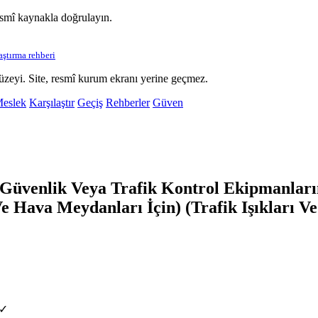
esmî kaynakla doğrulayın.
laştırma rehberi
üzeyi. Site, resmî kurum ekranı yerine geçmez.
eslek
Karşılaştır
Geçiş
Rehberler
Güven
üvenlik Veya Trafik Kontrol Ekipmanlarını
Ve Hava Meydanları İçin) (Trafik Işıkları V
 ✓