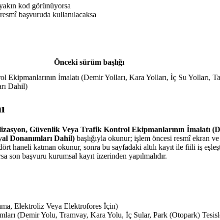
 yakın kod görünüyorsa
resmî başvuruda kullanılacaksa
Önceki sürüm başlığı
l Ekipmanlarının İmalatı (Demir Yolları, Kara Yolları, İç Su Yolları, T
rı Dahil)
ı
lizasyon, Güvenlik Veya Trafik Kontrol Ekipmanlarının İmalatı (Dem
yal Donanımları Dahil)
başlığıyla okunur; işlem öncesi resmî ekran ve
ört haneli katman okunur, sonra bu sayfadaki altılı kayıt ile fiili iş eşleşti
a son başvuru kurumsal kayıt üzerinden yapılmalıdır.
ama, Elektroliz Veya Elektrofores İçin)
ları (Demir Yolu, Tramvay, Kara Yolu, İç Sular, Park (Otopark) Tesisler