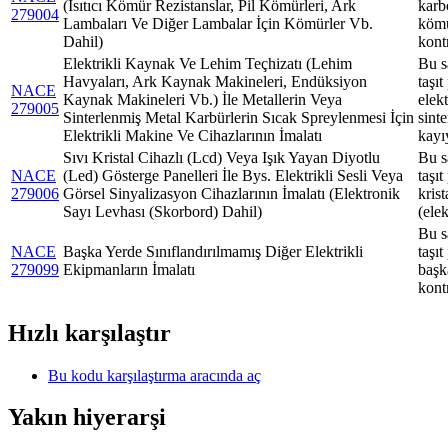
(Isıtıcı Kömür Rezistanslar, Pil Kömürleri, Ark
karbo
279004
Lambaları Ve Diğer Lambalar İçin Kömürler Vb.
kömü
Dahil)
kontr
Elektrikli Kaynak Ve Lehim Teçhizatı (Lehim
Bu s
Havyaları, Ark Kaynak Makineleri, Endüksiyon
taşıt
NACE
Kaynak Makineleri Vb.) İle Metallerin Veya
elek
279005
Sinterlenmiş Metal Karbürlerin Sıcak Spreylenmesi İçin
sint
Elektrikli Makine Ve Cihazlarının İmalatı
kayı
Sıvı Kristal Cihazlı (Lcd) Veya Işık Yayan Diyotlu
Bu s
NACE
(Led) Gösterge Panelleri İle Bys. Elektrikli Sesli Veya
taşıt
279006
Görsel Sinyalizasyon Cihazlarının İmalatı (Elektronik
krist
Sayı Levhası (Skorbord) Dahil)
(ele
Bu s
NACE
Başka Yerde Sınıflandırılmamış Diğer Elektrikli
taşıt
279099
Ekipmanların İmalatı
başk
kontr
Hızlı karşılaştır
Bu kodu karşılaştırma aracında aç
Yakın hiyerarşi