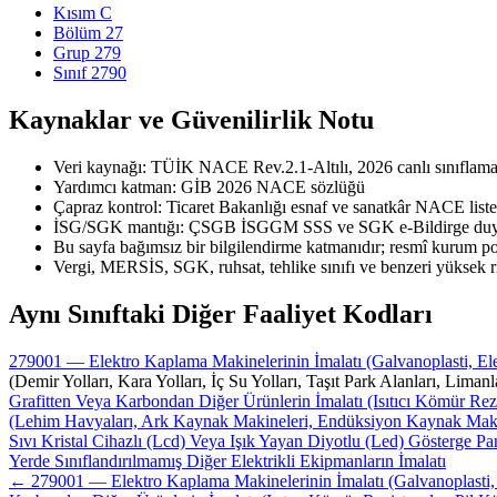
Kısım C
Bölüm 27
Grup 279
Sınıf 2790
Kaynaklar ve Güvenilirlik Notu
Veri kaynağı: TÜİK NACE Rev.2.1-Altılı, 2026 canlı sınıflama 
Yardımcı katman: GİB 2026 NACE sözlüğü
Çapraz kontrol: Ticaret Bakanlığı esnaf ve sanatkâr NACE liste
İSG/SGK mantığı: ÇSGB İSGGM SSS ve SGK e-Bildirge duyu
Bu sayfa bağımsız bir bilgilendirme katmanıdır; resmî kurum port
Vergi, MERSİS, SGK, ruhsat, tehlike sınıfı ve benzeri yüksek r
Aynı Sınıftaki Diğer Faaliyet Kodları
279001 — Elektro Kaplama Makinelerinin İmalatı (Galvanoplasti, Ele
(Demir Yolları, Kara Yolları, İç Su Yolları, Taşıt Park Alanları, Lima
Grafitten Veya Karbondan Diğer Ürünlerin İmalatı (Isıtıcı Kömür Rez
(Lehim Havyaları, Ark Kaynak Makineleri, Endüksiyon Kaynak Makinel
Sıvı Kristal Cihazlı (Lcd) Veya Işık Yayan Diyotlu (Led) Gösterge Pan
Yerde Sınıflandırılmamış Diğer Elektrikli Ekipmanların İmalatı
← 279001 — Elektro Kaplama Makinelerinin İmalatı (Galvanoplasti, E