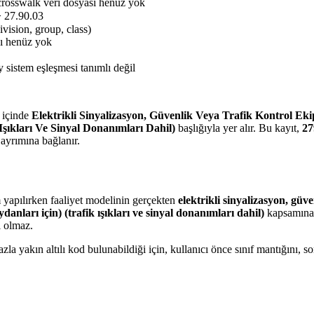
crosswalk veri dosyası henüz yok
> 27.90.03
ivision, group, class)
sı henüz yok
 sistem eşleşmesi tanımlı değil
içinde
Elektrikli Sinyalizasyon, Güvenlik Veya Trafik Kontrol Ekip
Işıkları Ve Sinyal Donanımları Dahil)
başlığıyla yer alır. Bu kayıt,
27
ayrımına bağlanır.
m yapılırken faaliyet modelinin gerçekten
elektrikli sinyalizasyon, güv
ydanları için) (trafik ışıkları ve sinyal donanımları dahil)
kapsamına g
i olmaz.
a yakın altılı kod bulunabildiği için, kullanıcı önce sınıf mantığını,