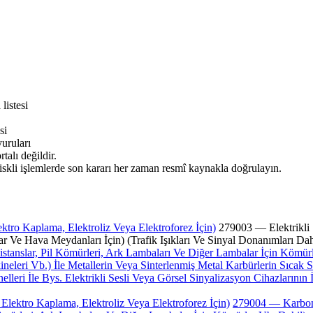
listesi
si
ruları
alı değildir.
iskli işlemlerde son kararı her zaman resmî kaynakla doğrulayın.
ktro Kaplama, Elektroliz Veya Elektroforez İçin)
279003 — Elektrikli 
nlar Ve Hava Meydanları İçin) (Trafik Işıkları Ve Sinyal Donanımları Dah
istanslar, Pil Kömürleri, Ark Lambaları Ve Diğer Lambalar İçin Kömür
eri Vb.) İle Metallerin Veya Sinterlenmiş Metal Karbürlerin Sıcak Spr
elleri İle Bys. Elektrikli Sesli Veya Görsel Sinyalizasyon Cihazlarının
lektro Kaplama, Elektroliz Veya Elektroforez İçin)
279004 — Karbon E