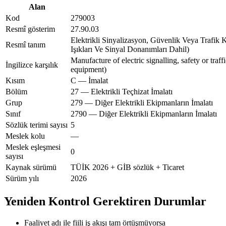
Alan
Kod
279003
Resmî gösterim
27.90.03
Elektrikli Sinyalizasyon, Güvenlik Veya Trafik K
Resmî tanım
Işıkları Ve Sinyal Donanımları Dahil)
Manufacture of electric signalling, safety or traf
İngilizce karşılık
equipment)
Kısım
C — İmalat
Bölüm
27 — Elektrikli Teçhizat İmalatı
Grup
279 — Diğer Elektrikli Ekipmanların İmalatı
Sınıf
2790 — Diğer Elektrikli Ekipmanların İmalatı
Sözlük terimi sayısı
5
Meslek kolu
—
Meslek eşleşmesi
0
sayısı
Kaynak sürümü
TÜİK 2026 + GİB sözlük + Ticaret
Sürüm yılı
2026
Yeniden Kontrol Gerektiren Durumlar
Faaliyet adı ile fiili iş akışı tam örtüşmüyorsa