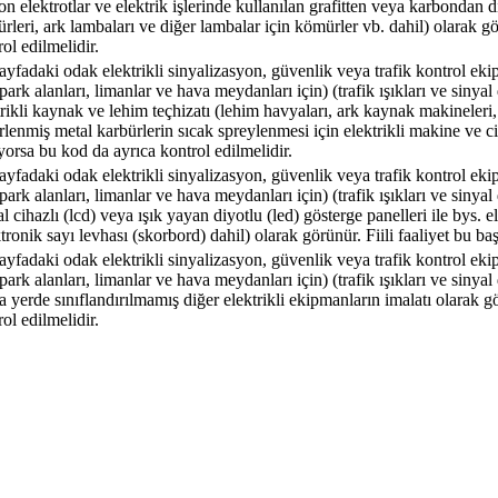
n elektrotlar ve elektrik işlerinde kullanılan grafitten veya karbondan diğ
rleri, ark lambaları ve diğer lambalar için kömürler vb. dahil) olarak gö
ol edilmelidir.
ayfadaki odak elektrikli sinyalizasyon, güvenlik veya trafik kontrol ekipma
 park alanları, limanlar ve hava meydanları için) (trafik ışıkları ve sinyal
trikli kaynak ve lehim teçhizatı (lehim havyaları, ark kaynak makineleri
erlenmiş metal karbürlerin sıcak spreylenmesi için elektrikli makine ve cih
yorsa bu kod da ayrıca kontrol edilmelidir.
ayfadaki odak elektrikli sinyalizasyon, güvenlik veya trafik kontrol ekipma
 park alanları, limanlar ve hava meydanları için) (trafik ışıkları ve sinyal
al cihazlı (lcd) veya ışık yayan diyotlu (led) gösterge panelleri ile bys. e
ktronik sayı levhası (skorbord) dahil) olarak görünür. Fiili faaliyet bu b
ayfadaki odak elektrikli sinyalizasyon, güvenlik veya trafik kontrol ekipma
 park alanları, limanlar ve hava meydanları için) (trafik ışıkları ve sinyal
a yerde sınıflandırılmamış diğer elektrikli ekipmanların imalatı olarak gö
ol edilmelidir.