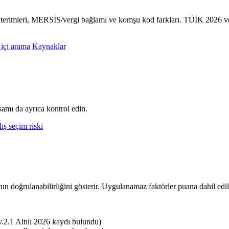
ük terimleri, MERSİS/vergi bağlamı ve komşu kod farkları. TÜİK 2026 ve
 içi arama
Kaynaklar
amı da ayrıca kontrol edin.
ış seçim riski
nın doğrulanabilirliğini gösterir. Uygulanamaz faktörler puana dahil edi
.1 Altılı 2026 kaydı bulundu)