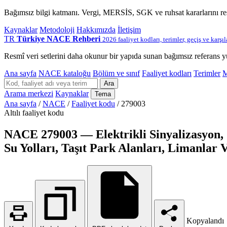
Bağımsız bilgi katmanı. Vergi, MERSİS, SGK ve ruhsat kararlarını r
Kaynaklar
Metodoloji
Hakkımızda
İletişim
TR
Türkiye NACE Rehberi
2026 faaliyet kodları, terimler, geçiş ve karşı
Resmî veri setlerini daha okunur bir yapıda sunan bağımsız referans y
Ana sayfa
NACE kataloğu
Bölüm ve sınıf
Faaliyet kodları
Terimler
M
Ara
Arama merkezi
Kaynaklar
Tema
Ana sayfa
/
NACE
/
Faaliyet kodu
/
279003
Altılı faaliyet kodu
NACE 279003 — Elektrikli Sinyalizasyon, G
Su Yolları, Taşıt Park Alanları, Limanlar 
Kopyalandı