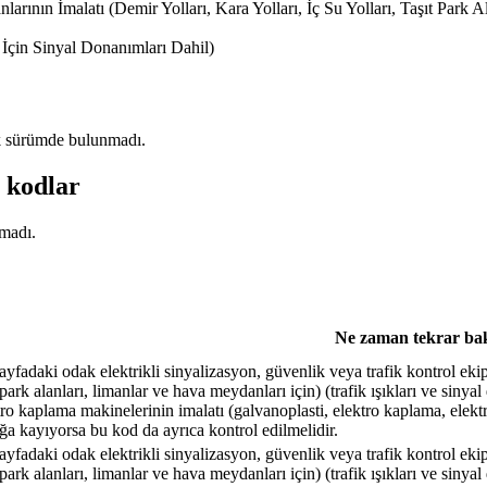
arının İmalatı (Demir Yolları, Kara Yolları, İç Su Yolları, Taşıt Park A
r İçin Sinyal Donanımları Dahil)
ilk sürümde bulunmadı.
 kodlar
amadı.
Ne zaman tekrar bak
ayfadaki odak elektrikli sinyalizasyon, güvenlik veya trafik kontrol ekipma
 park alanları, limanlar ve hava meydanları için) (trafik ışıkları ve sinyal
tro kaplama makinelerinin imalatı (galvanoplasti, elektro kaplama, elektro
ığa kayıyorsa bu kod da ayrıca kontrol edilmelidir.
ayfadaki odak elektrikli sinyalizasyon, güvenlik veya trafik kontrol ekipma
 park alanları, limanlar ve hava meydanları için) (trafik ışıkları ve sinyal