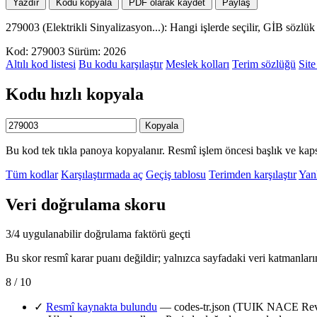
Yazdır
Kodu kopyala
PDF olarak kaydet
Paylaş
279003 (Elektrikli Sinyalizasyon...): Hangi işlerde seçilir, GİB sözl
Kod: 279003
Sürüm: 2026
Altılı kod listesi
Bu kodu karşılaştır
Meslek kolları
Terim sözlüğü
Site
Kodu hızlı kopyala
Kopyala
Bu kod tek tıkla panoya kopyalanır. Resmî işlem öncesi başlık ve kaps
Tüm kodlar
Karşılaştırmada aç
Geçiş tablosu
Terimden karşılaştır
Yanl
Veri doğrulama skoru
3/4 uygulanabilir doğrulama faktörü geçti
Bu skor resmî karar puanı değildir; yalnızca sayfadaki veri katmanları
8 / 10
✓
Resmî kaynakta bulundu
— codes-tr.json (TUIK NACE Rev.2