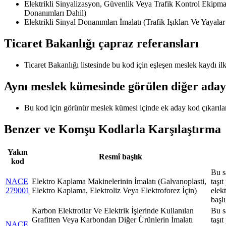
Elektrikli Sinyalizasyon, Güvenlik Veya Trafik Kontrol Ekipmanl
Donanımları Dahil)
Elektrikli Sinyal Donanımları İmalatı (Trafik Işıkları Ve Yayala
Ticaret Bakanlığı çapraz referansları
Ticaret Bakanlığı listesinde bu kod için eşleşen meslek kaydı 
Aynı meslek kümesinde görülen diğer aday
Bu kod için görünür meslek kümesi içinde ek aday kod çıkarıl
Benzer ve Komşu Kodlarla Karşılaştırma
Yakın
Resmî başlık
kod
Bu s
NACE
Elektro Kaplama Makinelerinin İmalatı (Galvanoplasti,
taşıt
279001
Elektro Kaplama, Elektroliz Veya Elektroforez İçin)
elek
başl
Karbon Elektrotlar Ve Elektrik İşlerinde Kullanılan
Bu s
Grafitten Veya Karbondan Diğer Ürünlerin İmalatı
taşıt
NACE