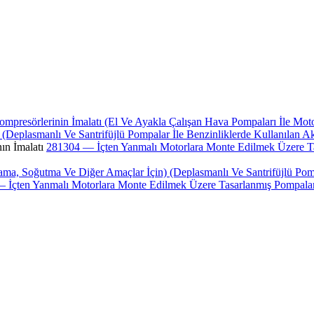
sörlerinin İmalatı (El Ve Ayakla Çalışan Hava Pompaları İle Motorlu
) (Deplasmanlı Ve Santrifüjlü Pompalar İle Benzinliklerde Kullanılan 
n İmalatı
281304 — İçten Yanmalı Motorlara Monte Edilmek Üzere Tas
ama, Soğutma Ve Diğer Amaçlar İçin) (Deplasmanlı Ve Santrifüjlü Pomp
 İçten Yanmalı Motorlara Monte Edilmek Üzere Tasarlanmış Pompaları