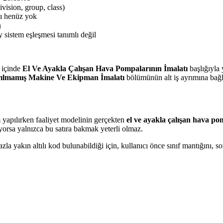
ivision, group, class)
sı henüz yok
u
 sistem eşleşmesi tanımlı değil
içinde
El Ve Ayakla Çalışan Hava Pompalarının İmalatı
başlığıyla 
rılmamış Makine Ve Ekipman İmalatı
bölümünün alt iş ayrımına bağl
m yapılırken faaliyet modelinin gerçekten
el ve ayakla çalışan hava po
ıyorsa yalnızca bu satıra bakmak yeterli olmaz.
a yakın altılı kod bulunabildiği için, kullanıcı önce sınıf mantığını,