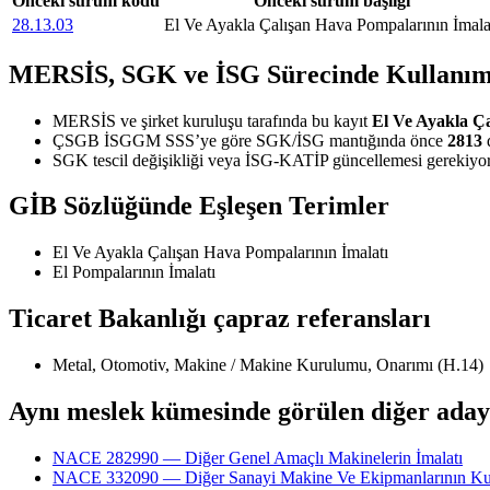
Önceki sürüm kodu
Önceki sürüm başlığı
28.13.03
El Ve Ayakla Çalışan Hava Pompalarının İmala
MERSİS, SGK ve İSG Sürecinde Kullanım
MERSİS ve şirket kuruluşu tarafında bu kayıt
El Ve Ayakla Ç
ÇSGB İSGGM SSS’ye göre SGK/İSG mantığında önce
2813
d
SGK tescil değişikliği veya İSG-KATİP güncellemesi gerekiyors
GİB Sözlüğünde Eşleşen Terimler
El Ve Ayakla Çalışan Hava Pompalarının İmalatı
El Pompalarının İmalatı
Ticaret Bakanlığı çapraz referansları
Metal, Otomotiv, Makine / Makine Kurulumu, Onarımı (H.14)
Aynı meslek kümesinde görülen diğer aday
NACE 282990 — Diğer Genel Amaçlı Makinelerin İmalatı
NACE 332090 — Diğer Sanayi Makine Ve Ekipmanlarının K