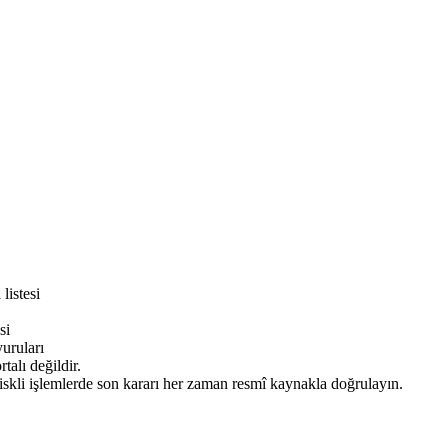
listesi
si
ruları
alı değildir.
iskli işlemlerde son kararı her zaman resmî kaynakla doğrulayın.