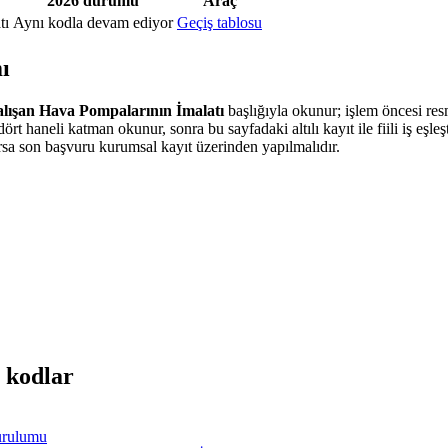
2026 durumu
Araç
tı
Aynı kodla devam ediyor
Geçiş tablosu
ı
alışan Hava Pompalarının İmalatı
başlığıyla okunur; işlem öncesi res
ört haneli katman okunur, sonra bu sayfadaki altılı kayıt ile fiili iş eşleşti
a son başvuru kurumsal kayıt üzerinden yapılmalıdır.
 kodlar
urulumu