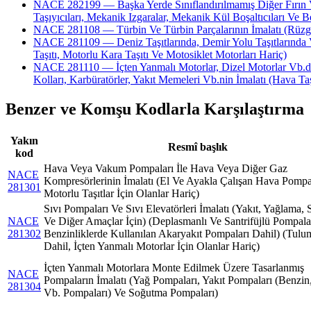
NACE 282199 — Başka Yerde Sınıflandırılmamış Diğer Fırın Ve 
Taşıyıcıları, Mekanik Izgaralar, Mekanik Kül Boşaltıcıları Ve B
NACE 281108 — Türbin Ve Türbin Parçalarının İmalatı (Rüzgar, 
NACE 281109 — Deniz Taşıtlarında, Demir Yolu Taşıtlarında Ve
Taşıtı, Motorlu Kara Taşıtı Ve Motosiklet Motorları Hariç)
NACE 281110 — İçten Yanmalı Motorlar, Dizel Motorlar Vb.de Ku
Kolları, Karbüratörler, Yakıt Memeleri Vb.nin İmalatı (Hava Taş
Benzer ve Komşu Kodlarla Karşılaştırma
Yakın
Resmî başlık
kod
Hava Veya Vakum Pompaları İle Hava Veya Diğer Gaz
NACE
Kompresörlerinin İmalatı (El Ve Ayakla Çalışan Hava Pompal
281301
Motorlu Taşıtlar İçin Olanlar Hariç)
Sıvı Pompaları Ve Sıvı Elevatörleri İmalatı (Yakıt, Yağlama,
NACE
Ve Diğer Amaçlar İçin) (Deplasmanlı Ve Santrifüjlü Pompalar
281302
Benzinliklerde Kullanılan Akaryakıt Pompaları Dahil) (Tul
Dahil, İçten Yanmalı Motorlar İçin Olanlar Hariç)
İçten Yanmalı Motorlara Monte Edilmek Üzere Tasarlanmış
NACE
Pompaların İmalatı (Yağ Pompaları, Yakıt Pompaları (Benzin
281304
Vb. Pompaları) Ve Soğutma Pompaları)