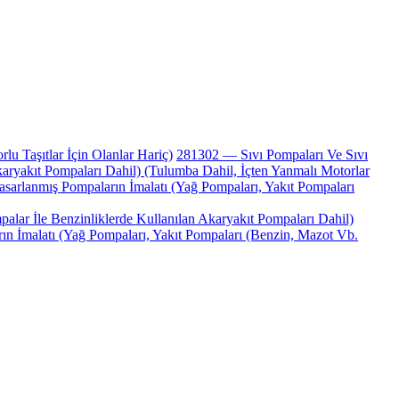
 Taşıtlar İçin Olanlar Hariç)
281302 — Sıvı Pompaları Ve Sıvı
Akaryakıt Pompaları Dahil) (Tulumba Dahil, İçten Yanmalı Motorlar
arlanmış Pompaların İmalatı (Yağ Pompaları, Yakıt Pompaları
alar İle Benzinliklerde Kullanılan Akaryakıt Pompaları Dahil)
n İmalatı (Yağ Pompaları, Yakıt Pompaları (Benzin, Mazot Vb.