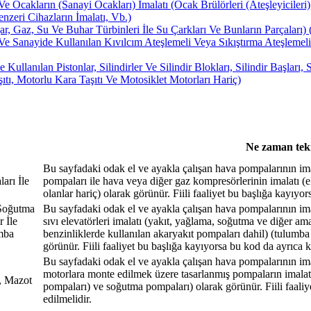
Ocakların (Sanayi Ocakları) İmalatı (Ocak Brülörleri (Ateşleyiciler
enzeri Cihazların İmalatı, Vb.)
Gaz, Su Ve Buhar Türbinleri İle Su Çarkları Ve Bunların Parçaları) (H
 Sanayide Kullanılan Kıvılcım Ateşlemeli Veya Sıkıştırma Ateşlemeli 
llanılan Pistonlar, Silindirler Ve Silindir Blokları, Silindir Başları
ıtı, Motorlu Kara Taşıtı Ve Motosiklet Motorları Hariç)
Ne zaman tekr
Bu sayfadaki odak el ve ayakla çalışan hava pompalarının imal
arı İle
pompaları ile hava veya diğer gaz kompresörlerinin imalatı (el
olanlar hariç) olarak görünür. Fiili faaliyet bu başlığa kayıyor
 Soğutma
Bu sayfadaki odak el ve ayakla çalışan hava pompalarının imala
 İle
sıvı elevatörleri imalatı (yakıt, yağlama, soğutma ve diğer ama
umba
benzinliklerde kullanılan akaryakıt pompaları dahil) (tulumba 
görünür. Fiili faaliyet bu başlığa kayıyorsa bu kod da ayrıca k
Bu sayfadaki odak el ve ayakla çalışan hava pompalarının imala
motorlara monte edilmek üzere tasarlanmış pompaların imalat
, Mazot
pompaları) ve soğutma pompaları) olarak görünür. Fiili faaliy
edilmelidir.