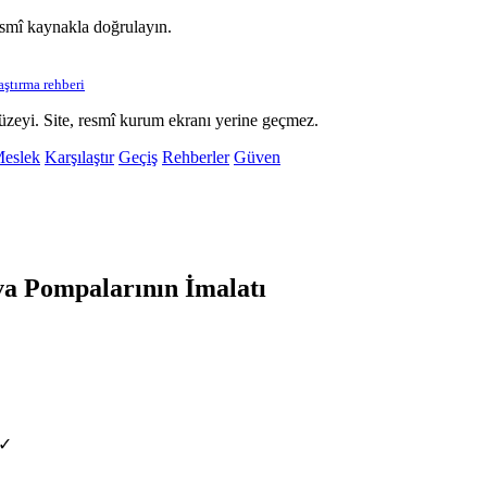
esmî kaynakla doğrulayın.
laştırma rehberi
üzeyi. Site, resmî kurum ekranı yerine geçmez.
eslek
Karşılaştır
Geçiş
Rehberler
Güven
a Pompalarının İmalatı
 ✓