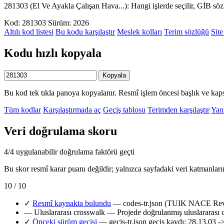
281303 (El Ve Ayakla Çalışan Hava...): Hangi işlerde seçilir, GİB sö
Kod: 281303
Sürüm: 2026
Altılı kod listesi
Bu kodu karşılaştır
Meslek kolları
Terim sözlüğü
Site
Kodu hızlı kopyala
Kopyala
Bu kod tek tıkla panoya kopyalanır. Resmî işlem öncesi başlık ve kaps
Tüm kodlar
Karşılaştırmada aç
Geçiş tablosu
Terimden karşılaştır
Yanl
Veri doğrulama skoru
4/4 uygulanabilir doğrulama faktörü geçti
Bu skor resmî karar puanı değildir; yalnızca sayfadaki veri katmanları
10 / 10
✓
Resmî kaynakta bulundu
— codes-tr.json (TUIK NACE Rev.2
—
Uluslararası crosswalk
— Projede doğrulanmış uluslararası 
✓
Önceki sürüm geçişi
— gecis-tr.json geçiş kaydı: 28.13.03 -