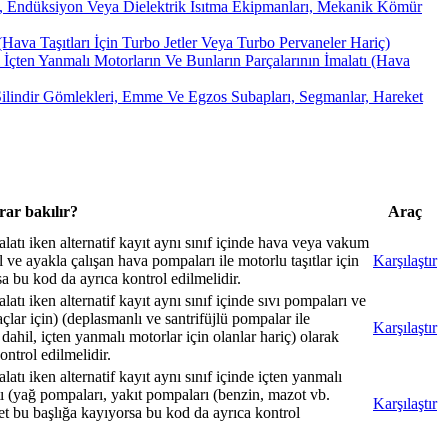
i), Endüksiyon Veya Dielektrik Isıtma Ekipmanları, Mekanik Kömür
ava Taşıtları İçin Turbo Jetler Veya Turbo Pervaneler Hariç)
İçten Yanmalı Motorların Ve Bunların Parçalarının İmalatı (Hava
, Silindir Gömlekleri, Emme Ve Egzos Subapları, Segmanlar, Hareket
ar bakılır?
Araç
atı iken alternatif kayıt aynı sınıf içinde hava veya vakum
 ve ayakla çalışan hava pompaları ile motorlu taşıtlar için
Karşılaştır
sa bu kod da ayrıca kontrol edilmelidir.
tı iken alternatif kayıt aynı sınıf içinde sıvı pompaları ve
çlar için) (deplasmanlı ve santrifüjlü pompalar ile
Karşılaştır
dahil, içten yanmalı motorlar için olanlar hariç) olarak
ontrol edilmelidir.
tı iken alternatif kayıt aynı sınıf içinde içten yanmalı
ı (yağ pompaları, yakıt pompaları (benzin, mazot vb.
Karşılaştır
et bu başlığa kayıyorsa bu kod da ayrıca kontrol