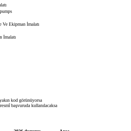
latı
r pumps
e Ve Ekipman İmalatı
 İmalatı
 yakın kod görünüyorsa
resmî başvuruda kullanılacaksa