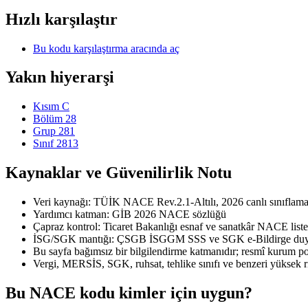
Hızlı karşılaştır
Bu kodu karşılaştırma aracında aç
Yakın hiyerarşi
Kısım C
Bölüm 28
Grup 281
Sınıf 2813
Kaynaklar ve Güvenilirlik Notu
Veri kaynağı: TÜİK NACE Rev.2.1-Altılı, 2026 canlı sınıflama 
Yardımcı katman: GİB 2026 NACE sözlüğü
Çapraz kontrol: Ticaret Bakanlığı esnaf ve sanatkâr NACE liste
İSG/SGK mantığı: ÇSGB İSGGM SSS ve SGK e-Bildirge duyu
Bu sayfa bağımsız bir bilgilendirme katmanıdır; resmî kurum port
Vergi, MERSİS, SGK, ruhsat, tehlike sınıfı ve benzeri yüksek r
Bu NACE kodu kimler için uygun?