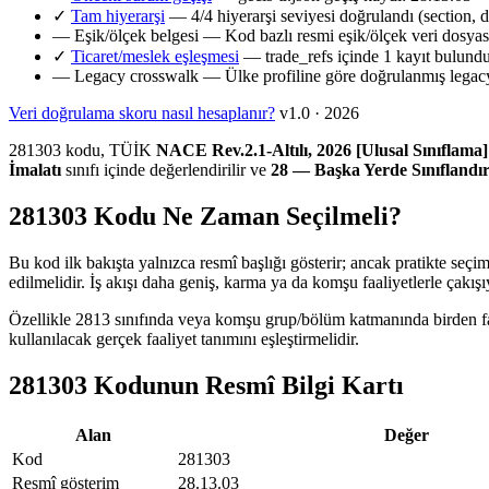
✓
Tam hiyerarşi
— 4/4 hiyerarşi seviyesi doğrulandı (section, d
—
Eşik/ölçek belgesi
— Kod bazlı resmi eşik/ölçek veri dosya
✓
Ticaret/meslek eşleşmesi
— trade_refs içinde 1 kayıt bulund
—
Legacy crosswalk
— Ülke profiline göre doğrulanmış legacy
Veri doğrulama skoru nasıl hesaplanır?
v1.0 · 2026
281303 kodu, TÜİK
NACE Rev.2.1-Altılı, 2026 [Ulusal Sınıflama]
İmalatı
sınıfı içinde değerlendirilir ve
28 — Başka Yerde Sınıflandı
281303 Kodu Ne Zaman Seçilmeli?
Bu kod ilk bakışta yalnızca resmî başlığı gösterir; ancak pratikte seçi
edilmelidir. İş akışı daha geniş, karma ya da komşu faaliyetlerle çakış
Özellikle 2813 sınıfında veya komşu grup/bölüm katmanında birden fazl
kullanılacak gerçek faaliyet tanımını eşleştirmelidir.
281303 Kodunun Resmî Bilgi Kartı
Alan
Değer
Kod
281303
Resmî gösterim
28.13.03