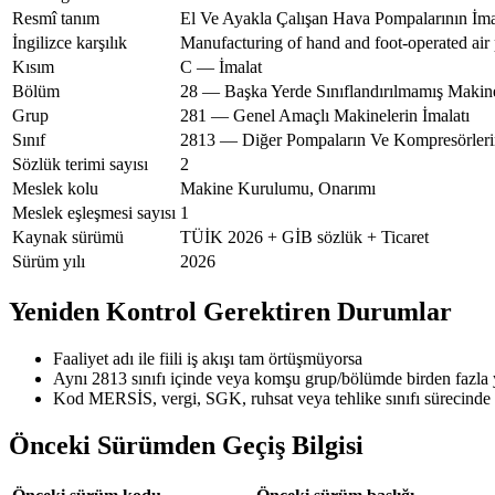
Resmî tanım
El Ve Ayakla Çalışan Hava Pompalarının İma
İngilizce karşılık
Manufacturing of hand and foot-operated ai
Kısım
C — İmalat
Bölüm
28 — Başka Yerde Sınıflandırılmamış Makin
Grup
281 — Genel Amaçlı Makinelerin İmalatı
Sınıf
2813 — Diğer Pompaların Ve Kompresörlerin
Sözlük terimi sayısı
2
Meslek kolu
Makine Kurulumu, Onarımı
Meslek eşleşmesi sayısı
1
Kaynak sürümü
TÜİK 2026 + GİB sözlük + Ticaret
Sürüm yılı
2026
Yeniden Kontrol Gerektiren Durumlar
Faaliyet adı ile fiili iş akışı tam örtüşmüyorsa
Aynı 2813 sınıfı içinde veya komşu grup/bölümde birden fazla
Kod MERSİS, vergi, SGK, ruhsat veya tehlike sınıfı sürecinde 
Önceki Sürümden Geçiş Bilgisi