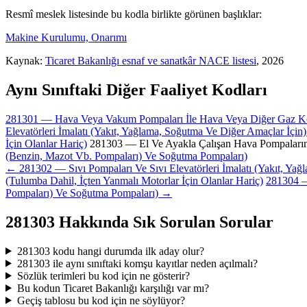
Resmî meslek listesinde bu kodla birlikte görünen başlıklar:
Makine Kurulumu, Onarımı
Kaynak:
Ticaret Bakanlığı esnaf ve sanatkâr NACE listesi
, 2026
Aynı Sınıftaki Diğer Faaliyet Kodları
281301 — Hava Veya Vakum Pompaları İle Hava Veya Diğer Gaz Kompre
Elevatörleri İmalatı (Yakıt, Yağlama, Soğutma Ve Diğer Amaçlar İçin
İçin Olanlar Hariç)
281303 — El Ve Ayakla Çalışan Hava Pompalarını
(Benzin, Mazot Vb. Pompaları) Ve Soğutma Pompaları)
← 281302 — Sıvı Pompaları Ve Sıvı Elevatörleri İmalatı (Yakıt, Yağl
(Tulumba Dahil, İçten Yanmalı Motorlar İçin Olanlar Hariç)
281304 —
Pompaları) Ve Soğutma Pompaları) →
281303 Hakkında Sık Sorulan Sorular
281303 kodu hangi durumda ilk aday olur?
281303 ile aynı sınıftaki komşu kayıtlar neden açılmalı?
Sözlük terimleri bu kod için ne gösterir?
Bu kodun Ticaret Bakanlığı karşılığı var mı?
Geçiş tablosu bu kod için ne söylüyor?