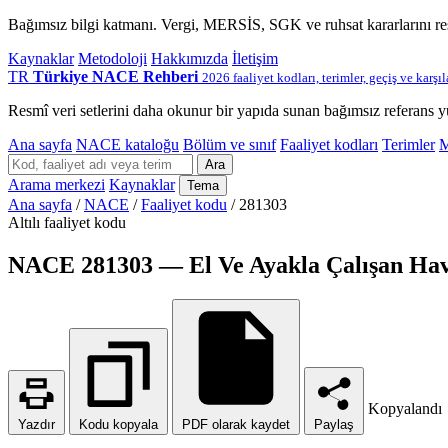
Bağımsız bilgi katmanı. Vergi, MERSİS, SGK ve ruhsat kararlarını r
Kaynaklar
Metodoloji
Hakkımızda
İletişim
TR
Türkiye NACE Rehberi
2026 faaliyet kodları, terimler, geçiş ve karşı
Resmî veri setlerini daha okunur bir yapıda sunan bağımsız referans y
Ana sayfa
NACE kataloğu
Bölüm ve sınıf
Faaliyet kodları
Terimler
M
Ara
Arama merkezi
Kaynaklar
Tema
Ana sayfa
/
NACE
/
Faaliyet kodu
/
281303
Altılı faaliyet kodu
NACE 281303 — El Ve Ayakla Çalışan Hav
Kopyalandı
Yazdır
Kodu kopyala
PDF olarak kaydet
Paylaş