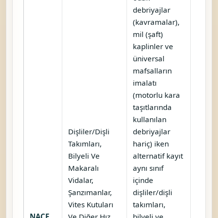
debriyajlar
(kavramalar),
mil (şaft)
kaplinler ve
üniversal
mafsalların
imalatı
(motorlu kara
taşıtlarında
kullanılan
Dişliler/Dişli
debriyajlar
Takımları,
hariç) iken
Bilyeli Ve
alternatif kayıt
Makaralı
aynı sınıf
Vidalar,
içinde
Şanzımanlar,
dişliler/dişli
Vites Kutuları
takımları,
NACE
Ve Diğer Hız
bilyeli ve