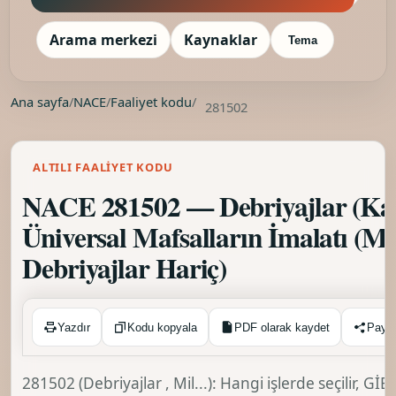
Arama merkezi
Kaynaklar
Tema
Ana sayfa
/
NACE
/
Faaliyet kodu
/
281502
ALTILI FAALIYET KODU
NACE 281502 — Debriyajlar (Kavr
Üniversal Mafsalların İmalatı (Mo
Debriyajlar Hariç)
Kopyalandı ✓
Yazdır
Kodu kopyala
PDF olarak kaydet
Payl
281502 (Debriyajlar , Mil...): Hangi işlerde seçilir, 