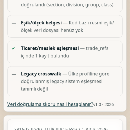
doğrulandı (section, division, group, class)
—
Eşik/ölçek belgesi
— Kod bazlı resmi eşik/
ölçek veri dosyası henüz yok
✓
Ticaret/meslek eşleşmesi
— trade_refs
içinde 1 kayıt bulundu
—
Legacy crosswalk
— Ülke profiline göre
doğrulanmış legacy sistem eşleşmesi
tanımlı değil
Veri doğrulama skoru nasıl hesaplanır?
v1.0 · 2026
281502 kodu, TÜİK
NACE Rev.2.1-Altılı, 2026