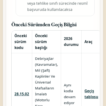
veya tehlike sınıfı sürecinde resmî
başvuruda kullanılacaksa
Önceki Sürümden Geçiş Bilgisi
Önceki
Önceki
2026
sürüm
sürüm
Araç
durumu
kodu
başlığı
Debriyajlar
(Kavramalar),
Mil (Şaft)
Kaplinler Ve
Üniversal
Aynı
Mafsalların
kodla
Geçiş
28.15.02
İmalatı
devam
tablosu
(Motorlu
ediyor
Kara