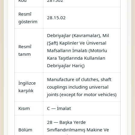
Resmî
28.15.02
gösterim
Debriyajlar (Kavramalar), Mil
(Şaft) Kaplinler Ve Üniversal
Resmî
Mafsalların İmalatı (Motorlu
tanım
Kara Taşıtlarında Kullanılan
Debriyajlar Hariç)
Manufacture of clutches, shaft
İngilizce
couplings including universal
karşılık
joints (except for motor vehicles)
Kısım
C — İmalat
28 — Başka Yerde
Bölüm
Sınıflandırılmamış Makine Ve