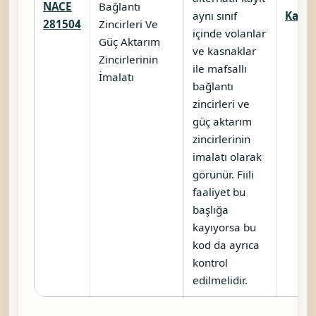
NACE
Bağlantı
aynı sınıf
Karşıl
281504
Zincirleri Ve
içinde volanlar
Güç Aktarım
ve kasnaklar
Zincirlerinin
ile mafsallı
İmalatı
bağlantı
zincirleri ve
güç aktarım
zincirlerinin
imalatı olarak
görünür. Fiili
faaliyet bu
başlığa
kayıyorsa bu
kod da ayrıca
kontrol
edilmelidir.