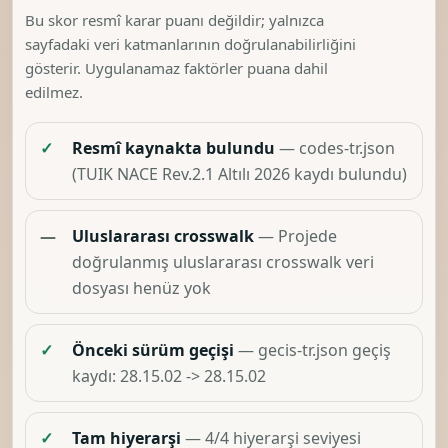
Bu skor resmî karar puanı değildir; yalnızca
sayfadaki veri katmanlarının doğrulanabilirliğini
gösterir. Uygulanamaz faktörler puana dahil
edilmez.
✓
Resmî kaynakta bulundu
— codes-tr.json
(TUIK NACE Rev.2.1 Altılı 2026 kaydı bulundu)
—
Uluslararası crosswalk
— Projede
doğrulanmış uluslararası crosswalk veri
dosyası henüz yok
✓
Önceki sürüm geçişi
— gecis-tr.json geçiş
kaydı: 28.15.02 -> 28.15.02
✓
Tam hiyerarşi
— 4/4 hiyerarşi seviyesi