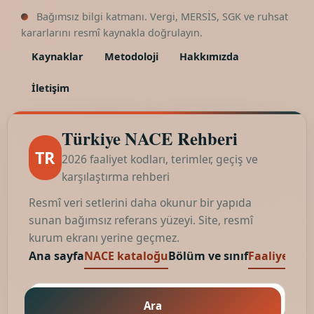
Bağımsız bilgi katmanı. Vergi, MERSİS, SGK ve ruhsat
kararlarını resmî kaynakla doğrulayın.
Kaynaklar
Metodoloji
Hakkımızda
İletişim
Türkiye NACE Rehberi
TR
2026 faaliyet kodları, terimler, geçiş ve
karşılaştırma rehberi
Resmî veri setlerini daha okunur bir yapıda
sunan bağımsız referans yüzeyi. Site, resmî
kurum ekranı yerine geçmez.
Ana sayfa
NACE kataloğu
Bölüm ve sınıf
Faaliyet kod
Ara