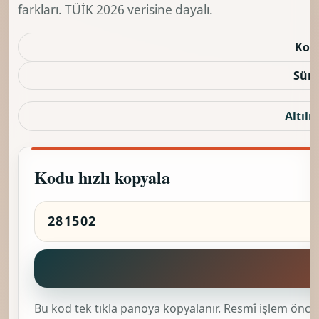
farkları. TÜİK 2026 verisine dayalı.
Kod
Sürü
Altılı 
Kodu hızlı kopyala
K
Bu kod tek tıkla panoya kopyalanır. Resmî işlem önces