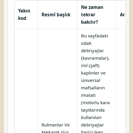
Ne zaman
Yakın
Resmî başlık
tekrar
Araç
kod
bakılır?
Bu sayfadaki
odak
debriyajlar
(kavramalar),
mil (şaft)
kaplinler ve
üniversal
mafsalların
imalatı
(motorlu kara
taşıtlarında
kullanılan
Rulmanlar Ve
debriyajlar
Mekanik Güç
hariç) iken