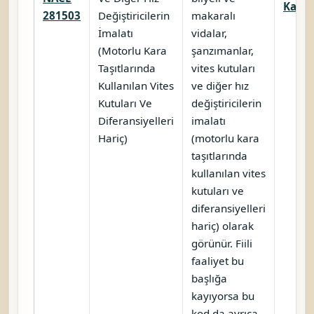
Karşıl
281503
Değiştiricilerin
makaralı
İmalatı
vidalar,
(Motorlu Kara
şanzımanlar,
Taşıtlarında
vites kutuları
Kullanılan Vites
ve diğer hız
Kutuları Ve
değiştiricilerin
Diferansiyelleri
imalatı
Hariç)
(motorlu kara
taşıtlarında
kullanılan vites
kutuları ve
diferansiyelleri
hariç) olarak
görünür. Fiili
faaliyet bu
başlığa
kayıyorsa bu
kod da ayrıca