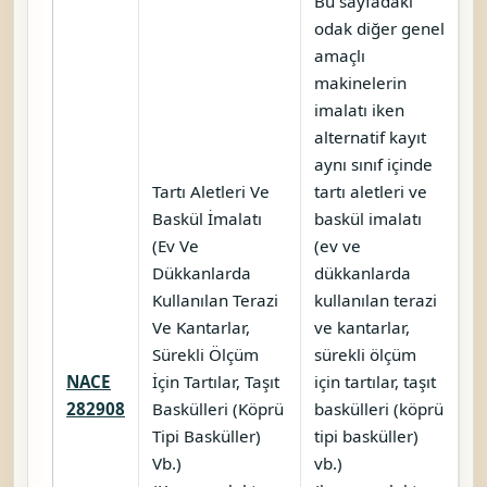
Bu sayfadaki
odak diğer genel
amaçlı
makinelerin
imalatı iken
alternatif kayıt
aynı sınıf içinde
Tartı Aletleri Ve
tartı aletleri ve
Baskül İmalatı
baskül imalatı
(Ev Ve
(ev ve
Dükkanlarda
dükkanlarda
Kullanılan Terazi
kullanılan terazi
Ve Kantarlar,
ve kantarlar,
Sürekli Ölçüm
sürekli ölçüm
NACE
İçin Tartılar, Taşıt
için tartılar, taşıt
K
282908
Baskülleri (Köprü
baskülleri (köprü
Tipi Basküller)
tipi basküller)
Vb.)
vb.)