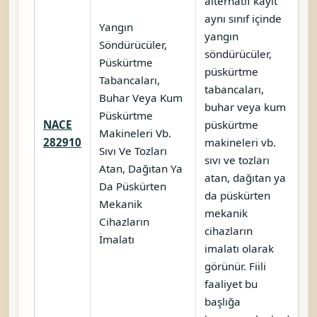
alternatif kayıt
aynı sınıf içinde
Yangın
yangın
Söndürücüler,
söndürücüler,
Püskürtme
püskürtme
Tabancaları,
tabancaları,
Buhar Veya Kum
buhar veya kum
Püskürtme
NACE
püskürtme
Makineleri Vb.
K
282910
makineleri vb.
Sıvı Ve Tozları
sıvı ve tozları
Atan, Dağıtan Ya
atan, dağıtan ya
Da Püskürten
da püskürten
Mekanik
mekanik
Cihazların
cihazların
İmalatı
imalatı olarak
görünür. Fiili
faaliyet bu
başlığa