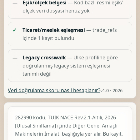
—
Eşik/ölçek belgesi
— Kod bazlı resmi eşik/
ölçek veri dosyası henüz yok
✓
Ticaret/meslek eşleşmesi
— trade_refs
içinde 1 kayıt bulundu
—
Legacy crosswalk
— Ülke profiline göre
doğrulanmış legacy sistem eşleşmesi
tanımlı değil
Veri doğrulama skoru nasıl hesaplanır?
v1.0 · 2026
282990 kodu, TÜİK
NACE Rev.2.1-Altılı, 2026
[Ulusal Sınıflama]
içinde
Diğer Genel Amaçlı
Makinelerin İmalatı
başlığıyla yer alır. Bu kayıt,