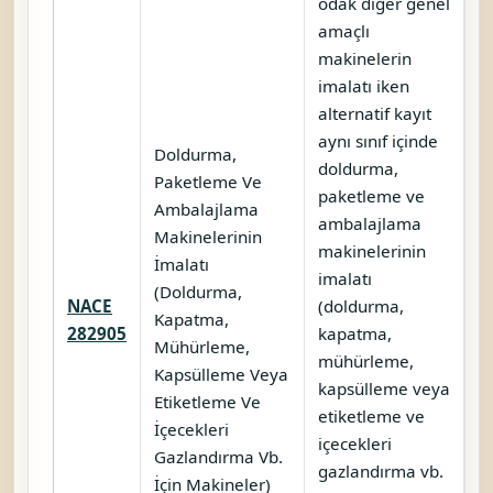
odak diğer genel
amaçlı
makinelerin
imalatı iken
alternatif kayıt
aynı sınıf içinde
Doldurma,
doldurma,
Paketleme Ve
paketleme ve
Ambalajlama
ambalajlama
Makinelerinin
makinelerinin
İmalatı
imalatı
(Doldurma,
NACE
(doldurma,
Kapatma,
K
282905
kapatma,
Mühürleme,
mühürleme,
Kapsülleme Veya
kapsülleme veya
Etiketleme Ve
etiketleme ve
İçecekleri
içecekleri
Gazlandırma Vb.
gazlandırma vb.
İçin Makineler)