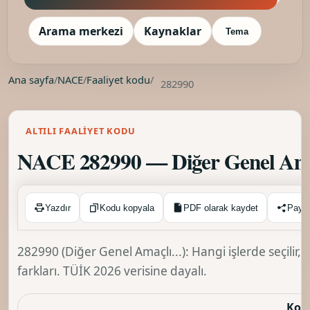
Arama merkezi
Kaynaklar
Tema
Ana sayfa
/
NACE
/
Faaliyet kodu
/
282990
ALTILI FAALIYET KODU
NACE 282990 — Diğer Genel Amaç
Kopyalandı ✓
Yazdır
Kodu kopyala
PDF olarak kaydet
Payl
282990 (Diğer Genel Amaçlı...): Hangi işlerde seçilir
farkları. TÜİK 2026 verisine dayalı.
Kod