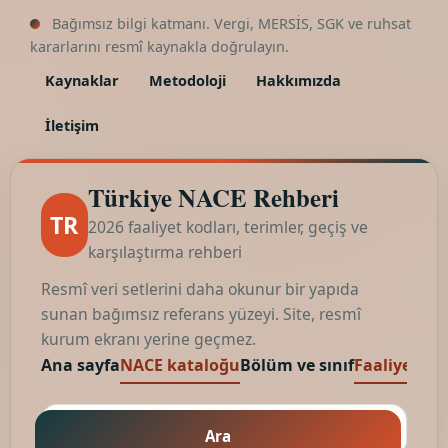
Bağımsız bilgi katmanı. Vergi, MERSİS, SGK ve ruhsat
kararlarını resmî kaynakla doğrulayın.
Kaynaklar
Metodoloji
Hakkımızda
İletişim
Türkiye NACE Rehberi
TR
2026 faaliyet kodları, terimler, geçiş ve
karşılaştırma rehberi
Resmî veri setlerini daha okunur bir yapıda
sunan bağımsız referans yüzeyi. Site, resmî
kurum ekranı yerine geçmez.
Ana sayfa
NACE kataloğu
Bölüm ve sınıf
Faaliyet kod
Ara