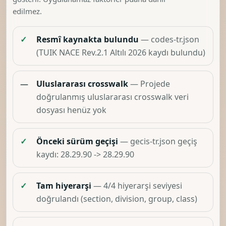
edilmez.
✓
Resmî kaynakta bulundu
— codes-tr.json
(TUIK NACE Rev.2.1 Altılı 2026 kaydı bulundu)
—
Uluslararası crosswalk
— Projede
doğrulanmış uluslararası crosswalk veri
dosyası henüz yok
✓
Önceki sürüm geçişi
— gecis-tr.json geçiş
kaydı: 28.29.90 -> 28.29.90
✓
Tam hiyerarşi
— 4/4 hiyerarşi seviyesi
doğrulandı (section, division, group, class)