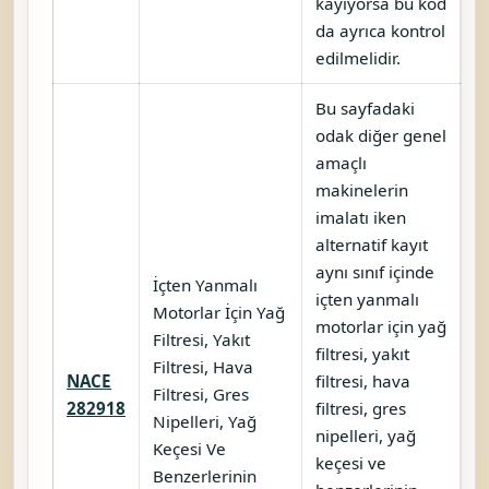
kayıyorsa bu kod
da ayrıca kontrol
edilmelidir.
Bu sayfadaki
odak diğer genel
amaçlı
makinelerin
imalatı iken
alternatif kayıt
aynı sınıf içinde
İçten Yanmalı
içten yanmalı
Motorlar İçin Yağ
motorlar için yağ
Filtresi, Yakıt
filtresi, yakıt
Filtresi, Hava
NACE
filtresi, hava
Filtresi, Gres
K
282918
filtresi, gres
Nipelleri, Yağ
nipelleri, yağ
Keçesi Ve
keçesi ve
Benzerlerinin