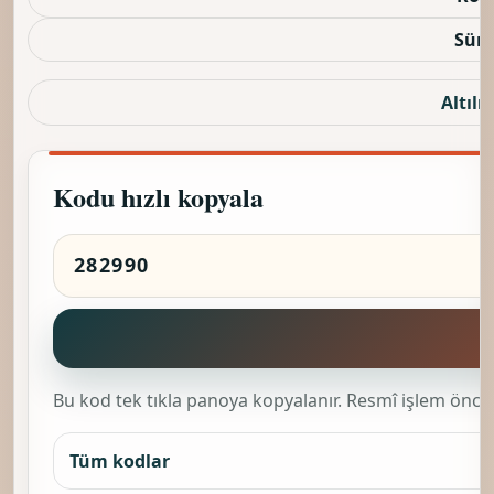
Sürü
Altılı 
Kodu hızlı kopyala
K
Bu kod tek tıkla panoya kopyalanır. Resmî işlem önces
Tüm kodlar