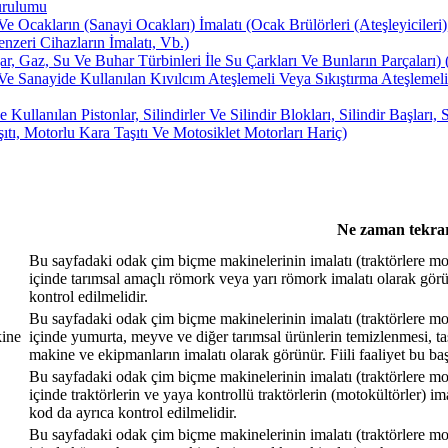
urulumu
Ocakların (Sanayi Ocakları) İmalatı (Ocak Brülörleri (Ateşleyiciler
enzeri Cihazların İmalatı, Vb.)
Gaz, Su Ve Buhar Türbinleri İle Su Çarkları Ve Bunların Parçaları) (H
 Sanayide Kullanılan Kıvılcım Ateşlemeli Veya Sıkıştırma Ateşlemeli 
llanılan Pistonlar, Silindirler Ve Silindir Blokları, Silindir Başları
ıtı, Motorlu Kara Taşıtı Ve Motosiklet Motorları Hariç)
Ne zaman tekrar
Bu sayfadaki odak çim biçme makinelerinin imalatı (traktörlere monte
içinde tarımsal amaçlı römork veya yarı römork imalatı olarak görün
kontrol edilmelidir.
Bu sayfadaki odak çim biçme makinelerinin imalatı (traktörlere monte
kine
içinde yumurta, meyve ve diğer tarımsal ürünlerin temizlenmesi, tas
makine ve ekipmanların imalatı olarak görünür. Fiili faaliyet bu ba
Bu sayfadaki odak çim biçme makinelerinin imalatı (traktörlere monte
içinde traktörlerin ve yaya kontrollü traktörlerin (motokültörler) im
kod da ayrıca kontrol edilmelidir.
Bu sayfadaki odak çim biçme makinelerinin imalatı (traktörlere monte