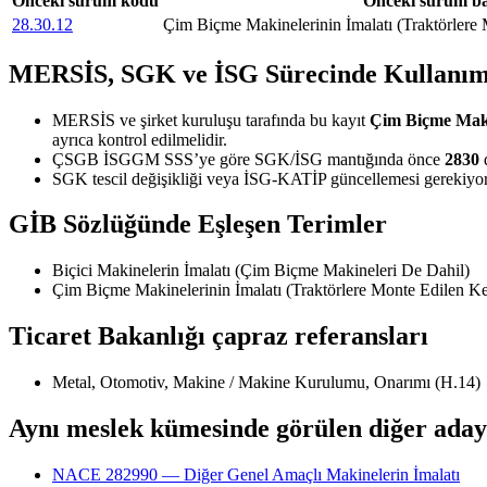
Önceki sürüm kodu
Önceki sürüm baş
28.30.12
Çim Biçme Makinelerinin İmalatı (Traktörlere 
MERSİS, SGK ve İSG Sürecinde Kullanım
MERSİS ve şirket kuruluşu tarafında bu kayıt
Çim Biçme Makin
ayrıca kontrol edilmelidir.
ÇSGB İSGGM SSS’ye göre SGK/İSG mantığında önce
2830
d
SGK tescil değişikliği veya İSG-KATİP güncellemesi gerekiyors
GİB Sözlüğünde Eşleşen Terimler
Biçici Makinelerin İmalatı (Çim Biçme Makineleri De Dahil)
Çim Biçme Makinelerinin İmalatı (Traktörlere Monte Edilen Kes
Ticaret Bakanlığı çapraz referansları
Metal, Otomotiv, Makine / Makine Kurulumu, Onarımı (H.14)
Aynı meslek kümesinde görülen diğer aday
NACE 282990 — Diğer Genel Amaçlı Makinelerin İmalatı