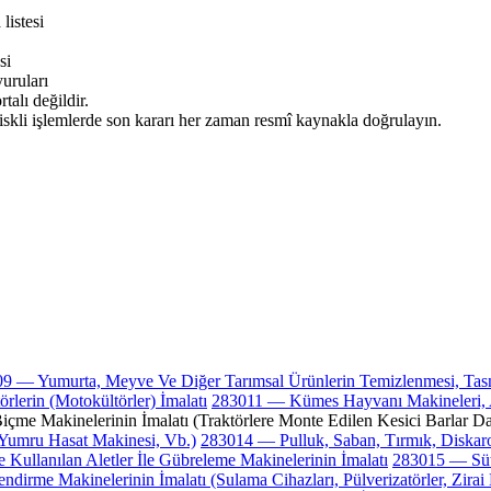
listesi
si
ruları
alı değildir.
iskli işlemlerde son kararı her zaman resmî kaynakla doğrulayın.
9 — Yumurta, Meyve Ve Diğer Tarımsal Ürünlerin Temizlenmesi, Tasni
rlerin (Motokültörler) İmalatı
283011 — Kümes Hayvanı Makineleri, A
me Makinelerinin İmalatı (Traktörlere Monte Edilen Kesici Barlar Da
Yumru Hasat Makinesi, Vb.)
283014 — Pulluk, Saban, Tırmık, Diskaro,
Kullanılan Aletler İle Gübreleme Makinelerinin İmalatı
283015 — Süt
dirme Makinelerinin İmalatı (Sulama Cihazları, Pülverizatörler, Zirai