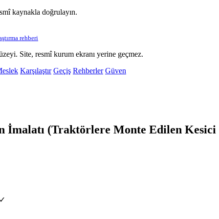
esmî kaynakla doğrulayın.
laştırma rehberi
üzeyi. Site, resmî kurum ekranı yerine geçmez.
eslek
Karşılaştır
Geçiş
Rehberler
Güven
malatı (Traktörlere Monte Edilen Kesici 
 ✓