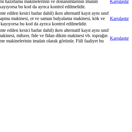
mi hazırlama makinelerinin ve donanımlarının imalatı
Karşılaştır
 kayıyorsa bu kod da ayrıca kontrol edilmelidir.
 edilen kesici barlar dahil) iken alternatif kayıt aynı sınıf
 yapma makinesi, ot ve saman balyalama makinesi, kök ve
Karşılaştır
 kayıyorsa bu kod da ayrıca kontrol edilmelidir.
 edilen kesici barlar dahil) iken alternatif kayıt aynı sınıf
a makinesi, mibzer, fide ve fidan dikim makinesi vb. toprağın
Karşılaştır
me makinelerinin imalatı olarak görünür. Fiili faaliyet bu