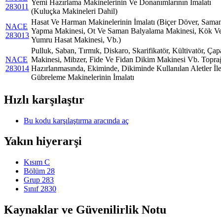
Yemi Hazırlama Makinelerinin Ve Donanımlarının İmalatı
283011
(Kuluçka Makineleri Dahil)
Hasat Ve Harman Makinelerinin İmalatı (Biçer Döver, Sama
NACE
Yapma Makinesi, Ot Ve Saman Balyalama Makinesi, Kök V
283013
Yumru Hasat Makinesi, Vb.)
Pulluk, Saban, Tırmık, Diskaro, Skarifikatör, Kültivatör, Çap
NACE
Makinesi, Mibzer, Fide Ve Fidan Dikim Makinesi Vb. Topra
283014
Hazırlanmasında, Ekiminde, Dikiminde Kullanılan Aletler İl
Gübreleme Makinelerinin İmalatı
Hızlı karşılaştır
Bu kodu karşılaştırma aracında aç
Yakın hiyerarşi
Kısım C
Bölüm 28
Grup 283
Sınıf 2830
Kaynaklar ve Güvenilirlik Notu