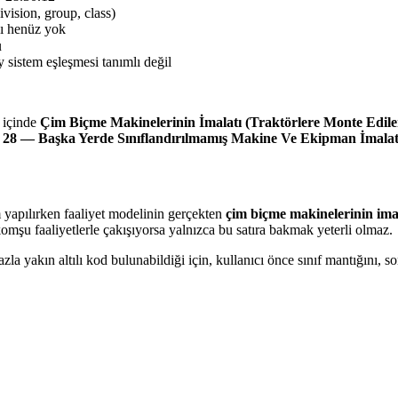
ivision, group, class)
sı henüz yok
u
 sistem eşleşmesi tanımlı değil
içinde
Çim Biçme Makinelerinin İmalatı (Traktörlere Monte Edilen
e
28 — Başka Yerde Sınıflandırılmamış Makine Ve Ekipman İmalat
m yapılırken faaliyet modelinin gerçekten
çim biçme makinelerinin imala
komşu faaliyetlerle çakışıyorsa yalnızca bu satıra bakmak yeterli olmaz.
a yakın altılı kod bulunabildiği için, kullanıcı önce sınıf mantığını,