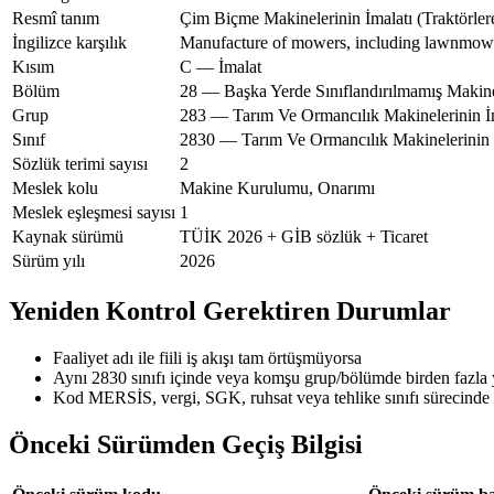
Resmî tanım
Çim Biçme Makinelerinin İmalatı (Traktörler
İngilizce karşılık
Manufacture of mowers, including lawnmow
Kısım
C — İmalat
Bölüm
28 — Başka Yerde Sınıflandırılmamış Makin
Grup
283 — Tarım Ve Ormancılık Makinelerinin İ
Sınıf
2830 — Tarım Ve Ormancılık Makinelerinin 
Sözlük terimi sayısı
2
Meslek kolu
Makine Kurulumu, Onarımı
Meslek eşleşmesi sayısı
1
Kaynak sürümü
TÜİK 2026 + GİB sözlük + Ticaret
Sürüm yılı
2026
Yeniden Kontrol Gerektiren Durumlar
Faaliyet adı ile fiili iş akışı tam örtüşmüyorsa
Aynı 2830 sınıfı içinde veya komşu grup/bölümde birden fazla
Kod MERSİS, vergi, SGK, ruhsat veya tehlike sınıfı sürecinde 
Önceki Sürümden Geçiş Bilgisi