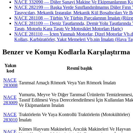
NACE 332090 — Diğer Sanayi Makine Ve Ekipmanlarının K
NACE 282199 — Başka Yerde Sınıflandırılmamış Diğer Fırın Ve 
Taşıyıcıları, Mekanik Izgaralar, Mekanik Kül Boşaltıcıları Ve B
NACE 281108 — Türbin Ve Türbin Parçalarının İmalatı (Rüzgar, 
NACE 281109 — Deniz Taşıtlarında, Demir Yolu Taşıtlarında Ve
Taşıtı, Motorlu Kara Taşıtı Ve Motosiklet Motorları Hariç)
NACE 281110 — İçten Yanmalı Motorlar, Dizel Motorlar Vb.de Ku
Kolları, Karbüratörler, Yakıt Memeleri Vb.nin İmalatı (Hava Taş
Benzer ve Komşu Kodlarla Karşılaştırma
Yakın
Resmî başlık
kod
NACE
Tarımsal Amaçlı Römork Veya Yarı Römork İmalatı
283008
Yumurta, Meyve Ve Diğer Tarımsal Ürünlerin Temizlenmesi,
NACE
Tasnif Edilmesi Veya Derecelendirilmesi İçin Kullanılan Ma
283009
Ve Ekipmanların İmalatı
NACE
Traktörlerin Ve Yaya Kontrollü Traktörlerin (Motokültörler)
283010
İmalatı
Kümes Hayvanı Makineleri, Arıcılık Makineleri Ve Hayvan
NACE