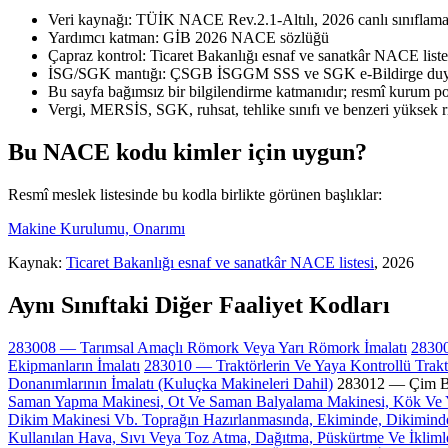
Veri kaynağı: TÜİK NACE Rev.2.1-Altılı, 2026 canlı sınıflama 
Yardımcı katman: GİB 2026 NACE sözlüğü
Çapraz kontrol: Ticaret Bakanlığı esnaf ve sanatkâr NACE liste
İSG/SGK mantığı: ÇSGB İSGGM SSS ve SGK e-Bildirge duyu
Bu sayfa bağımsız bir bilgilendirme katmanıdır; resmî kurum port
Vergi, MERSİS, SGK, ruhsat, tehlike sınıfı ve benzeri yüksek r
Bu NACE kodu kimler için uygun?
Resmî meslek listesinde bu kodla birlikte görünen başlıklar:
Makine Kurulumu, Onarımı
Kaynak:
Ticaret Bakanlığı esnaf ve sanatkâr NACE listesi
, 2026
Aynı Sınıftaki Diğer Faaliyet Kodları
283008 — Tarımsal Amaçlı Römork Veya Yarı Römork İmalatı
28300
Ekipmanların İmalatı
283010 — Traktörlerin Ve Yaya Kontrollü Traktö
Donanımlarının İmalatı (Kuluçka Makineleri Dahil)
283012 — Çim Biç
Saman Yapma Makinesi, Ot Ve Saman Balyalama Makinesi, Kök Ve 
Dikim Makinesi Vb. Toprağın Hazırlanmasında, Ekiminde, Dikiminde 
Kullanılan Hava, Sıvı Veya Toz Atma, Dağıtma, Püskürtme Ve İklimlen