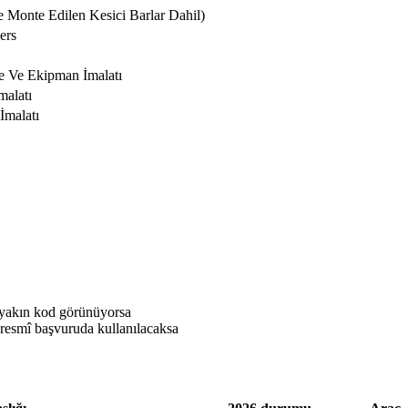
e Monte Edilen Kesici Barlar Dahil)
ers
e Ve Ekipman İmalatı
malatı
İmalatı
 yakın kod görünüyorsa
resmî başvuruda kullanılacaksa