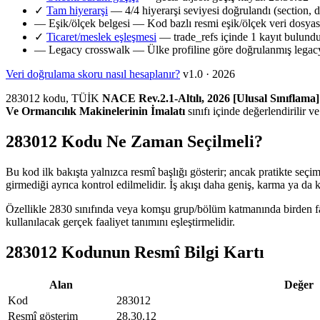
✓
Tam hiyerarşi
— 4/4 hiyerarşi seviyesi doğrulandı (section, d
—
Eşik/ölçek belgesi
— Kod bazlı resmi eşik/ölçek veri dosya
✓
Ticaret/meslek eşleşmesi
— trade_refs içinde 1 kayıt bulund
—
Legacy crosswalk
— Ülke profiline göre doğrulanmış legacy
Veri doğrulama skoru nasıl hesaplanır?
v1.0 · 2026
283012 kodu, TÜİK
NACE Rev.2.1-Altılı, 2026 [Ulusal Sınıflama]
Ve Ormancılık Makinelerinin İmalatı
sınıfı içinde değerlendirilir v
283012 Kodu Ne Zaman Seçilmeli?
Bu kod ilk bakışta yalnızca resmî başlığı gösterir; ancak pratikte seçi
girmediği ayrıca kontrol edilmelidir. İş akışı daha geniş, karma ya da 
Özellikle 2830 sınıfında veya komşu grup/bölüm katmanında birden fazl
kullanılacak gerçek faaliyet tanımını eşleştirmelidir.
283012 Kodunun Resmî Bilgi Kartı
Alan
Değer
Kod
283012
Resmî gösterim
28.30.12