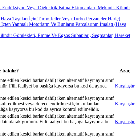
i), Endüksiyon Veya Dielektrik Isıtma Ekipmanları, Mekanik Kömür
ava Taşıtları İçin Turbo Jetler Veya Turbo Pervaneler Hariç)
İçten Yanmalı Motorların Ve Bunların Parçalarının İmalatı (Hava
, Silindir Gömlekleri, Emme Ve Egzos Subapları, Segmanlar, Hareket
 bakılır?
Araç
 edilen kesici barlar dahil) iken alternatif kayıt aynı sınıf
ür. Fiili faaliyet bu başlığa kayıyorsa bu kod da ayrıca
Karşılaştır
 edilen kesici barlar dahil) iken alternatif kayıt aynı sınıf
nif edilmesi veya derecelendirilmesi için kullanılan
Karşılaştır
şlığa kayıyorsa bu kod da ayrıca kontrol edilmelidir.
 edilen kesici barlar dahil) iken alternatif kayıt aynı sınıf
alatı olarak görünür. Fiili faaliyet bu başlığa kayıyorsa bu
Karşılaştır
 edilen kesici barlar dahil) iken alternatif kayıt aynı sınıf