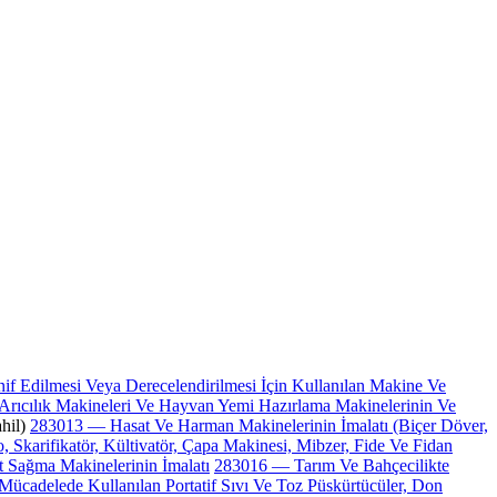
f Edilmesi Veya Derecelendirilmesi İçin Kullanılan Makine Ve
rıcılık Makineleri Ve Hayvan Yemi Hazırlama Makinelerinin Ve
hil)
283013 — Hasat Ve Harman Makinelerinin İmalatı (Biçer Döver,
 Skarifikatör, Kültivatör, Çapa Makinesi, Mibzer, Fide Ve Fidan
 Sağma Makinelerinin İmalatı
283016 — Tarım Ve Bahçecilikte
 Mücadelede Kullanılan Portatif Sıvı Ve Toz Püskürtücüler, Don