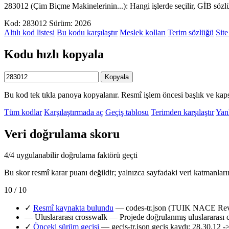
283012 (Çim Biçme Makinelerinin...): Hangi işlerde seçilir, GİB söz
Kod: 283012
Sürüm: 2026
Altılı kod listesi
Bu kodu karşılaştır
Meslek kolları
Terim sözlüğü
Site
Kodu hızlı kopyala
Kopyala
Bu kod tek tıkla panoya kopyalanır. Resmî işlem öncesi başlık ve kaps
Tüm kodlar
Karşılaştırmada aç
Geçiş tablosu
Terimden karşılaştır
Yanl
Veri doğrulama skoru
4/4 uygulanabilir doğrulama faktörü geçti
Bu skor resmî karar puanı değildir; yalnızca sayfadaki veri katmanları
10 / 10
✓
Resmî kaynakta bulundu
— codes-tr.json (TUIK NACE Rev.2
—
Uluslararası crosswalk
— Projede doğrulanmış uluslararası 
✓
Önceki sürüm geçişi
— gecis-tr.json geçiş kaydı: 28.30.12 -