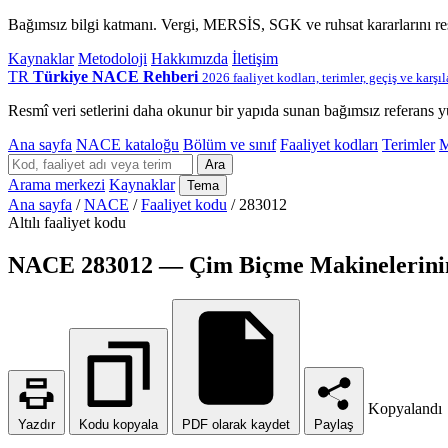
Bağımsız bilgi katmanı. Vergi, MERSİS, SGK ve ruhsat kararlarını r
Kaynaklar
Metodoloji
Hakkımızda
İletişim
TR
Türkiye NACE Rehberi
2026 faaliyet kodları, terimler, geçiş ve karşı
Resmî veri setlerini daha okunur bir yapıda sunan bağımsız referans y
Ana sayfa
NACE kataloğu
Bölüm ve sınıf
Faaliyet kodları
Terimler
M
Ara
Arama merkezi
Kaynaklar
Tema
Ana sayfa
/
NACE
/
Faaliyet kodu
/
283012
Altılı faaliyet kodu
NACE 283012 — Çim Biçme Makinelerinin İ
Kopyalandı
Yazdır
Kodu kopyala
PDF olarak kaydet
Paylaş