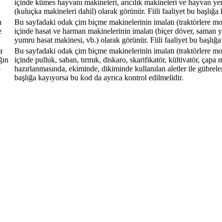
içinde kümes hayvanı makineleri, arıcılık makineleri ve hayvan ye
(kuluçka makineleri dahil) olarak görünür. Fiili faaliyet bu başlığa
n
Bu sayfadaki odak çim biçme makinelerinin imalatı (traktörlere monte
e
içinde hasat ve harman makinelerinin imalatı (biçer döver, saman
yumru hasat makinesi, vb.) olarak görünür. Fiili faaliyet bu başlığa
a
Bu sayfadaki odak çim biçme makinelerinin imalatı (traktörlere monte
ğın
içinde pulluk, saban, tırmık, diskaro, skarifikatör, kültivatör, çap
e
hazırlanmasında, ekiminde, dikiminde kullanılan aletler ile gübrele
başlığa kayıyorsa bu kod da ayrıca kontrol edilmelidir.