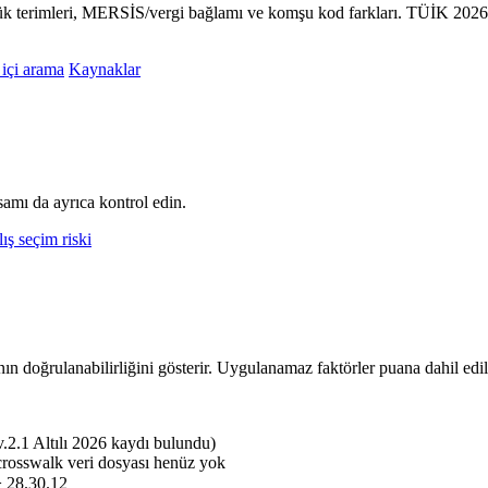
lük terimleri, MERSİS/vergi bağlamı ve komşu kod farkları. TÜİK 2026 
 içi arama
Kaynaklar
amı da ayrıca kontrol edin.
ış seçim riski
nın doğrulanabilirliğini gösterir. Uygulanamaz faktörler puana dahil edi
.1 Altılı 2026 kaydı bulundu)
crosswalk veri dosyası henüz yok
> 28.30.12