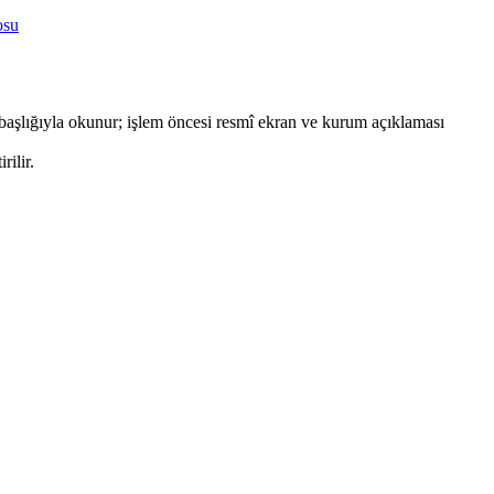
osu
başlığıyla okunur; işlem öncesi resmî ekran ve kurum açıklaması
rilir.