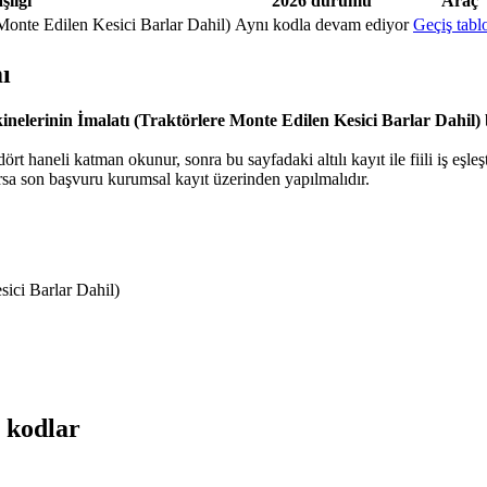
lığı
2026 durumu
Araç
Monte Edilen Kesici Barlar Dahil)
Aynı kodla devam ediyor
Geçiş tabl
ı
elerinin İmalatı (Traktörlere Monte Edilen Kesici Barlar Dahil)
ört haneli katman okunur, sonra bu sayfadaki altılı kayıt ile fiili iş eşleşti
a son başvuru kurumsal kayıt üzerinden yapılmalıdır.
ici Barlar Dahil)
 kodlar