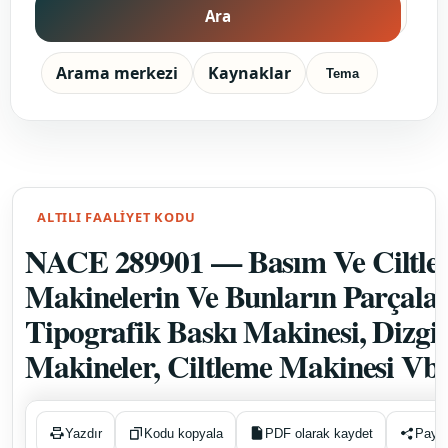
289 — Diğer Özel Amaçlı
Grup
Makinelerin İmalatı
2899 — Başka Yerde
Sınıf
Sınıflandırılmamış Diğer Özel
Amaçlı Makinelerin İmalatı
Sözlük
terimi
28
sayısı
Meslek
Makine Kurulumu, Onarımı
kolu
Meslek
eşleşmesi
1
sayısı