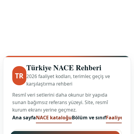
Vb.) (Büro Tipi Baskı Makinesi
Hariç)
Manufacture of printing and
bookbinding machines and
machines for activities
supporting printing, and parts
İngilizce
thereof (offset printing
karşılık
machinery, letterpress machine,
type-setting machinery,
machines for making printing
plates, book-binding machinery,
etc.) (except office type)
Kısım
C — İmalat
28 — Başka Yerde
Bölüm
Sınıflandırılmamış Makine Ve
Ekipman İmalatı