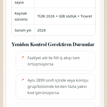
NACE 332090 — Diğer Sanayi
Makine Ve Ekipmanlarının
Kurulumu
NACE 282199 — Başka Yerde
Sınıflandırılmamış Diğer Fırın Ve
Ocakların (Sanayi Ocakları)
İmalatı (Ocak Brülörleri
(Ateşleyicileri), Endüksiyon Veya
Dielektrik Isıtma Ekipmanları,
Mekanik Kömür Taşıyıcıları,
Mekanik Izgaralar, Mekanik Kül
Boşaltıcıları Ve Benzeri
Cihazların İmalatı, Vb.)