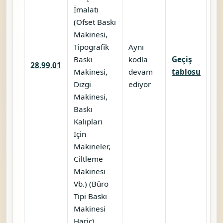
NACE 281110 — İçten Yanmalı
Motorlar, Dizel Motorlar Vb.de
Kullanılan Pistonlar, Silindirler
Ve Silindir Blokları, Silindir
Başları, Silindir Gömlekleri,
Emme Ve Egzos Subapları,
Segmanlar, Hareket Kolları,
Karbüratörler, Yakıt Memeleri
Vb.nin İmalatı (Hava Taşıtı,
Motorlu Kara Taşıtı Ve Motosiklet
Motorları Hariç)
Benzer ve Komşu Kodlarla
Karşılaştırma
Yakın
Ne zaman
Resmî başlık
Ara