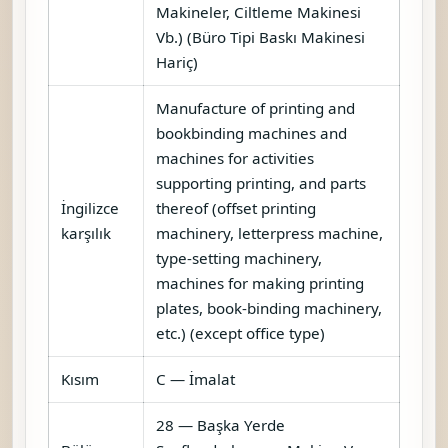
Cihazların İmalatı
Ciltlemede Kullanılan İplikle
Dikmeye, Tel İle Dikmeye, Tel Zımba
İle Birleştirme Makine Ve Cihazlar
İmalatı
Ciltlemede Kullanılan
Dikişsiz/Soğuk/Sıcak Tutkal İle
Birleştirme Makine Ve Cihazları
İmalatı
Kitap Ciltleme Makineleri, Kitap
Dikim Makineleri İmalatı