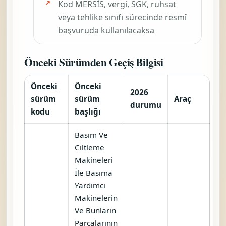
NACE 281108 — Türbin Ve Türbin
Parçalarının İmalatı (Rüzgar,
Gaz, Su Ve Buhar Türbinleri İle Su
Çarkları Ve Bunların Parçaları)
(Hava Taşıtları İçin Turbo Jetler
Veya Turbo Pervaneler Hariç)
NACE 281109 — Deniz
Taşıtlarında, Demir Yolu
Taşıtlarında Ve Sanayide
Kullanılan Kıvılcım Ateşlemeli
Veya Sıkıştırma Ateşlemeli İçten
Yanmalı Motorların Ve Bunların
Parçalarının İmalatı (Hava Taşıtı,
Motorlu Kara Taşıtı Ve Motosiklet
Motorları Hariç)