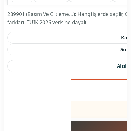
Kaynak
TÜİK 2026 + GİB sözlük + Ticaret
sürümü
Sürüm yılı
2026
Yeniden Kontrol Gerektiren Durumlar
Faaliyet adı ile fiili iş akışı tam
örtüşmüyorsa
Aynı 2899 sınıfı içinde veya komşu
grup/bölümde birden fazla yakın
kod görünüyorsa
Kod MERSİS, vergi, SGK, ruhsat