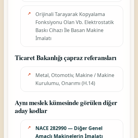
Bu sayfadaki
odak basım ve
ciltleme
makineleri ile
basıma
yardımcı
makinelerin ve
bunların
parçalarının
imalatı (ofset
baskı makinesi,
tipografik baskı
makinesi, dizgi
makinesi, baskı
kalıpları için
Otomatik
makineler,
Bovling Salonu
ciltleme
Donanımlarının,
makinesi vb.)
Dönme Dolap,