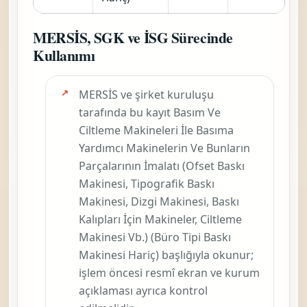
kod
tekrar bakılır?
Bu sayfadaki
odak basım ve
ciltleme
makineleri ile
basıma
yardımcı
makinelerin ve
bunların
parçalarının
imalatı (ofset
baskı makinesi,
tipografik baskı
makinesi, dizgi
makinesi, baskı
kalıpları için
Cam Ve Cam
makineler,