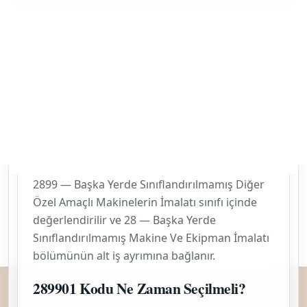
ÇSGB İSGGM SSS’ye göre SGK/İSG
mantığında önce
2899
dört haneli
katman okunur, sonra bu sayfadaki
altılı kayıt ile fiili iş eşleştirilir.
SGK tescil değişikliği veya İSG-
KATİP güncellemesi gerekiyorsa
son başvuru kurumsal kayıt
üzerinden yapılmalıdır.
GİB Sözlüğünde Eşleşen Terimler
Parafinli Kağıt Ve Kartondan
Bardak, Tabak Vb. İmal Eden
Makineler İmalatı