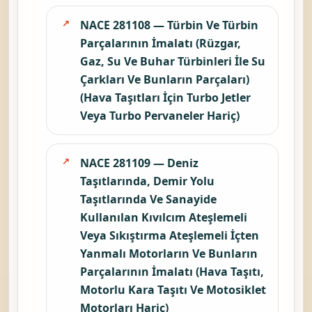
kayıyorsa bu
kod da ayrıca
kontrol
edilmelidir.
Bu sayfadaki
odak basım ve
ciltleme
makineleri ile
basıma
yardımcı
makinelerin ve
bunların
parçalarının
imalatı (ofset
baskı makinesi,
tipografik baskı
makinesi, dizgi