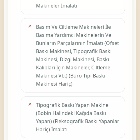
montajında
kullanılan
makinelerin
imalatı olarak
görünür. Fiili
faaliyet bu
başlığa
kayıyorsa bu
kod da ayrıca
kontrol
edilmelidir.
Bu sayfadaki
odak basım ve
ciltleme
makineleri ile
basıma
yardımcı