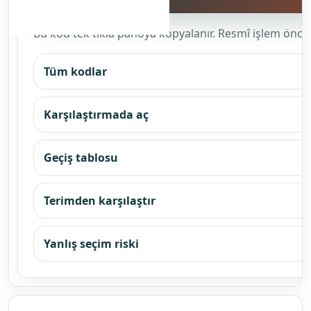
veya tehlike sınıfı sürecinde resmî
başvuruda kullanılacaksa
Önceki Sürümden Geçiş Bilgisi
Önceki
Önceki
2026
sürüm
sürüm
Araç
durumu
kodu
başlığı
Basım Ve
Ciltleme
Makineleri
İle Basıma
Yardımcı
Makinelerin
Ve Bunların
Parçalarının
İmalatı