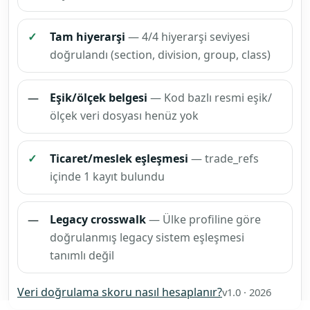
MERSİS, SGK ve İSG Sürecinde
Kullanımı
MERSİS ve şirket kuruluşu
tarafında bu kayıt
Basım Ve
Ciltleme Makineleri İle Basıma
Yardımcı Makinelerin Ve Bunların
Parçalarının İmalatı (Ofset Baskı
Makinesi, Tipografik Baskı
Makinesi, Dizgi Makinesi, Baskı
Kalıpları İçin Makineler, Ciltleme
Makinesi Vb.) (Büro Tipi Baskı
Makinesi Hariç)
başlığıyla okunur;
işlem öncesi resmî ekran ve kurum
açıklaması ayrıca kontrol
edilmelidir.