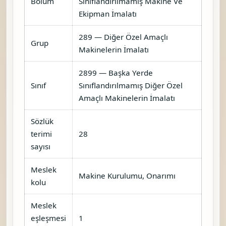
Orijinali Tarayarak Kopyalama
Fonksiyonu Olan Vb. Elektrostatik
Baskı Cihazı İle Basan Makine
İmalatı
Ticaret Bakanlığı çapraz referansları
Metal, Otomotiv, Makine / Makine
Kurulumu, Onarımı (H.14)
Aynı meslek kümesinde görülen diğer
aday kodlar
NACE 282990 — Diğer Genel
Amaçlı Makinelerin İmalatı