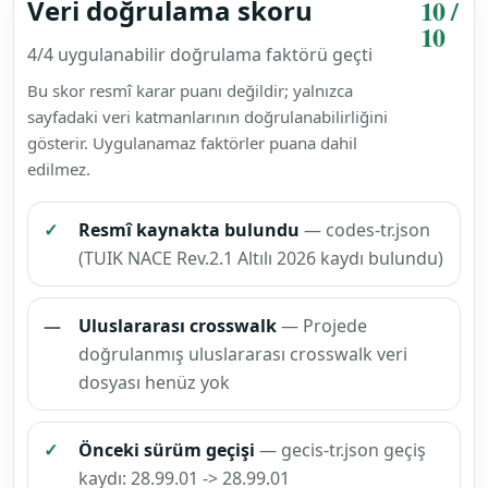
(Ofset Baskı
Makinesi,
Tipografik
Aynı
Baskı
kodla
Geçiş
28.99.01
Makinesi,
devam
tablosu
Dizgi
ediyor
Makinesi,
Baskı
Kalıpları
İçin
Makineler,
Ciltleme
Makinesi
Vb.) (Büro
Tipi Baskı
Makinesi
Hariç)