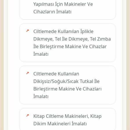
Makinelerin
seramik
İmalatı
hamuru, boru,
grafit elektrotu,
yazı tahtası
tebeşiri vb.
ürünlerin
üretilmesinde
kullanılan
makinelerin
imalatı olarak
görünür. Fiili
faaliyet bu
başlığa
kayıyorsa bu
kod da ayrıca
kontrol
edilmelidir.