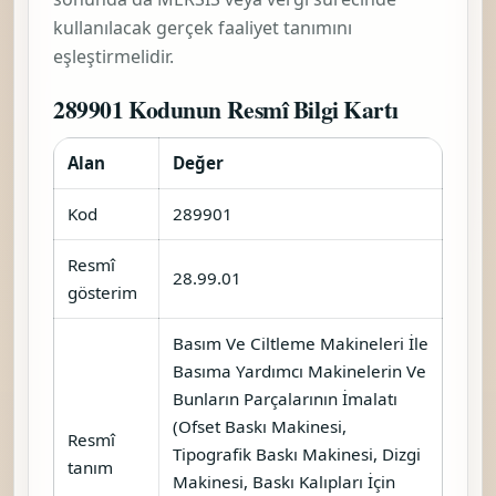
Torba Kese Kâğıdı/Zarf Yapmaya
Mahsus Makineler İmalatı
Basım Ve Kitap Ciltleme
Makinelerinin Parçalarının İmalatı
Klişecilik Stereo Tipi Ve Benzerleri
İçin Makine Ve Cihazlar İmalatı
Ciltlemede Kullanılan Zımbalı Delik
Açma (Perforaj) Makineleri İmalatı
Dizgilerin, Baskı Kalıplarının Ve
Tabakaların Hazırlanması Veya
Yapılması İçin Makineler Ve