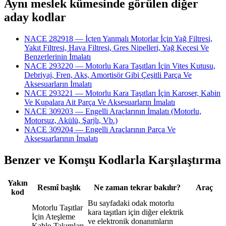
Aynı meslek kümesinde görülen diğer
aday kodlar
NACE 282918 — İçten Yanmalı Motorlar İçin Yağ Filtresi,
Yakıt Filtresi, Hava Filtresi, Gres Nipelleri, Yağ Keçesi Ve
Benzerlerinin İmalatı
NACE 293220 — Motorlu Kara Taşıtları İçin Vites Kutusu,
Debriyaj, Fren, Aks, Amortisör Gibi Çeşitli Parça Ve
Aksesuarların İmalatı
NACE 293221 — Motorlu Kara Taşıtları İçin Karoser, Kabin
Ve Kupalara Ait Parça Ve Aksesuarların İmalatı
NACE 309203 — Engelli Araçlarının İmalatı (Motorlu,
Motorsuz, Akülü, Şarjlı, Vb.)
NACE 309204 — Engelli Araçlarının Parça Ve
Aksesuarlarının İmalatı
Benzer ve Komşu Kodlarla Karşılaştırma
Yakın
Resmî başlık
Ne zaman tekrar bakılır?
Araç
kod
Bu sayfadaki odak motorlu
Motorlu Taşıtlar
kara taşıtları için diğer elektrik
İçin Ateşleme
ve elektronik donanımların
Kablo Takımları