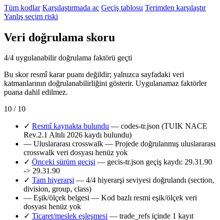
Tüm kodlar
Karşılaştırmada aç
Geçiş tablosu
Terimden karşılaştır
Yanlış seçim riski
Veri doğrulama skoru
4/4 uygulanabilir doğrulama faktörü geçti
Bu skor resmî karar puanı değildir; yalnızca sayfadaki veri
katmanlarının doğrulanabilirliğini gösterir. Uygulanamaz faktörler
puana dahil edilmez.
10 / 10
✓
Resmî kaynakta bulundu
— codes-tr.json (TUIK NACE
Rev.2.1 Altılı 2026 kaydı bulundu)
—
Uluslararası crosswalk
— Projede doğrulanmış uluslararası
crosswalk veri dosyası henüz yok
✓
Önceki sürüm geçişi
— gecis-tr.json geçiş kaydı: 29.31.90
-> 29.31.90
✓
Tam hiyerarşi
— 4/4 hiyerarşi seviyesi doğrulandı (section,
division, group, class)
—
Eşik/ölçek belgesi
— Kod bazlı resmi eşik/ölçek veri
dosyası henüz yok
✓
Ticaret/meslek eşleşmesi
— trade_refs içinde 1 kayıt