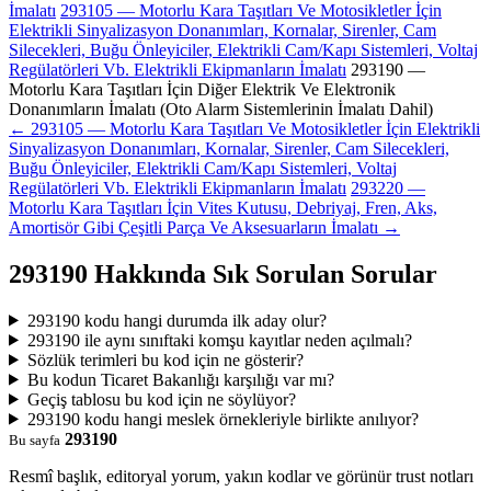
İmalatı
293105 — Motorlu Kara Taşıtları Ve Motosikletler İçin
Elektrikli Sinyalizasyon Donanımları, Kornalar, Sirenler, Cam
Silecekleri, Buğu Önleyiciler, Elektrikli Cam/Kapı Sistemleri, Voltaj
Regülatörleri Vb. Elektrikli Ekipmanların İmalatı
293190 —
Motorlu Kara Taşıtları İçin Diğer Elektrik Ve Elektronik
Donanımların İmalatı (Oto Alarm Sistemlerinin İmalatı Dahil)
← 293105 — Motorlu Kara Taşıtları Ve Motosikletler İçin Elektrikli
Sinyalizasyon Donanımları, Kornalar, Sirenler, Cam Silecekleri,
Buğu Önleyiciler, Elektrikli Cam/Kapı Sistemleri, Voltaj
Regülatörleri Vb. Elektrikli Ekipmanların İmalatı
293220 —
Motorlu Kara Taşıtları İçin Vites Kutusu, Debriyaj, Fren, Aks,
Amortisör Gibi Çeşitli Parça Ve Aksesuarların İmalatı →
293190 Hakkında Sık Sorulan Sorular
293190 kodu hangi durumda ilk aday olur?
293190 ile aynı sınıftaki komşu kayıtlar neden açılmalı?
Sözlük terimleri bu kod için ne gösterir?
Bu kodun Ticaret Bakanlığı karşılığı var mı?
Geçiş tablosu bu kod için ne söylüyor?
293190 kodu hangi meslek örnekleriyle birlikte anılıyor?
293190
Bu sayfa
Resmî başlık, editoryal yorum, yakın kodlar ve görünür trust notları