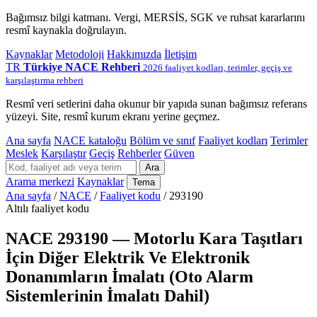
Bağımsız bilgi katmanı. Vergi, MERSİS, SGK ve ruhsat kararlarını
resmî kaynakla doğrulayın.
Kaynaklar
Metodoloji
Hakkımızda
İletişim
TR
Türkiye NACE Rehberi
2026 faaliyet kodları, terimler, geçiş ve
karşılaştırma rehberi
Resmî veri setlerini daha okunur bir yapıda sunan bağımsız referans
yüzeyi. Site, resmî kurum ekranı yerine geçmez.
Ana sayfa
NACE kataloğu
Bölüm ve sınıf
Faaliyet kodları
Terimler
Meslek
Karşılaştır
Geçiş
Rehberler
Güven
Ara
Arama merkezi
Kaynaklar
Tema
Ana sayfa
/
NACE
/
Faaliyet kodu
/
293190
Altılı faaliyet kodu
NACE 293190 — Motorlu Kara Taşıtları
İçin Diğer Elektrik Ve Elektronik
Donanımların İmalatı (Oto Alarm
Sistemlerinin İmalatı Dahil)