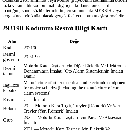
Özellikle 2931 sınıfında veya komşu grup/bölüm katmanında birden
fazla yakın altılı kod bulunabildiği için, kullanıcı önce sınıf
mantığını, sonra sözlük terimlerini, en sonunda da MERSİS veya
vergi sürecinde kullanılacak gerçek faaliyet tanımını eşleştirmelidir.
293190 Kodunun Resmî Bilgi Kartı
Alan
Değer
Kod
293190
Resmî
29.31.90
gösterim
Motorlu Kara Taşıtları İçin Diğer Elektrik Ve Elektronik
Resmî
Donanımların İmalatı (Oto Alarm Sistemlerinin İmalatı
tanım
Dahil)
Manufacture of other electrical and electronic equipment
İngilizce
for motor vehicles (including the manufacture of car
karşılık
alarm systems)
Kısım
C — İmalat
29 — Motorlu Kara Taşıtı, Treyler (Römork) Ve Yarı
Bölüm
Treyler (Yarı Römork) İmalatı
293 — Motorlu Kara Taşıtları İçin Parça Ve Aksesuar
Grup
İmalatı
2931 — Motorlu Kara Taşıtları İçin Elektrik Ve