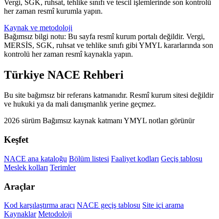
Vergi, SGK, ruhsat, tehlike sınıfı ve tescil işlemlerinde son kontrolü
her zaman resmî kurumla yapın.
Kaynak ve metodoloji
Bağımsız bilgi notu: Bu sayfa resmî kurum portalı değildir. Vergi,
MERSİS, SGK, ruhsat ve tehlike sınıfı gibi YMYL kararlarında son
kontrolü her zaman resmî kaynakla yapın.
Türkiye NACE Rehberi
Bu site bağımsız bir referans katmanıdır. Resmî kurum sitesi değildir
ve hukuki ya da mali danışmanlık yerine geçmez.
2026 sürüm
Bağımsız kaynak katmanı
YMYL notları görünür
Keşfet
NACE ana kataloğu
Bölüm listesi
Faaliyet kodları
Geçiş tablosu
Meslek kolları
Terimler
Araçlar
Kod karşılaştırma aracı
NACE geçiş tablosu
Site içi arama
Kaynaklar
Metodoloji