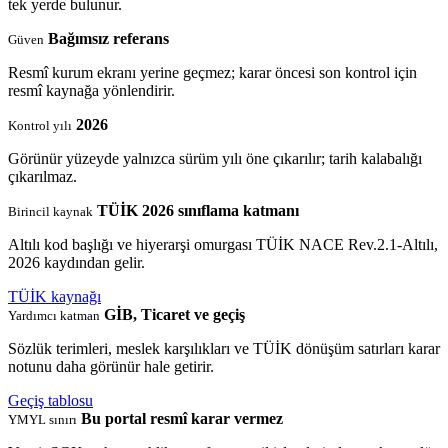
tek yerde bulunur.
Bağımsız referans
Güven
Resmî kurum ekranı yerine geçmez; karar öncesi son kontrol için
resmî kaynağa yönlendirir.
2026
Kontrol yılı
Görünür yüzeyde yalnızca sürüm yılı öne çıkarılır; tarih kalabalığı
çıkarılmaz.
TÜİK 2026 sınıflama katmanı
Birincil kaynak
Altılı kod başlığı ve hiyerarşi omurgası TÜİK NACE Rev.2.1-Altılı,
2026 kaydından gelir.
TÜİK kaynağı
GİB, Ticaret ve geçiş
Yardımcı katman
Sözlük terimleri, meslek karşılıkları ve TÜİK dönüşüm satırları karar
notunu daha görünür hale getirir.
Geçiş tablosu
Bu portal resmî karar vermez
YMYL sınırı