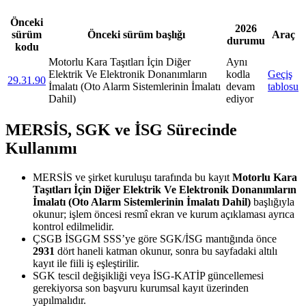
Önceki
2026
sürüm
Önceki sürüm başlığı
Araç
durumu
kodu
Motorlu Kara Taşıtları İçin Diğer
Aynı
Elektrik Ve Elektronik Donanımların
kodla
Geçiş
29.31.90
İmalatı (Oto Alarm Sistemlerinin İmalatı
devam
tablosu
Dahil)
ediyor
MERSİS, SGK ve İSG Sürecinde
Kullanımı
MERSİS ve şirket kuruluşu tarafında bu kayıt
Motorlu Kara
Taşıtları İçin Diğer Elektrik Ve Elektronik Donanımların
İmalatı (Oto Alarm Sistemlerinin İmalatı Dahil)
başlığıyla
okunur; işlem öncesi resmî ekran ve kurum açıklaması ayrıca
kontrol edilmelidir.
ÇSGB İSGGM SSS’ye göre SGK/İSG mantığında önce
2931
dört haneli katman okunur, sonra bu sayfadaki altılı
kayıt ile fiili iş eşleştirilir.
SGK tescil değişikliği veya İSG-KATİP güncellemesi
gerekiyorsa son başvuru kurumsal kayıt üzerinden
yapılmalıdır.