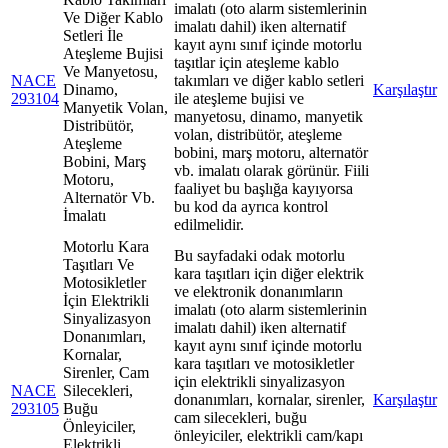
imalatı (oto alarm sistemlerinin
Ve Diğer Kablo
imalatı dahil) iken alternatif
Setleri İle
kayıt aynı sınıf içinde motorlu
Ateşleme Bujisi
taşıtlar için ateşleme kablo
Ve Manyetosu,
NACE
takımları ve diğer kablo setleri
Dinamo,
Karşılaştır
293104
ile ateşleme bujisi ve
Manyetik Volan,
manyetosu, dinamo, manyetik
Distribütör,
volan, distribütör, ateşleme
Ateşleme
bobini, marş motoru, alternatör
Bobini, Marş
vb. imalatı olarak görünür. Fiili
Motoru,
faaliyet bu başlığa kayıyorsa
Alternatör Vb.
bu kod da ayrıca kontrol
İmalatı
edilmelidir.
Motorlu Kara
Bu sayfadaki odak motorlu
Taşıtları Ve
kara taşıtları için diğer elektrik
Motosikletler
ve elektronik donanımların
İçin Elektrikli
imalatı (oto alarm sistemlerinin
Sinyalizasyon
imalatı dahil) iken alternatif
Donanımları,
kayıt aynı sınıf içinde motorlu
Kornalar,
kara taşıtları ve motosikletler
Sirenler, Cam
için elektrikli sinyalizasyon
NACE
Silecekleri,
donanımları, kornalar, sirenler,
Karşılaştır
293105
Buğu
cam silecekleri, buğu
Önleyiciler,
önleyiciler, elektrikli cam/kapı
Elektrikli