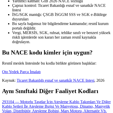
Yardımcı katman: GİB 2026 NACE sözlüğü
Çapraz kontrol: Ticaret Bakanlığı esnaf ve sanatkâr NACE
listesi
İSG/SGK mantığı: ÇSGB İSGGM SSS ve SGK e-Bildirge
duyuruları
Bu sayfa bağımsız bir bilgilendirme katmanıdır; resmî kurum
portalı değildir.
Vergi, MERSİS, SGK, ruhsat, tehlike sınıfı ve benzeri yüksek
riskli işlemlerde son kararı her zaman resmî kaynakla
doğrulayın.
Bu NACE kodu kimler için uygun?
Resmî meslek listesinde bu kodla birlikte görünen başlıklar:
Oto Yedek Parça İmalatı
Kaynak:
Ticaret Bakanlığı esnaf ve sanatkâr NACE listesi
, 2026
Aynı Sınıftaki Diğer Faaliyet Kodları
293104 — Motorlu Taşıtlar İçin Ateşleme Kablo Takımları Ve Diğer
Kablo Setleri İle Ateşleme Bujisi Ve Manyetosu, Dinamo, Manyetik
Volan, Distribütör, Ateşleme Bobini, Marş Motoru, Alternatör Vb.