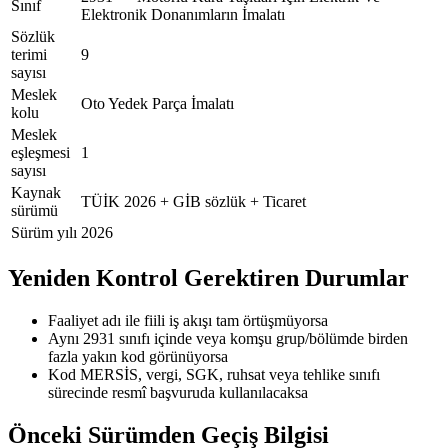
Sınıf
Elektronik Donanımların İmalatı
Sözlük
terimi
9
sayısı
Meslek
Oto Yedek Parça İmalatı
kolu
Meslek
eşleşmesi
1
sayısı
Kaynak
TÜİK 2026 + GİB sözlük + Ticaret
sürümü
Sürüm yılı
2026
Yeniden Kontrol Gerektiren Durumlar
Faaliyet adı ile fiili iş akışı tam örtüşmüyorsa
Aynı 2931 sınıfı içinde veya komşu grup/bölümde birden
fazla yakın kod görünüyorsa
Kod MERSİS, vergi, SGK, ruhsat veya tehlike sınıfı
sürecinde resmî başvuruda kullanılacaksa
Önceki Sürümden Geçiş Bilgisi