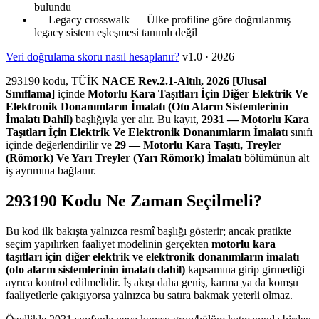
bulundu
—
Legacy crosswalk
— Ülke profiline göre doğrulanmış
legacy sistem eşleşmesi tanımlı değil
Veri doğrulama skoru nasıl hesaplanır?
v1.0 · 2026
293190 kodu, TÜİK
NACE Rev.2.1-Altılı, 2026 [Ulusal
Sınıflama]
içinde
Motorlu Kara Taşıtları İçin Diğer Elektrik Ve
Elektronik Donanımların İmalatı (Oto Alarm Sistemlerinin
İmalatı Dahil)
başlığıyla yer alır. Bu kayıt,
2931 — Motorlu Kara
Taşıtları İçin Elektrik Ve Elektronik Donanımların İmalatı
sınıfı
içinde değerlendirilir ve
29 — Motorlu Kara Taşıtı, Treyler
(Römork) Ve Yarı Treyler (Yarı Römork) İmalatı
bölümünün alt
iş ayrımına bağlanır.
293190 Kodu Ne Zaman Seçilmeli?
Bu kod ilk bakışta yalnızca resmî başlığı gösterir; ancak pratikte
seçim yapılırken faaliyet modelinin gerçekten
motorlu kara
taşıtları için diğer elektrik ve elektronik donanımların imalatı
(oto alarm sistemlerinin imalatı dahil)
kapsamına girip girmediği
ayrıca kontrol edilmelidir. İş akışı daha geniş, karma ya da komşu
faaliyetlerle çakışıyorsa yalnızca bu satıra bakmak yeterli olmaz.