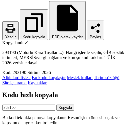
Yazdır
Kodu kopyala
PDF olarak kaydet
Paylaş
Kopyalandı ✓
293190 (Motorlu Kara Taşıtları...): Hangi işlerde seçilir, GİB sözlük
terimleri, MERSİS/vergi bağlamı ve komşu kod farkları. TÜİK
2026 verisine dayalı.
Kod: 293190
Sürüm: 2026
Altılı kod listesi
Bu kodu karşılaştır
Meslek kolları
Terim sözlüğü
Site içi arama
Kaynaklar
Kodu hızlı kopyala
Kopyala
Bu kod tek tıkla panoya kopyalanır. Resmî işlem öncesi başlık ve
kapsamı da ayrıca kontrol edin.