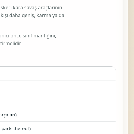
askeri kara savaş araçlarının
akışı daha geniş, karma ya da
nıcı önce sınıf mantığını,
irmelidir.
arçaları)
 parts thereof)