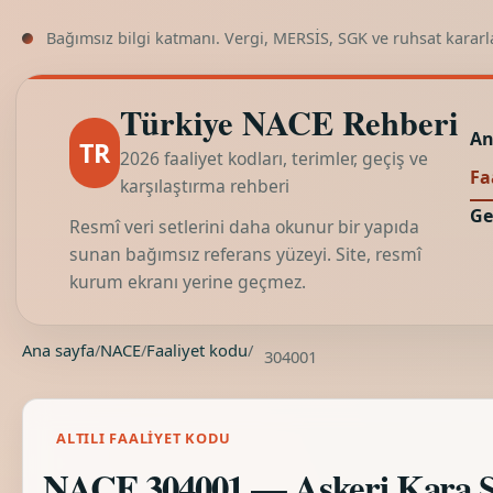
Bağımsız bilgi katmanı. Vergi, MERSİS, SGK ve ruhsat kararl
Türkiye NACE Rehberi
An
TR
2026 faaliyet kodları, terimler, geçiş ve
Fa
karşılaştırma rehberi
Ge
Resmî veri setlerini daha okunur bir yapıda
sunan bağımsız referans yüzeyi. Site, resmî
kurum ekranı yerine geçmez.
Ana sayfa
/
NACE
/
Faaliyet kodu
/
304001
ALTILI FAALIYET KODU
NACE 304001 — Askeri Kara Sav