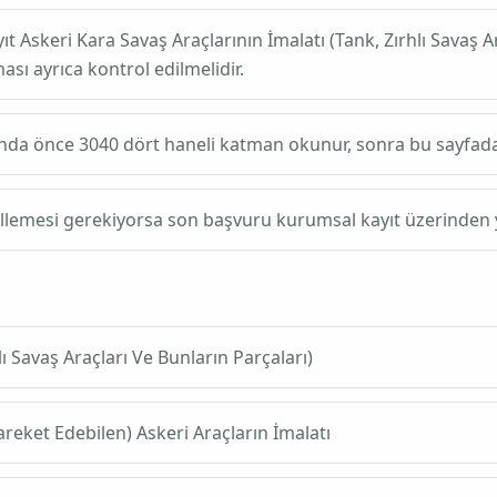
yıt
Askeri Kara Savaş Araçlarının İmalatı (Tank, Zırhlı Savaş A
sı ayrıca kontrol edilmelidir.
ında önce
3040
dört haneli katman okunur, sonra bu sayfadaki altı
ellemesi gerekiyorsa son başvuru kurumsal kayıt üzerinden y
lı Savaş Araçları Ve Bunların Parçaları)
eket Edebilen) Askeri Araçların İmalatı