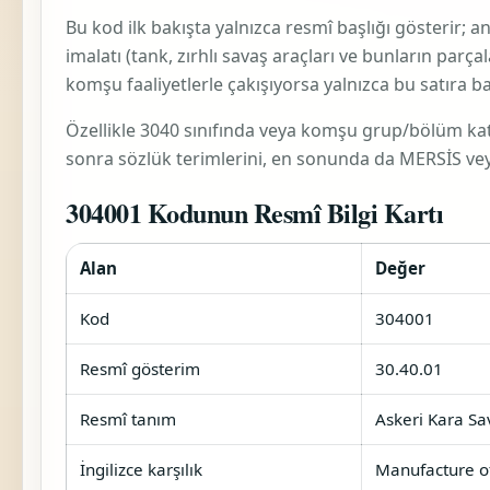
Bu kod ilk bakışta yalnızca resmî başlığı gösterir; 
imalatı (tank, zırhlı savaş araçları ve bunların parçal
komşu faaliyetlerle çakışıyorsa yalnızca bu satıra b
Özellikle 3040 sınıfında veya komşu grup/bölüm katma
sonra sözlük terimlerini, en sonunda da MERSİS veya 
304001 Kodunun Resmî Bilgi Kartı
Alan
Değer
Kod
304001
Resmî gösterim
30.40.01
Resmî tanım
Askeri Kara Sav
İngilizce karşılık
Manufacture of