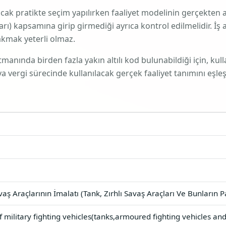
ancak pratikte seçim yapılırken faaliyet modelinin gerçekten
arı)
kapsamına girip girmediği ayrıca kontrol edilmelidir. İş 
akmak yeterli olmaz.
nında birden fazla yakın altılı kod bulunabildiği için, kulla
vergi sürecinde kullanılacak gerçek faaliyet tanımını eşleşt
aş Araçlarının İmalatı (Tank, Zırhlı Savaş Araçları Ve Bunların P
 military fighting vehicles(tanks,armoured fighting vehicles and