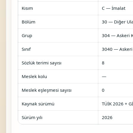
Kısım
C — İmalat
Bölüm
30 — Diğer Ula
Grup
304 — Askeri K
Sınıf
3040 — Askeri 
Sözlük terimi sayısı
8
Meslek kolu
—
Meslek eşleşmesi sayısı
0
Kaynak sürümü
TÜİK 2026 + Gİ
Sürüm yılı
2026