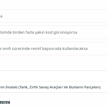
sa
bölümde birden fazla yakın kod görünüyorsa
e sınıfı sürecinde resmî başvuruda kullanılacaksa
ın İmalatı (Tank, Zırhlı Savaş Araçları Ve Bunların Parçaları)
nımı