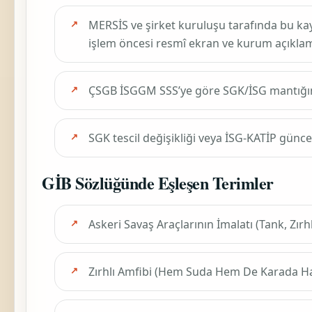
MERSİS ve şirket kuruluşu tarafında bu ka
işlem öncesi resmî ekran ve kurum açıklama
ÇSGB İSGGM SSS’ye göre SGK/İSG mantığ
SGK tescil değişikliği veya İSG-KATİP günc
GİB Sözlüğünde Eşleşen Terimler
Askeri Savaş Araçlarının İmalatı (Tank, Zırh
Zırhlı Amfibi (Hem Suda Hem De Karada Har