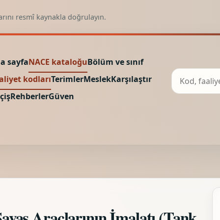
arını resmî kaynakla doğrulayın.
a sayfa
NACE kataloğu
Bölüm ve sınıf
aliyet kodları
Terimler
Meslek
Karşılaştır
çiş
Rehberler
Güven
aş Araçlarının İmalatı (Tank,