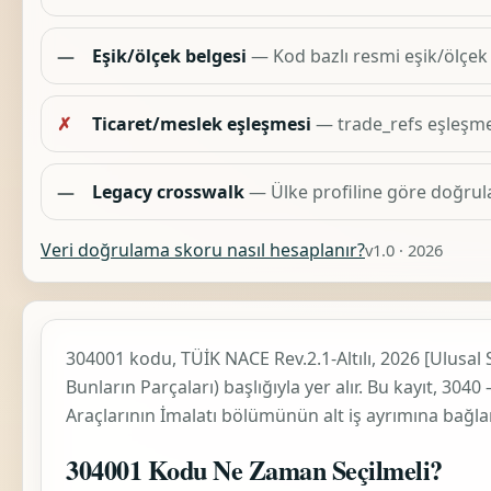
—
Eşik/ölçek belgesi
— Kod bazlı resmi eşik/ölçek
✗
Ticaret/meslek eşleşmesi
— trade_refs eşleşm
—
Legacy crosswalk
— Ülke profiline göre doğrul
Veri doğrulama skoru nasıl hesaplanır?
v1.0 · 2026
304001 kodu, TÜİK
NACE Rev.2.1-Altılı, 2026 [Ulusal 
Bunların Parçaları)
başlığıyla yer alır. Bu kayıt,
3040 
Araçlarının İmalatı
bölümünün alt iş ayrımına bağlan
304001 Kodu Ne Zaman Seçilmeli?