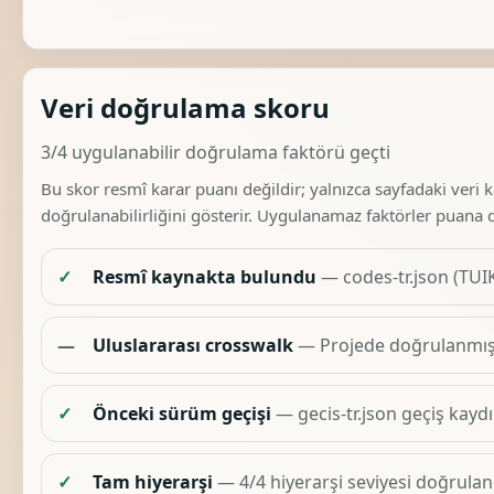
Veri doğrulama skoru
3/4 uygulanabilir doğrulama faktörü geçti
Bu skor resmî karar puanı değildir; yalnızca sayfadaki veri 
doğrulanabilirliğini gösterir. Uygulanamaz faktörler puana 
✓
Resmî kaynakta bulundu
— codes-tr.json (TUIK
—
Uluslararası crosswalk
— Projede doğrulanmış 
✓
Önceki sürüm geçişi
— gecis-tr.json geçiş kaydı
✓
Tam hiyerarşi
— 4/4 hiyerarşi seviyesi doğruland