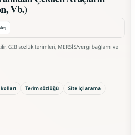
on, Vb.)
ylaş
lir, GİB sözlük terimleri, MERSİS/vergi bağlamı ve
kolları
Terim sözlüğü
Site içi arama