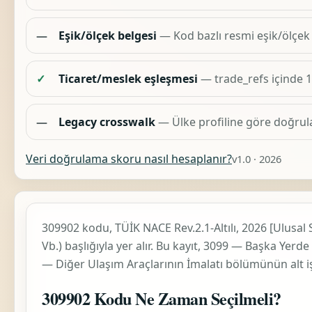
—
Eşik/ölçek belgesi
— Kod bazlı resmi eşik/ölçek
✓
Ticaret/meslek eşleşmesi
— trade_refs içinde 
—
Legacy crosswalk
— Ülke profiline göre doğrul
Veri doğrulama skoru nasıl hesaplanır?
v1.0 · 2026
309902 kodu, TÜİK
NACE Rev.2.1-Altılı, 2026 [Ulusal 
Vb.)
başlığıyla yer alır. Bu kayıt,
3099 — Başka Yerde S
— Diğer Ulaşım Araçlarının İmalatı
bölümünün alt iş
309902 Kodu Ne Zaman Seçilmeli?