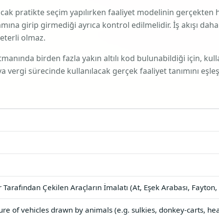
ancak pratikte seçim yapılırken faaliyet modelinin gerçekten
ına girip girmediği ayrıca kontrol edilmelidir. İş akışı da
eterli olmaz.
nında birden fazla yakın altılı kod bulunabildiği için, kulla
vergi sürecinde kullanılacak gerçek faaliyet tanımını eşleşt
Tarafından Çekilen Araçların İmalatı (At, Eşek Arabası, Fayton, 
re of vehicles drawn by animals (e.g. sulkies, donkey-carts, he