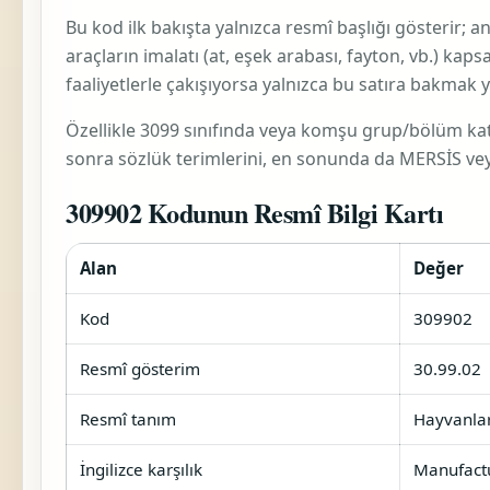
Bu kod ilk bakışta yalnızca resmî başlığı gösterir; 
araçların imalatı (at, eşek arabası, fayton, vb.)
kapsam
faaliyetlerle çakışıyorsa yalnızca bu satıra bakmak y
Özellikle 3099 sınıfında veya komşu grup/bölüm katma
sonra sözlük terimlerini, en sonunda da MERSİS veya 
309902 Kodunun Resmî Bilgi Kartı
Alan
Değer
Kod
309902
Resmî gösterim
30.99.02
Resmî tanım
Hayvanlar 
İngilizce karşılık
Manufactu