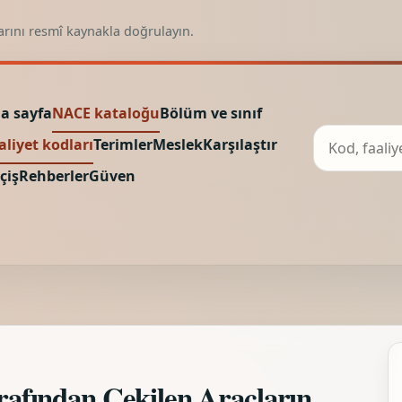
arını resmî kaynakla doğrulayın.
a sayfa
NACE kataloğu
Bölüm ve sınıf
aliyet kodları
Terimler
Meslek
Karşılaştır
çiş
Rehberler
Güven
fından Çekilen Araçların