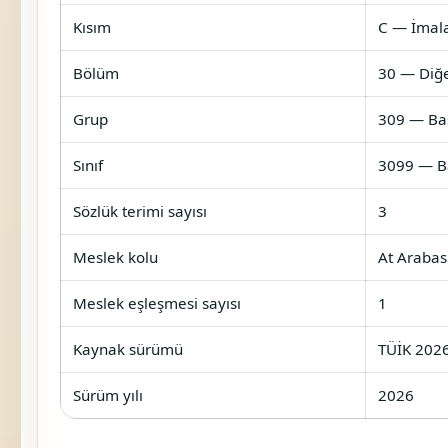
Kısım
C — İmal
Bölüm
30 — Diğe
Grup
309 — Baş
Sınıf
3099 — Ba
Sözlük terimi sayısı
3
Meslek kolu
At Arabas
Meslek eşleşmesi sayısı
1
Kaynak sürümü
TÜİK 2026
Sürüm yılı
2026