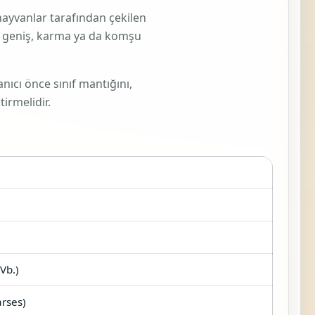
hayvanlar tarafından çekilen
ha geniş, karma ya da komşu
nıcı önce sınıf mantığını,
irmelidir.
Vb.)
arses)