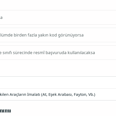
sa
bölümde birden fazla yakın kod görünüyorsa
e sınıfı sürecinde resmî başvuruda kullanılacaksa
len Araçların İmalatı (At, Eşek Arabası, Fayton, Vb.)
nımı