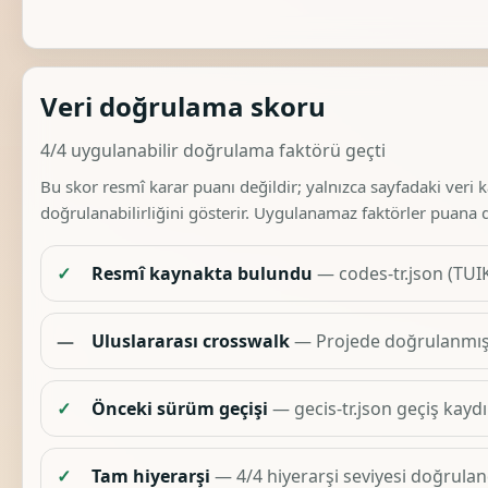
Veri doğrulama skoru
4/4 uygulanabilir doğrulama faktörü geçti
Bu skor resmî karar puanı değildir; yalnızca sayfadaki veri 
doğrulanabilirliğini gösterir. Uygulanamaz faktörler puana 
✓
Resmî kaynakta bulundu
— codes-tr.json (TUIK
—
Uluslararası crosswalk
— Projede doğrulanmış 
✓
Önceki sürüm geçişi
— gecis-tr.json geçiş kaydı
✓
Tam hiyerarşi
— 4/4 hiyerarşi seviyesi doğruland