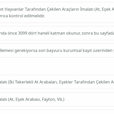
yıt
Hayvanlar Tarafından Çekilen Araçların İmalatı (At, Eşek A
ıca kontrol edilmelidir.
ında önce
3099
dört haneli katman okunur, sonra bu sayfadaki altı
ellemesi gerekiyorsa son başvuru kurumsal kayıt üzerinden y
tı (İki Tekerlekli At Arabaları, Eşekler Tarafından Çekilen A
atı (At, Eşek Arabası, Fayton, Vb.)