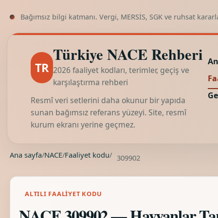
Bağımsız bilgi katmanı. Vergi, MERSİS, SGK ve ruhsat kararl
Türkiye NACE Rehberi
An
TR
2026 faaliyet kodları, terimler, geçiş ve
Fa
karşılaştırma rehberi
Ge
Resmî veri setlerini daha okunur bir yapıda
sunan bağımsız referans yüzeyi. Site, resmî
kurum ekranı yerine geçmez.
Ana sayfa
/
NACE
/
Faaliyet kodu
/
309902
ALTILI FAALIYET KODU
NACE 309902 — Hayvanlar Tara