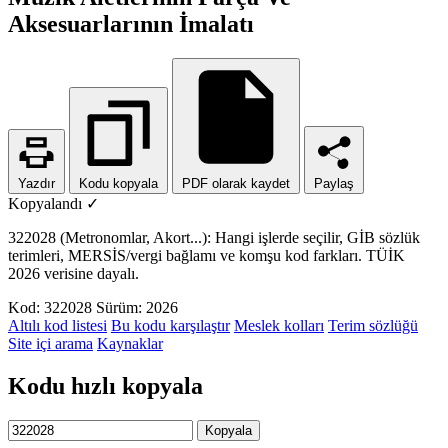
Aksesuarlarının İmalatı
Yazdır
Kodu kopyala
PDF olarak kaydet
Paylaş
Kopyalandı ✓
322028 (Metronomlar, Akort...): Hangi işlerde seçilir, GİB sözlük
terimleri, MERSİS/vergi bağlamı ve komşu kod farkları. TÜİK
2026 verisine dayalı.
Kod: 322028
Sürüm: 2026
Altılı kod listesi
Bu kodu karşılaştır
Meslek kolları
Terim sözlüğü
Site içi arama
Kaynaklar
Kodu hızlı kopyala
Kopyala