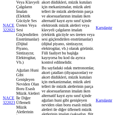
Veya Klavyeli
akort düdükleri, müzik kutuları
Çalgıların
için mekanizmalar, müzik aleti
İmalatı
telleri ile müzik aletlerinin parça
(Elektrik
ve aksesuarlarının imalatı iken
Gücüyle Ses
alternatif kayıt aynı sınıf içinde
NACE
Üreten Veya
elektronik müzik aletleri veya
Karşılaştır
322021
Sesi
klavyeli çalgıların imalatı
Güçlendirilen
(elektrik gücüyle ses üreten veya
Enstrümanlar)
sesi güçlendirilen enstrümanlar)
(Dijital
(dijital piyano, sintizayzır,
Piyano,
elektrogitar, vb.) olarak görünür.
Sintizayzır,
Fiili faaliyet bu başlığa
Elektrogitar,
kayıyorsa bu kod da ayrıca
Vb.)
kontrol edilmelidir.
Bu sayfadaki odak metronomlar,
Ağızları Huni
akort çatalları (diyapazonlar) ve
Gibi
akort düdükleri, müzik kutuları
Genişleyen
için mekanizmalar, müzik aleti
Neviden Olan
telleri ile müzik aletlerinin parça
Boru Esaslı
ve aksesuarlarının imalatı iken
Müzik Aletleri
alternatif kayıt aynı sınıf içinde
NACE
İle Diğer
ağızları huni gibi genişleyen
Karşılaştır
322023
Üflemeli
neviden olan boru esaslı müzik
Müzik
aletleri ile diğer üflemeli müzik
Aletlerinin
aletlerinin imalatı (saksafon, flüt,