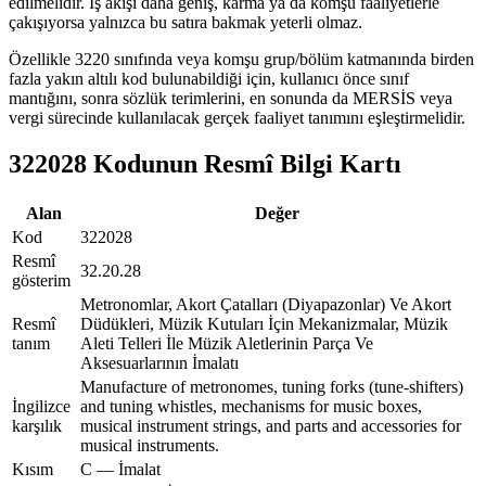
edilmelidir. İş akışı daha geniş, karma ya da komşu faaliyetlerle
çakışıyorsa yalnızca bu satıra bakmak yeterli olmaz.
Özellikle 3220 sınıfında veya komşu grup/bölüm katmanında birden
fazla yakın altılı kod bulunabildiği için, kullanıcı önce sınıf
mantığını, sonra sözlük terimlerini, en sonunda da MERSİS veya
vergi sürecinde kullanılacak gerçek faaliyet tanımını eşleştirmelidir.
322028 Kodunun Resmî Bilgi Kartı
Alan
Değer
Kod
322028
Resmî
32.20.28
gösterim
Metronomlar, Akort Çatalları (Diyapazonlar) Ve Akort
Resmî
Düdükleri, Müzik Kutuları İçin Mekanizmalar, Müzik
tanım
Aleti Telleri İle Müzik Aletlerinin Parça Ve
Aksesuarlarının İmalatı
Manufacture of metronomes, tuning forks (tune-shifters)
İngilizce
and tuning whistles, mechanisms for music boxes,
karşılık
musical instrument strings, and parts and accessories for
musical instruments.
Kısım
C — İmalat