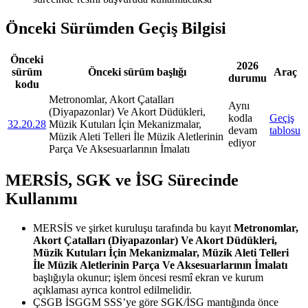
Önceki Sürümden Geçiş Bilgisi
Önceki
2026
sürüm
Önceki sürüm başlığı
Araç
durumu
kodu
Metronomlar, Akort Çatalları
Aynı
(Diyapazonlar) Ve Akort Düdükleri,
kodla
Geçiş
32.20.28
Müzik Kutuları İçin Mekanizmalar,
devam
tablosu
Müzik Aleti Telleri İle Müzik Aletlerinin
ediyor
Parça Ve Aksesuarlarının İmalatı
MERSİS, SGK ve İSG Sürecinde
Kullanımı
MERSİS ve şirket kuruluşu tarafında bu kayıt
Metronomlar,
Akort Çatalları (Diyapazonlar) Ve Akort Düdükleri,
Müzik Kutuları İçin Mekanizmalar, Müzik Aleti Telleri
İle Müzik Aletlerinin Parça Ve Aksesuarlarının İmalatı
başlığıyla okunur; işlem öncesi resmî ekran ve kurum
açıklaması ayrıca kontrol edilmelidir.
ÇSGB İSGGM SSS’ye göre SGK/İSG mantığında önce