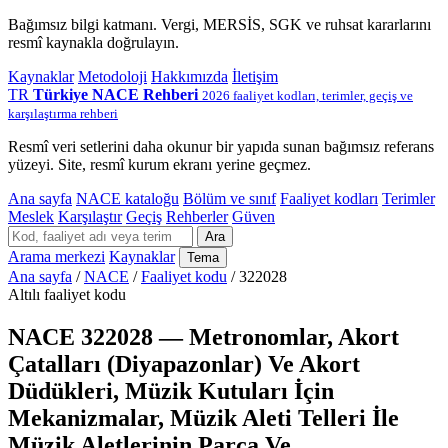
Bağımsız bilgi katmanı. Vergi, MERSİS, SGK ve ruhsat kararlarını
resmî kaynakla doğrulayın.
Kaynaklar
Metodoloji
Hakkımızda
İletişim
TR
Türkiye NACE Rehberi
2026 faaliyet kodları, terimler, geçiş ve
karşılaştırma rehberi
Resmî veri setlerini daha okunur bir yapıda sunan bağımsız referans
yüzeyi. Site, resmî kurum ekranı yerine geçmez.
Ana sayfa
NACE kataloğu
Bölüm ve sınıf
Faaliyet kodları
Terimler
Meslek
Karşılaştır
Geçiş
Rehberler
Güven
Ara
Arama merkezi
Kaynaklar
Tema
Ana sayfa
/
NACE
/
Faaliyet kodu
/
322028
Altılı faaliyet kodu
NACE 322028 — Metronomlar, Akort
Çatalları (Diyapazonlar) Ve Akort
Düdükleri, Müzik Kutuları İçin
Mekanizmalar, Müzik Aleti Telleri İle
Müzik Aletlerinin Parça Ve