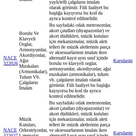
yaylı/telli çalgıların imalatı
olarak görünür. Fiili faaliyet bu
başlığa kayıyorsa bu kod da
ayrıca kontrol edilmelidir.
Bu sayfadaki odak metronomlar,
akort çatalları (diyapazonlar) ve
Borulu Ve
akort düdükleri, müzik kutuları
Klavyeli
için mekanizmalar, müzik aleti
Orglar,
telleri ile müzik aletlerinin parça
Armonyumlar,
ve aksesuarlarının imalatı iken
Akordiyonlar,
NACE
alternatif kayıt aynı sınıf içinde
Ağız
Karşılaştır
322026
borulu ve klavyeli orglar,
Mızıkaları
armonyumlar, akordiyonlar, ağız
(Armonikalar),
mızıkaları (armonikalar), tulum
Tulum Vb.
vb. çalgıların imalatı olarak
Çalgıların
görünür. Fiili faaliyet bu başlığa
İmalatı
kayıyorsa bu kod da ayrıca
kontrol edilmelidir.
Bu sayfadaki odak metronomlar,
akort çatalları (diyapazonlar) ve
akort düdükleri, müzik kutuları
Müzik
için mekanizmalar, müzik aleti
Kutuları,
telleri ile müzik aletlerinin parça
NACE
Orkestriyonlar,
ve aksesuarlarının imalatı iken
Karşılaştır
322027
Laternalar,
alternatif kayıt aynı sınıf içinde