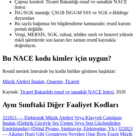
Çapraz kontrol: Ticaret Bakanlığı esnaf ve sanatkâr NACE
listesi
İSG/SGK mantığı: ÇSGB İSGGM SSS ve SGK e-Bildirge
duyuruları
Bu sayfa bağımsız bir bilgilendirme katmanıdır; resmî kurum
portalı değildir.
Vergi, MERSİS, SGK, ruhsat, tehlike sınıfı ve benzeri yüksek
riskli işlemlerde son kararı her zaman resmî kaynakla
doğrulayın.
Bu NACE kodu kimler için uygun?
Resmî meslek listesinde bu kodla birlikte görünen başlıklar:
Müzik Aletleri İmalatı, Onarımı, Ticareti
Kaynak:
Ticaret Bakanlığı esnaf ve sanatkâr NACE listesi
, 2026
Aynı Sınıftaki Diğer Faaliyet Kodları
322021 — Elektronik Müzik Aletleri Veya Klavyeli Çalgıların
İmalatı (Elektrik Gücüyle Ses Üreten Veya Sesi Güçlendirilen
Enstrümanlar) (Dijital Piyano, Sintizayzır, Elektrogitar, Vb.)
322023
— Ağızları Huni Gibi Genişleyen Neviden Olan Boru Esaslı Müzik