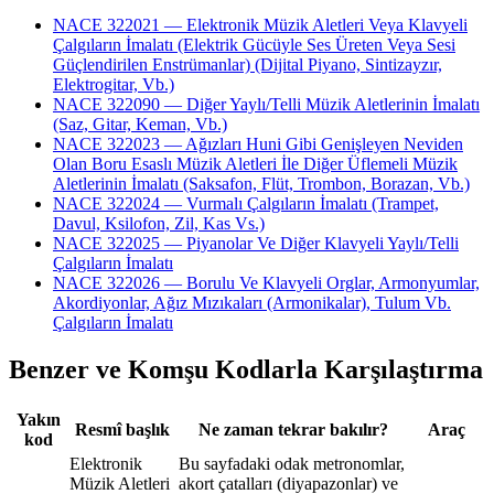
NACE 322021 — Elektronik Müzik Aletleri Veya Klavyeli
Çalgıların İmalatı (Elektrik Gücüyle Ses Üreten Veya Sesi
Güçlendirilen Enstrümanlar) (Dijital Piyano, Sintizayzır,
Elektrogitar, Vb.)
NACE 322090 — Diğer Yaylı/Telli Müzik Aletlerinin İmalatı
(Saz, Gitar, Keman, Vb.)
NACE 322023 — Ağızları Huni Gibi Genişleyen Neviden
Olan Boru Esaslı Müzik Aletleri İle Diğer Üflemeli Müzik
Aletlerinin İmalatı (Saksafon, Flüt, Trombon, Borazan, Vb.)
NACE 322024 — Vurmalı Çalgıların İmalatı (Trampet,
Davul, Ksilofon, Zil, Kas Vs.)
NACE 322025 — Piyanolar Ve Diğer Klavyeli Yaylı/Telli
Çalgıların İmalatı
NACE 322026 — Borulu Ve Klavyeli Orglar, Armonyumlar,
Akordiyonlar, Ağız Mızıkaları (Armonikalar), Tulum Vb.
Çalgıların İmalatı
Benzer ve Komşu Kodlarla Karşılaştırma
Yakın
Resmî başlık
Ne zaman tekrar bakılır?
Araç
kod
Elektronik
Bu sayfadaki odak metronomlar,
Müzik Aletleri
akort çatalları (diyapazonlar) ve