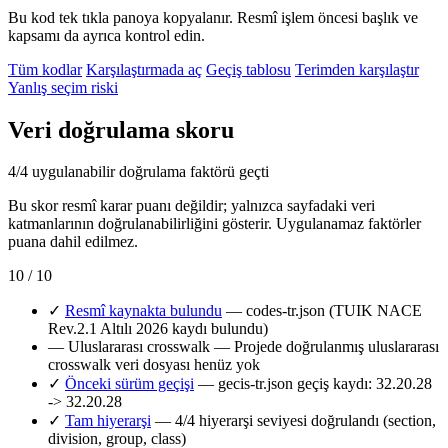
Bu kod tek tıkla panoya kopyalanır. Resmî işlem öncesi başlık ve
kapsamı da ayrıca kontrol edin.
Tüm kodlar
Karşılaştırmada aç
Geçiş tablosu
Terimden karşılaştır
Yanlış seçim riski
Veri doğrulama skoru
4/4 uygulanabilir doğrulama faktörü geçti
Bu skor resmî karar puanı değildir; yalnızca sayfadaki veri
katmanlarının doğrulanabilirliğini gösterir. Uygulanamaz faktörler
puana dahil edilmez.
10 / 10
✓
Resmî kaynakta bulundu
— codes-tr.json (TUIK NACE
Rev.2.1 Altılı 2026 kaydı bulundu)
—
Uluslararası crosswalk
— Projede doğrulanmış uluslararası
crosswalk veri dosyası henüz yok
✓
Önceki sürüm geçişi
— gecis-tr.json geçiş kaydı: 32.20.28
-> 32.20.28
✓
Tam hiyerarşi
— 4/4 hiyerarşi seviyesi doğrulandı (section,
division, group, class)