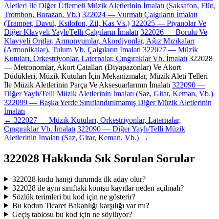
Aletleri İle Diğer Üflemeli Müzik Aletlerinin İmalatı (Saksafon, Flüt,
Trombon, Borazan, Vb.)
322024 — Vurmalı Çalgıların İmalatı
(Trampet, Davul, Ksilofon, Zil, Kas Vs.)
322025 — Piyanolar Ve
Diğer Klavyeli Yaylı/Telli Çalgıların İmalatı
322026 — Borulu Ve
Klavyeli Orglar, Armonyumlar, Akordiyonlar, Ağız Mızıkaları
(Armonikalar), Tulum Vb. Çalgıların İmalatı
322027 — Müzik
Kutuları, Orkestriyonlar, Laternalar, Çıngıraklar Vb. İmalatı
322028
— Metronomlar, Akort Çatalları (Diyapazonlar) Ve Akort
Düdükleri, Müzik Kutuları İçin Mekanizmalar, Müzik Aleti Telleri
İle Müzik Aletlerinin Parça Ve Aksesuarlarının İmalatı
322090 —
Diğer Yaylı/Telli Müzik Aletlerinin İmalatı (Saz, Gitar, Keman, Vb.)
322099 — Başka Yerde Sınıflandırılmamış Diğer Müzik Aletlerinin
İmalatı
← 322027 — Müzik Kutuları, Orkestriyonlar, Laternalar,
Çıngıraklar Vb. İmalatı
322090 — Diğer Yaylı/Telli Müzik
Aletlerinin İmalatı (Saz, Gitar, Keman, Vb.) →
322028 Hakkında Sık Sorulan Sorular
322028 kodu hangi durumda ilk aday olur?
322028 ile aynı sınıftaki komşu kayıtlar neden açılmalı?
Sözlük terimleri bu kod için ne gösterir?
Bu kodun Ticaret Bakanlığı karşılığı var mı?
Geçiş tablosu bu kod için ne söylüyor?