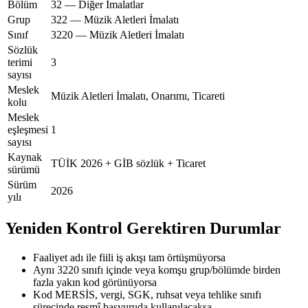
Bölüm
32 — Diğer İmalatlar
Grup
322 — Müzik Aletleri İmalatı
Sınıf
3220 — Müzik Aletleri İmalatı
Sözlük
terimi
3
sayısı
Meslek
Müzik Aletleri İmalatı, Onarımı, Ticareti
kolu
Meslek
eşleşmesi
1
sayısı
Kaynak
TÜİK 2026 + GİB sözlük + Ticaret
sürümü
Sürüm
2026
yılı
Yeniden Kontrol Gerektiren Durumlar
Faaliyet adı ile fiili iş akışı tam örtüşmüyorsa
Aynı 3220 sınıfı içinde veya komşu grup/bölümde birden
fazla yakın kod görünüyorsa
Kod MERSİS, vergi, SGK, ruhsat veya tehlike sınıfı
sürecinde resmî başvuruda kullanılacaksa