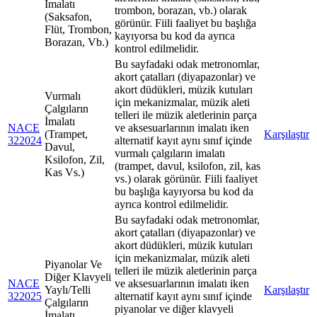
İmalatı
trombon, borazan, vb.) olarak
(Saksafon,
görünür. Fiili faaliyet bu başlığa
Flüt, Trombon,
kayıyorsa bu kod da ayrıca
Borazan, Vb.)
kontrol edilmelidir.
Bu sayfadaki odak metronomlar,
akort çatalları (diyapazonlar) ve
akort düdükleri, müzik kutuları
Vurmalı
için mekanizmalar, müzik aleti
Çalgıların
telleri ile müzik aletlerinin parça
İmalatı
NACE
ve aksesuarlarının imalatı iken
(Trampet,
Karşılaştır
322024
alternatif kayıt aynı sınıf içinde
Davul,
vurmalı çalgıların imalatı
Ksilofon, Zil,
(trampet, davul, ksilofon, zil, kas
Kas Vs.)
vs.) olarak görünür. Fiili faaliyet
bu başlığa kayıyorsa bu kod da
ayrıca kontrol edilmelidir.
Bu sayfadaki odak metronomlar,
akort çatalları (diyapazonlar) ve
akort düdükleri, müzik kutuları
için mekanizmalar, müzik aleti
Piyanolar Ve
telleri ile müzik aletlerinin parça
Diğer Klavyeli
NACE
ve aksesuarlarının imalatı iken
Yaylı/Telli
Karşılaştır
322025
alternatif kayıt aynı sınıf içinde
Çalgıların
piyanolar ve diğer klavyeli
İmalatı