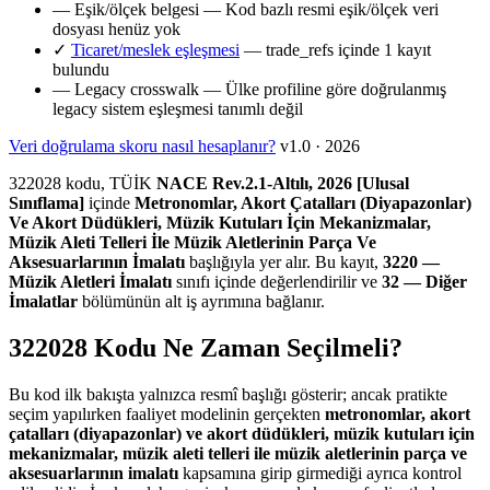
—
Eşik/ölçek belgesi
— Kod bazlı resmi eşik/ölçek veri
dosyası henüz yok
✓
Ticaret/meslek eşleşmesi
— trade_refs içinde 1 kayıt
bulundu
—
Legacy crosswalk
— Ülke profiline göre doğrulanmış
legacy sistem eşleşmesi tanımlı değil
Veri doğrulama skoru nasıl hesaplanır?
v1.0 · 2026
322028 kodu, TÜİK
NACE Rev.2.1-Altılı, 2026 [Ulusal
Sınıflama]
içinde
Metronomlar, Akort Çatalları (Diyapazonlar)
Ve Akort Düdükleri, Müzik Kutuları İçin Mekanizmalar,
Müzik Aleti Telleri İle Müzik Aletlerinin Parça Ve
Aksesuarlarının İmalatı
başlığıyla yer alır. Bu kayıt,
3220 —
Müzik Aletleri İmalatı
sınıfı içinde değerlendirilir ve
32 — Diğer
İmalatlar
bölümünün alt iş ayrımına bağlanır.
322028 Kodu Ne Zaman Seçilmeli?
Bu kod ilk bakışta yalnızca resmî başlığı gösterir; ancak pratikte
seçim yapılırken faaliyet modelinin gerçekten
metronomlar, akort
çatalları (diyapazonlar) ve akort düdükleri, müzik kutuları için
mekanizmalar, müzik aleti telleri ile müzik aletlerinin parça ve
aksesuarlarının imalatı
kapsamına girip girmediği ayrıca kontrol