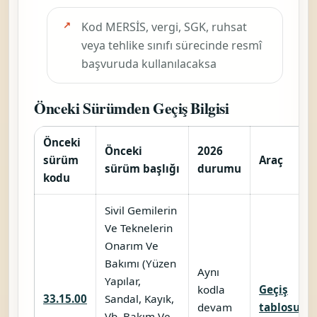
Kod MERSİS, vergi, SGK, ruhsat
veya tehlike sınıfı sürecinde resmî
başvuruda kullanılacaksa
Önceki Sürümden Geçiş Bilgisi
Önceki
Önceki
2026
sürüm
Araç
sürüm başlığı
durumu
kodu
Sivil Gemilerin
Ve Teknelerin
Onarım Ve
Bakımı (Yüzen
Aynı
Yapılar,
kodla
Geçiş
33.15.00
Sandal, Kayık,
devam
tablosu
Vb. Bakım Ve