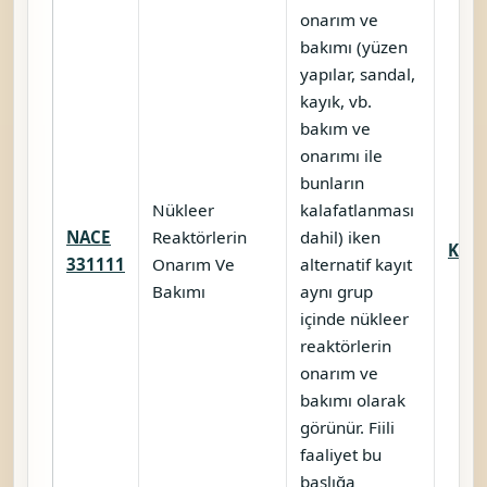
onarım ve
bakımı (yüzen
yapılar, sandal,
kayık, vb.
bakım ve
onarımı ile
bunların
Nükleer
kalafatlanması
NACE
Reaktörlerin
dahil) iken
Karş
331111
Onarım Ve
alternatif kayıt
Bakımı
aynı grup
içinde nükleer
reaktörlerin
onarım ve
bakımı olarak
görünür. Fiili
faaliyet bu
başlığa