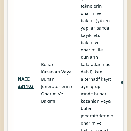
teknelerin
onarım ve
bakımı (yüzen
yapılar, sandal,
kayık, vb.
bakım ve
onarımı ile
bunların
Buhar
kalafatlanması
Kazanları Veya
dahil) iken
NACE
Buhar
alternatif kayıt
Karş
331103
Jeneratörlerinin
aynı grup
Onarım Ve
içinde buhar
Bakımı
kazanları veya
buhar
jeneratörlerinin
onarım ve
bakımı olarak