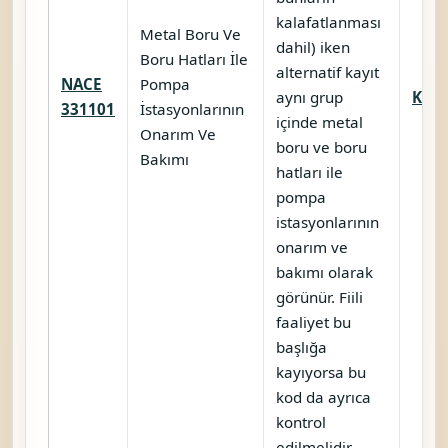
kalafatlanması
Metal Boru Ve
dahil) iken
Boru Hatları İle
alternatif kayıt
NACE
Pompa
aynı grup
Karş
331101
İstasyonlarının
içinde metal
Onarım Ve
boru ve boru
Bakımı
hatları ile
pompa
istasyonlarının
onarım ve
bakımı olarak
görünür. Fiili
faaliyet bu
başlığa
kayıyorsa bu
kod da ayrıca
kontrol
edilmelidir.