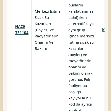
bunların
Merkezi Isıtma
kalafatlanması
Sıcak Su
dahil) iken
Kazanları
alternatif kayıt
NACE
(Boyler) Ve
aynı grup
Karş
331104
Radyatörlerin
içinde merkezi
Onarım Ve
ısıtma sıcak su
Bakımı
kazanları
(boyler) ve
radyatörlerin
onarım ve
bakımı olarak
görünür. Fiili
faaliyet bu
başlığa
kayıyorsa bu
kod da ayrıca
kontrol