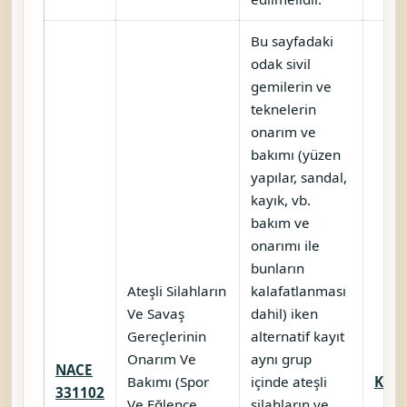
Bu sayfadaki
odak sivil
gemilerin ve
teknelerin
onarım ve
bakımı (yüzen
yapılar, sandal,
kayık, vb.
bakım ve
onarımı ile
bunların
Ateşli Silahların
kalafatlanması
Ve Savaş
dahil) iken
Gereçlerinin
alternatif kayıt
Onarım Ve
aynı grup
NACE
Bakımı (Spor
içinde ateşli
Karş
331102
Ve Eğlence
silahların ve