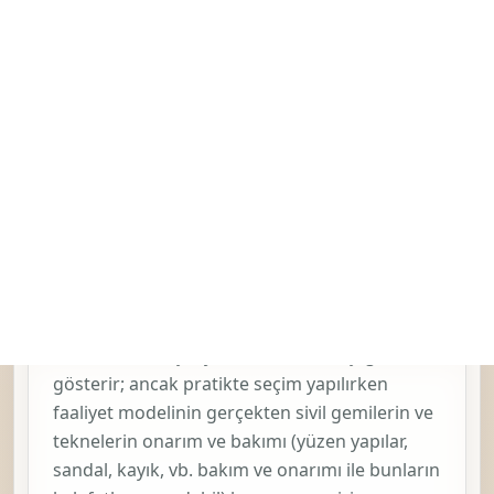
[Ulusal Sınıflama]
içinde
Sivil Gemilerin Ve
Teknelerin Onarım Ve Bakımı (Yüzen Yapılar,
Sandal, Kayık, Vb. Bakım Ve Onarımı İle
Bunların Kalafatlanması Dahil)
başlığıyla yer
alır. Bu kayıt,
3315 — Sivil Gemilerin Ve
Teknelerin Onarım Ve Bakımı
sınıfı içinde
değerlendirilir ve
33 — Makine Ve
Ekipmanların Onarımı, Bakımı Ve Kurulumu
bölümünün alt iş ayrımına bağlanır.
331500 Kodu Ne Zaman Seçilmeli?
Bu kod ilk bakışta yalnızca resmî başlığı
gösterir; ancak pratikte seçim yapılırken
faaliyet modelinin gerçekten
sivil gemilerin ve
teknelerin onarım ve bakımı (yüzen yapılar,
sandal, kayık, vb. bakım ve onarımı ile bunların