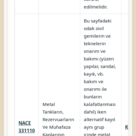
edilmelidir.
Bu sayfadaki
odak sivil
gemilerin ve
teknelerin
onarım ve
bakımı (yüzen
yapılar, sandal,
kayık, vb.
bakım ve
onarımı ile
bunların
Metal
kalafatlanması
Tankların,
dahil) iken
Rezervuarların
alternatif kayıt
NACE
Ve Muhafaza
aynı grup
Karş
331110
Kaplarının
içinde metal