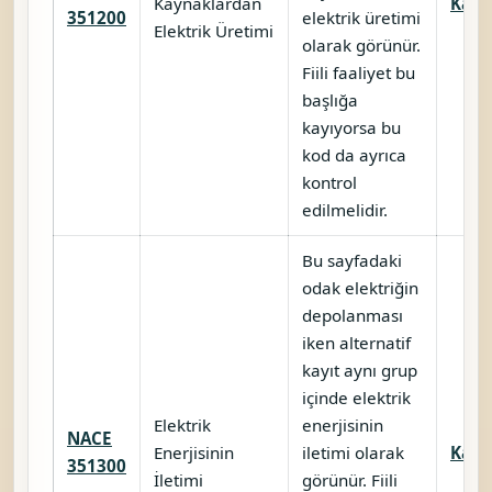
Kaynaklardan
Karşı
351200
elektrik üretimi
Elektrik Üretimi
olarak görünür.
Fiili faaliyet bu
başlığa
kayıyorsa bu
kod da ayrıca
kontrol
edilmelidir.
Bu sayfadaki
odak elektriğin
depolanması
iken alternatif
kayıt aynı grup
içinde elektrik
Elektrik
enerjisinin
NACE
Enerjisinin
iletimi olarak
Karşı
351300
İletimi
görünür. Fiili