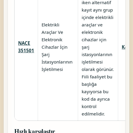
iken alternatif
kayıt aynı grup
içinde elektrikli
Elektrikli
araçlar ve
Araçlar Ve
elektronik
Elektronik
cihazlar için
NACE
Cihazlar İçin
şarj
Karşı
351501
Şarj
istasyonlarının
İstasyonlarının
işletilmesi
İşletilmesi
olarak görünür.
Fiili faaliyet bu
başlığa
kayıyorsa bu
kod da ayrıca
kontrol
edilmelidir.
Hızlı karşılaştır