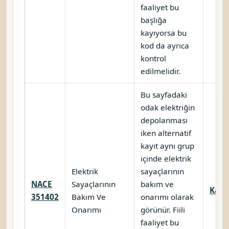
faaliyet bu
başlığa
kayıyorsa bu
kod da ayrıca
kontrol
edilmelidir.
Bu sayfadaki
odak elektriğin
depolanması
iken alternatif
kayıt aynı grup
içinde elektrik
Elektrik
sayaçlarının
NACE
Sayaçlarının
bakım ve
Karşı
351402
Bakım Ve
onarımı olarak
Onarımı
görünür. Fiili
faaliyet bu