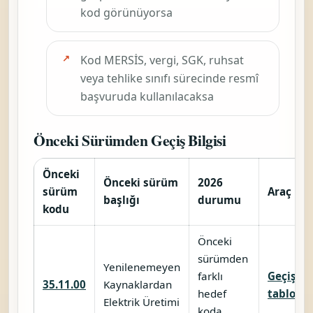
kod görünüyorsa
Kod MERSİS, vergi, SGK, ruhsat
veya tehlike sınıfı sürecinde resmî
başvuruda kullanılacaksa
Önceki Sürümden Geçiş Bilgisi
Önceki
Önceki sürüm
2026
sürüm
Araç
başlığı
durumu
kodu
Önceki
sürümden
Yenilenemeyen
farklı
Geçiş
35.11.00
Kaynaklardan
hedef
tablosu
Elektrik Üretimi
koda