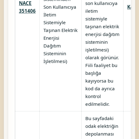
NACE
son kullanıcıya
Son Kullanıcıya
Karşı
351406
iletim
İletim
sistemiyle
Sistemiyle
taşınan elektrik
Taşınan Elektrik
enerjisi dağıtım
Enerjisi
sisteminin
Dağıtım
işletilmesi)
Sisteminin
olarak görünür.
İşletilmesi)
Fiili faaliyet bu
başlığa
kayıyorsa bu
kod da ayrıca
kontrol
edilmelidir.
Bu sayfadaki
odak elektriğin
depolanması