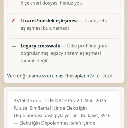
ölçek veri dosyası henüz yok
✗
Ticaret/meslek eşleşmesi
— trade_refs
eşleşmesi bulunamadı
—
Legacy crosswalk
— Ülke profiline göre
doğrulanmış legacy sistem eşleşmesi
tanımlı değil
Veri doğrulama skoru nasıl hesaplanır?
v1.0 · 2026
351600 kodu, TÜİK
NACE Rev.2.1-Altılı, 2026
[Ulusal Sınıflama]
içinde
Elektriğin
Depolanması
başlığıyla yer alır. Bu kayıt,
3516
— Elektriğin Depolanması
sınıfı içinde