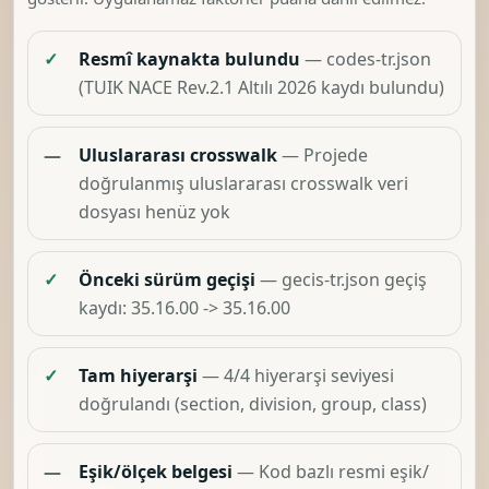
✓
Resmî kaynakta bulundu
— codes-tr.json
(TUIK NACE Rev.2.1 Altılı 2026 kaydı bulundu)
—
Uluslararası crosswalk
— Projede
doğrulanmış uluslararası crosswalk veri
dosyası henüz yok
✓
Önceki sürüm geçişi
— gecis-tr.json geçiş
kaydı: 35.16.00 -> 35.16.00
✓
Tam hiyerarşi
— 4/4 hiyerarşi seviyesi
doğrulandı (section, division, group, class)
—
Eşik/ölçek belgesi
— Kod bazlı resmi eşik/