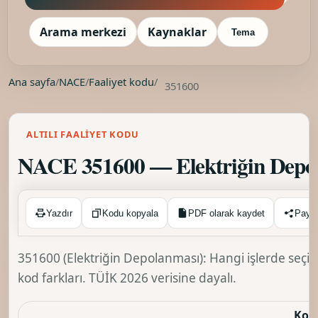
Arama merkezi
Kaynaklar
Tema
Ana sayfa
/
NACE
/
Faaliyet kodu
/
351600
ALTILI FAALIYET KODU
NACE 351600 — Elektriğin Depo
Kopyalandı ✓
Yazdır
Kodu kopyala
PDF olarak kaydet
Payl
351600 (Elektriğin Depolanması): Hangi işlerde seçil
kod farkları. TÜİK 2026 verisine dayalı.
Kod