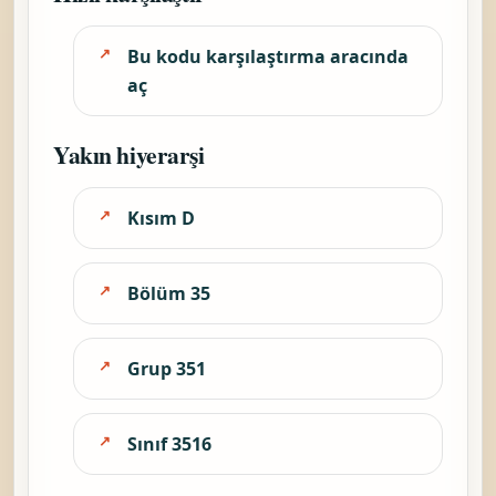
Bu kodu karşılaştırma aracında
aç
Yakın hiyerarşi
Kısım D
Bölüm 35
Grup 351
Sınıf 3516