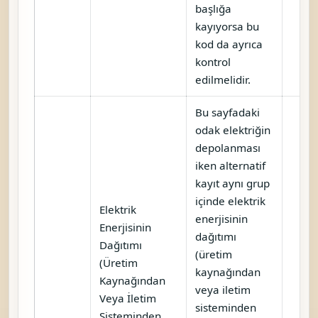
başlığa
kayıyorsa bu
kod da ayrıca
kontrol
edilmelidir.
Bu sayfadaki
odak elektriğin
depolanması
iken alternatif
kayıt aynı grup
içinde elektrik
Elektrik
enerjisinin
Enerjisinin
dağıtımı
Dağıtımı
(üretim
(Üretim
kaynağından
Kaynağından
veya iletim
Veya İletim
sisteminden
Sisteminden