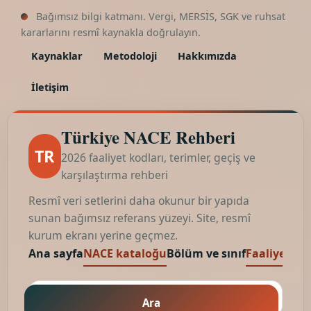
Bağımsız bilgi katmanı. Vergi, MERSİS, SGK ve ruhsat
kararlarını resmî kaynakla doğrulayın.
Kaynaklar
Metodoloji
Hakkımızda
İletişim
Türkiye NACE Rehberi
TR
2026 faaliyet kodları, terimler, geçiş ve
karşılaştırma rehberi
Resmî veri setlerini daha okunur bir yapıda
sunan bağımsız referans yüzeyi. Site, resmî
kurum ekranı yerine geçmez.
Ana sayfa
NACE kataloğu
Bölüm ve sınıf
Faaliyet kod
Ara