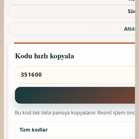
Sürü
Altılı 
Kodu hızlı kopyala
K
Bu kod tek tıkla panoya kopyalanır. Resmî işlem önces
Tüm kodlar