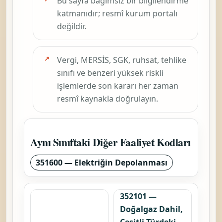
Bu sayfa bağımsız bir bilgilendirme
katmanıdır; resmî kurum portalı
değildir.
Vergi, MERSİS, SGK, ruhsat, tehlike
sınıfı ve benzeri yüksek riskli
işlemlerde son kararı her zaman
resmî kaynakla doğrulayın.
Aynı Sınıftaki Diğer Faaliyet Kodları
351600 — Elektriğin Depolanması
352101 —
Doğalgaz Dahil,
Çeşitli Türdeki