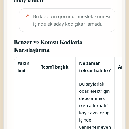
Bu kod için görünür meslek kümesi
içinde ek aday kod çıkarılamadı.
Benzer ve Komşu Kodlarla
Karşılaştırma
Yakın
Ne zaman
Resmî başlık
Araç
kod
tekrar bakılır?
Bu sayfadaki
odak elektriğin
depolanması
iken alternatif
kayıt aynı grup
içinde
yenilenemeyen