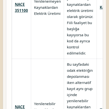
Yenilenemeyen
NACE
kaynaklardan
Kaynaklardan
Karşı
351100
elektrik üretimi
Elektrik Üretimi
olarak görünür.
Fiili faaliyet bu
başlığa
kayıyorsa bu
kod da ayrıca
kontrol
edilmelidir.
Bu sayfadaki
odak elektriğin
depolanması
iken alternatif
kayıt aynı grup
içinde
yenilenebilir
Yenilenebilir
NACE
kaynaklardan