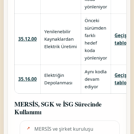
yönleniyor
Önceki
sürümden
Yenilenebilir
farklı
Geçiş
35.12.00
Kaynaklardan
hedef
tablosu
Elektrik Üretimi
koda
yönleniyor
Aynı kodla
Elektriğin
Geçiş
35.16.00
devam
Depolanması
tablosu
ediyor
MERSİS, SGK ve İSG Sürecinde
Kullanımı
MERSİS ve şirket kuruluşu