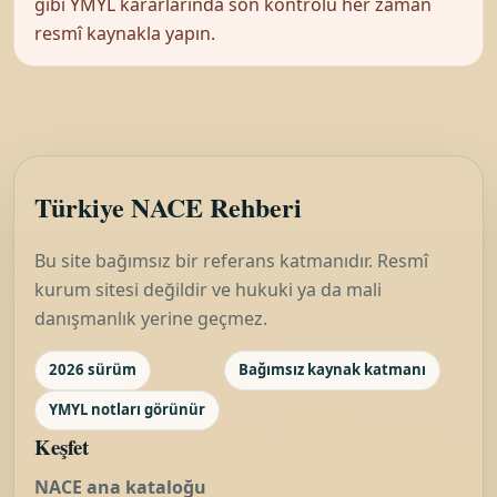
gibi YMYL kararlarında son kontrolü her zaman
resmî kaynakla yapın.
Türkiye NACE Rehberi
Bu site bağımsız bir referans katmanıdır. Resmî
kurum sitesi değildir ve hukuki ya da mali
danışmanlık yerine geçmez.
2026 sürüm
Bağımsız kaynak katmanı
YMYL notları görünür
Keşfet
NACE ana kataloğu