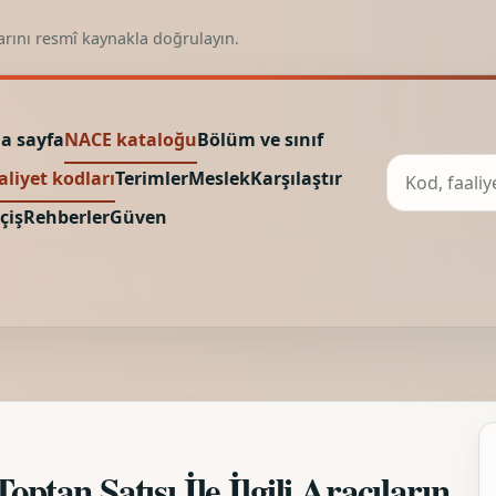
arını resmî kaynakla doğrulayın.
a sayfa
NACE kataloğu
Bölüm ve sınıf
aliyet kodları
Terimler
Meslek
Karşılaştır
çiş
Rehberler
Güven
an Satışı İle İlgili Aracıların