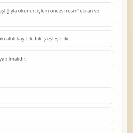
şlığıyla okunur; işlem öncesi resmî ekran ve
lı kayıt ile fiili iş eşleştirilir.
apılmalıdır.