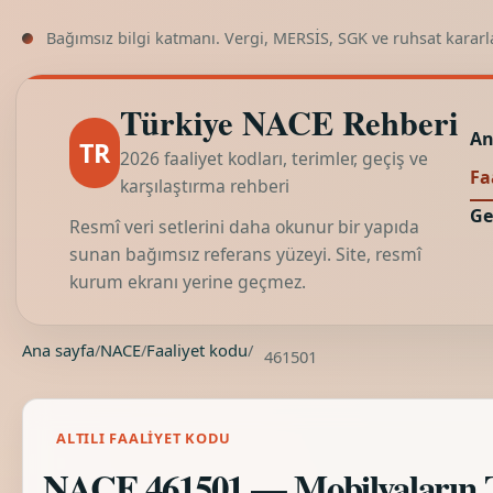
Bağımsız bilgi katmanı. Vergi, MERSİS, SGK ve ruhsat kararl
Türkiye NACE Rehberi
An
TR
2026 faaliyet kodları, terimler, geçiş ve
Fa
karşılaştırma rehberi
Ge
Resmî veri setlerini daha okunur bir yapıda
sunan bağımsız referans yüzeyi. Site, resmî
kurum ekranı yerine geçmez.
Ana sayfa
/
NACE
/
Faaliyet kodu
/
461501
ALTILI FAALIYET KODU
NACE 461501 — Mobilyaların Topt