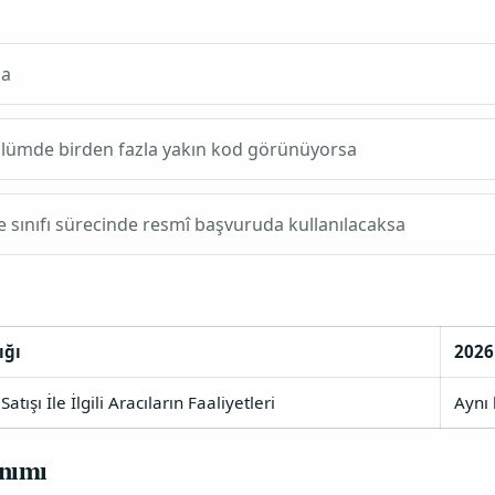
sa
bölümde birden fazla yakın kod görünüyorsa
e sınıfı sürecinde resmî başvuruda kullanılacaksa
ığı
202
tışı İle İlgili Aracıların Faaliyetleri
Aynı
nımı