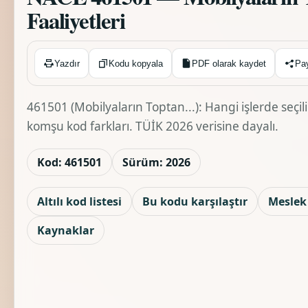
Faaliyetleri
Kopyalandı ✓
Yazdır
Kodu kopyala
PDF olarak kaydet
Pa
461501 (Mobilyaların Toptan...): Hangi işlerde seçil
komşu kod farkları. TÜİK 2026 verisine dayalı.
Kod: 461501
Sürüm: 2026
Altılı kod listesi
Bu kodu karşılaştır
Meslek 
Kaynaklar