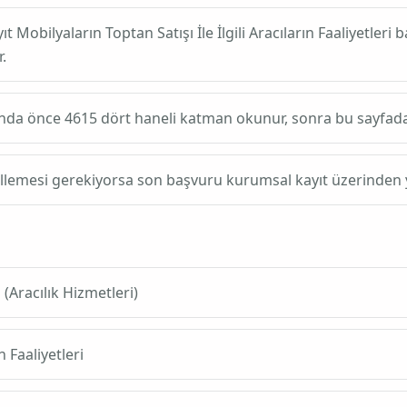
yıt
Mobilyaların Toptan Satışı İle İlgili Aracıların Faaliyetleri
ba
.
ında önce
4615
dört haneli katman okunur, sonra bu sayfadaki altı
ellemesi gerekiyorsa son başvuru kurumsal kayıt üzerinden y
Aracılık Hizmetleri)
n Faaliyetleri