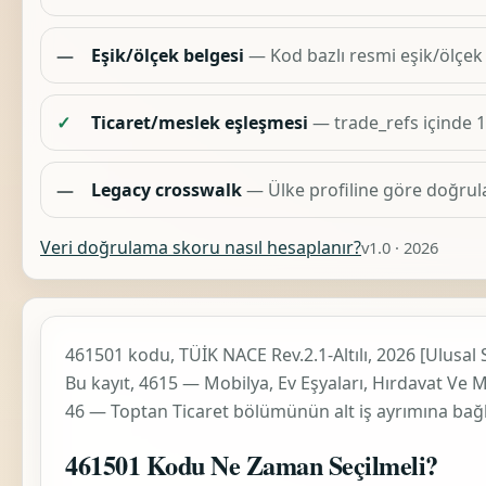
—
Eşik/ölçek belgesi
— Kod bazlı resmi eşik/ölçek
✓
Ticaret/meslek eşleşmesi
— trade_refs içinde 
—
Legacy crosswalk
— Ülke profiline göre doğrul
Veri doğrulama skoru nasıl hesaplanır?
v1.0 · 2026
461501 kodu, TÜİK
NACE Rev.2.1-Altılı, 2026 [Ulusal 
Bu kayıt,
4615 — Mobilya, Ev Eşyaları, Hırdavat Ve Mad
46 — Toptan Ticaret
bölümünün alt iş ayrımına bağl
461501 Kodu Ne Zaman Seçilmeli?