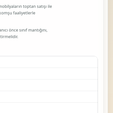
mobilyaların toptan satışı ile
komşu faaliyetlerle
nıcı önce sınıf mantığını,
irmelidir.