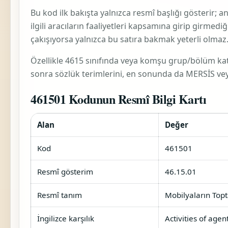
Bu kod ilk bakışta yalnızca resmî başlığı gösterir; 
ilgili aracıların faaliyetleri
kapsamına girip girmediği 
çakışıyorsa yalnızca bu satıra bakmak yeterli olmaz
Özellikle 4615 sınıfında veya komşu grup/bölüm katma
sonra sözlük terimlerini, en sonunda da MERSİS veya 
461501 Kodunun Resmî Bilgi Kartı
Alan
Değer
Kod
461501
Resmî gösterim
46.15.01
Resmî tanım
Mobilyaların Toptan
İngilizce karşılık
Activities of agen