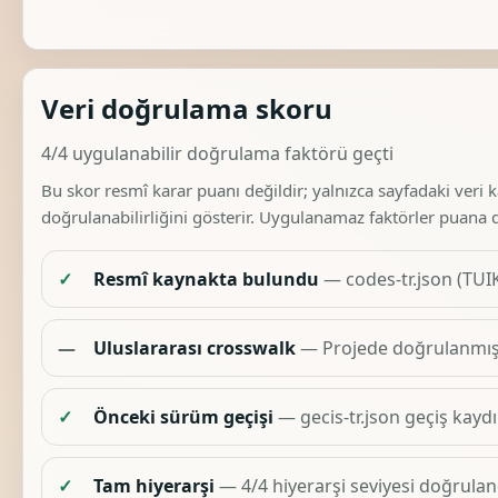
Veri doğrulama skoru
4/4 uygulanabilir doğrulama faktörü geçti
Bu skor resmî karar puanı değildir; yalnızca sayfadaki veri 
doğrulanabilirliğini gösterir. Uygulanamaz faktörler puana 
✓
Resmî kaynakta bulundu
— codes-tr.json (TUIK
—
Uluslararası crosswalk
— Projede doğrulanmış 
✓
Önceki sürüm geçişi
— gecis-tr.json geçiş kaydı
✓
Tam hiyerarşi
— 4/4 hiyerarşi seviyesi doğruland